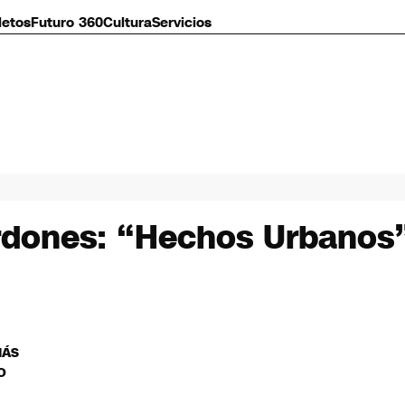
letos
Futuro 360
Cultura
Servicios
ones: “Hechos Urbanos”, 
MÁS
O