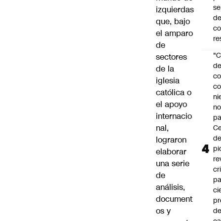
se
izquierdas
de
que, bajo
c
el amparo
re
de
"C
sectores
d
de la
co
iglesia
co
católica o
ni
el apoyo
n
internacio
pa
nal,
Ce
de
lograron
pi
elaborar
re
una serie
cr
de
pa
análisis,
ci
document
pr
os y
d