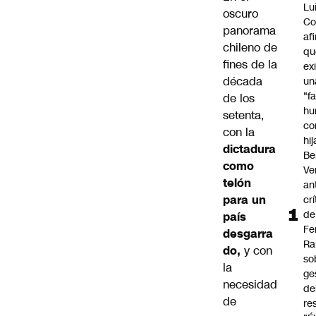
Lu
oscuro
Co
panorama
af
chileno de
qu
fines de la
ex
década
un
"f
de los
hu
setenta,
co
con la
hi
dictadura
Be
como
Ve
telón
an
para un
cr
de
país
Fe
desgarra
Ra
do,
y con
so
la
ge
necesidad
de
de
re