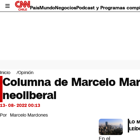
País
Mundo
Negocios
Podcast y Programas comp
País
Mundo
Inicio
Opinión
Negocios
Columna de Marcelo Mard
Deportes
neoliberal
Programas completos
Cultura
Servicios
13- 08- 2022 00:13
Bits
Por
Marcelo Mardones
CNN Data
LO 
CNN tiempo
LEÍD
Futuro 360
En el
Opinión