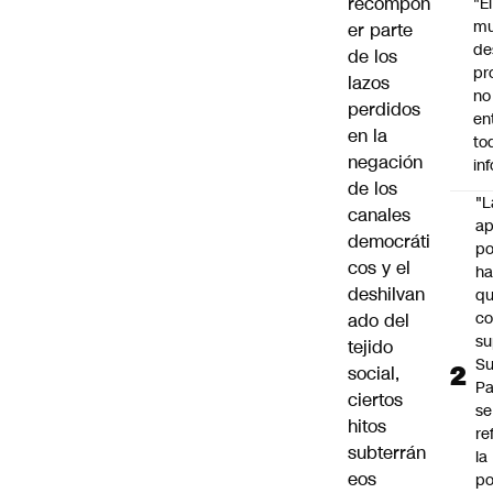
recompon
"É
m
er parte
de
de los
pr
lazos
no
perdidos
en
en la
to
negación
in
de los
"L
canales
ap
democráti
po
cos y el
h
deshilvan
q
c
ado del
su
tejido
Su
social,
P
ciertos
se
hitos
re
subterrán
la
eos
po