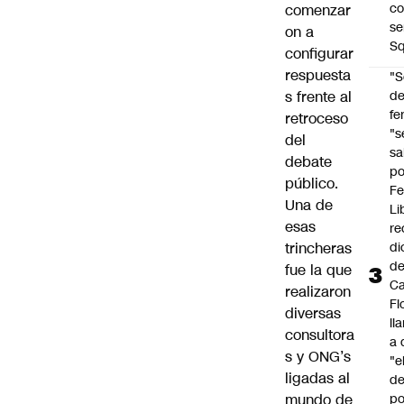
co
comenzar
se
on a
Sq
configurar
respuesta
"S
s frente al
d
fe
retroceso
"s
del
sa
debate
po
público.
Fe
Una de
Li
esas
re
trincheras
di
d
fue la que
Ca
realizaron
Fl
diversas
ll
consultora
a 
s y ONG’s
"e
ligadas al
d
mundo de
po