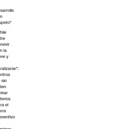
sarrolle
on
speto"
hile
ebe
nvivir
n la
eve y
o
ralizarse":
ntros
 ski
den
visar
iterios
ra el
erre
eventivo
e