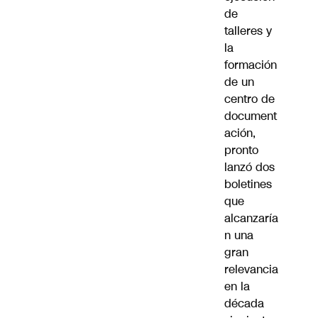
de
talleres y
la
formación
de un
centro de
document
ación,
pronto
lanzó dos
boletines
que
alcanzaría
n una
gran
relevancia
en la
década