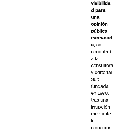
visibilida
d para
una
opinión
pública
cercenad
a
, se
encontrab
a la
consultora
y editorial
Sur;
fundada
en 1978,
tras una
irrupción
mediante
la
ejecución