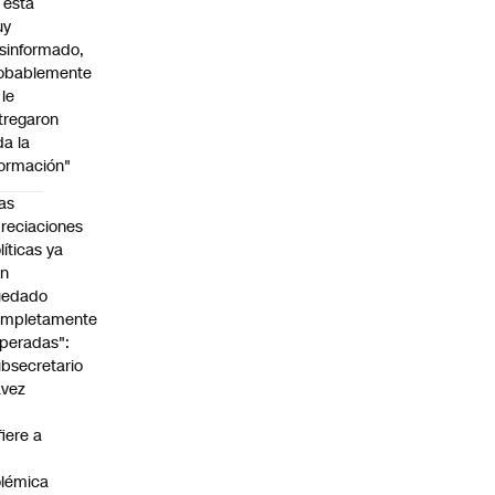
l está
uy
sinformado,
obablemente
 le
tregaron
da la
formación"
as
reciaciones
líticas ya
an
uedado
ompletamente
peradas":
bsecretario
avez
fiere a
lémica