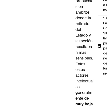
c
propuesta
a 
s en
m
ámbitos
donde la
"S
Fa
retirada
C
del
SII
Estado y
la
su acción
pl
resultaba
pa
n más
de
sensibles.
ne
d
Entre
fu
estos
ir
actores
intelectual
es,
generalm
ente de
muy baja