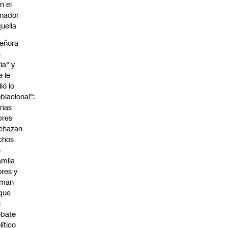
n el
nador
uella
eñora
e
ria" y
e le
lió lo
blacional":
rias
bres
chazan
chos
e
mila
ores y
aman
que
l
ebate
lítico