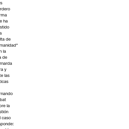
is
rdero
irma
e ha
istido
a
alta de
manidad"
n la
ja de
rnarda
ra y
te las
íticas
rnando
bat
bre la
stión
l caso
sponde: