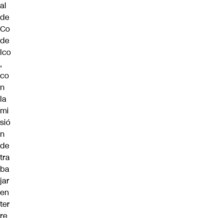
al
de
Co
de
lco
,
co
n
la
mi
sió
n
de
tra
ba
jar
en
ter
re