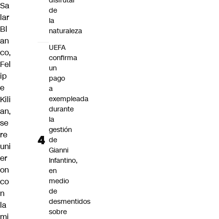
disfrutar
Sa
de
lar
la
Bl
naturaleza
an
UEFA
co,
confirma
Fel
un
ip
pago
e
a
Kili
exempleada
durante
an,
la
se
gestión
re
de
uni
Gianni
er
Infantino,
on
en
co
medio
de
n
desmentidos
la
sobre
mi