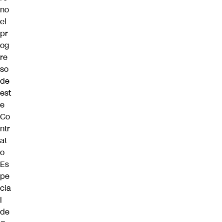
no
el
pr
og
re
so
de
est
e
Co
ntr
at
o
Es
pe
cia
l
de