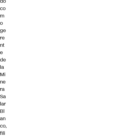
do
co
m
o
ge
re
nt
e
de
la
Mi
ne
ra
Sa
lar
Bl
an
co,
fili