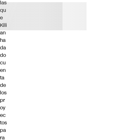
las
qu
e
Kili
an
ha
da
do
cu
en
ta
de
los
pr
oy
ec
tos
pa
ra