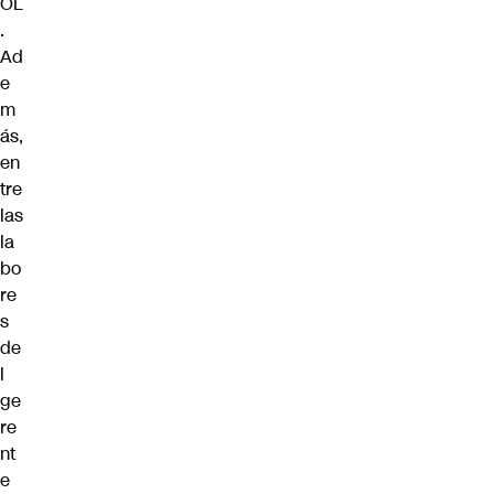
OL
.
Ad
e
m
ás,
en
tre
las
la
bo
re
s
de
l
ge
re
nt
e