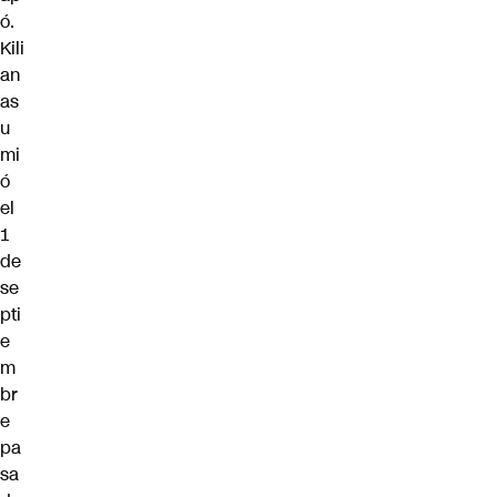
ó.
Kili
an
as
u
mi
ó
el
1
de
se
pti
e
m
br
e
pa
sa