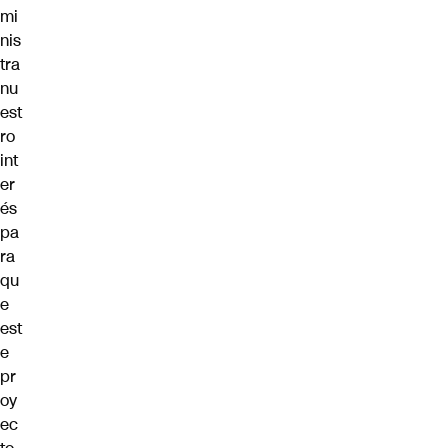
mi
nis
tra
nu
est
ro
int
er
és
pa
ra
qu
e
est
e
pr
oy
ec