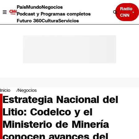
País
Mundo
Negocios
Radio
Podcast y Programas completos
CNN
Futuro 360
Cultura
Servicios
País
Mundo
Negocios
Inicio
Negocios
Estrategia Nacional del
Deportes
Programas completos
Litio: Codelco y el
Cultura
Servicios
Ministerio de Minería
Bits
CNN Data
conocen avances del
CNN tiempo