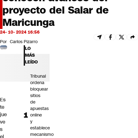
Futuro 360
proyecto del Salar de
Opinión
Maricunga
24- 10- 2024 16:56
Por
Carlos Pizarro
LO
MÁS
LEÍDO
Tribunal
ordena
bloquear
sitios
Es
de
te
apuestas
jue
online
ve
y
establece
s
mecanismo
el