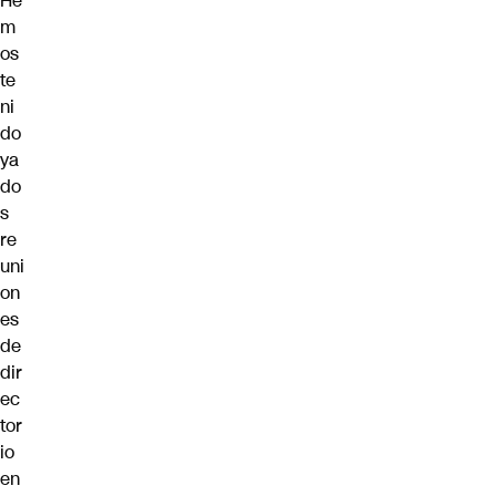
He
m
os
te
ni
do
ya
do
s
re
uni
on
es
de
dir
ec
tor
io
en