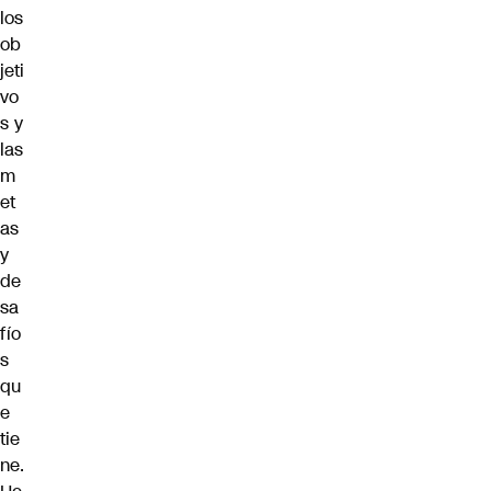
los
ob
jeti
vo
s y
las
m
et
as
y
de
sa
fío
s
qu
e
tie
ne.