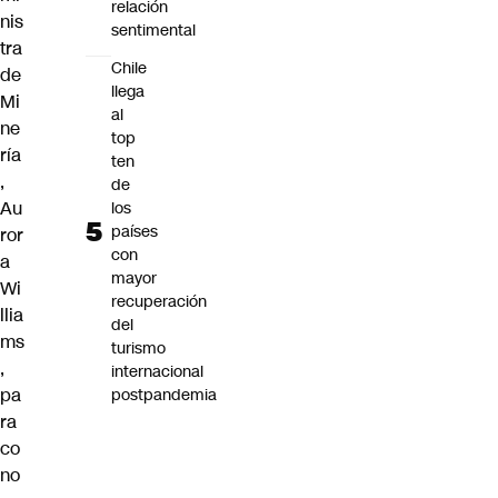
relación
nis
sentimental
tra
Chile
de
llega
Mi
al
ne
top
ría
ten
,
de
Au
los
países
ror
con
a
mayor
Wi
recuperación
llia
del
ms
turismo
,
internacional
pa
postpandemia
ra
co
no