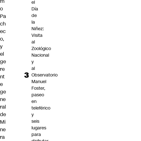
m
el
o
Día
de
Pa
la
ch
Niñez:
ec
Visita
o,
al
y
Zoológico
el
Nacional
ge
y
al
re
Observatorio
nt
Manuel
e
Foster,
ge
paseo
ne
en
ral
teleférico
de
y
seis
Mi
lugares
ne
para
ra