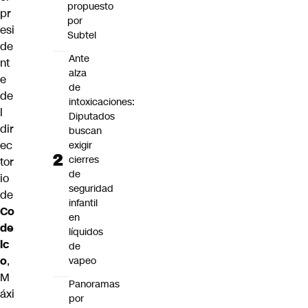
propuesto
pr
por
esi
Subtel
de
Ante
nt
alza
e
de
de
intoxicaciones:
l
Diputados
dir
buscan
ec
exigir
cierres
tor
de
io
seguridad
de
infantil
Co
en
de
líquidos
lc
de
o
,
vapeo
M
Panoramas
áxi
por