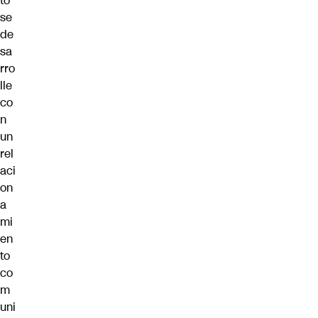
to
se
de
sa
rro
lle
co
n
un
rel
aci
on
a
mi
en
to
co
m
uni