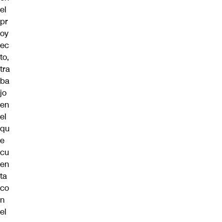
el
pr
oy
ec
to,
tra
ba
jo
en
el
qu
e
cu
en
ta
co
n
el