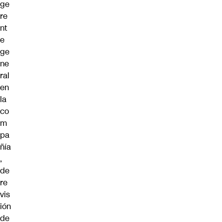
ge
re
nt
e
ge
ne
ral
en
la
co
m
pa
ñía
,
de
re
vis
ión
de