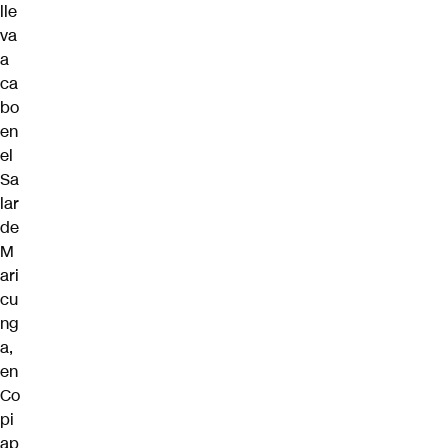
lle
va
a
ca
bo
en
el
Sa
lar
de
M
ari
cu
ng
a,
en
Co
pi
ap