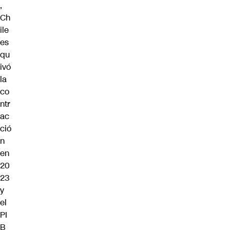
,
Ch
ile
es
qu
ivó
la
co
ntr
ac
ció
n
en
20
23
y
el
PI
B