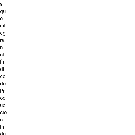
s
qu
e
int
eg
ra
n
el
Ín
di
ce
de
Pr
od
uc
ció
n
In
du