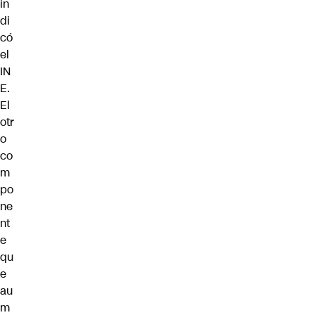
in
di
có
el
IN
E.
El
otr
o
co
m
po
ne
nt
e
qu
e
au
m