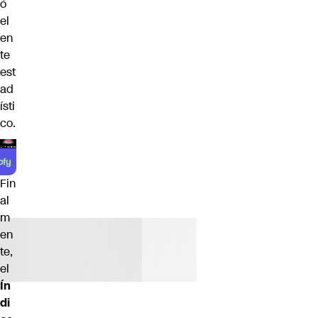
ó
el
en
te
est
ad
ísti
co.
Fin
al
m
en
te,
el
Ín
di