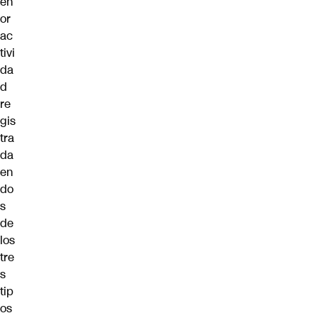
en
or
ac
tivi
da
d
re
gis
tra
da
en
do
s
de
los
tre
s
tip
os