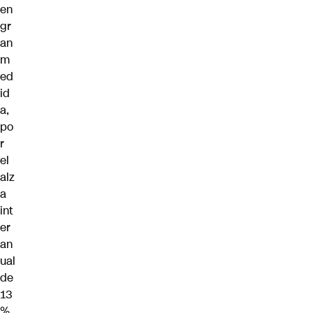
en
gr
an
m
ed
id
a,
po
r
el
alz
a
int
er
an
ual
de
13
%