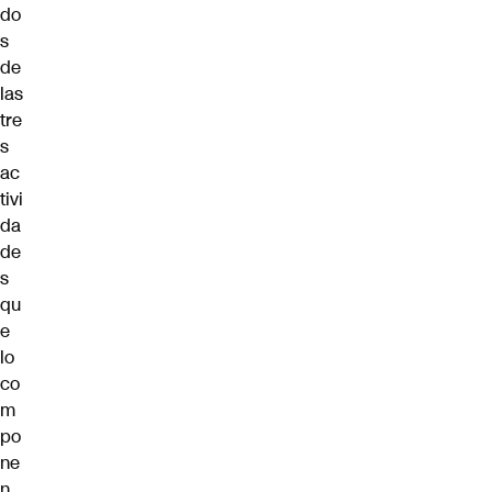
do
s
de
las
tre
s
ac
tivi
da
de
s
qu
e
lo
co
m
po
ne
n