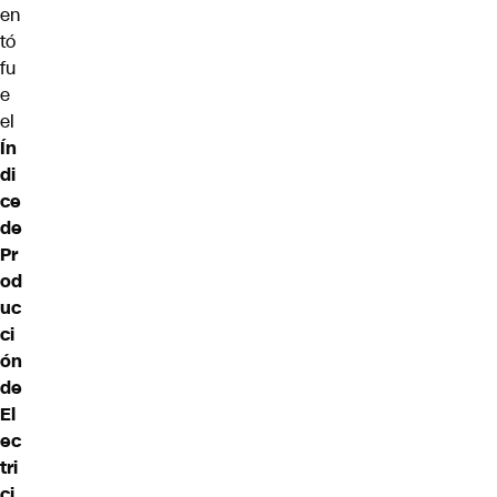
en
tó
fu
e
el
Ín
di
ce
de
Pr
od
uc
ci
ón
de
El
ec
tri
ci