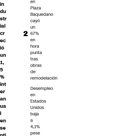
en
in
Plaza
du
Baquedano
str
cayó
ial
un
cr
67%
en
ec
hora
ió
punta
un
tras
1,
obras
5
de
%
remodelación
int
Desempleo
er
en
an
Estados
ua
Unidos
l
baja
a
en
4,1%
se
pese
pti