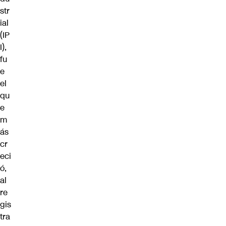
str
ial
(IP
I),
fu
e
el
qu
e
m
ás
cr
eci
ó,
al
re
gis
tra