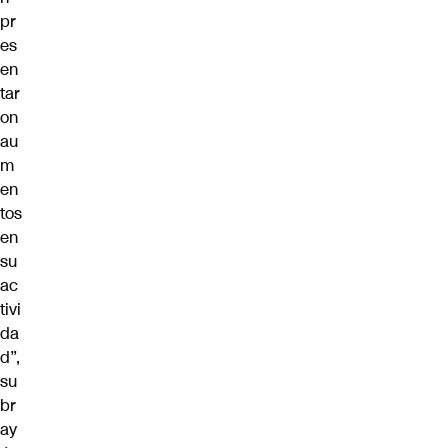
pr
es
en
tar
on
au
m
en
tos
en
su
ac
tivi
da
d”,
su
br
ay