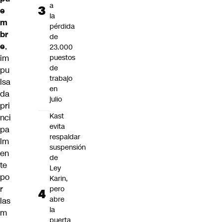
a
e
la
m
pérdida
br
de
e
,
23.000
puestos
im
de
pu
trabajo
lsa
en
da
julio
pri
Kast
nci
evita
pa
respaldar
lm
suspensión
en
de
te
Ley
po
Karin,
r
pero
abre
las
la
m
puerta