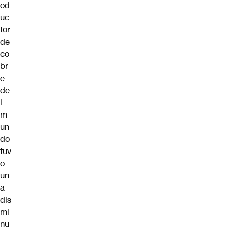
od
uc
tor
de
co
br
e
de
l
m
un
do
tuv
o
un
a
dis
mi
nu