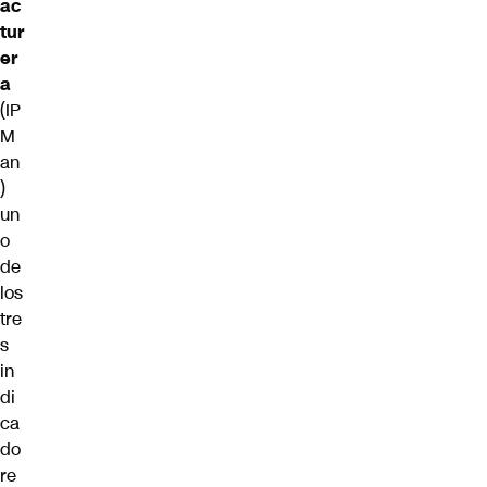
ac
tur
er
a
(IP
M
an
)
un
o
de
los
tre
s
in
di
ca
do
re