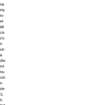
ne
ría
m
et
áli
ca
co
n
un
a
dis
mi
nu
ció
n
de
3,
5