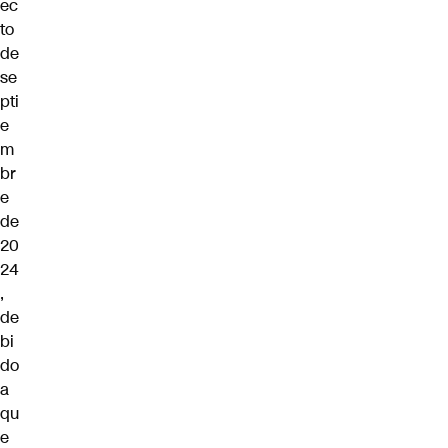
ec
to
de
se
pti
e
m
br
e
de
20
24
,
de
bi
do
a
qu
e