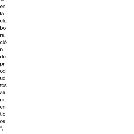
en
la
ela
bo
ra
ció
n
de
pr
od
uc
tos
ali
m
en
tici
os
”,