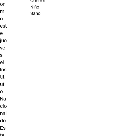
Control
or
Niño
m
Sano
ó
est
e
jue
ve
s
el
Ins
tit
ut
o
Na
cio
nal
de
Es
ta