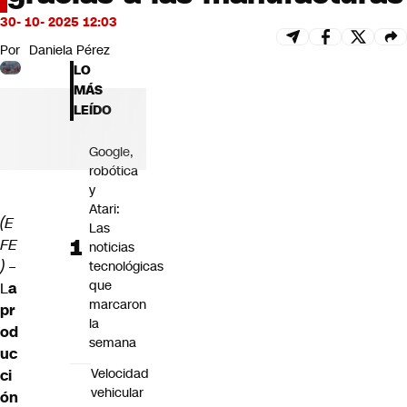
Futuro 360
30- 10- 2025 12:03
Opinión
Por
Daniela Pérez
LO
MÁS
LEÍDO
Google,
robótica
y
Atari:
(E
Las
FE
noticias
)
–
tecnológicas
que
L
a
marcaron
pr
la
od
semana
uc
Velocidad
ci
vehicular
ón