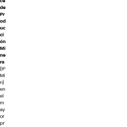
ce
de
Pr
od
uc
ci
ón
Mi
ne
ra
(IP
Mi
n)
en
el
m
ay
or
pr