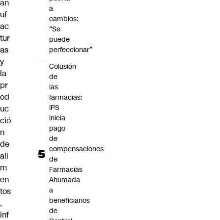
an
a
uf
cambios:
ac
“Se
tur
puede
as
perfeccionar”
y
Colusión
la
de
pr
las
od
farmacias:
IPS
uc
inicia
ció
pago
n
de
de
compensaciones
ali
de
m
Farmacias
en
Ahumada
a
tos
beneficiarios
,
de
inf