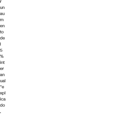
r
un
au
m
en
to
de
l
5
%
int
er
an
ual
“e
xpl
ica
do
,