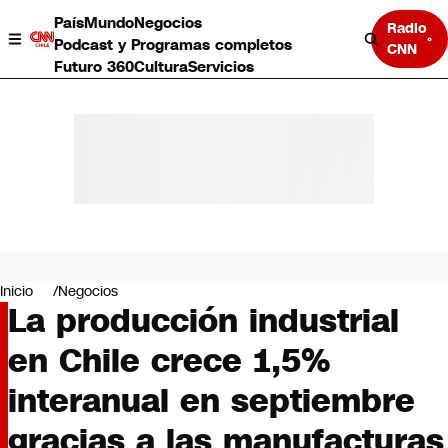
País
Mundo
Negocios
Radio
Podcast y Programas completos
CNN
Futuro 360
Cultura
Servicios
País
Mundo
Negocios
Inicio
Negocios
La producción industrial
Deportes
Programas completos
en Chile crece 1,5%
Cultura
Servicios
interanual en septiembre
Bits
CNN Data
gracias a las manufacturas
CNN tiempo