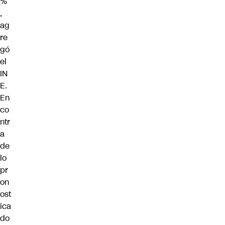
%”
,
ag
re
gó
el
IN
E.
En
co
ntr
a
de
lo
pr
on
ost
ica
do