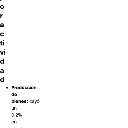
o
r
a
c
ti
vi
d
a
d
Producción
de
bienes:
cayó
un
0,2%
en