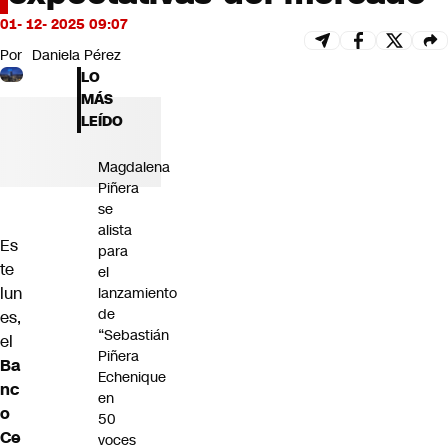
Futuro 360
01- 12- 2025 09:07
Opinión
Por
Daniela Pérez
LO
MÁS
LEÍDO
Magdalena
Piñera
se
alista
Es
para
te
el
lun
lanzamiento
de
es,
“Sebastián
el
Piñera
Ba
Echenique
nc
en
o
50
Ce
voces