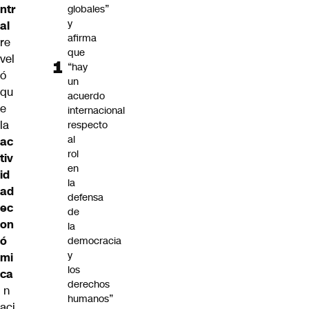
ntr
globales”
y
al
afirma
re
que
vel
“hay
ó
un
qu
acuerdo
e
internacional
la
respecto
al
ac
rol
tiv
en
id
la
ad
defensa
ec
de
on
la
ó
democracia
y
mi
los
ca
derechos
n
humanos”
aci