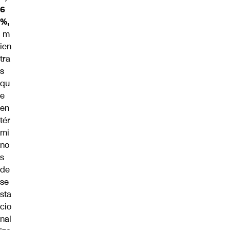
6
%,
m
ien
tra
s
qu
e
en
tér
mi
no
s
de
se
sta
cio
nal