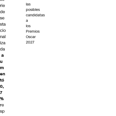
las
rie
posibles
de
candidatas
se
a
sta
los
cio
Premios
nal
Oscar
2027
iza
da
a
u
m
en
tó
0,
7
%
re
sp