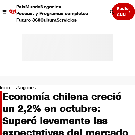
País
Mundo
Negocios
Radio
Podcast y Programas completos
CNN
Futuro 360
Cultura
Servicios
País
Mundo
Negocios
Inicio
Negocios
Economía chilena creció
Deportes
Programas completos
un 2,2% en octubre:
Cultura
Servicios
Superó levemente las
Bits
CNN Data
expectativas del mercado
CNN tiempo