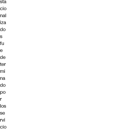
sta
cio
nal
iza
do
s
fu
e
de
ter
mi
na
do
po
r
los
se
rvi
cio