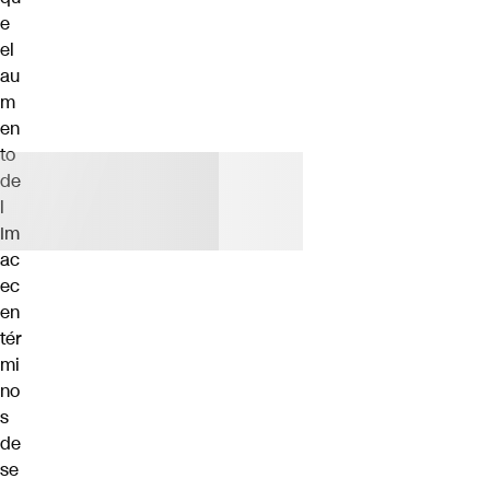
e
el
au
m
en
to
de
l
Im
ac
ec
en
tér
mi
no
s
de
se