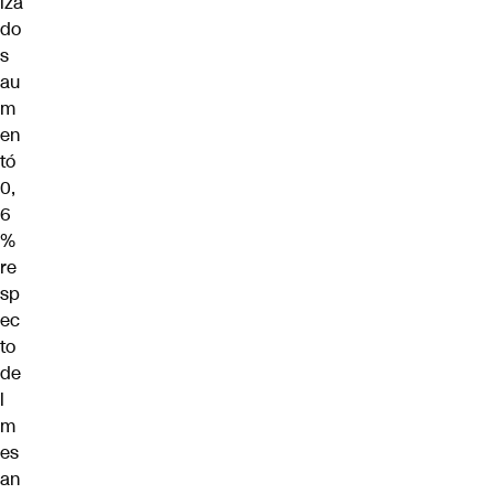
iza
do
s
au
m
en
tó
0,
6
%
re
sp
ec
to
de
l
m
es
an