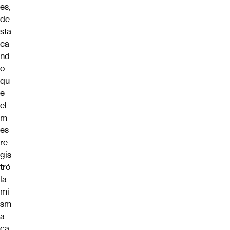
es,
de
sta
ca
nd
o
qu
e
el
m
es
re
gis
tró
la
mi
sm
a
ca