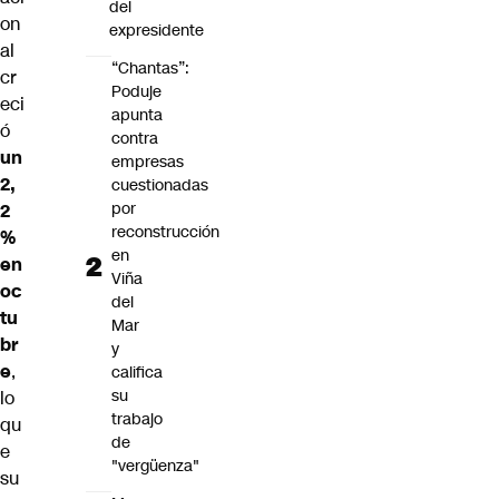
del
on
expresidente
al
“Chantas”:
cr
Poduje
eci
apunta
ó
contra
un
empresas
2,
cuestionadas
por
2
reconstrucción
%
en
en
Viña
oc
del
tu
Mar
br
y
e
,
califica
su
lo
trabajo
qu
de
e
"vergüenza"
su