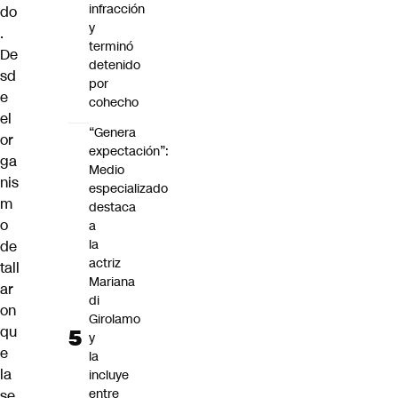
infracción
do
y
.
terminó
De
detenido
sd
por
e
cohecho
el
“Genera
or
expectación”:
ga
Medio
nis
especializado
m
destaca
o
a
la
de
actriz
tall
Mariana
ar
di
on
Girolamo
qu
y
e
la
la
incluye
entre
se