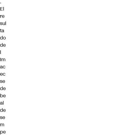
.
El
re
sul
ta
do
de
l
Im
ac
ec
se
de
be
al
de
se
m
pe