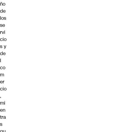
ño
de
los
se
rvi
cio
s y
de
l
co
m
er
cio
,
mi
en
tra
s
qu