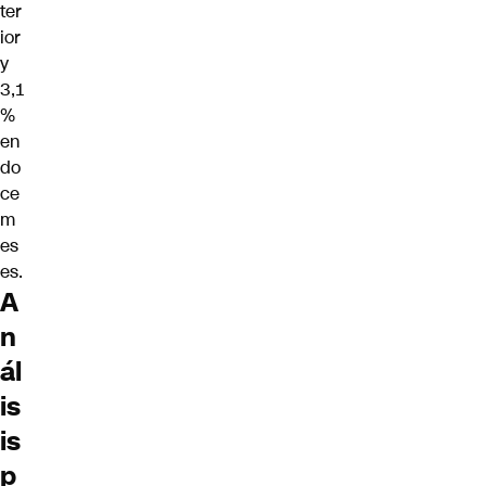
ter
ior
y
3,1
%
en
do
ce
m
es
es.
A
n
ál
is
is
p