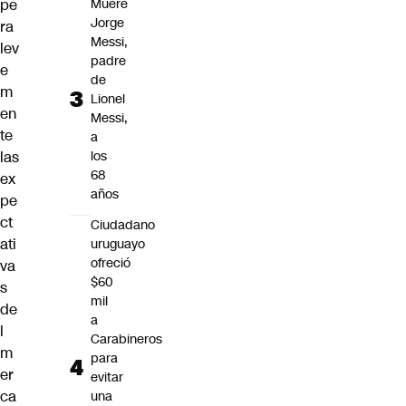
Muere
pe
Jorge
ra
Messi,
lev
padre
e
de
m
Lionel
en
Messi,
te
a
los
las
68
ex
años
pe
ct
Ciudadano
ati
uruguayo
ofreció
va
$60
s
mil
de
a
l
Carabineros
m
para
er
evitar
ca
una