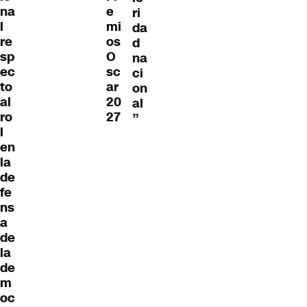
e
na
ri
mi
l
da
os
re
d
O
sp
na
sc
ec
ci
ar
to
on
20
al
al
27
ro
”
l
en
la
de
fe
ns
a
de
la
de
m
oc