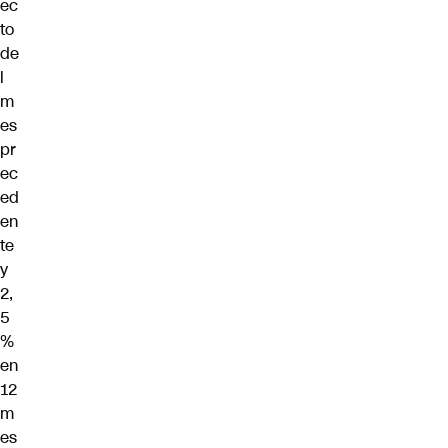
ec
to
de
l
m
es
pr
ec
ed
en
te
y
2,
5
%
en
12
m
es