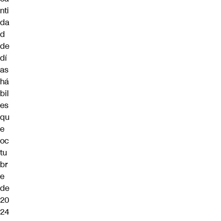
nti
da
d
de
dí
as
há
bil
es
qu
e
oc
tu
br
e
de
20
24