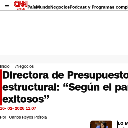
País
Mundo
Negocios
Podcast y Programas comp
País
Mundo
Inicio
Negocios
Negocios
Directora de Presupuesto 
Deportes
estructural: “Según el p
Programas completos
Cultura
exitosos”
Servicios
Bits
16- 02- 2026 11:07
CNN Data
CNN tiempo
Por
Carlos Reyes Piérola
Futuro 360
LO 
Opinión