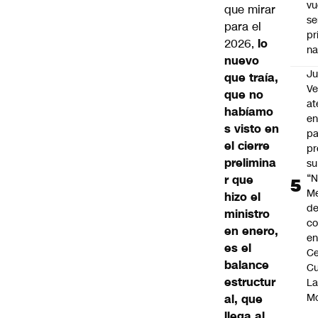
vu
que mirar
se
para el
pr
2026,
lo
na
nuevo
Ju
que traía,
V
que no
at
habíamo
en
s visto en
pa
el cierre
pr
prelimina
su
“N
r que
M
hizo el
de
ministro
co
en enero,
en
es el
Ce
balance
Cu
estructur
L
M
al, que
llega al