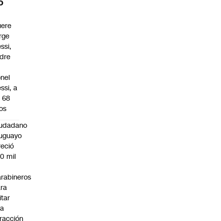
O
ere
rge
ssi,
dre
onel
ssi, a
s 68
os
iudadano
uguayo
reció
0 mil
rabineros
ra
itar
na
fracción