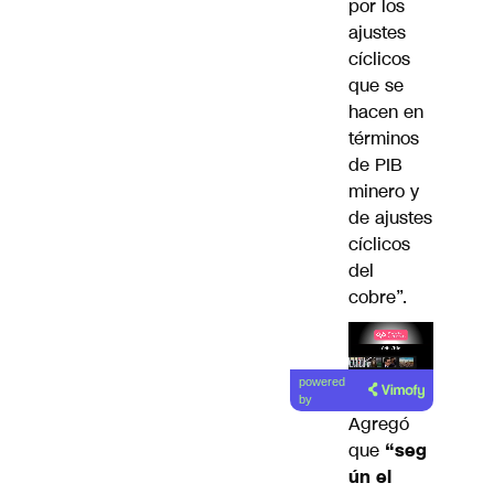
por los
ajustes
cíclicos
que se
hacen en
términos
de PIB
minero y
de ajustes
cíclicos
del
cobre”.
Lea el
powered
artículo
by
Agregó
que
“seg
ún el