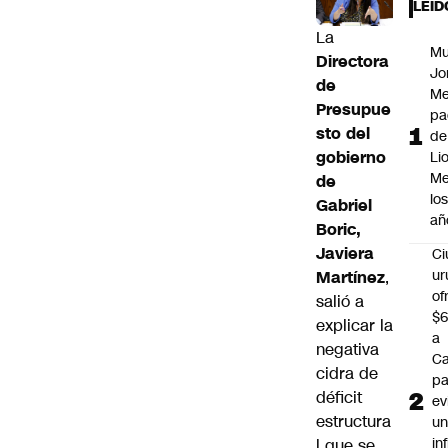
LEÍD
La
Mu
Directora
Jo
de
Me
Presupue
pa
sto del
de
gobierno
Li
Me
de
lo
Gabriel
añ
Boric,
Javiera
C
ur
Martínez
,
of
salió a
$6
explicar la
a
negativa
Ca
cidra de
pa
déficit
ev
estructura
u
in
l que se