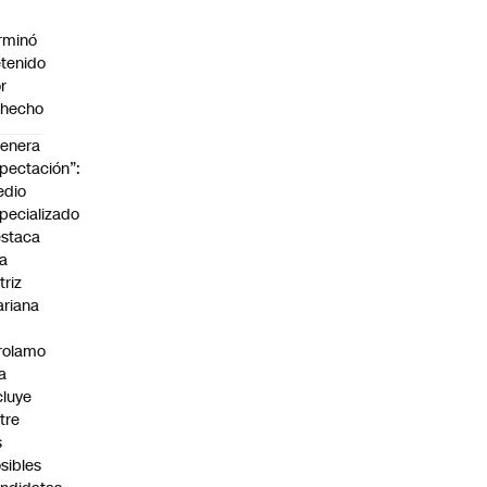
rminó
tenido
r
ohecho
enera
pectación”:
edio
pecializado
staca
la
triz
riana
rolamo
la
cluye
tre
s
sibles