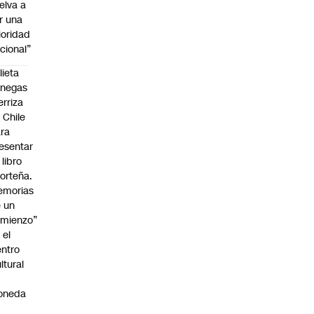
elva a
r una
ioridad
cional”
lieta
enegas
erriza
 Chile
ra
esentar
 libro
orteña.
emorias
 un
mienzo”
 el
ntro
ltural
a
oneda