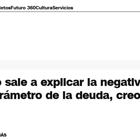
letos
Futuro 360
Cultura
Servicios
sale a explicar la negativa
arámetro de la deuda, cr
MÁS