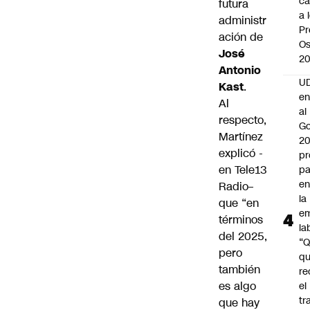
ca
futura
a 
administr
Pr
ación de
Os
José
2
Antonio
UD
Kast
.
en
Al
al
respecto,
Go
Martínez
2
explicó -
pr
en
Tele13
pa
en
Radio
–
la
que “en
em
términos
la
del 2025,
“
pero
q
también
re
es algo
el
tr
que hay