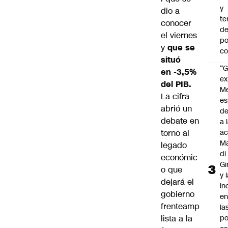
y
dio a
te
conocer
de
el viernes
po
y
que se
c
situó
“G
en -3,5%
ex
del PIB
.
M
La cifra
es
abrió un
de
debate en
a 
torno al
ac
Ma
legado
di
económic
Gi
o que
y 
dejará el
in
gobierno
en
frenteamp
la
lista a la
po