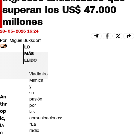
Futuro 360
superan los US$ 47.000
Opinión
millones
28- 05- 2026 16:24
Por
Miguel Buksdorf
LO
MÁS
LEÍDO
Vladimiro
Mimica
y
su
An
pasión
thr
por
op
las
ic
,
comunicaciones:
"La
la
radio
e