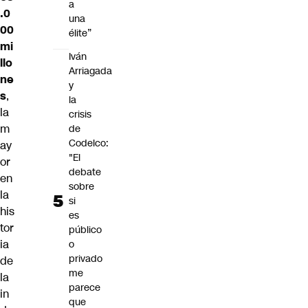
a
.0
una
00
élite”
mi
Iván
llo
Arriagada
ne
y
s
,
la
la
crisis
m
de
Codelco:
ay
"El
or
debate
en
sobre
la
si
his
es
tor
público
ia
o
privado
de
me
la
parece
in
que