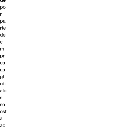
de
po
r
pa
rte
de
e
m
pr
es
as
gl
ob
ale
s
se
est
á
ac