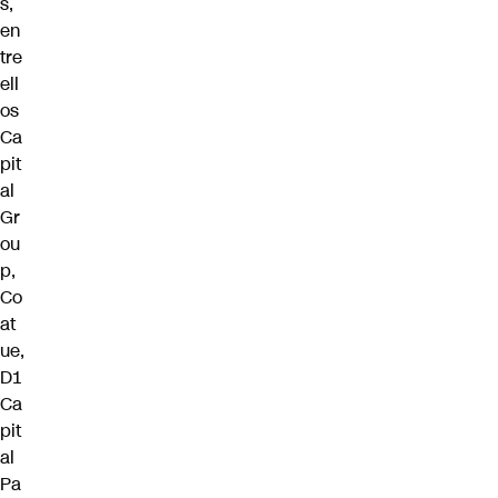
s,
en
tre
ell
os
Ca
pit
al
Gr
ou
p,
Co
at
ue,
D1
Ca
pit
al
Pa