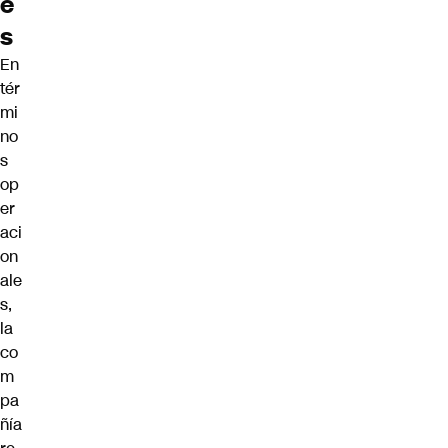
e
s
En
tér
mi
no
s
op
er
aci
on
ale
s,
la
co
m
pa
ñía