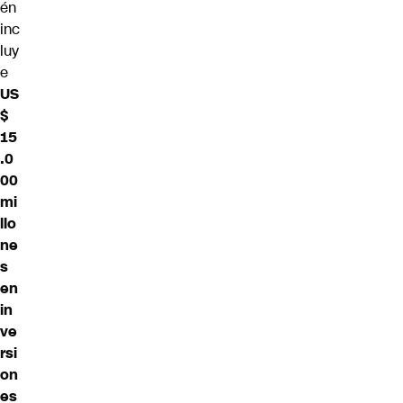
én
inc
luy
e
US
$
15
.0
00
mi
llo
ne
s
en
in
ve
rsi
on
es