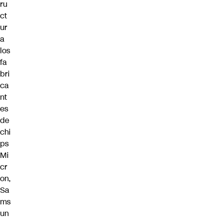
ru
ct
ur
a
los
fa
bri
ca
nt
es
de
chi
ps
Mi
cr
on,
Sa
ms
un