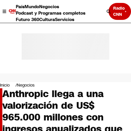
País
Mundo
Negocios
Radio
Podcast y Programas completos
CNN
Futuro 360
Cultura
Servicios
País
Mundo
Negocios
Inicio
Negocios
Anthropic llega a una
Deportes
Programas completos
valorización de US$
Cultura
Servicios
965.000 millones con
Bits
CNN Data
ingresos anualizados que
CNN tiempo