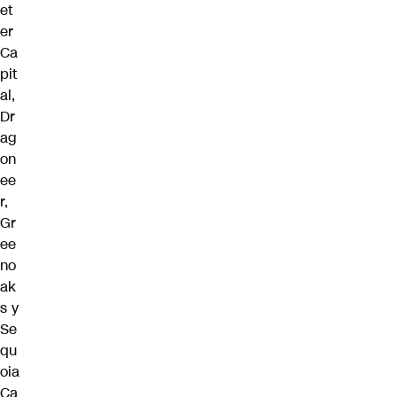
et
er
Ca
pit
al,
Dr
ag
on
ee
r,
Gr
ee
no
ak
s y
Se
qu
oia
Ca