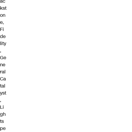
ac
kst
on
e,
Fi
de
lity
,
Ge
ne
ral
Ca
tal
yst
,
Li
gh
ts
pe