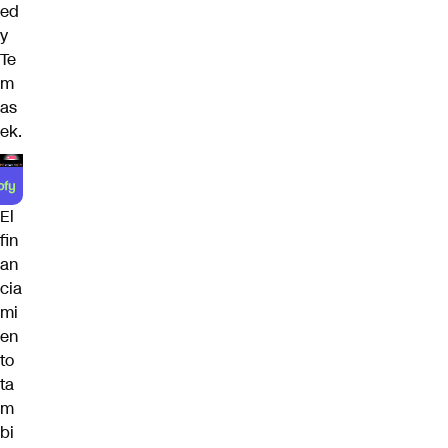
ed
y
Te
m
as
ek.
El
fin
an
cia
mi
en
to
ta
m
bi