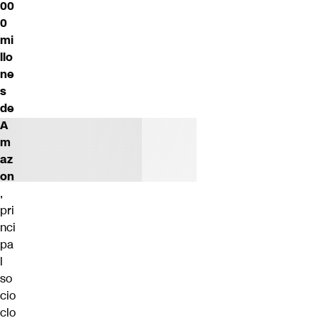
00
0
mi
llo
ne
s
de
A
m
az
on
,
pri
nci
pa
l
so
cio
clo