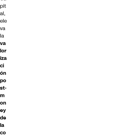
pit
al,
ele
va
la
va
lor
iza
ci
ón
po
st-
m
on
ey
de
la
co