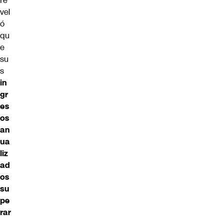
re
vel
ó
qu
e
su
s
in
gr
es
os
an
ua
liz
ad
os
su
pe
rar