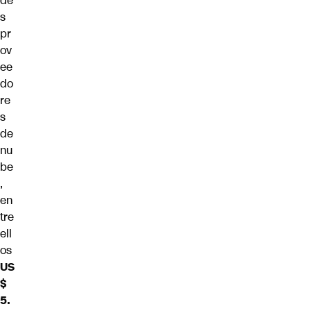
de
s
pr
ov
ee
do
re
s
de
nu
be
,
en
tre
ell
os
US
$
5.