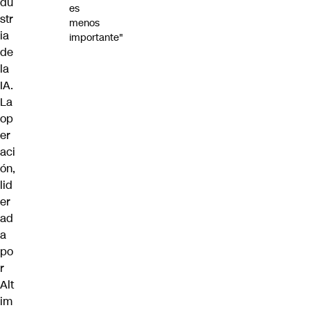
du
es
str
menos
ia
importante"
de
la
IA.
La
op
er
aci
ón,
lid
er
ad
a
po
r
Alt
im