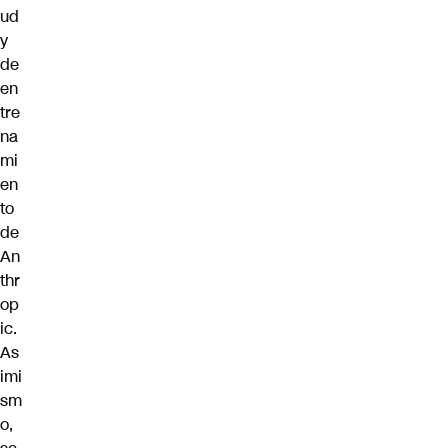
ud
y
de
en
tre
na
mi
en
to
de
An
thr
op
ic.
As
imi
sm
o,