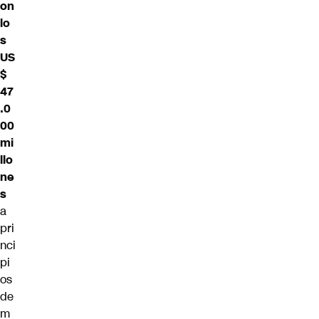
on
lo
s
US
$
47
.0
00
mi
llo
ne
s
a
pri
nci
pi
os
de
m