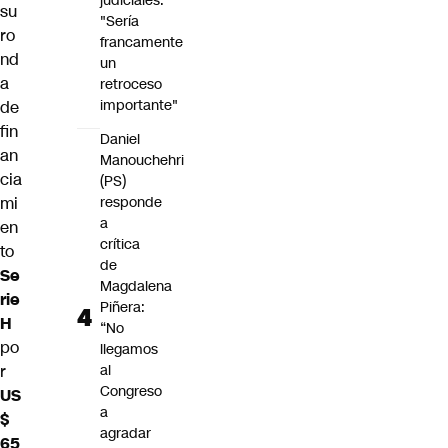
judiciales:
su
"Sería
ro
francamente
nd
un
a
retroceso
importante"
de
fin
Daniel
an
Manouchehri
cia
(PS)
mi
responde
a
en
crítica
to
de
Se
Magdalena
rie
Piñera:
H
“No
po
llegamos
r
al
Congreso
US
a
$
agradar
65