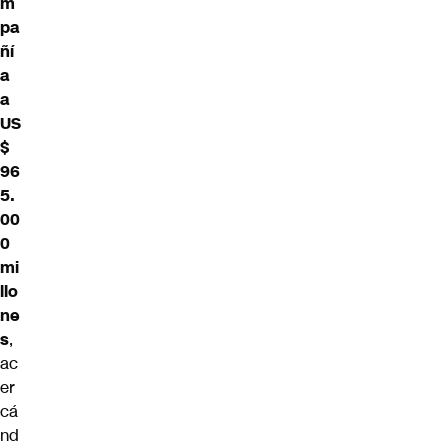
m
pa
ñí
a
a
US
$
96
5.
00
0
mi
llo
ne
s
,
ac
er
cá
nd