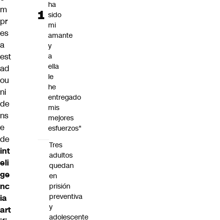
ha
m
sido
pr
mi
es
amante
a
y
est
a
ella
ad
le
ou
he
ni
entregado
de
mis
ns
mejores
e
esfuerzos"
de
Tres
int
adultos
eli
quedan
ge
en
nc
prisión
preventiva
ia
y
art
adolescente