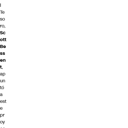
l
Te
so
ro,
Sc
ott
Be
ss
en
t
,
ap
un
tó
a
est
e
pr
oy