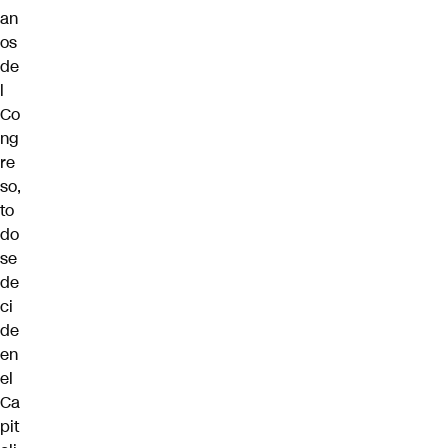
an
os
de
l
Co
ng
re
so,
to
do
se
de
ci
de
en
el
Ca
pit