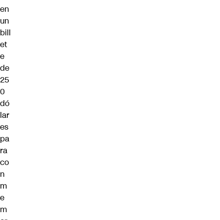
en
un
bill
et
e
de
25
0
dó
lar
es
pa
ra
co
n
m
e
m