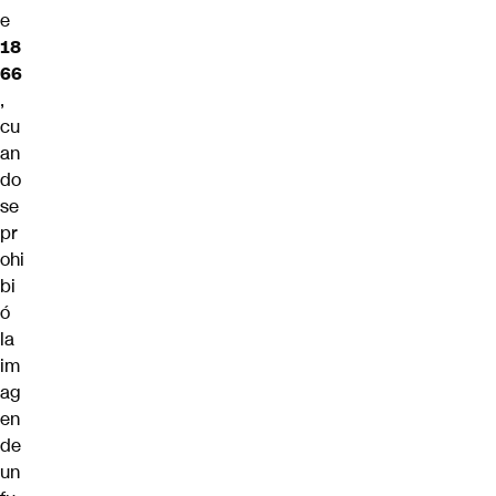
e
18
66
,
cu
an
do
se
pr
ohi
bi
ó
la
im
ag
en
de
un