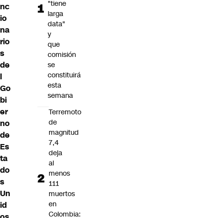
"tiene
nc
larga
io
data"
na
y
rio
que
s
comisión
de
se
constituirá
l
esta
Go
semana
bi
er
Terremoto
de
no
magnitud
de
7,4
Es
deja
ta
al
do
menos
s
111
Un
muertos
en
id
Colombia:
os