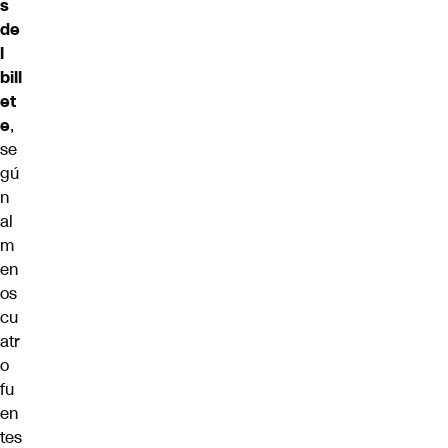
s
de
l
bill
et
e
,
se
gú
n
al
m
en
os
cu
atr
o
fu
en
tes