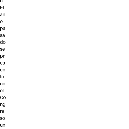
e.
El
añ
o
pa
sa
do
se
pr
es
en
tó
en
el
Co
ng
re
so
un