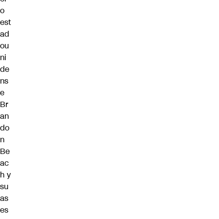
o
est
ad
ou
ni
de
ns
e
Br
an
do
n
Be
ac
h y
su
as
es