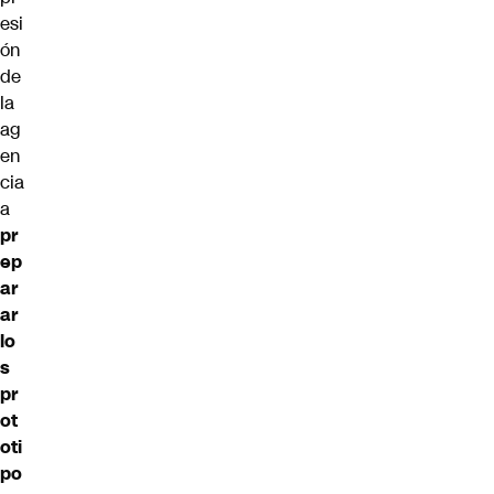
esi
ón
de
la
ag
en
cia
a
pr
ep
ar
ar
lo
s
pr
ot
oti
po