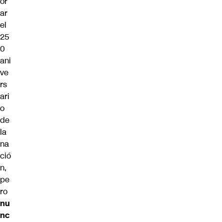
or
ar
el
25
0
ani
ve
rs
ari
o
de
la
na
ció
n,
pe
ro
nu
nc