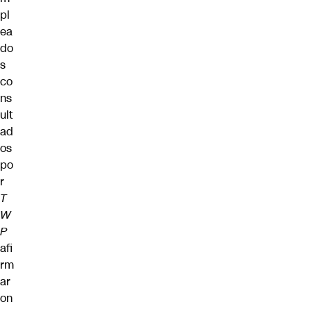
pl
ea
do
s
co
ns
ult
ad
os
po
r
T
W
P
afi
rm
ar
on