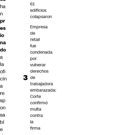
61
ha
edificios
n
colapsaron
pr
Empresa
es
de
io
retail
na
fue
do
condenada
a
por
la
vulnerar
derechos
ofi
de
cin
trabajadora
a
embarazada:
re
Corte
sp
confirmó
on
multa
sa
contra
la
bl
firma
e