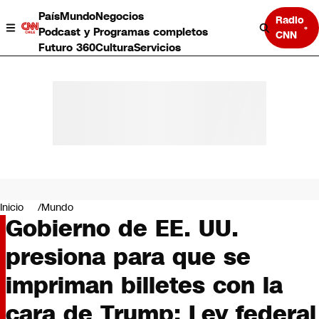
País
Mundo
Negocios
Radio
Podcast y Programas completos
CNN
Futuro 360
Cultura
Servicios
País
Mundo
Negocios
Inicio
Mundo
Gobierno de EE. UU.
Deportes
Programas completos
presiona para que se
Cultura
Servicios
impriman billetes con la
Bits
CNN Data
cara de Trump: Ley federal
CNN tiempo