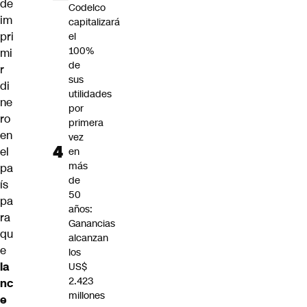
de
Codelco
im
capitalizará
pri
el
100%
mi
de
r
sus
di
utilidades
ne
por
ro
primera
en
vez
el
en
más
pa
de
ís
50
pa
años:
ra
Ganancias
qu
alcanzan
e
los
la
US$
2.423
nc
millones
e