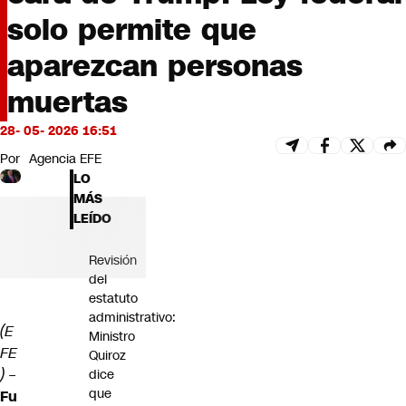
Futuro 360
solo permite que
Opinión
aparezcan personas
muertas
28- 05- 2026 16:51
Por
Agencia EFE
LO
MÁS
LEÍDO
Revisión
del
estatuto
administrativo:
(E
Ministro
FE
Quiroz
) –
dice
que
Fu