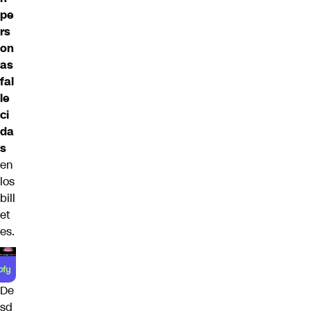
pe
rs
on
as
fal
le
ci
da
s
en
los
bill
et
es.
De
sd