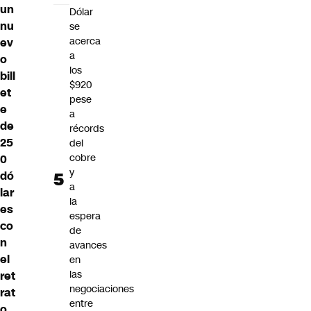
un
Dólar
nu
se
acerca
ev
a
o
los
bill
$920
et
pese
e
a
de
récords
25
del
cobre
0
y
dó
a
lar
la
es
espera
co
de
n
avances
el
en
las
ret
negociaciones
rat
entre
o