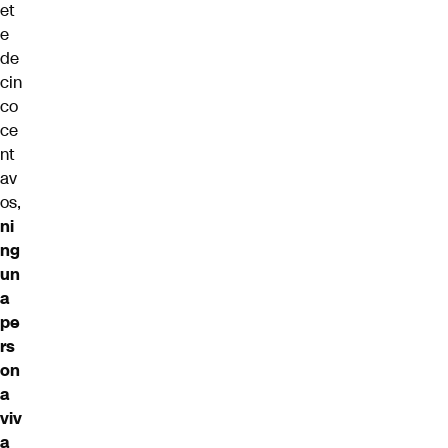
et
e
de
cin
co
ce
nt
av
os,
ni
ng
un
a
pe
rs
on
a
viv
a