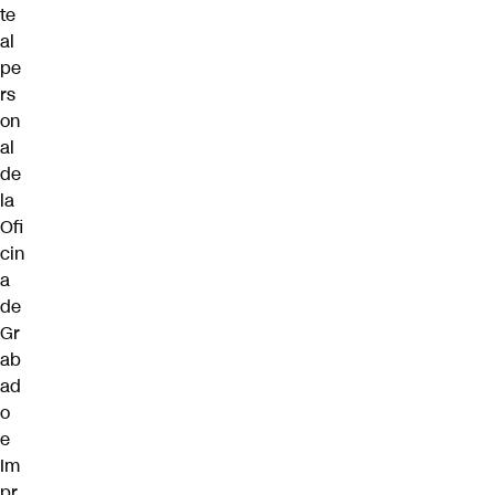
te
al
pe
rs
on
al
de
la
Ofi
cin
a
de
Gr
ab
ad
o
e
Im
pr