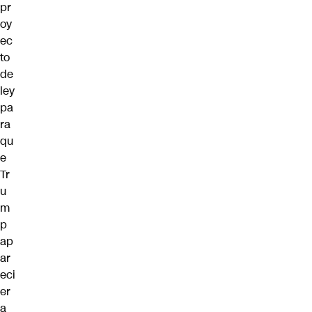
pr
oy
ec
to
de
ley
pa
ra
qu
e
Tr
u
m
p
ap
ar
eci
er
a