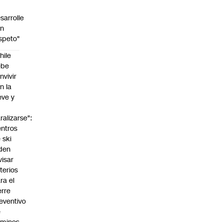
sarrolle
on
speto"
hile
ebe
nvivir
n la
eve y
o
ralizarse":
ntros
 ski
den
visar
iterios
ra el
erre
eventivo
e