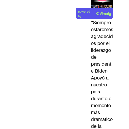
Lea el
powered
artículo
by
“Siempre
estaremos
agradecid
os por el
liderazgo
del
president
e Biden.
Apoyó a
nuestro
país
durante el
momento
más
dramático
de la