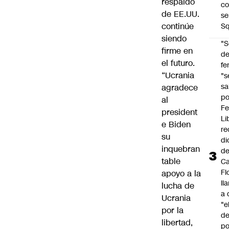
respaldo
co
de EE.UU.
se
continúe
Sq
siendo
"S
firme en
d
el futuro.
fe
“Ucrania
"s
sa
agradece
po
al
Fe
president
Li
e Biden
re
su
di
inquebran
d
table
Ca
Fl
apoyo a la
ll
lucha de
a 
Ucrania
"e
por la
d
libertad,
po