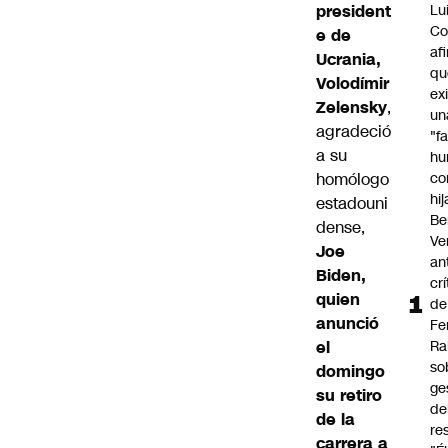
president
Lu
Co
e de
af
Ucrania,
qu
Volodímir
ex
Zelensky
,
un
agradeció
"f
a su
hu
homólogo
co
hi
estadouni
Be
dense,
Ve
Joe
an
Biden,
cr
quien
de
anunció
Fe
el
Ra
so
domingo
ge
su retiro
de
de la
re
carrera a