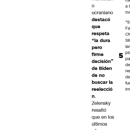
c
o
a 
ucraniano
m
destacó
"S
que
Fa
respeta
C
“la dura
SII
la
pero
pl
firme
pa
decisión”
de
de Biden
ne
de no
d
buscar la
fu
reelecció
ir
n
.
Zelensky
resaltó
que en los
últimos