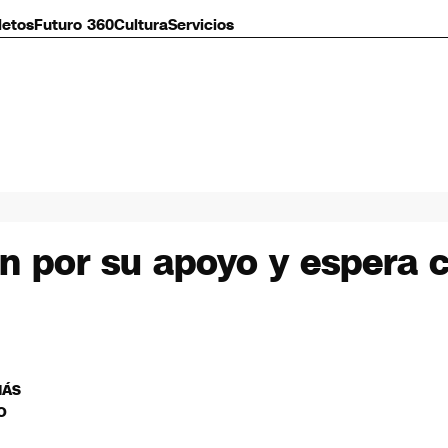
letos
Futuro 360
Cultura
Servicios
n por su apoyo y espera co
MÁS
O