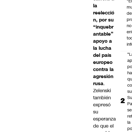
"É
la
m
reelecció
de
n, por su
pr
no
“inquebr
en
antable”
to
apoyo a
in
la lucha
"L
del país
ap
europeo
po
contra la
h
agresión
q
rusa
.
c
Zelenski
su
también
Su
P
expresó
se
su
re
esperanza
la
de que el
po