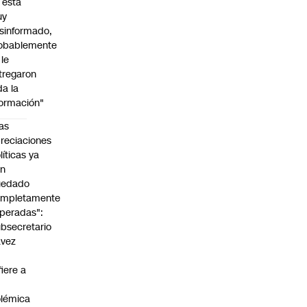
l está
uy
sinformado,
obablemente
 le
tregaron
da la
formación"
as
reciaciones
líticas ya
an
uedado
ompletamente
peradas":
bsecretario
avez
fiere a
lémica