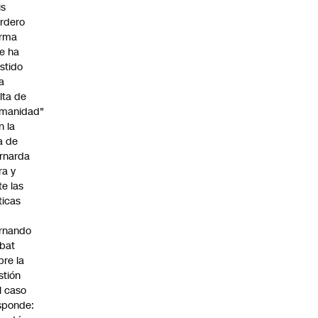
is
rdero
irma
e ha
istido
a
alta de
manidad"
n la
ja de
rnarda
ra y
te las
íticas
rnando
bat
bre la
stión
l caso
sponde: