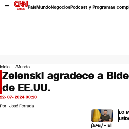
País
Mundo
Negocios
Podcast y Programas comp
País
Mundo
Inicio
Mundo
Negocios
Zelenski agradece a Bide
Deportes
de EE.UU.
Programas completos
Cultura
Servicios
22- 07- 2024 00:10
Bits
Por
José Ferrada
CNN Data
LO 
CNN tiempo
LEÍD
Futuro 360
(EFE) –
El
Opinión