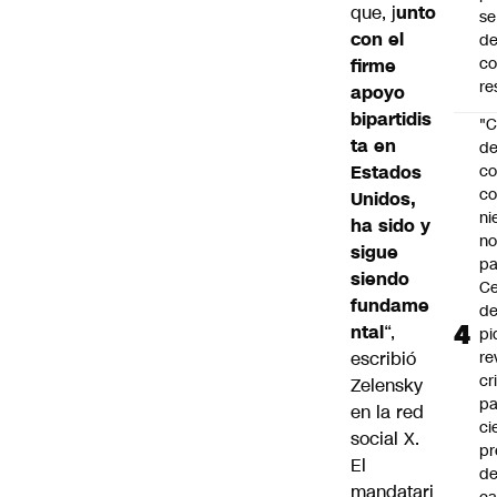
que, j
unto
se
con el
de
c
firme
re
apoyo
bipartidis
"C
ta en
d
Estados
co
co
Unidos,
ni
ha sido y
n
sigue
pa
siendo
Ce
fundame
de
ntal
“,
pi
escribió
re
cr
Zelensky
pa
en la red
ci
social X.
pr
El
d
mandatari