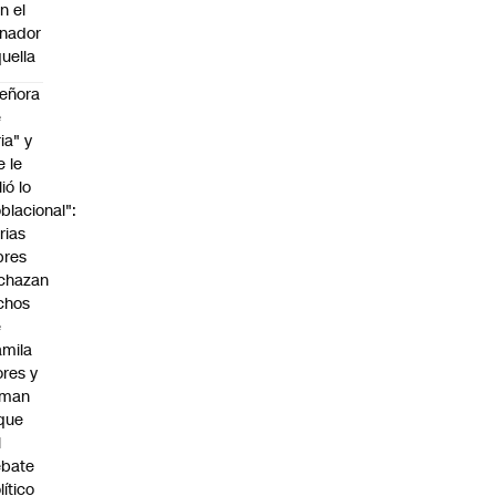
n el
nador
uella
eñora
e
ria" y
e le
lió lo
blacional":
rias
bres
chazan
chos
e
mila
ores y
aman
que
l
ebate
lítico