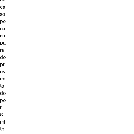
ca
so
pe
nal
se
pa
ra
do
pr
es
en
ta
do
po
r
S
mi
th