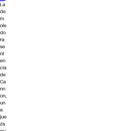
La
de
m
ole
do
ra
se
nt
en
cia
de
Ca
nn
on,
un
a
jue
za
qu