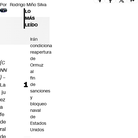
Por
Rodrigo Miño Silva
Futuro 360
LO
Opinión
MÁS
LEÍDO
Irán
condiciona
reapertura
de
(C
Ormuz
NN
al
)
–
fin
La
de
sanciones
ju
y
ez
bloqueo
a
naval
fe
de
de
Estados
ral
Unidos
de