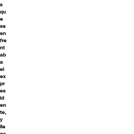
s
qu
e
se
en
fre
nt
ab
a
el
ex
pr
es
id
en
te,
y
lle
ga