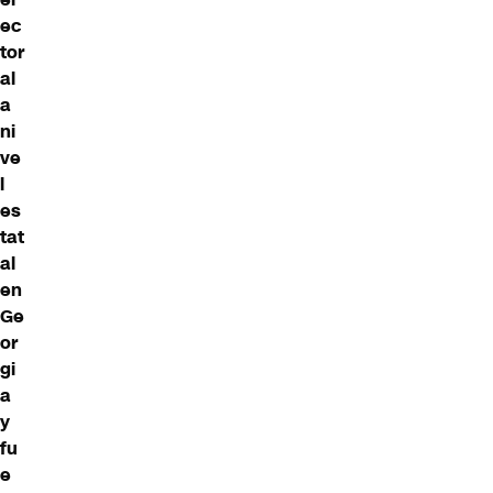
ec
tor
al
a
ni
ve
l
es
tat
al
en
Ge
or
gi
a
y
fu
e