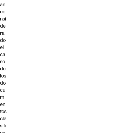
an
co
nsi
de
ra
do
el
ca
so
de
los
do
cu
m
en
tos
cla
sifi
ca