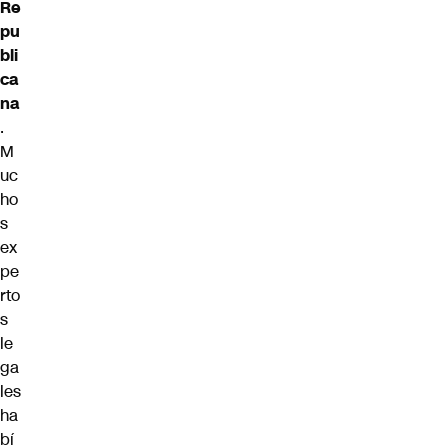
Re
pu
bli
ca
na
.
M
uc
ho
s
ex
pe
rto
s
le
ga
les
ha
bí