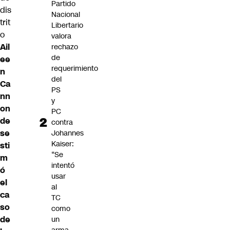
Partido
dis
Nacional
trit
Libertario
o
valora
Ail
rechazo
de
ee
requerimiento
n
del
Ca
PS
nn
y
on
PC
de
contra
se
Johannes
Kaiser:
sti
“Se
m
intentó
ó
usar
el
al
ca
TC
so
como
de
un