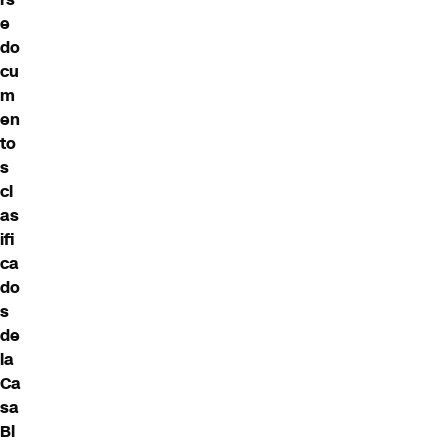
e
do
cu
m
en
to
s
cl
as
ifi
ca
do
s
de
la
Ca
sa
Bl