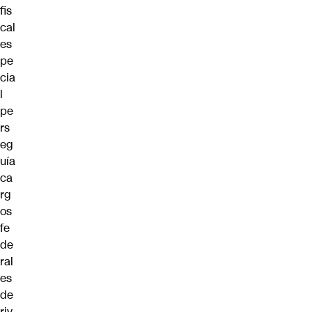
fis
cal
es
pe
cia
l
pe
rs
eg
uía
ca
rg
os
fe
de
ral
es
de
riv