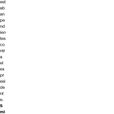
est
ab
an
pe
nd
ien
tes
co
ntr
a
el
ex
pr
esi
de
nt
e.
S
mi