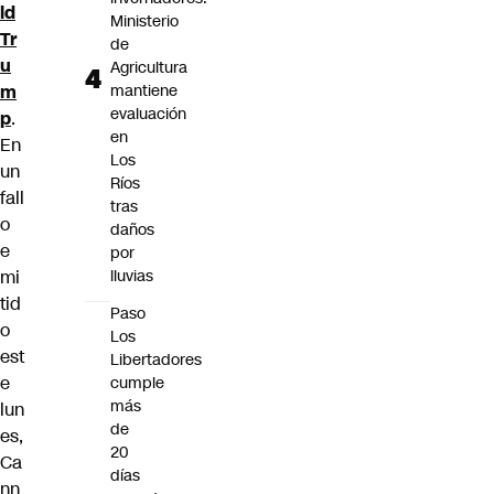
ld
Ministerio
Tr
de
u
Agricultura
m
mantiene
evaluación
p
.
en
En
Los
un
Ríos
fall
tras
o
daños
e
por
mi
lluvias
tid
Paso
o
Los
est
Libertadores
e
cumple
más
lun
de
es,
20
Ca
días
nn