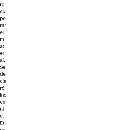
re
cu
pe
rar
el
m
at
eri
al.
Se
de
cla
ró
ino
ce
nt
e.
En
un