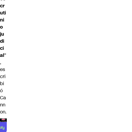
cr
uti
ni
o
ju
di
ci
al
“
,
es
cri
bi
ó
Ca
nn
on.