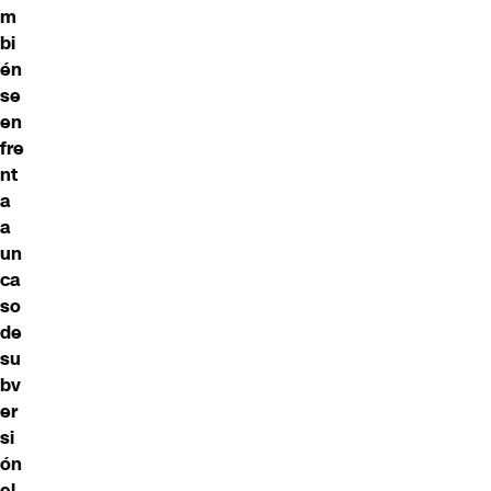
m
bi
én
se
en
fre
nt
a
a
un
ca
so
de
su
bv
er
si
ón
el