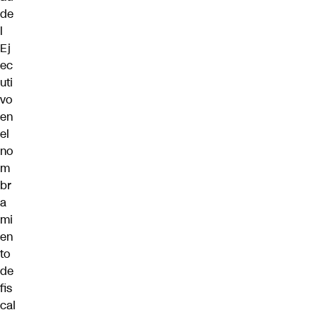
de
l
Ej
ec
uti
vo
en
el
no
m
br
a
mi
en
to
de
fis
cal