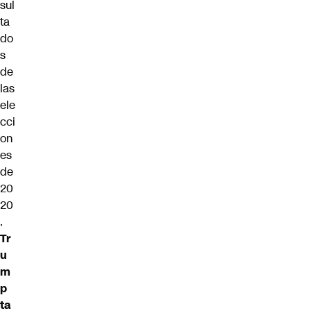
sul
ta
do
s
de
las
ele
cci
on
es
de
20
20
.
Tr
u
m
p
ta