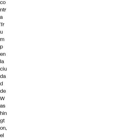
co
ntr
a
Tr
u
m
p
en
la
ciu
da
d
de
W
as
hin
gt
on,
el