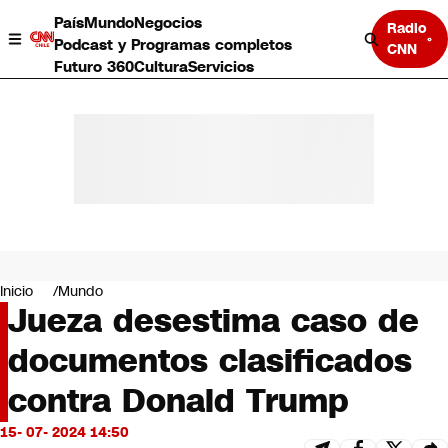
País
Mundo
Negocios
Radio
Podcast y Programas completos
CNN
Futuro 360
Cultura
Servicios
País
Mundo
Negocios
Inicio
Mundo
Jueza desestima caso de
Deportes
Programas completos
documentos clasificados
Cultura
Servicios
contra Donald Trump
Bits
CNN Data
15- 07- 2024 14:50
CNN tiempo