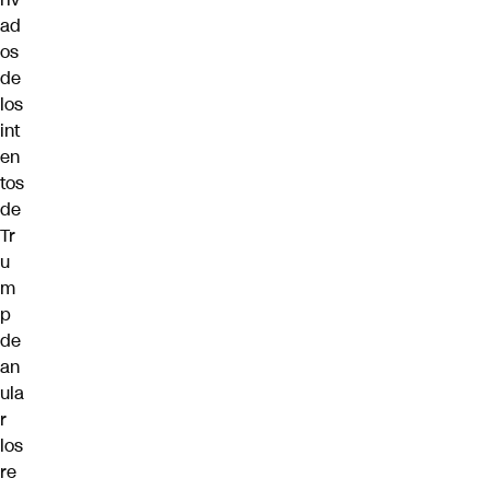
ad
os
de
los
int
en
tos
de
Tr
u
m
p
de
an
ula
r
los
re