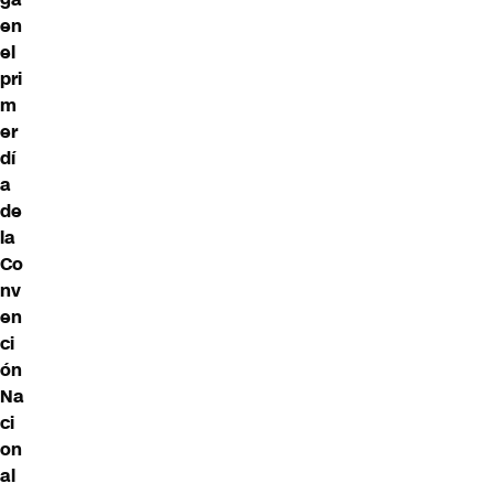
en
el
pri
m
er
dí
a
de
la
Co
nv
en
ci
ón
Na
ci
on
al