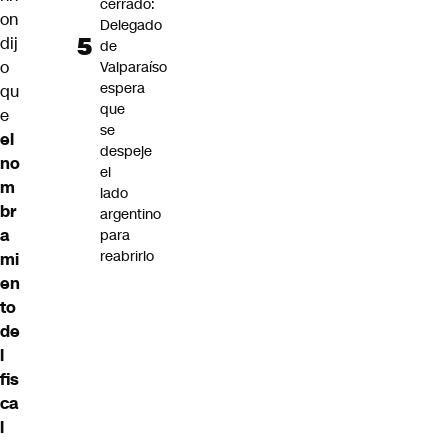
cerrado:
on
Delegado
dij
de
o
Valparaíso
espera
qu
que
e
se
el
despeje
no
el
m
lado
br
argentino
a
para
reabrirlo
mi
en
to
de
l
fis
ca
l