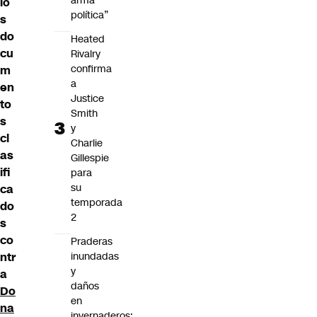
arma
lo
política”
s
do
Heated
cu
Rivalry
confirma
m
a
en
Justice
to
Smith
s
y
cl
Charlie
as
Gillespie
ifi
para
su
ca
temporada
do
2
s
co
Praderas
ntr
inundadas
y
a
daños
Do
en
na
invernaderos: