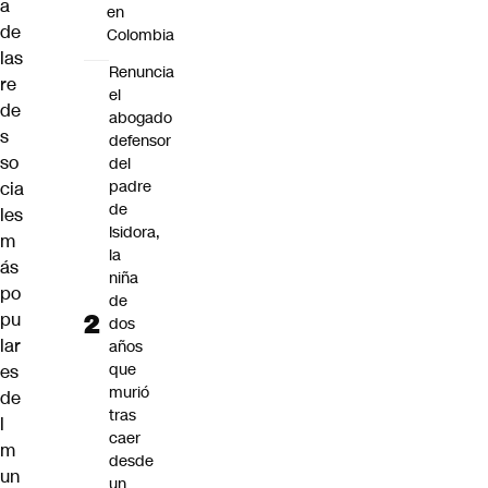
a
en
de
Colombia
las
Renuncia
re
el
de
abogado
s
defensor
so
del
padre
cia
de
les
Isidora,
m
la
ás
niña
po
de
pu
dos
lar
años
que
es
murió
de
tras
l
caer
m
desde
un
un