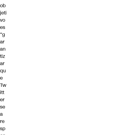
ob
jeti
vo
es
“g
ar
an
tiz
ar
qu
e
Tw
itt
er
se
a
re
sp