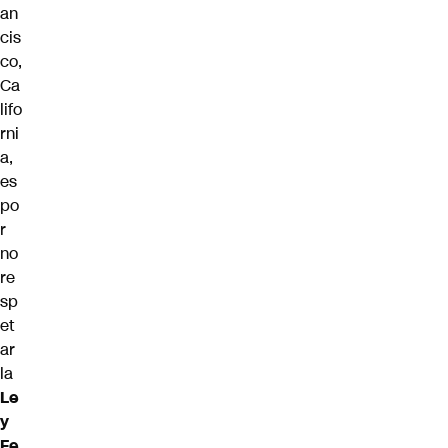
an
cis
co,
Ca
lifo
rni
a,
es
po
r
no
re
sp
et
ar
la
Le
y
Fe