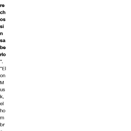
re
ch
os
si
n
sa
be
rlo
“.
“El
on
M
us
k,
el
ho
m
br