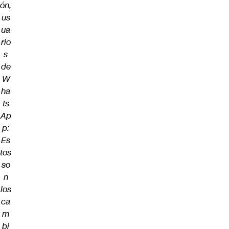
ón,
us
ua
rio
s
de
W
ha
ts
Ap
p:
Es
tos
so
n
los
ca
m
bi