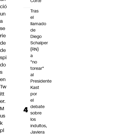
Corte
ció
Tras
un
el
a
llamado
se
de
rie
Diego
de
Schalper
(RN)
de
a
spi
"no
do
torear"
s
al
en
Presidente
Tw
Kast
itt
por
el
er
.
debate
M
sobre
us
los
k
indultos,
pl
Javiera