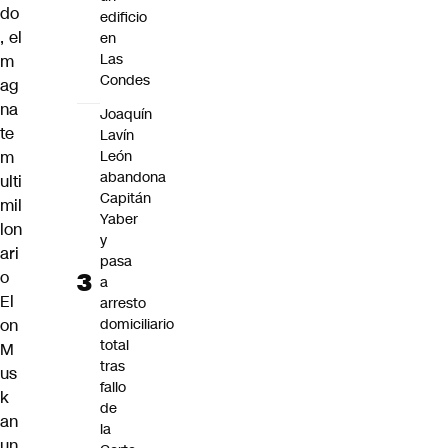
do
edificio
, el
en
Las
m
Condes
ag
na
Joaquín
te
Lavín
León
m
abandona
ulti
Capitán
mil
Yaber
lon
y
ari
pasa
o
a
El
arresto
domiciliario
on
total
M
tras
us
fallo
k
de
an
la
un