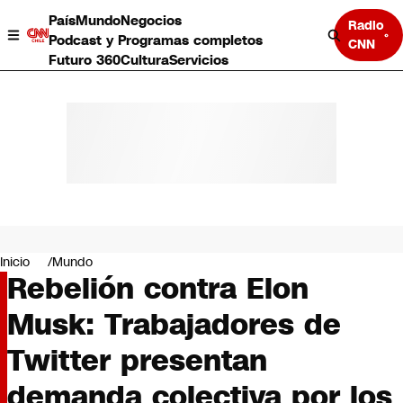
País
Mundo
Negocios
Radio
Podcast y Programas completos
CNN
Futuro 360
Cultura
Servicios
País
Mundo
Negocios
Inicio
Mundo
Rebelión contra Elon
Deportes
Programas completos
Musk: Trabajadores de
Cultura
Servicios
Twitter presentan
Bits
CNN Data
demanda colectiva por los
CNN tiempo