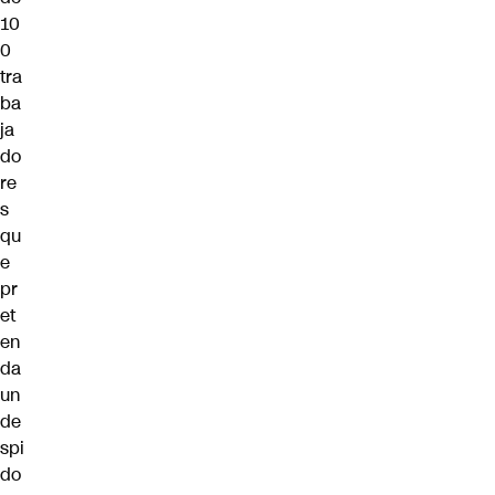
10
0
tra
ba
ja
do
re
s
qu
e
pr
et
en
da
un
de
spi
do