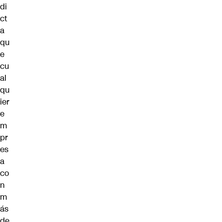
di
ct
a
qu
e
cu
al
qu
ier
e
m
pr
es
a
co
n
m
ás
de