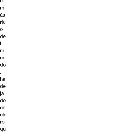
e
m
ás
ric
o
de
l
m
un
do
,
ha
de
ja
do
en
cla
ro
qu