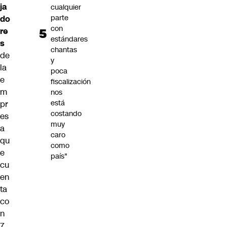
ja
cualquier
parte
do
con
re
estándares
s
chantas
de
y
la
poca
e
fiscalización
m
nos
está
pr
costando
es
muy
a
caro
qu
como
e
país"
cu
en
ta
co
n
7.