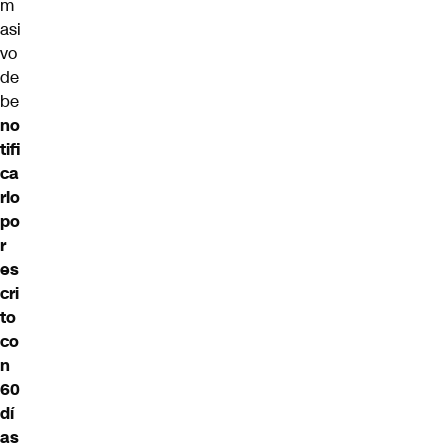
m
asi
vo
de
be
no
tifi
ca
rlo
po
r
es
cri
to
co
n
60
dí
as