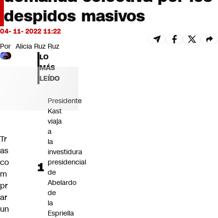
Futuro 360
despidos masivos
Opinión
04- 11- 2022 11:22
Por
Alicia Ruz Ruz
LO
MÁS
LEÍDO
Presidente
Kast
viaja
a
Tr
la
as
investidura
co
presidencial
de
m
Abelardo
pr
de
ar
la
un
Espriella