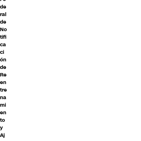
de
ral
de
No
tifi
ca
ci
ón
de
Re
en
tre
na
mi
en
to
y
Aj