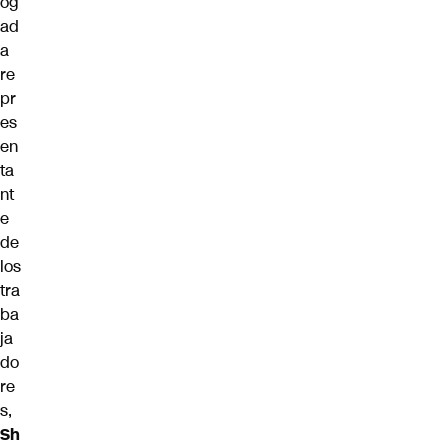
og
ad
a
re
pr
es
en
ta
nt
e
de
los
tra
ba
ja
do
re
s,
Sh