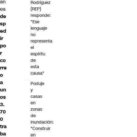
an
Rodríguez
ea
(REP)
responde:
de
"Ese
sp
lenguaje
ed
no
ir
representa
po
el
r
espíritu
co
de
esta
rre
causa"
o
a
Poduje
un
y
casas
os
en
3.
zonas
70
de
0
inundación:
tra
"Construir
ba
en