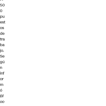
50
0
pu
est
os
de
tra
ba
jo.
Se
gú
n
inf
or
m
ó
Bl
oo