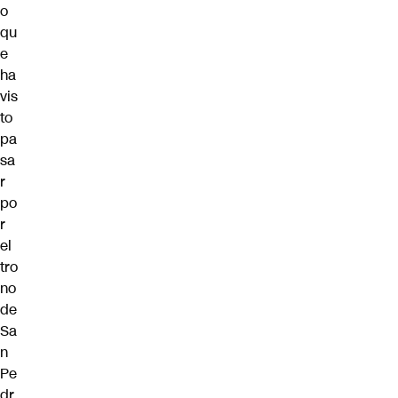
o
qu
e
ha
vis
to
pa
sa
r
po
r
el
tro
no
de
Sa
n
Pe
dr