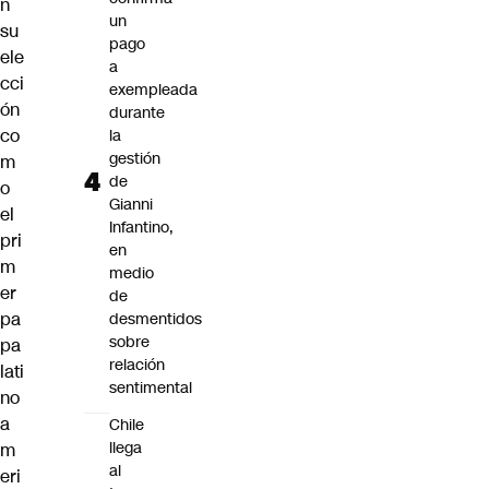
n
un
su
pago
ele
a
cci
exempleada
ón
durante
co
la
gestión
m
de
o
Gianni
el
Infantino,
pri
en
m
medio
er
de
pa
desmentidos
sobre
pa
relación
lati
sentimental
no
a
Chile
llega
m
al
eri