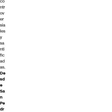
co
ntr
ov
er
sia
les
y
sa
nti
fic
ad
as.
De
sd
e
Sa
n
Pe
dr