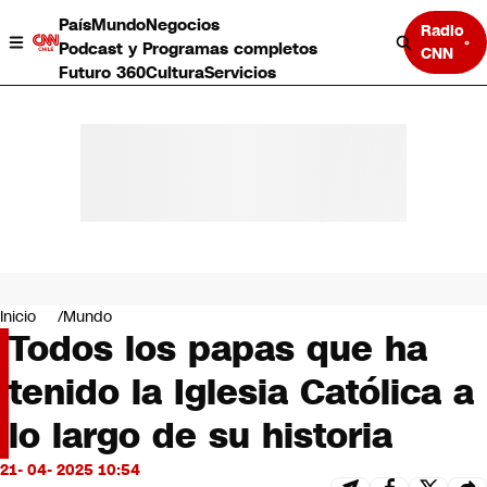
País
Mundo
Negocios
Radio
Podcast y Programas completos
CNN
Futuro 360
Cultura
Servicios
País
Mundo
Negocios
Inicio
Mundo
Todos los papas que ha
Deportes
Programas completos
tenido la Iglesia Católica a
Cultura
Servicios
lo largo de su historia
Bits
CNN Data
21- 04- 2025 10:54
CNN tiempo