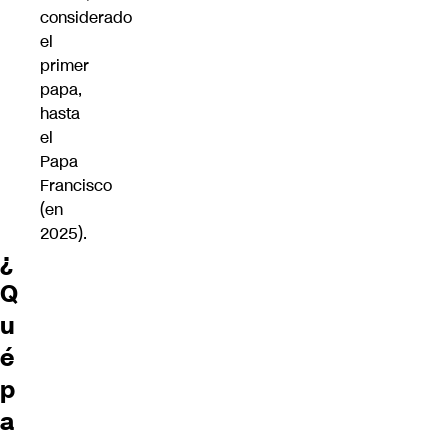
considerado
el
primer
papa,
hasta
el
Papa
Francisco
(en
2025).
¿
Q
u
é
p
a