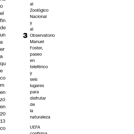
al
o
Zoológico
el
Nacional
fin
y
de
al
un
Observatorio
a
Manuel
Foster,
er
paseo
a
en
qu
teleférico
e
y
co
seis
m
lugares
en
para
disfrutar
zó
de
en
la
20
naturaleza
13
UEFA
co
confirma