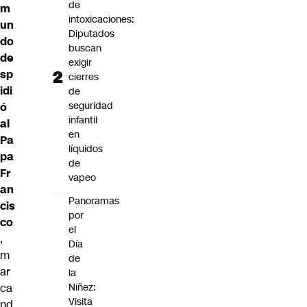
de
m
intoxicaciones:
un
Diputados
do
buscan
de
exigir
sp
cierres
idi
de
seguridad
ó
infantil
al
en
Pa
líquidos
pa
de
Fr
vapeo
an
Panoramas
cis
por
co
el
,
Día
m
de
ar
la
ca
Niñez:
Visita
nd