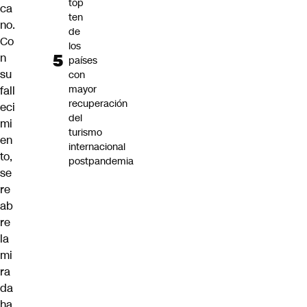
top
ca
ten
no.
de
Co
los
n
países
su
con
mayor
fall
recuperación
eci
del
mi
turismo
en
internacional
to,
postpandemia
se
re
ab
re
la
mi
ra
da
ha