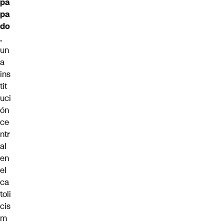
pa
pa
do
,
un
a
ins
tit
uci
ón
ce
ntr
al
en
el
ca
toli
cis
m