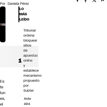
Por
Daniela Pérez
Futuro 360
LO
Opinión
MÁS
LEÍDO
Tribunal
ordena
bloquear
sitios
de
apuestas
online
y
establece
mecanismo
propuesto
Es
por
te
Subtel
lun
es,
Ante
alza
el