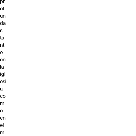
pr
of
un
da
s
ta
nt
o
en
la
Igl
esi
a
co
m
o
en
el
m