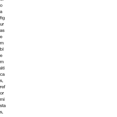
o
a
fig
ur
as
e
m
bl
e
m
áti
ca
s,
ref
or
mi
sta
s,