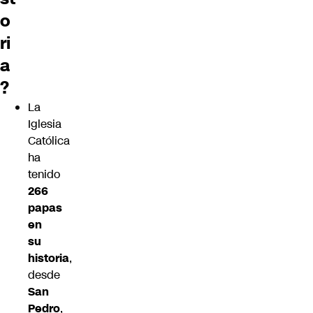
o
ri
a
?
La
Iglesia
Católica
ha
tenido
266
papas
en
su
historia
,
desde
San
Pedro
,