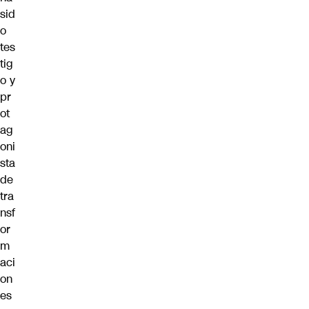
sid
o
tes
tig
o y
pr
ot
ag
oni
sta
de
tra
nsf
or
m
aci
on
es