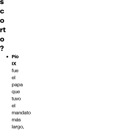
s
c
o
rt
o
?
Pío
IX
fue
el
papa
que
tuvo
el
mandato
más
largo,