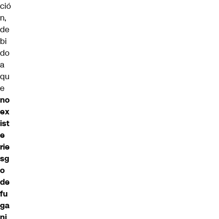
ció
n,
de
bi
do
a
qu
e
no
ex
ist
e
rie
sg
o
de
fu
ga
ni