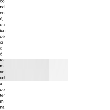
co
nd
en
ó,
qu
ien
de
ci
di
ó
to
m
ar
est
a
de
ter
mi
na