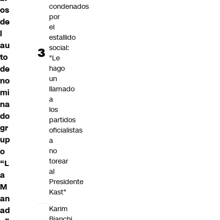
condenados
os
por
de
el
l
estallido
au
social:
to
"Le
de
hago
un
no
llamado
mi
a
na
los
do
partidos
gr
oficialistas
up
a
o
no
torear
“L
al
a
Presidente
M
Kast"
an
Karim
ad
Bianchi