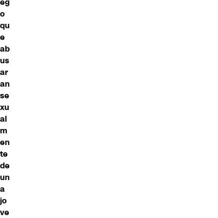
eg
o
qu
e
ab
us
ar
an
se
xu
al
m
en
te
de
un
a
jo
ve