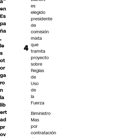
a”
es
en
elegido
Es
presidente
pa
de
ña
comisión
,
mixta
que
le
tramita
s
proyecto
ot
sobre
or
Reglas
ga
de
ro
Uso
n
de
la
la
Fuerza
lib
ert
Biministro
ad
Mas
por
pr
contratación
ov