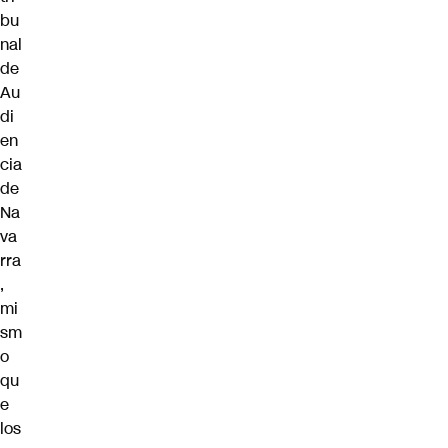
bu
nal
de
Au
di
en
cia
de
Na
va
rra
,
mi
sm
o
qu
e
los