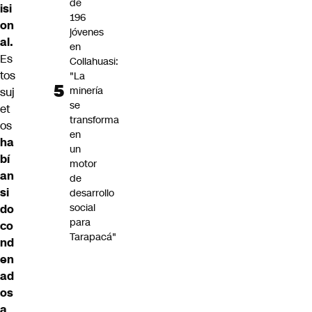
de
isi
196
on
jóvenes
al.
en
Es
Collahuasi:
tos
"La
minería
suj
se
et
transforma
os
en
ha
un
bí
motor
an
de
si
desarrollo
social
do
para
co
Tarapacá"
nd
en
ad
os
a