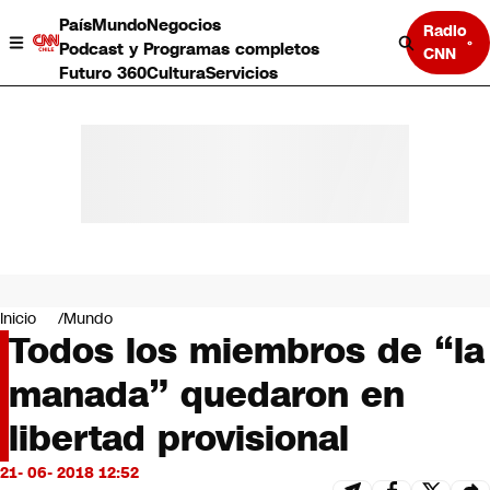
País
Mundo
Negocios
Radio
Podcast y Programas completos
CNN
Futuro 360
Cultura
Servicios
País
Mundo
Negocios
Inicio
Mundo
Todos los miembros de “la
Deportes
Programas completos
manada” quedaron en
Cultura
Servicios
libertad provisional
Bits
CNN Data
21- 06- 2018 12:52
CNN tiempo