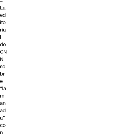
=”
La
ed
ito
ria
l
de
CN
N
so
br
e
“la
m
an
ad
a”
co
n