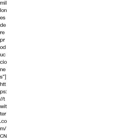
mil
lon
es
de
re
pr
od
uc
cio
ne
s”]
htt
ps:
//t
wit
ter
.co
m/
CN