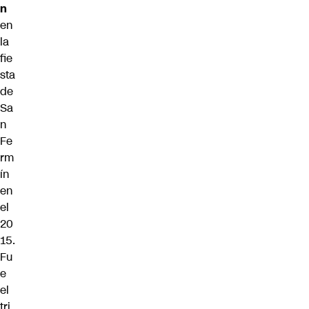
n
en
la
fie
sta
de
Sa
n
Fe
rm
ín
en
el
20
15.
Fu
e
el
tri