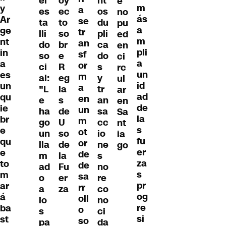
el
oy
nt
e
m
y
a
es
ec
os
no
ás
Ar
se
ta
to
du
pu
a
ge
tr
lli
so
pli
ed
m
nt
an
do
br
ca
en
pli
in
sf
so
e
do
ci
a
a
or
ci
R
s
rc
un
es
m
al:
eg
y
ul
id
un
a
"L
la
tr
ar
ad
qu
en
e
s
an
en
de
ie
un
ha
de
sa
Sa
la
br
m
go
U
cc
nt
s
e
ot
un
so
io
ia
fu
qu
or
lla
de
ne
go
er
e
de
m
la
s
za
to
de
ad
Fu
no
s
m
sa
o
er
re
pr
ar
rr
a
za
co
og
á
oll
lo
no
re
ba
o
s
ci
si
st
so
pa
da