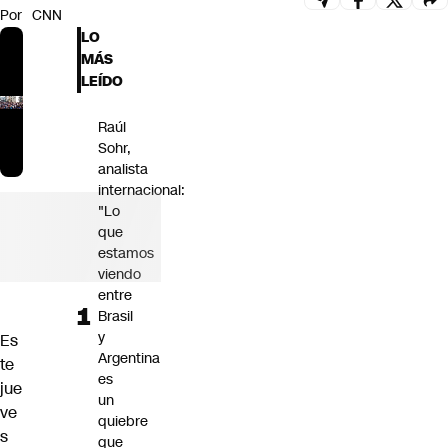
Por
CNN
Futuro 360
LO
Opinión
MÁS
LEÍDO
Raúl
Sohr,
analista
internacional:
"Lo
que
estamos
viendo
entre
Brasil
y
Es
Argentina
te
es
jue
un
ve
quiebre
s
que