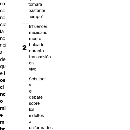
se
tomará
co
bastante
tiempo"
no
ció
Influencer
la
mexicano
no
muere
baleado
tici
durante
a
transmisión
de
en
qu
vivo
e
l
Schalper
os
y
ci
el
nc
debate
o
sobre
mi
los
e
indultos
m
a
uniformados
br