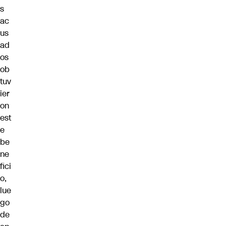
s
ac
us
ad
os
ob
tuv
ier
on
est
e
be
ne
fici
o,
lue
go
de