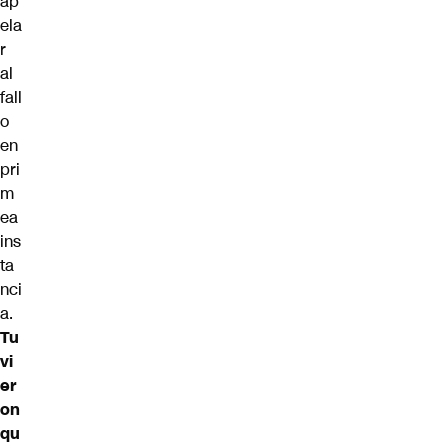
ap
ela
r
al
fall
o
en
pri
m
ea
ins
ta
nci
a.
Tu
vi
er
on
qu