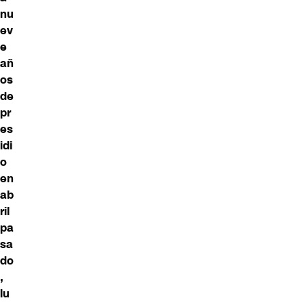
nu
ev
e
añ
os
de
pr
es
idi
o
en
ab
ril
pa
sa
do
,
lu