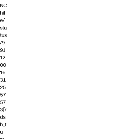
NC
hil
e/
sta
tus
/9
91
12
00
16
31
25
57
57
3[/
ds
h_t
u