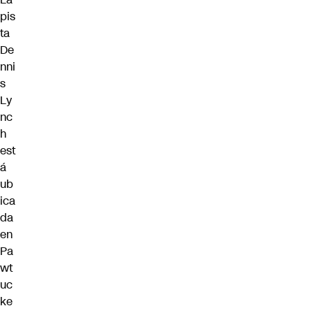
pis
ta
De
nni
s
Ly
nc
h
est
á
ub
ica
da
en
Pa
wt
uc
ke