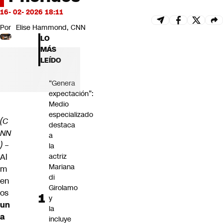
Futuro 360
16- 02- 2026 18:11
Opinión
Por
Elise Hammond, CNN
LO
MÁS
LEÍDO
“Genera
expectación”:
Medio
especializado
(C
destaca
NN
a
) –
la
Al
actriz
Mariana
m
di
en
Girolamo
os
y
un
la
a
incluye