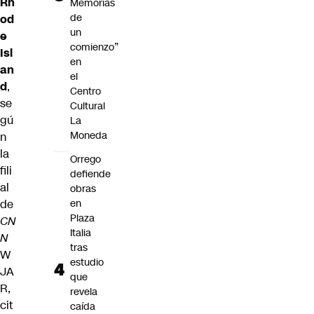
Rh
Memorias
de
od
un
e
comienzo”
Isl
en
an
el
d
,
Centro
se
Cultural
gú
La
Moneda
n
la
Orrego
fili
defiende
al
obras
de
en
Plaza
CN
Italia
N
tras
W
estudio
JA
que
R,
revela
cit
caída