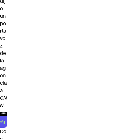
dij
o
un
po
rta
vo
z
de
la
ag
en
cia
a
CN
N
.
Do
s