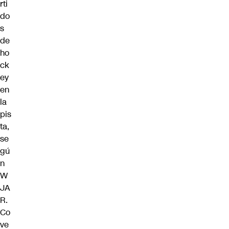
rti
do
s
de
ho
ck
ey
en
la
pis
ta,
se
gú
n
W
JA
R.
Co
ve