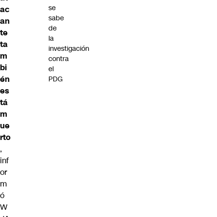
se
ac
sabe
an
de
te
la
ta
investigación
m
contra
bi
el
én
PDG
es
tá
m
ue
rto
,
inf
or
m
ó
W