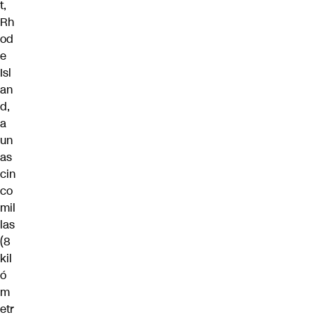
t,
Rh
od
e
Isl
an
d,
a
un
as
cin
co
mil
las
(8
kil
ó
m
etr