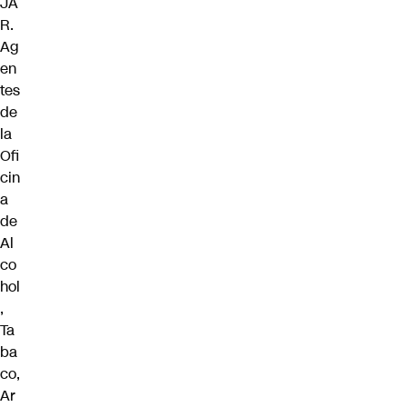
JA
R.
Ag
en
tes
de
la
Ofi
cin
a
de
Al
co
hol
,
Ta
ba
co,
Ar