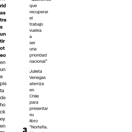
rid
que
recuperar
as
el
tra
trabajo
s
vuelva
un
a
tir
ser
ot
una
eo
prioridad
nacional”
en
un
Julieta
a
Venegas
pis
aterriza
en
ta
Chile
de
para
ho
presentar
ck
su
ey
libro
en
“Norteña.