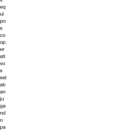
eq
ui
po
s
co
op
er
ati
vo
s
est
ab
an
ju
ga
nd
o
pa