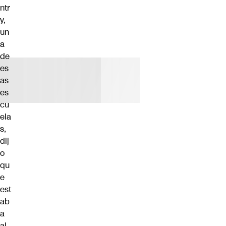
ntr
y,
un
a
de
es
as
es
cu
ela
s,
dij
o
qu
e
est
ab
a
al