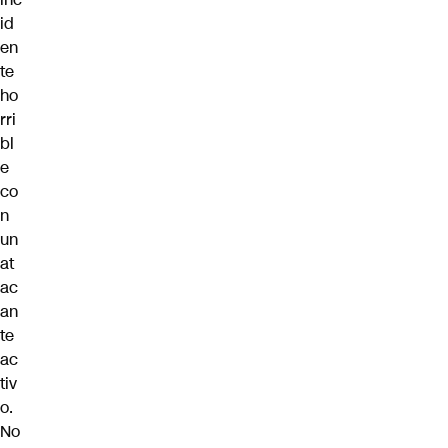
id
en
te
ho
rri
bl
e
co
n
un
at
ac
an
te
ac
tiv
o.
No