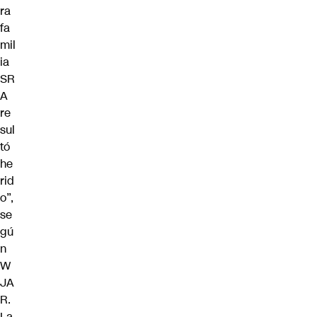
ra
fa
mil
ia
SR
A
re
sul
tó
he
rid
o”,
se
gú
n
W
JA
R.
La