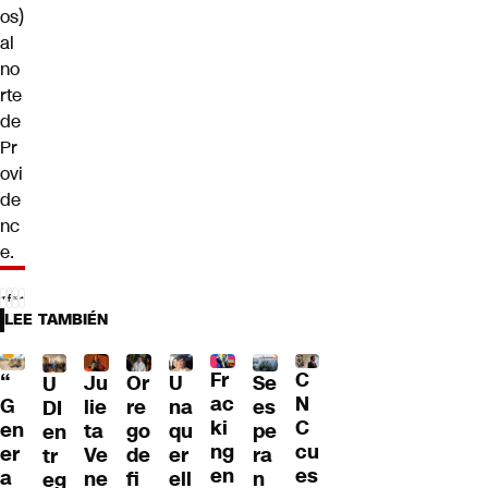
os)
al
no
rte
de
Pr
ovi
de
nc
e.
LEE TAMBIÉN
Fr
C
“
Ju
Or
U
Se
U
ac
N
G
lie
re
na
es
DI
ki
C
en
ta
go
qu
pe
en
ng
cu
er
Ve
de
er
ra
tr
en
es
a
ne
fi
ell
n
eg