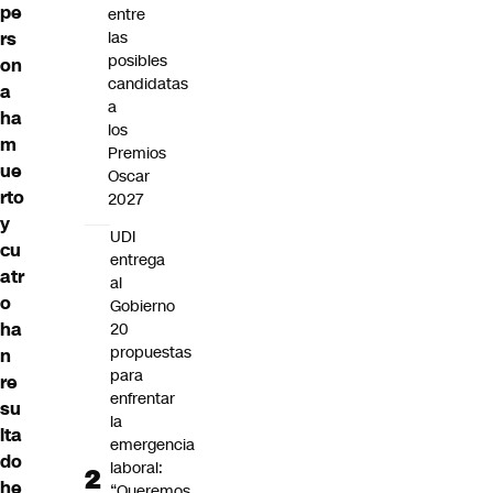
pe
entre
rs
las
posibles
on
candidatas
a
a
ha
los
m
Premios
ue
Oscar
rto
2027
y
UDI
cu
entrega
atr
al
o
Gobierno
ha
20
propuestas
n
para
re
enfrentar
su
la
lta
emergencia
do
laboral:
he
“Queremos