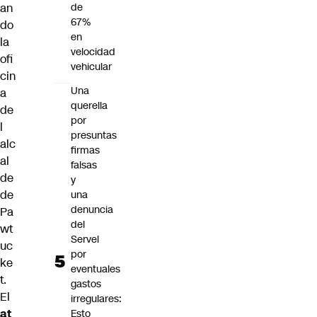
an
de
67%
do
en
la
velocidad
ofi
vehicular
cin
Una
a
querella
de
por
l
presuntas
alc
firmas
al
falsas
de
y
de
una
denuncia
Pa
del
wt
Servel
uc
por
ke
eventuales
t.
gastos
El
irregulares:
at
Esto