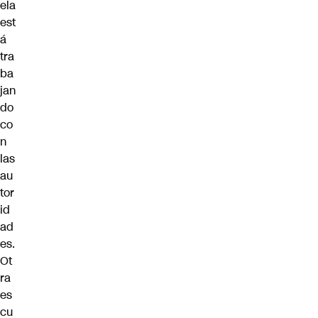
ela
est
á
tra
ba
jan
do
co
n
las
au
tor
id
ad
es.
Ot
ra
es
cu