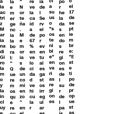
ci
o
a
“
re
ia
po
la
a
el
la
N
ve
de
r
e
su
17
ac
or
la
l
he
m
us
de
tri
te
ca
Se
la
er
o
se
z
ña
íd
rv
da
ge
"s
pt
M
.
a
el
s
nc
os
ie
ar
M
de
po
en
ia
te
m
ia
e
67
r
do
la
ni
br
na
m
%
ev
s
bo
bl
e:
di
or
en
en
re
ra
e"
"E
Gi
ia
ve
tu
gi
l:
en
st
ro
s
lo
al
on
“
va
e
la
de
ci
es
es
Q
ri
ti
m
un
da
ga
de
ue
as
po
o
co
d
st
l
re
re
de
y
mi
ve
os
su
m
gi
pr
la
en
hi
irr
r
os
on
op
in
zo
cu
eg
de
qu
es
ue
cl
”
la
ul
l
e
st
uy
en
r
ar
pa
re
as
e
el
es
ís
cu