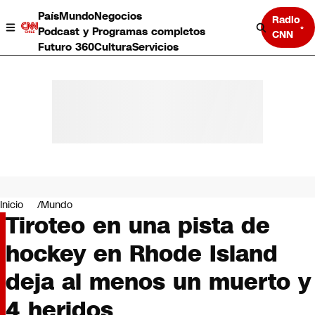
País
Mundo
Negocios
Radio
Podcast y Programas completos
CNN
Futuro 360
Cultura
Servicios
País
Mundo
Negocios
Inicio
Mundo
Tiroteo en una pista de
Deportes
Programas completos
hockey en Rhode Island
Cultura
Servicios
deja al menos un muerto y
Bits
CNN Data
4 heridos
CNN tiempo