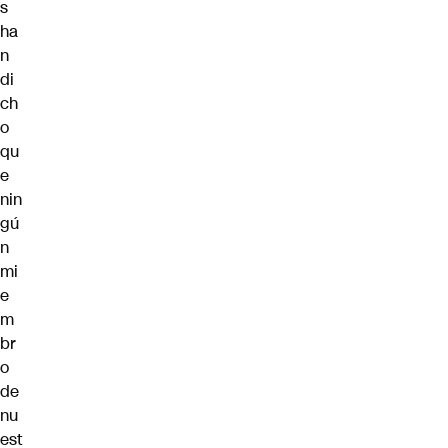
s
ha
n
di
ch
o
qu
e
nin
gú
n
mi
e
m
br
o
de
nu
est