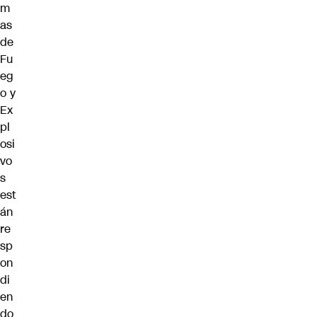
m
as
de
Fu
eg
o y
Ex
pl
osi
vo
s
est
án
re
sp
on
di
en
do