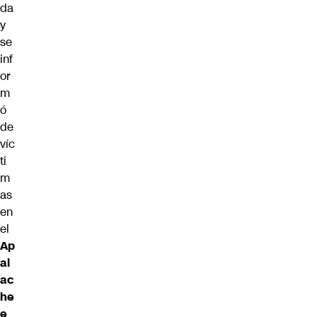
da
y
se
inf
or
m
ó
de
víc
ti
m
as
en
el
Ap
al
ac
he
e