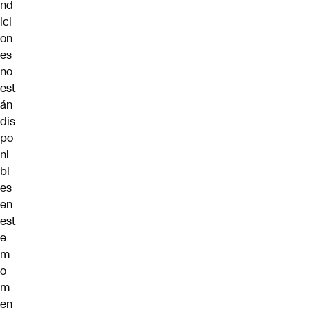
nd
ici
on
es
no
est
án
dis
po
ni
bl
es
en
est
e
m
o
m
en