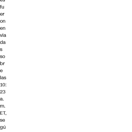
fu
er
on
en
via
da
s
so
br
e
las
10:
23
a.
m.
ET,
se
gú