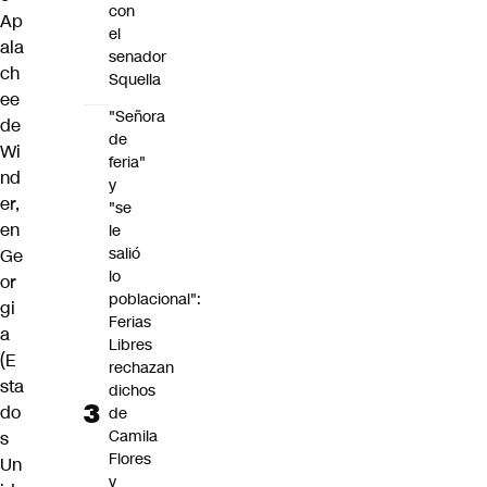
con
Ap
el
ala
senador
ch
Squella
ee
"Señora
de
de
Wi
feria"
nd
y
er,
"se
en
le
salió
Ge
lo
or
poblacional":
gi
Ferias
a
Libres
(E
rechazan
sta
dichos
do
de
Camila
s
Flores
Un
y