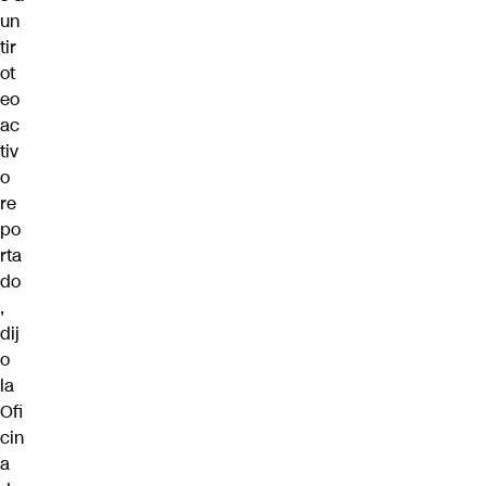
un
tir
ot
eo
ac
tiv
o
re
po
rta
do
,
dij
o
la
Ofi
cin
a