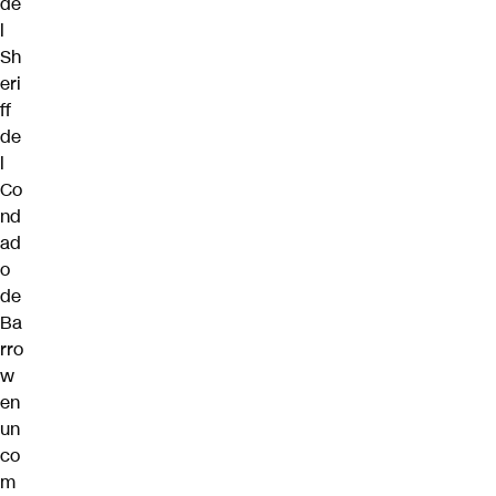
de
l
Sh
eri
ff
de
l
Co
nd
ad
o
de
Ba
rro
w
en
un
co
m