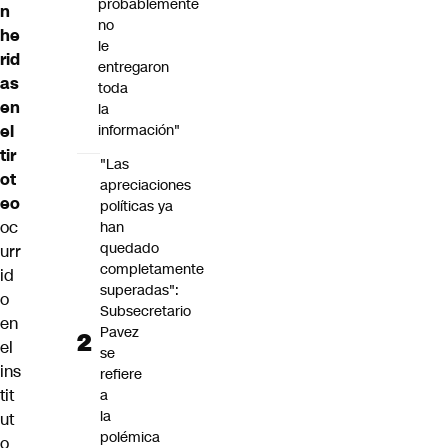
probablemente
n
no
he
le
rid
entregaron
as
toda
en
la
el
información"
tir
"Las
ot
apreciaciones
eo
políticas ya
oc
han
quedado
urr
completamente
id
superadas":
o
Subsecretario
en
Pavez
el
se
ins
refiere
tit
a
la
ut
polémica
o