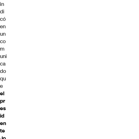
in
di
có
en
un
co
m
uni
ca
do
qu
e
el
pr
es
id
en
te
Jo