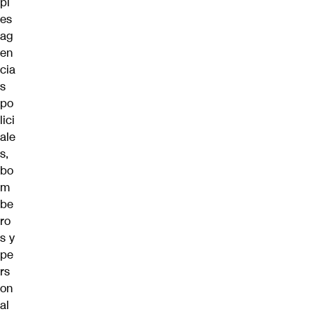
pl
es
ag
en
cia
s
po
lici
ale
s,
bo
m
be
ro
s y
pe
rs
on
al