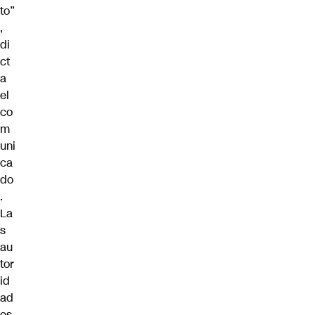
to”
,
di
ct
a
el
co
m
uni
ca
do
.
La
s
au
tor
id
ad
es