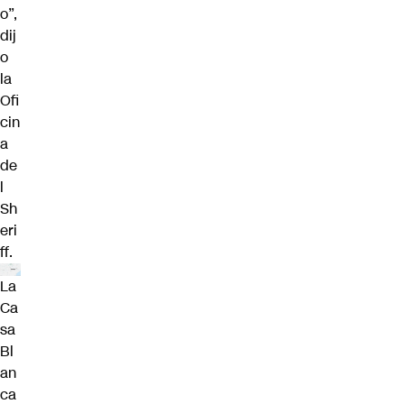
o”,
dij
o
la
Ofi
cin
a
de
l
Sh
eri
ff.
La
Ca
sa
Bl
an
ca