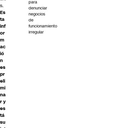
para
s.
denunciar
Es
negocios
ta
de
inf
funcionamiento
irregular
or
m
ac
ió
n
es
pr
eli
mi
na
r y
es
tá
su