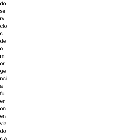
de
se
rvi
cio
s
de
e
m
er
ge
nci
a
fu
er
on
en
via
do
s a