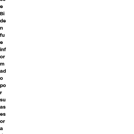
e
Bi
de
n
fu
e
inf
or
m
ad
o
po
r
su
as
es
or
a