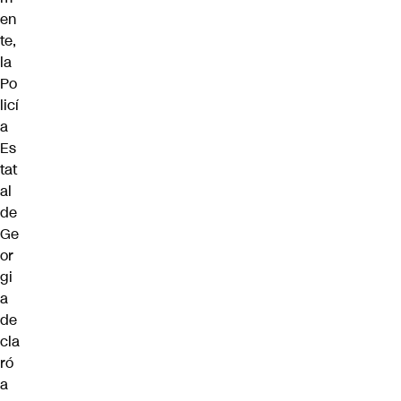
en
te,
la
Po
licí
a
Es
tat
al
de
Ge
or
gi
a
de
cla
ró
a