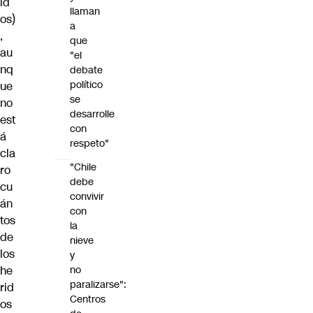
id
llaman
os)
a
,
que
au
"el
nq
debate
político
ue
se
no
desarrolle
est
con
á
respeto"
cla
"Chile
ro
debe
cu
convivir
án
con
tos
la
de
nieve
los
y
he
no
paralizarse":
rid
Centros
os