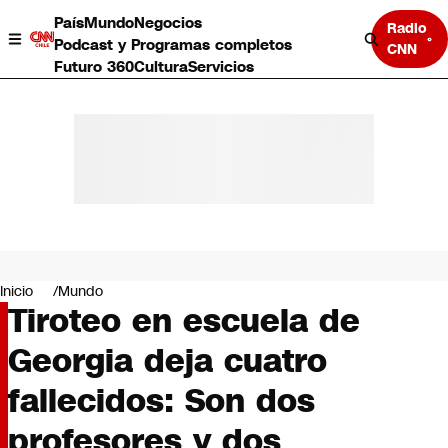
País
Mundo
Negocios
Radio
Podcast y Programas completos
CNN
Futuro 360
Cultura
Servicios
País
Mundo
Negocios
Inicio
Mundo
Tiroteo en escuela de
Deportes
Programas completos
Georgia deja cuatro
Cultura
Servicios
fallecidos: Son dos
Bits
CNN Data
profesores y dos
CNN tiempo