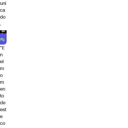
uni
ca
do
.
“E
n
el
m
o
m
en
to
de
est
e
co