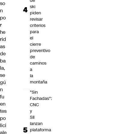
de
so
ski
n
piden
po
revisar
r
criterios
he
para
el
rid
cierre
as
preventivo
de
de
ba
caminos
la,
a
se
la
gú
montaña
n
"Sin
fu
Fachadas":
en
CNC
tes
y
SII
po
lanzan
lici
plataforma
ale