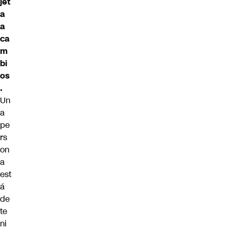
jet
a
a
ca
m
bi
os
.
Un
a
pe
rs
on
a
est
á
de
te
ni