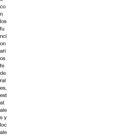
co
n
los
fu
nci
on
ari
os
fe
de
ral
es,
est
at
ale
s y
loc
ale