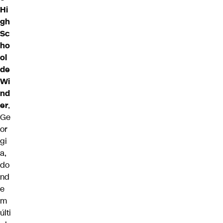
Hi
gh
Sc
ho
ol
de
Wi
nd
er
,
Ge
or
gi
a,
do
nd
e
m
últi