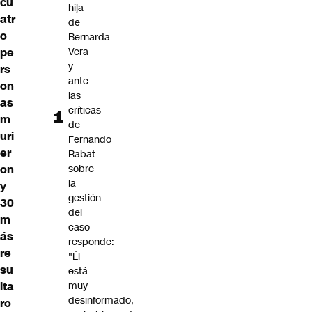
cu
hija
atr
de
o
Bernarda
pe
Vera
y
rs
ante
on
las
as
críticas
m
de
uri
Fernando
er
Rabat
on
sobre
la
y
gestión
30
del
m
caso
ás
responde:
re
"Él
su
está
lta
muy
desinformado,
ro