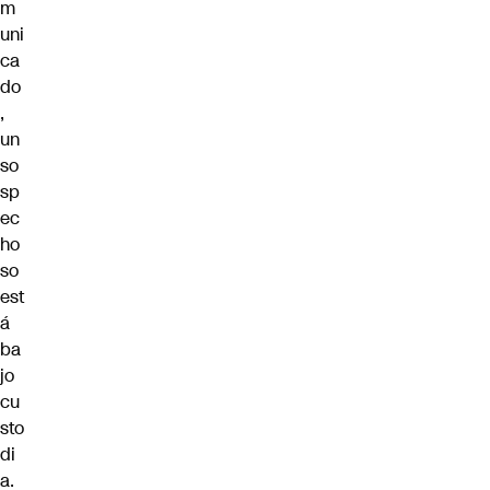
m
uni
ca
do
,
un
so
sp
ec
ho
so
est
á
ba
jo
cu
sto
di
a.