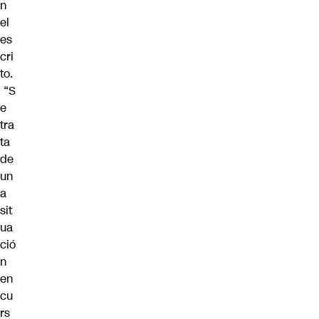
n
el
es
cri
to.
“S
e
tra
ta
de
un
a
sit
ua
ció
n
en
cu
rs