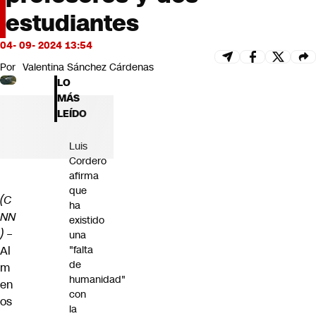
Futuro 360
estudiantes
Opinión
04- 09- 2024 13:54
Por
Valentina Sánchez Cárdenas
LO
MÁS
LEÍDO
Luis
Cordero
afirma
que
(C
ha
NN
existido
)
–
una
Al
"falta
de
m
humanidad"
en
con
os
la