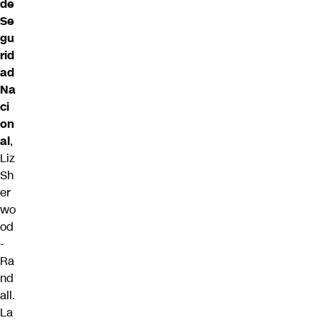
de
Se
gu
rid
ad
Na
ci
on
al
,
Liz
Sh
er
wo
od
-
Ra
nd
all.
La