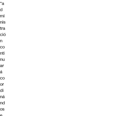
“a
d
mi
nis
tra
ció
n
co
nti
nu
ar
á
co
or
di
ná
nd
os
e