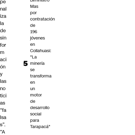
Biministro
pe
Mas
nal
por
iza
contratación
la
de
de
196
sin
jóvenes
en
for
Collahuasi:
m
"La
aci
minería
ón
se
y
transforma
las
en
no
un
motor
tici
de
as
desarrollo
“fa
social
lsa
para
s”.
Tarapacá"
“A