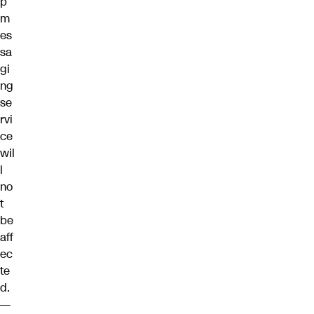
p
m
es
sa
gi
ng
se
rvi
ce
wil
l
no
t
be
aff
ec
te
d.
—