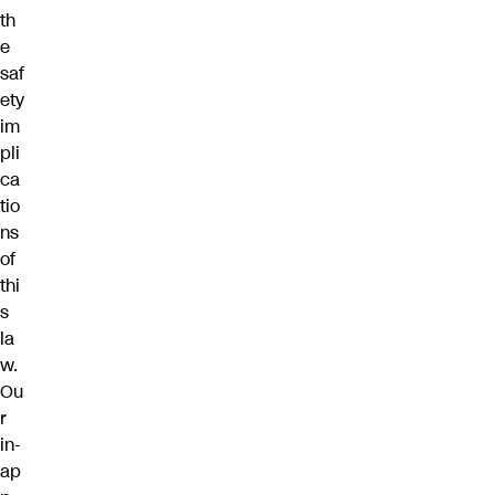
th
e
saf
ety
im
pli
ca
tio
ns
of
thi
s
la
w.
Ou
r
in-
ap