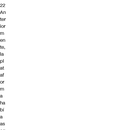
22
An
ter
ior
m
en
te,
la
pl
at
af
or
m
a
ha
bí
a
as