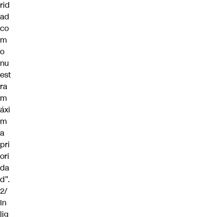
rid
ad
co
m
o
nu
est
ra
m
áxi
m
a
pri
ori
da
d”.
2/
In
lig