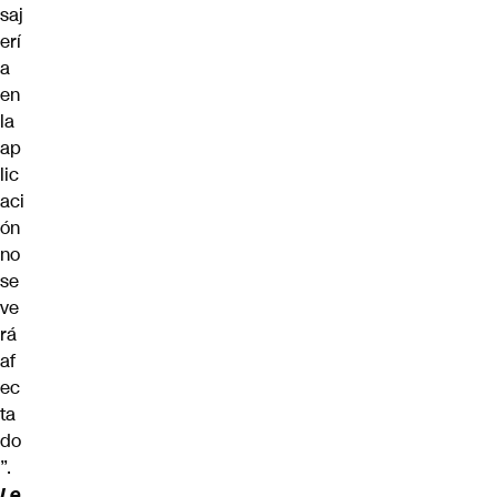
saj
erí
a
en
la
ap
lic
aci
ón
no
se
ve
rá
af
ec
ta
do
”.
Le