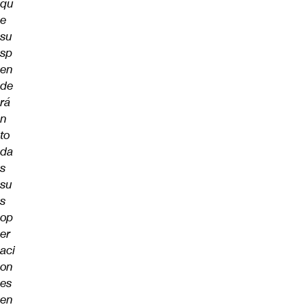
qu
e
su
sp
en
de
rá
n
to
da
s
su
s
op
er
aci
on
es
en