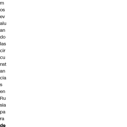
m
os
ev
alu
an
do
las
cir
cu
nst
an
cia
s
en
Ru
sia
pa
ra
de