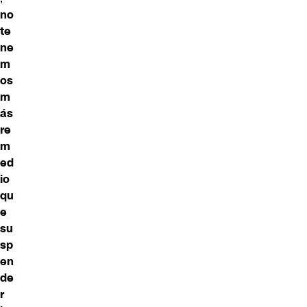
no
te
ne
m
os
m
ás
re
m
ed
io
qu
e
su
sp
en
de
r