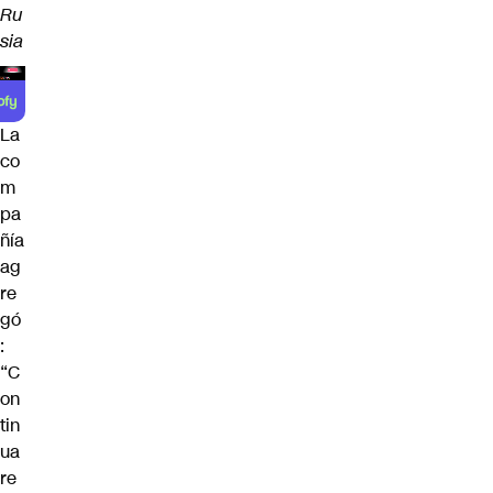
Ru
sia
La
co
m
pa
ñía
ag
re
gó
:
“C
on
tin
ua
re