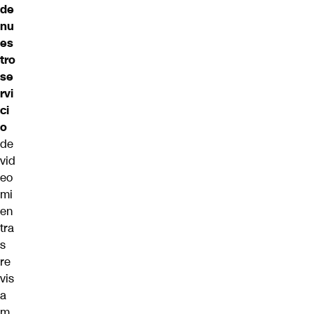
de
nu
es
tro
se
rvi
ci
o
de
vid
eo
mi
en
tra
s
re
vis
a
m