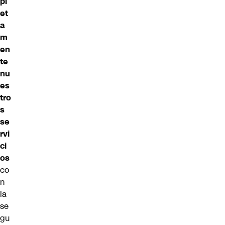
pl
et
a
m
en
te
nu
es
tro
s
se
rvi
ci
os
co
n
la
se
gu