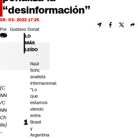
Futuro 360
“desinformación”
Opinión
06- 03- 2022 17:25
Por
Gustavo Donat
LO
MÁS
LEÍDO
Raúl
Sohr,
analista
internacional:
(C
"Lo
NN
que
/C
estamos
viendo
NN
entre
Ch
Brasil
ile)
y
–
Argentina