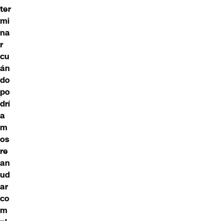
ter
mi
na
r
cu
án
do
po
drí
a
m
os
re
an
ud
ar
co
m