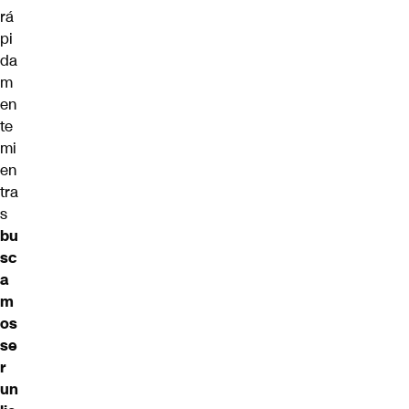
rá
pi
da
m
en
te
mi
en
tra
s
bu
sc
a
m
os
se
r
un