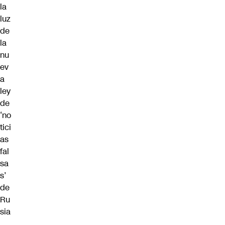
la
luz
de
la
nu
ev
a
ley
de
‘no
tici
as
fal
sa
s’
de
Ru
sia
,