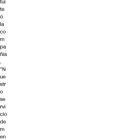
tui
te
ó
la
co
m
pa
ñía
.
“N
ue
str
o
se
rvi
cio
de
m
en