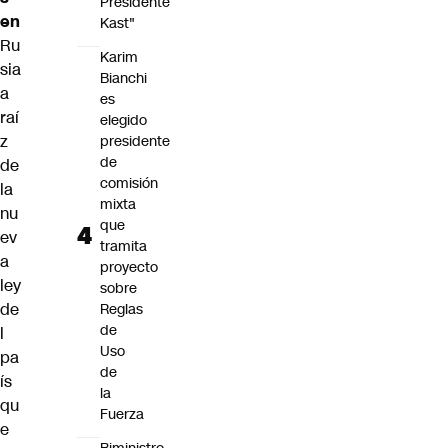
Presidente
en
Kast"
Ru
Karim
sia
Bianchi
a
es
raí
elegido
z
presidente
de
de
comisión
la
mixta
nu
que
ev
tramita
a
proyecto
ley
sobre
de
Reglas
de
l
Uso
pa
de
ís
la
qu
Fuerza
e