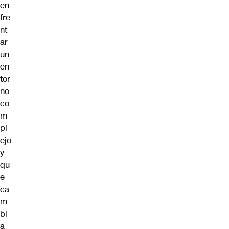
en
fre
nt
ar
un
en
tor
no
co
m
pl
ejo
y
qu
e
ca
m
bi
a