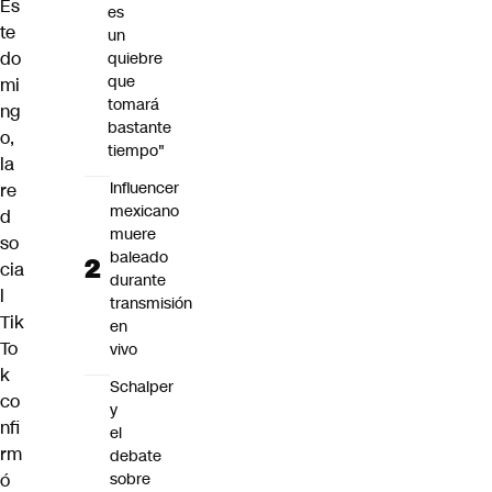
Es
es
te
un
do
quiebre
que
mi
tomará
ng
bastante
o,
tiempo"
la
Influencer
re
mexicano
d
muere
so
baleado
cia
durante
l
transmisión
Tik
en
To
vivo
k
Schalper
co
y
nfi
el
rm
debate
sobre
ó