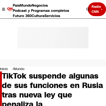
País
Mundo
Negocios
Radio
Podcast y Programas completos
CNN
Futuro 360
Cultura
Servicios
País
Mundo
Negocios
Inicio
Mundo
TikTok suspende algunas
Deportes
Programas completos
de sus funciones en Rusia
Cultura
Servicios
tras nueva ley que
Bits
CNN Data
penaliza la
CNN tiempo