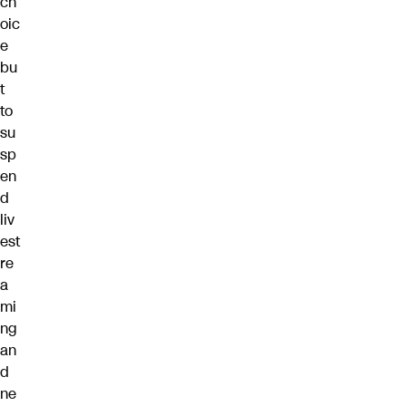
ch
oic
e
bu
t
to
su
sp
en
d
liv
est
re
a
mi
ng
an
d
ne