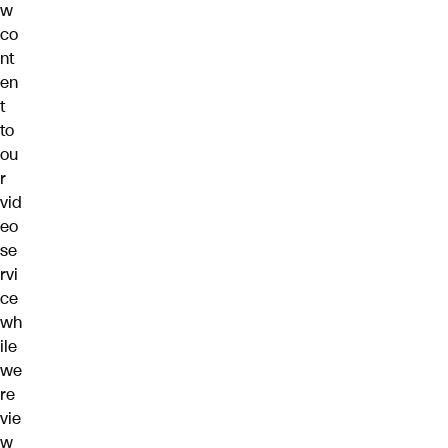
w
co
nt
en
t
to
ou
r
vid
eo
se
rvi
ce
wh
ile
we
re
vie
w