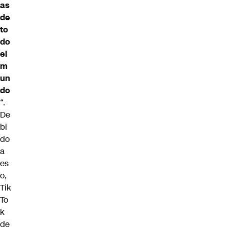
as
de
to
do
el
m
un
do
“.
De
bi
do
a
es
o,
Tik
To
k
de