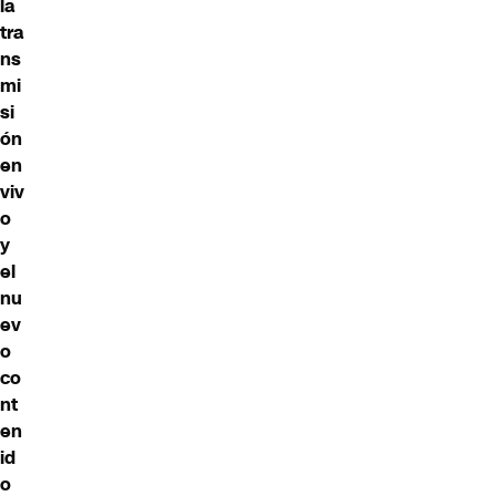
la
tra
ns
mi
si
ón
en
viv
o
y
el
nu
ev
o
co
nt
en
id
o