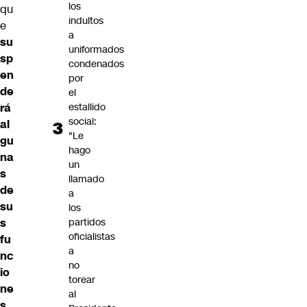
los
qu
indultos
e
a
su
uniformados
sp
condenados
en
por
de
el
estallido
rá
social:
al
"Le
gu
hago
na
un
s
llamado
de
a
su
los
partidos
s
oficialistas
fu
a
nc
no
io
torear
ne
al
s