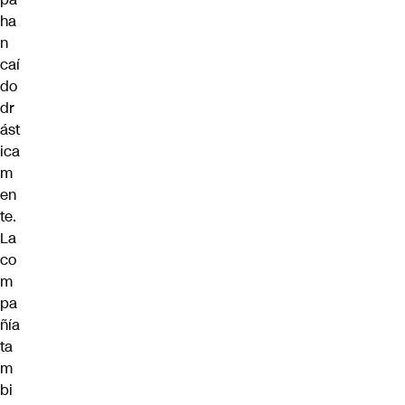
ha
n
caí
do
dr
ást
ica
m
en
te.
La
co
m
pa
ñía
ta
m
bi