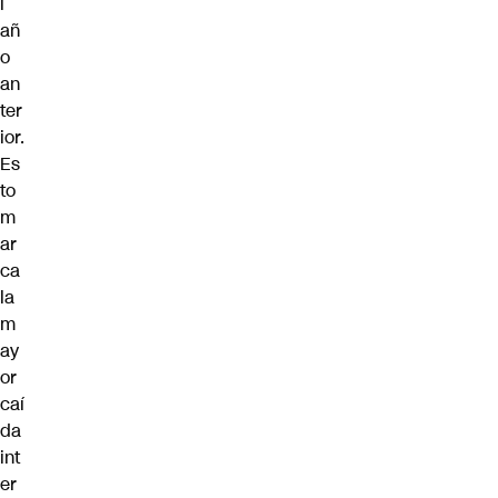
l
añ
o
an
ter
ior.
Es
to
m
ar
ca
la
m
ay
or
caí
da
int
er