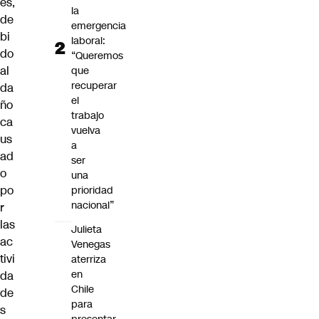
es,
la
de
emergencia
bi
laboral:
do
“Queremos
al
que
recuperar
da
el
ño
trabajo
ca
vuelva
us
a
ad
ser
o
una
po
prioridad
nacional”
r
las
Julieta
ac
Venegas
tivi
aterriza
en
da
Chile
de
para
s