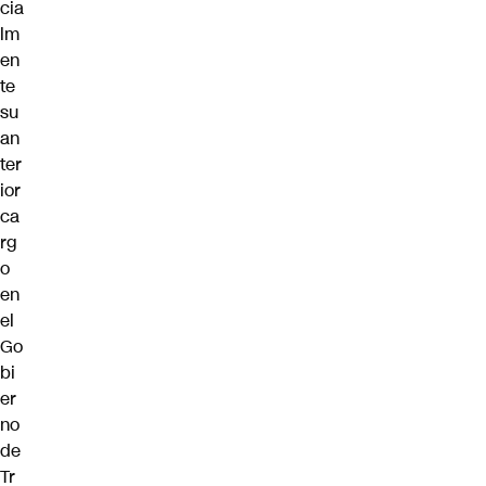
cia
lm
en
te
su
an
ter
ior
ca
rg
o
en
el
Go
bi
er
no
de
Tr