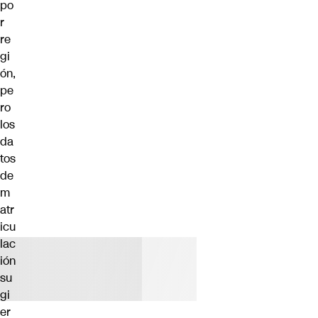
po
r
re
gi
ón,
pe
ro
los
da
tos
de
m
atr
icu
lac
ión
su
gi
er