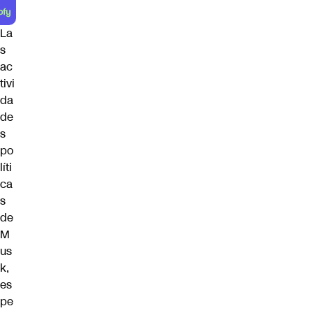
La
s
ac
tivi
da
de
s
po
líti
ca
s
de
M
us
k,
es
pe