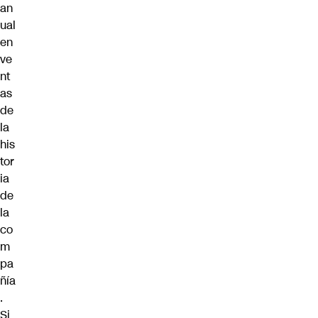
an
ual
en
ve
nt
as
de
la
his
tor
ia
de
la
co
m
pa
ñía
.
Si