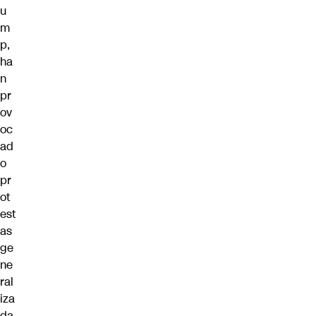
u
m
p,
ha
n
pr
ov
oc
ad
o
pr
ot
est
as
ge
ne
ral
iza
da