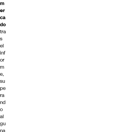
m
er
ca
do
tra
s
el
inf
or
m
e,
su
pe
ra
nd
o
al
gu
na