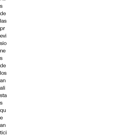
s
de
las
pr
evi
sio
ne
s
de
los
an
ali
sta
s
qu
e
an
tici