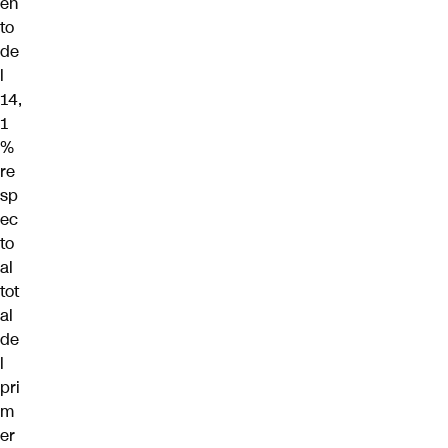
en
to
de
l
14,
1
%
re
sp
ec
to
al
tot
al
de
l
pri
m
er