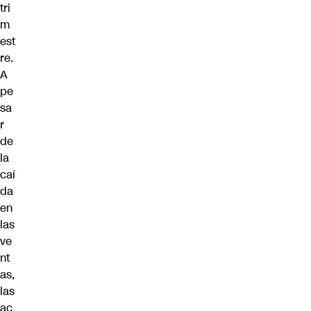
tri
m
est
re.
A
pe
sa
r
de
la
caí
da
en
las
ve
nt
as,
las
ac