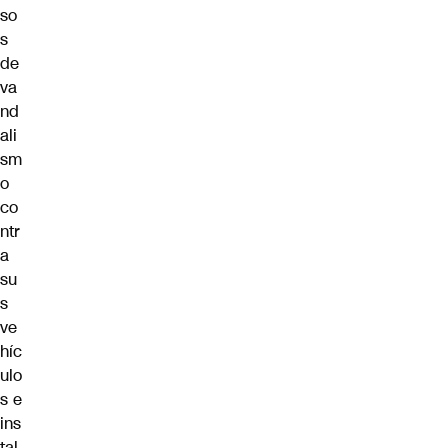
so
s
de
va
nd
ali
sm
o
co
ntr
a
su
s
ve
híc
ulo
s e
ins
tal