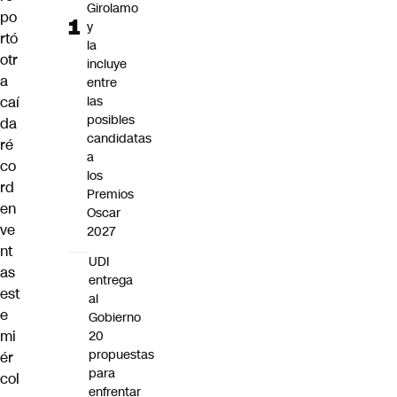
Girolamo
po
y
rtó
la
otr
incluye
a
entre
caí
las
posibles
da
candidatas
ré
a
co
los
rd
Premios
en
Oscar
ve
2027
nt
UDI
as
entrega
est
al
e
Gobierno
mi
20
propuestas
ér
para
col
enfrentar