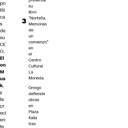
presentar
po
su
líti
libro
ca
“Norteña.
s
Memorias
de
de
un
su
comienzo”
CE
en
O,
el
El
Centro
on
Cultural
M
La
Moneda
us
k
,
Orrego
y
defiende
la
obras
cr
en
Plaza
eci
Italia
en
tras
te