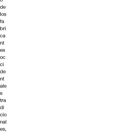
de
los
fa
bri
ca
nt
es
oc
ci
de
nt
ale
s
tra
di
cio
nal
es,