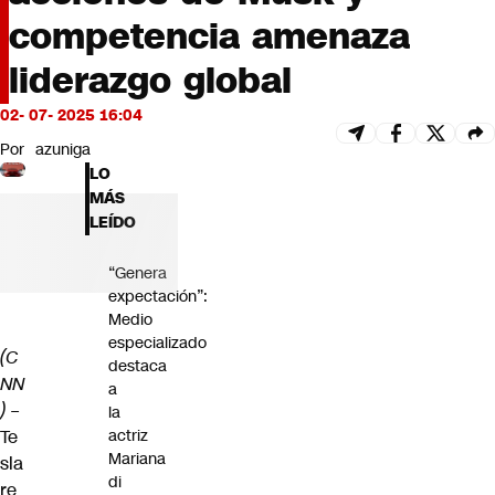
Futuro 360
competencia amenaza
Opinión
liderazgo global
02- 07- 2025 16:04
Por
azuniga
LO
MÁS
LEÍDO
“Genera
expectación”:
Medio
especializado
(C
destaca
NN
a
) –
la
Te
actriz
Mariana
sla
di
re