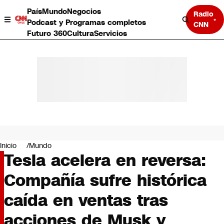
País
Mundo
Negocios
Radio
Podcast y Programas completos
CNN
Futuro 360
Cultura
Servicios
País
Mundo
Negocios
Inicio
Mundo
Tesla acelera en reversa:
Deportes
Programas completos
Compañía sufre histórica
Cultura
Servicios
caída en ventas tras
Bits
CNN Data
acciones de Musk y
CNN tiempo