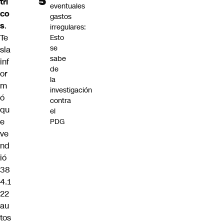
tri
eventuales
co
gastos
s
.
irregulares:
Te
Esto
se
sla
sabe
inf
de
or
la
m
investigación
ó
contra
qu
el
e
PDG
ve
nd
ió
38
4.1
22
au
tos