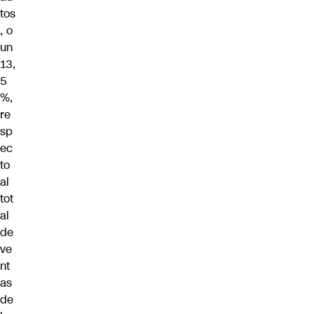
tos
, o
un
13,
5
%,
re
sp
ec
to
al
tot
al
de
ve
nt
as
de