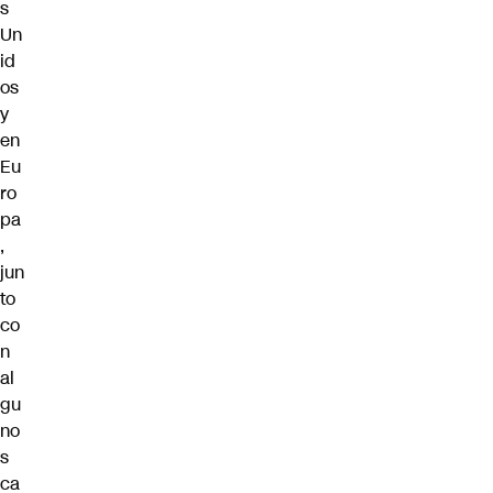
s
Un
id
os
y
en
Eu
ro
pa
,
jun
to
co
n
al
gu
no
s
ca