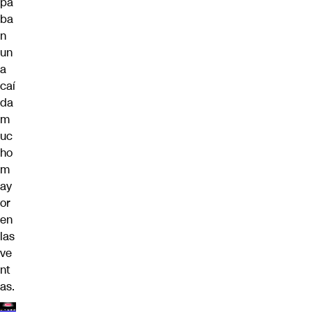
pa
ba
n
un
a
caí
da
m
uc
ho
m
ay
or
en
las
ve
nt
as.