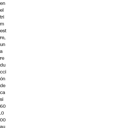
en
el
tri
m
est
re,
un
a
re
du
cci
ón
de
ca
si
60
.0
00
au