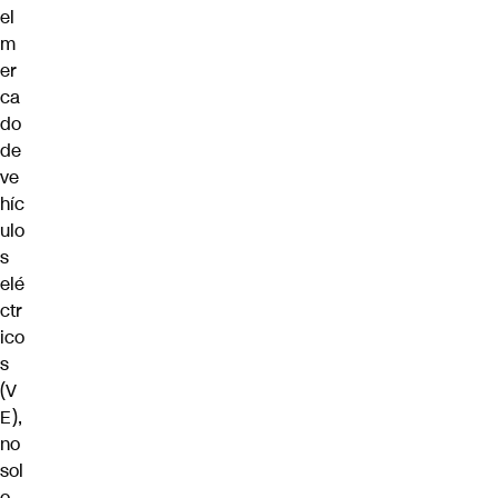
el
m
er
ca
do
de
ve
híc
ulo
s
elé
ctr
ico
s
(V
E),
no
sol
o