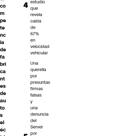
estudio
co
que
m
revela
pe
caída
te
de
67%
nc
en
ia
velocidad
de
vehicular
fa
Una
bri
querella
ca
por
nt
presuntas
es
firmas
de
falsas
au
y
to
una
denuncia
s
del
el
Servel
éc
por