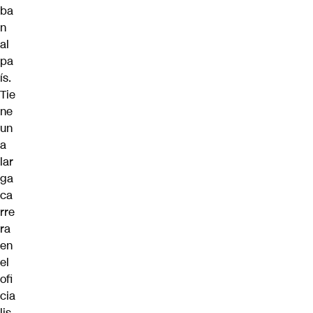
ba
n
al
pa
ís.
Tie
ne
un
a
lar
ga
ca
rre
ra
en
el
ofi
cia
lis