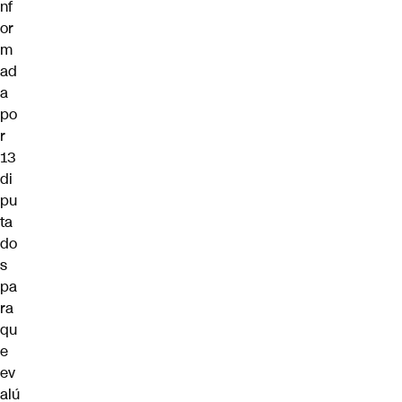
nf
or
m
ad
a
po
r
13
di
pu
ta
do
s
pa
ra
qu
e
ev
alú