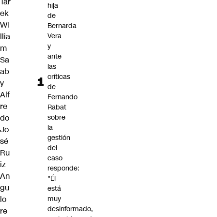
Tar
hija
ek
de
Wi
Bernarda
llia
Vera
y
m
ante
Sa
las
ab
críticas
y
de
Alf
Fernando
re
Rabat
do
sobre
la
Jo
gestión
sé
del
Ru
caso
iz
responde:
An
"Él
gu
está
lo
muy
desinformado,
re