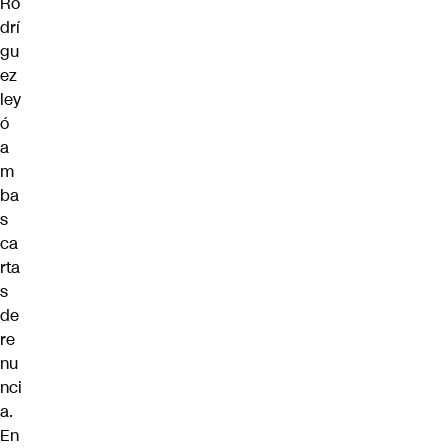
Ro
drí
gu
ez
ley
ó
a
m
ba
s
ca
rta
s
de
re
nu
nci
a.
En