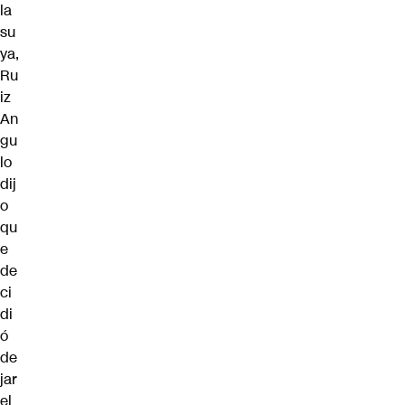
la
su
ya,
Ru
iz
An
gu
lo
dij
o
qu
e
de
ci
di
ó
de
jar
el