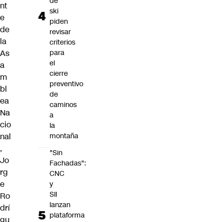
de
nt
ski
e
piden
de
revisar
la
criterios
As
para
el
a
cierre
m
preventivo
bl
de
ea
caminos
Na
a
cio
la
nal
montaña
,
"Sin
Jo
Fachadas":
rg
CNC
e
y
SII
Ro
lanzan
drí
plataforma
gu