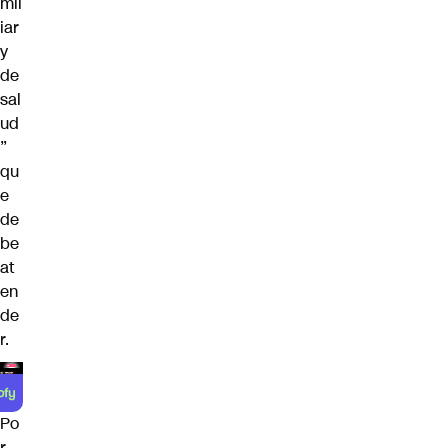
mil
iar
y
de
sal
ud
”
qu
e
de
be
at
en
de
r.
Po
r