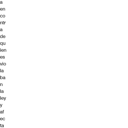
a
en
co
ntr
a
de
qu
ien
es
vio
la
ba
n
la
ley
y
af
ec
ta