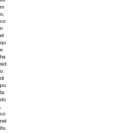
m
o,
co
n
el
qu
e
ha
sid
o
di
pu
ta
do
,
co
nst
itu