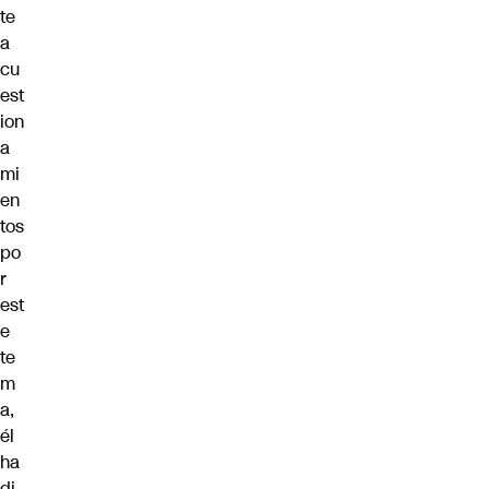
te
a
cu
est
ion
a
mi
en
tos
po
r
est
e
te
m
a,
él
ha
di