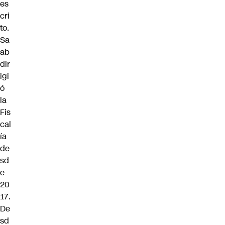
es
cri
to.
Sa
ab
dir
igi
ó
la
Fis
cal
ía
de
sd
e
20
17.
De
sd