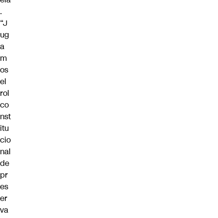
.
“J
ug
a
m
os
el
rol
co
nst
itu
cio
nal
de
pr
es
er
va