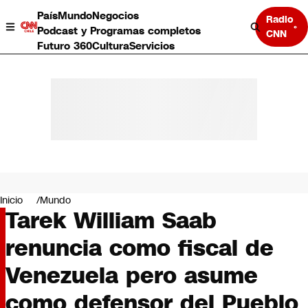
País
Mundo
Negocios
Radio
Podcast y Programas completos
CNN
Futuro 360
Cultura
Servicios
País
Mundo
Negocios
Inicio
Mundo
Tarek William Saab
Deportes
Programas completos
renuncia como fiscal de
Cultura
Servicios
Venezuela pero asume
Bits
CNN Data
como defensor del Pueblo
CNN tiempo