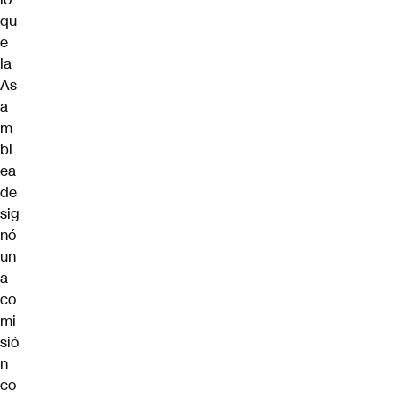
qu
e
la
As
a
m
bl
ea
de
sig
nó
un
a
co
mi
sió
n
co