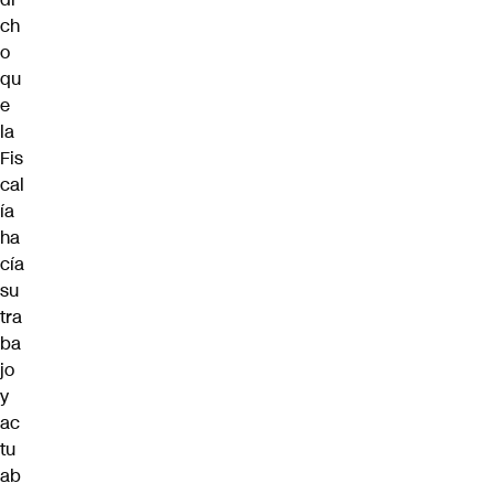
ch
o
qu
e
la
Fis
cal
ía
ha
cía
su
tra
ba
jo
y
ac
tu
ab