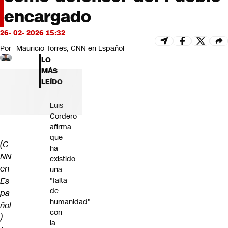
Futuro 360
encargado
Opinión
26- 02- 2026 15:32
Por
Mauricio Torres, CNN en Español
LO
MÁS
LEÍDO
Luis
Cordero
afirma
que
(C
ha
NN
existido
en
una
Es
"falta
de
pa
humanidad"
ñol
con
) –
la