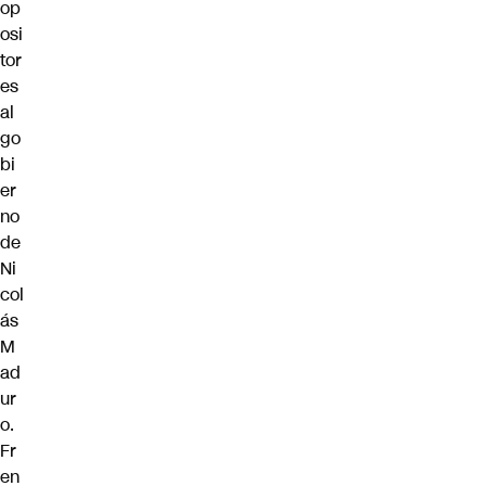
op
osi
tor
es
al
go
bi
er
no
de
Ni
col
ás
M
ad
ur
o.
Fr
en