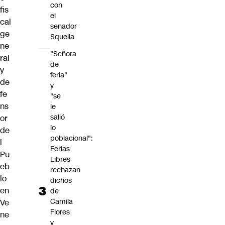
con
fis
el
cal
senador
ge
Squella
ne
"Señora
ral
de
y
feria"
de
y
fe
"se
ns
le
salió
or
lo
de
poblacional":
l
Ferias
Pu
Libres
eb
rechazan
lo
dichos
en
de
Camila
Ve
Flores
ne
y