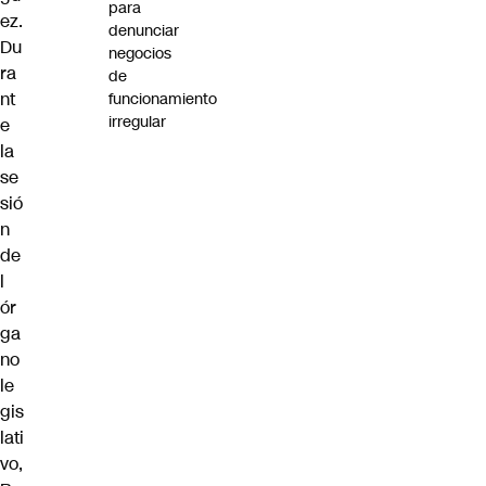
para
ez.
denunciar
Du
negocios
ra
de
nt
funcionamiento
irregular
e
la
se
sió
n
de
l
ór
ga
no
le
gis
lati
vo,