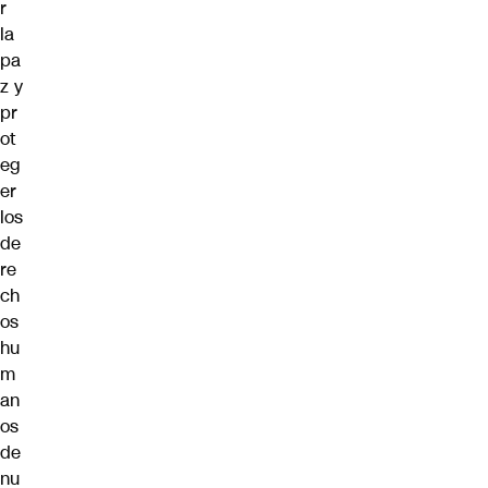
r
la
pa
z y
pr
ot
eg
er
los
de
re
ch
os
hu
m
an
os
de
nu