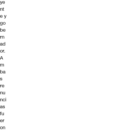
ye
nt
e y
go
be
rn
ad
or.
A
m
ba
s
re
nu
nci
as
fu
er
on