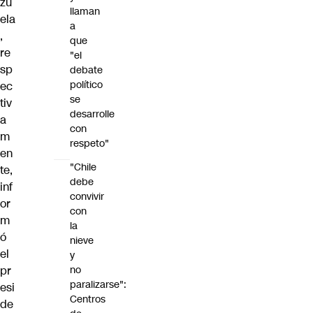
zu
llaman
ela
a
,
que
re
"el
sp
debate
político
ec
se
tiv
desarrolle
a
con
m
respeto"
en
"Chile
te,
debe
inf
convivir
or
con
m
la
ó
nieve
el
y
pr
no
paralizarse":
esi
Centros
de