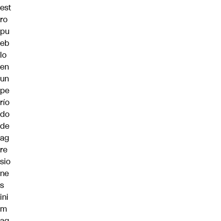
est
ro
pu
eb
lo
en
un
pe
río
do
de
ag
re
sio
ne
s
ini
m
ag