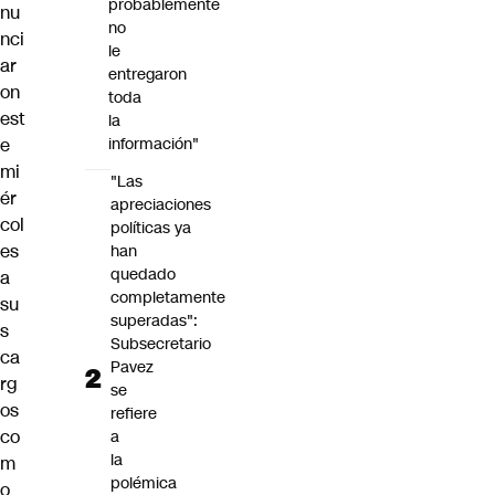
probablemente
nu
no
nci
le
ar
entregaron
on
toda
est
la
e
información"
mi
"Las
ér
apreciaciones
col
políticas ya
es
han
quedado
a
completamente
su
superadas":
s
Subsecretario
ca
Pavez
rg
se
os
refiere
co
a
la
m
polémica
o