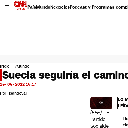
País
Mundo
Negocios
Podcast y Programas comp
País
Mundo
Inicio
Mundo
Negocios
Suecia seguiría el camin
Deportes
Programas completos
15- 05- 2022 16:17
Cultura
Por
lsandoval
Servicios
LO 
Bits
LEÍD
CNN Data
(EFE) –
El
CNN tiempo
Partido
Ll
Futuro 360
ni
Socialde
Opinión