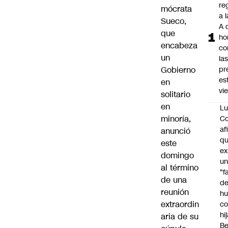
re
mócrata
a 
Sueco,
A 
que
ho
encabeza
co
un
la
Gobierno
pr
es
en
vi
solitario
en
Lu
minoría,
Co
af
anunció
qu
este
ex
domingo
u
al término
"f
de una
d
reunión
h
extraordin
co
hi
aria de su
Be