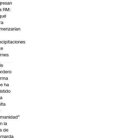
gresan
la RM:
qué
ra
menzarían
s
ecipitaciones
te
ernes
is
rdero
irma
e ha
istido
na
alta
e
umanidad"
n la
ja de
rnarda