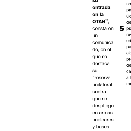
su
n
entrada
pa
en la
Ce
OTAN”
,
de
consta en
pi
re
un
cr
comunica
pa
do, en el
ci
que se
pr
destaca
d
su
c
“reserva
a 
m
unilateral”
contra
que se
despliegu
en armas
nucleares
y bases