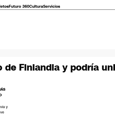
letos
Futuro 360
Cultura
Servicios
o de Finlandia y podría un
MÁS
O
uvia y
eve