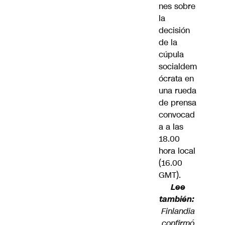
nes sobre
la
decisión
de la
cúpula
socialdem
ócrata en
una rueda
de prensa
convocad
a a las
18.00
hora local
(16.00
GMT).
Lee
también:
Finlandia
confirmó