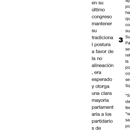
ap
en su
po
último
h
congreso
q
mantener
c
su
su
Su
tradiciona
P
l postura
se
a favor de
re
la no
la
alineación
po
, era
co
esperado
se
Sq
y otorga
una clara
"S
mayoría
d
parlament
fe
aria a los
"s
sa
partidario
po
s de