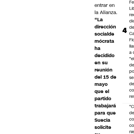
Fe
entrar en
Li
la Alianza.
re
“La
di
dirección
d
socialde
Ca
Fl
mócrata
ll
ha
a 
decidido
"e
en su
d
reunión
po
del 15 de
se
mayo
de
c
que el
re
partido
trabajará
"C
para que
d
co
Suecia
co
solicite
ni