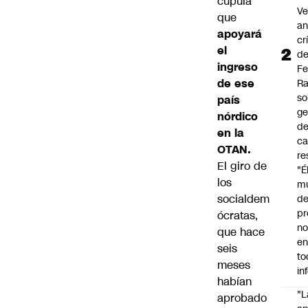
cúpula
Ve
que
an
apoyará
cr
el
d
ingreso
Fe
de ese
R
so
país
ge
nórdico
de
en la
ca
OTAN.
re
El giro de
"É
los
m
socialdem
de
pr
ócratas,
no
que hace
en
seis
to
meses
in
habían
"L
aprobado