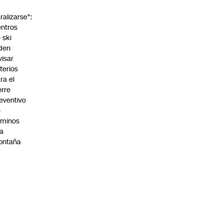
o
ralizarse":
ntros
 ski
den
visar
iterios
ra el
erre
eventivo
e
aminos
la
ontaña