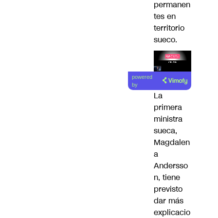
permanen
tes en
territorio
sueco.
Lea el
powered
artículo
by
La
primera
ministra
sueca,
Magdalen
a
Andersso
n, tiene
previsto
dar más
explicacio