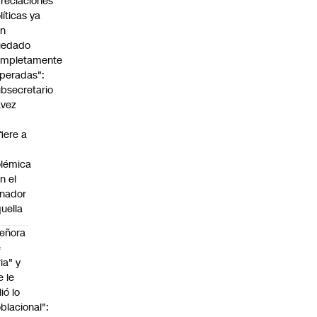
reciaciones
líticas ya
an
uedado
ompletamente
peradas":
bsecretario
avez
fiere a
lémica
n el
nador
uella
eñora
e
ria" y
e le
lió lo
blacional":