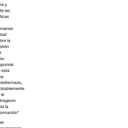
ra y
te las
íticas
e
rnando
abat
bre la
stión
l
so
sponde:
l está
uy
sinformado,
obablemente
 le
tregaron
da la
formación"
as