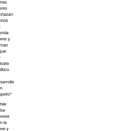
rias
bres
chazan
chos
e
mila
ores y
aman
que
l
ebate
lítico
sarrolle
on
speto"
hile
ebe
nvivir
n la
eve y