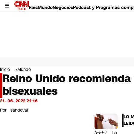
País
Mundo
Negocios
Podcast y Programas comp
País
Mundo
Inicio
Mundo
Negocios
Reino Unido recomienda 
Deportes
bisexuales
Programas completos
Cultura
Servicios
21- 06- 2022 21:16
Bits
Por
lsandoval
CNN Data
LO 
CNN tiempo
LEÍD
Futuro 360
(EFE) –
La
Opinión