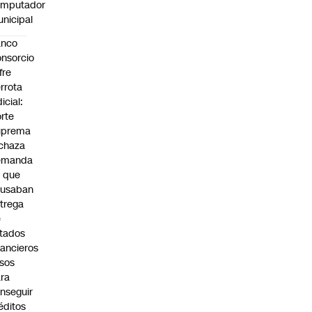
omputador
nicipal
anco
nsorcio
fre
rrota
dicial:
rte
uprema
chaza
emanda
 que
cusaban
trega
e
tados
nancieros
lsos
ra
nseguir
éditos