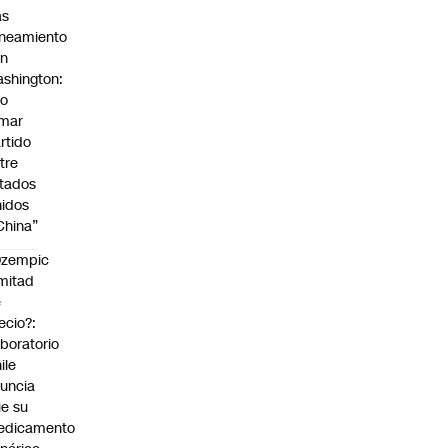
as
ineamiento
on
shington:
No
omar
rtido
tre
tados
idos
China”
Ozempic
mitad
e
ecio?:
boratorio
ile
uncia
e su
edicamento