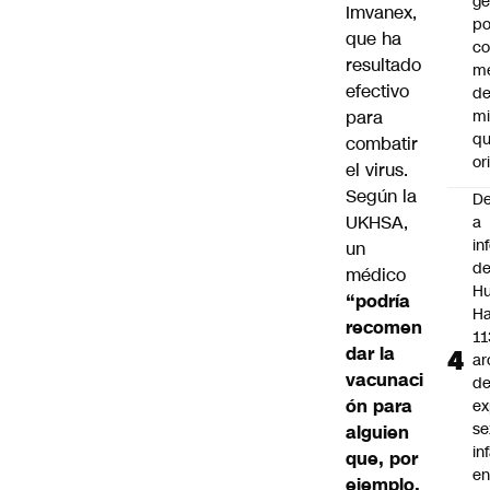
ge
Imvanex,
po
que ha
co
resultado
m
efectivo
de
para
mi
qu
combatir
or
el virus.
Según la
De
UKHSA,
a
in
un
d
médico
Hu
“podría
Ha
recomen
11
dar la
ar
vacunaci
d
ón para
ex
se
alguien
in
que, por
e
ejemplo,