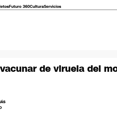
letos
Futuro 360
Cultura
Servicios
vacunar de viruela del m
MÁS
O