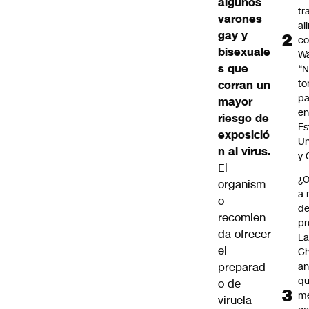
algunos
tr
varones
al
gay y
c
bisexuale
Wa
s que
“
t
corran un
pa
mayor
en
riesgo de
Es
exposició
Un
n al virus.
y 
El
¿
organism
a 
o
d
recomien
pr
da ofrecer
La
el
Ch
preparad
an
qu
o de
m
viruela