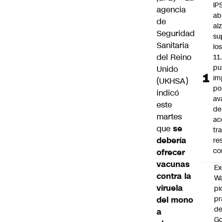
IP
agencia
ab
de
al
Seguridad
su
Sanitaria
lo
del Reino
11
pu
Unido
im
(UKHSA)
po
indicó
av
este
de
martes
ac
que
se
tr
debería
re
co
ofrecer
vacunas
Ex
contra la
Wa
viruela
pi
p
del mono
de
a
Go