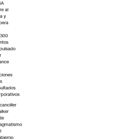
SA
re al
za y
pera
s
.300
ntos
pulsado
r
ance
ciones
as
sultados
rporativos
canciller
lker
de
ragmatismo
l
bierno