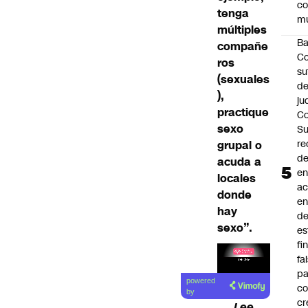
c
tenga
mu
múltiples
B
compañe
Co
ros
su
(sexuales
de
),
ju
practique
Co
sexo
S
re
grupal o
d
acuda a
en
locales
a
donde
en
hay
d
sexo”.
es
fi
fa
pa
Lea el
powered
co
artículo
by
cr
Lee