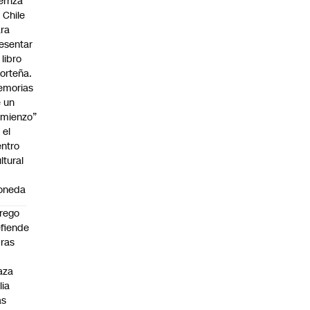
erriza
 Chile
ra
esentar
 libro
orteña.
emorias
 un
mienzo”
 el
ntro
ltural
a
oneda
rego
fiende
ras
n
aza
lia
as