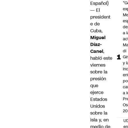
Español)
“G
ex
— El
Me
president
es
e de
de
Cuba,
a l
Miguel
ac
Díaz-
Ma
Canel
,
di
Gi
habló este
y l
viernes
in
sobre la
en
presión
po
que
ca
ejerce
a 
Estados
Pr
Os
Unidos
20
sobre la
isla y, en
UD
medio de
en