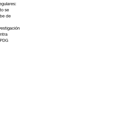
regulares:
to se
be de
vestigación
ntra
 PDG