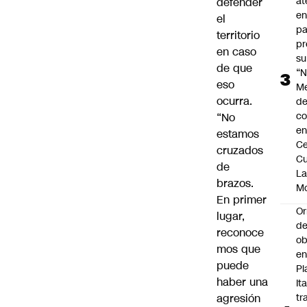
at
defender
en
el
pa
territorio
pr
en caso
su
de que
“N
eso
M
ocurra.
de
co
“No
en
estamos
Ce
cruzados
Cu
de
L
brazos.
M
En primer
Or
lugar,
de
reconoce
ob
mos que
e
puede
Pl
haber una
Ita
agresión
tr