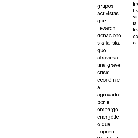
ir
grupos
Es
activistas
sa
que
la
llevaron
in
donacione
co
s a la isla,
el
que
atraviesa
una grave
crisis
económic
a
agravada
por el
embargo
energétic
o que
impuso