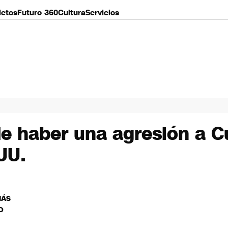
letos
Futuro 360
Cultura
Servicios
haber una agresión a Cu
UU.
MÁS
O