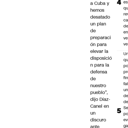
es
a Cuba y
q
hemos
re
desatado
ca
un plan
d
de
e
preparaci
ve
ón para
ve
elevar la
U
disposició
qu
n para la
po
defensa
pr
fi
de
fa
nuestro
u
pueblo”,
de
dijo Díaz-
de
Canel en
Se
un
po
discuro
ev
ga
ante