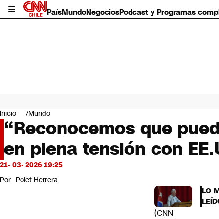
País
Mundo
Negocios
Podcast y Programas comp
País
Mundo
Inicio
Mundo
Negocios
“Reconocemos que puede 
Deportes
en plena tensión con EE.
Programas completos
Cultura
Servicios
21- 03- 2026 19:25
Bits
Por
Polet Herrera
CNN Data
LO 
CNN tiempo
LEÍD
Futuro 360
(CNN
Opinión