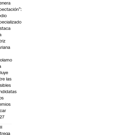
enera
pectación”:
dio
pecializado
staca
a
triz
riana
rolamo
a
cluye
tre las
sibles
ndidatas
los
emios
car
27
I
trega