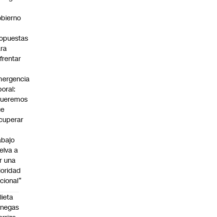
bierno
0
opuestas
ra
frentar
ergencia
boral:
Queremos
ue
cuperar
abajo
elva a
r una
ioridad
cional”
lieta
enegas