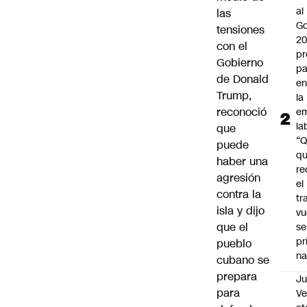
al
las
Go
tensiones
2
con el
pr
Gobierno
pa
de Donald
en
Trump,
la
reconoció
em
la
que
“
puede
q
haber una
re
agresión
el
contra la
tr
isla y dijo
vu
que el
se
pr
pueblo
na
cubano se
prepara
Ju
para
V