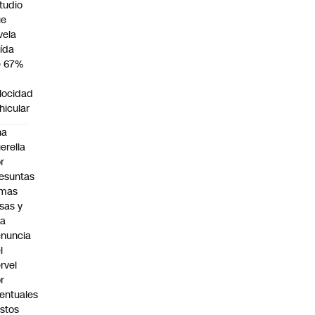
tudio
ue
vela
ída
e 67%
n
locidad
hicular
na
erella
r
esuntas
rmas
lsas y
na
nuncia
l
rvel
r
entuales
stos