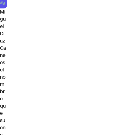
Mi
gu
el
Dí
az
Ca
nel
es
el
no
m
br
e
qu
e
su
en
a