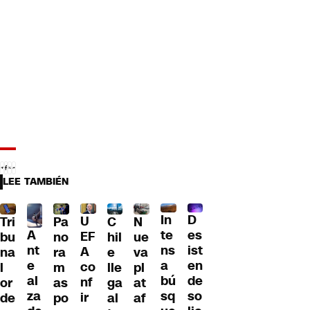
LEE TAMBIÉN
D
In
U
Tri
Pa
C
N
A
es
te
EF
bu
no
hil
ue
nt
ist
ns
A
na
ra
e
va
e
en
a
co
l
m
lle
pl
al
de
bú
nf
or
as
ga
at
za
so
sq
ir
de
po
al
af