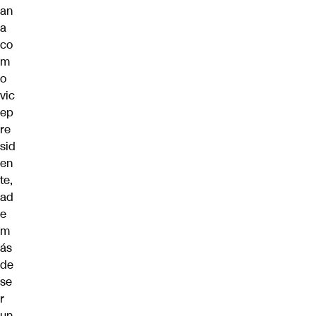
an
a
co
m
o
vic
ep
re
sid
en
te,
ad
e
m
ás
de
se
r
un