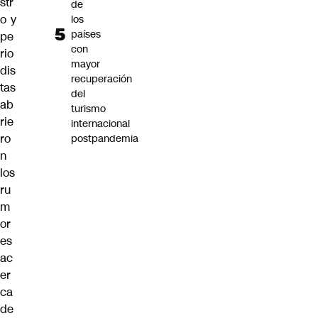
str
de
o y
los
países
pe
con
rio
mayor
dis
recuperación
tas
del
ab
turismo
rie
internacional
ro
postpandemia
n
los
ru
m
or
es
ac
er
ca
de