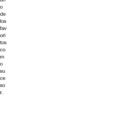
o
de
los
fav
ori
tos
co
m
o
su
ce
so
r.