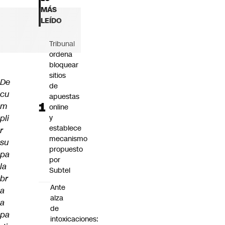
Futuro 360
MÁS
Opinión
LEÍDO
Tribunal
ordena
bloquear
sitios
De
de
cu
apuestas
m
online
pli
y
establece
r
mecanismo
su
propuesto
pa
por
la
Subtel
br
Ante
a
alza
a
de
pa
intoxicaciones: