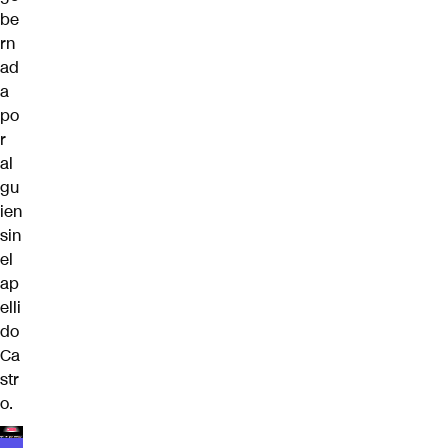
be
rn
ad
a
po
r
al
gu
ien
sin
el
ap
elli
do
Ca
str
o.