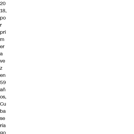
20
18,
po
r
pri
m
er
a
ve
z
en
59
añ
os,
Cu
ba
se
ría
go