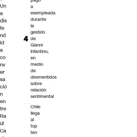
pago
Un
a
a
exempleada
durante
dis
la
te
gestión
nd
de
id
Gianni
a
Infantino,
co
en
nv
medio
de
er
desmentidos
sa
sobre
ció
relación
n
sentimental
en
Chile
tre
llega
Ra
al
úl
top
Ca
ten