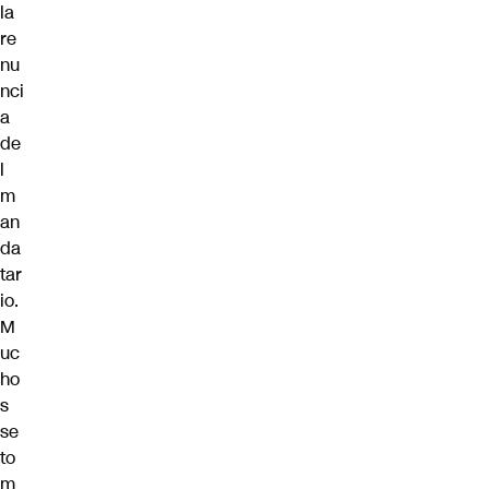
la
re
nu
nci
a
de
l
m
an
da
tar
io.
M
uc
ho
s
se
to
m