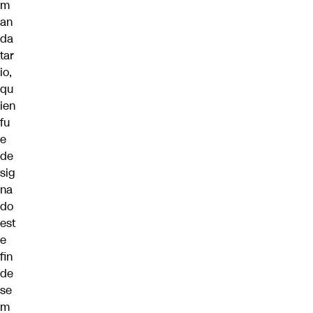
m
an
da
tar
io,
qu
ien
fu
e
de
sig
na
do
est
e
fin
de
se
m