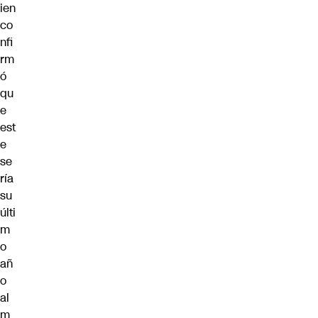
ien
co
nfi
rm
ó
qu
e
est
e
se
ría
su
últi
m
o
añ
o
al
m