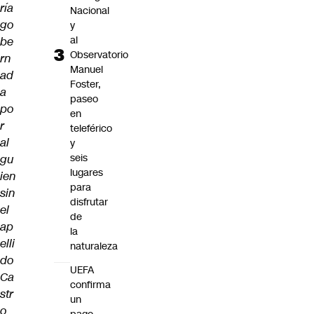
ría
Nacional
go
y
al
be
Observatorio
rn
Manuel
ad
Foster,
a
paseo
po
en
r
teleférico
al
y
seis
gu
lugares
ien
para
sin
disfrutar
el
de
ap
la
elli
naturaleza
do
UEFA
Ca
confirma
str
un
o