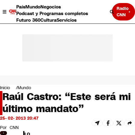
País
Mundo
Negocios
Radio
Podcast y Programas completos
CNN
Futuro 360
Cultura
Servicios
País
Mundo
Negocios
Inicio
Mundo
Raúl Castro: “Este será mi
Deportes
Programas completos
último mandato”
Cultura
Servicios
25- 02- 2013 20:47
Bits
CNN Data
Por
CNN
CNN tiempo
LO