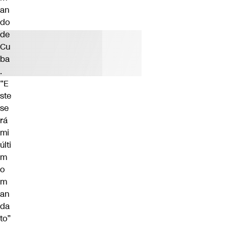
an
do
de
Cu
ba
.
“E
ste
se
rá
mi
últi
m
o
m
an
da
to”