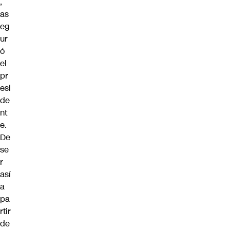
,
as
eg
ur
ó
el
pr
esi
de
nt
e.
De
se
r
así
a
pa
rtir
de