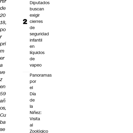
rtir
Diputados
de
buscan
20
exigir
cierres
18,
de
po
seguridad
r
infantil
pri
en
m
líquidos
er
de
a
vapeo
ve
Panoramas
z
por
en
el
59
Día
de
añ
la
os,
Niñez:
Cu
Visita
ba
al
se
Zoológico