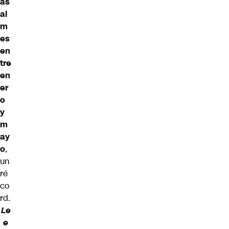
as
al
m
es
en
tre
en
er
o
y
m
ay
o
,
un
ré
co
rd.
Le
e