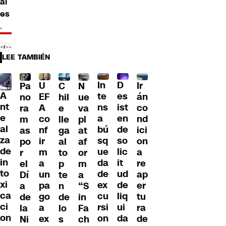
al
es
.
LEE TAMBIÉN
D
In
U
Ir
Pa
C
N
A
es
te
EF
án
no
hil
ue
nt
ist
ns
A
co
ra
e
va
e
en
a
co
nd
m
lle
pl
al
de
bú
nf
ici
as
ga
at
za
so
sq
ir
on
po
al
af
de
lic
ue
m
a
r
to
or
in
it
da
a
re
el
p
m
to
ud
de
un
ap
Dí
te
a
xi
de
ex
pa
er
a
n
“S
ca
liq
cu
go
tu
de
de
in
ci
ui
rsi
a
ra
la
lo
Fa
on
da
on
ex
de
Ni
s
ch