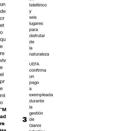
un
teleférico
de
y
seis
cr
lugares
et
para
o
disfrutar
qu
de
e
la
re
naturaleza
viv
UEFA
e
confirma
el
un
pr
pago
e
a
exempleada
mi
durante
o
la
“
M
gestión
ad
de
re
Gianni
He