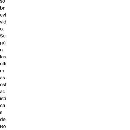
so
br
evi
vid
o.
Se
gú
n
las
últi
m
as
est
ad
ísti
ca
s
de
Ro