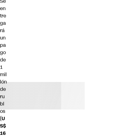
Se
en
tre
ga
rá
un
pa
go
de
1
mil
lón
de
ru
bl
os
(
U
S$
16