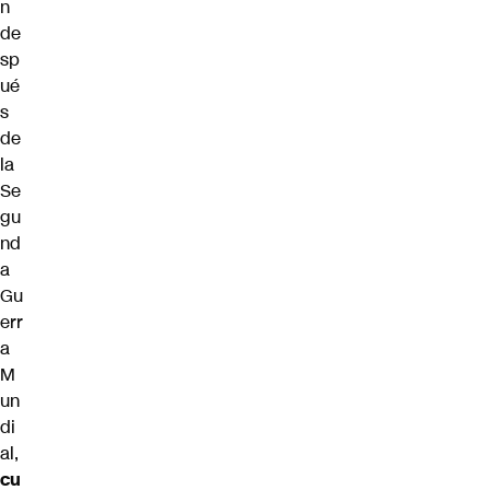
n
de
sp
ué
s
de
la
Se
gu
nd
a
Gu
err
a
M
un
di
al,
cu