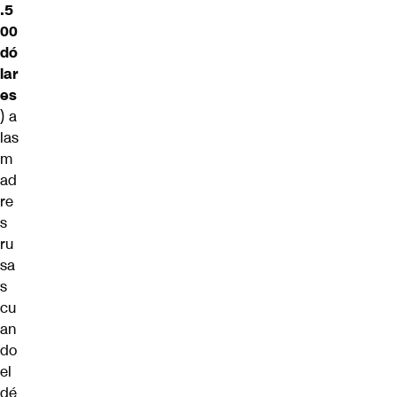
.5
00
dó
lar
es
) a
las
m
ad
re
s
ru
sa
s
cu
an
do
el
dé