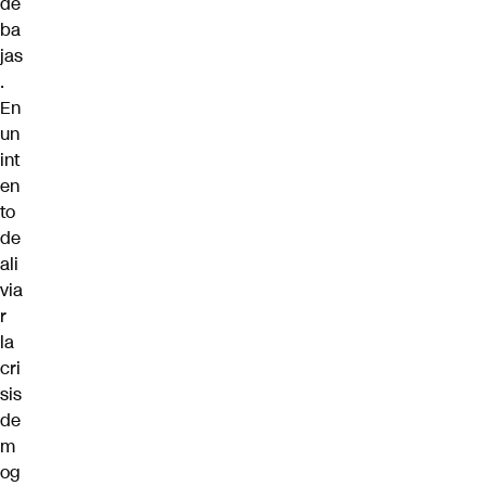
de
ba
jas
.
En
un
int
en
to
de
ali
via
r
la
cri
sis
de
m
og