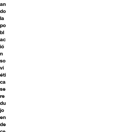
an
do
la
po
bl
ac
ió
n
so
vi
éti
ca
se
re
du
jo
en
de
ce