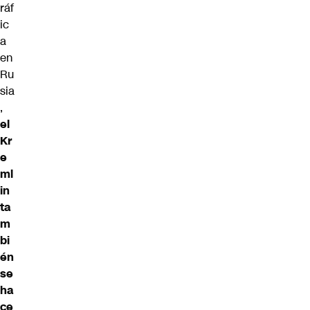
ráf
ic
a
en
Ru
sia
,
el
Kr
e
ml
in
ta
m
bi
én
se
ha
ce