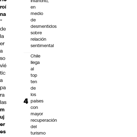
Infantino,
roí
en
medio
na
de
”
desmentidos
de
sobre
la
relación
er
sentimental
a
Chile
so
llega
vié
al
tic
top
a
ten
pa
de
los
ra
países
las
con
m
mayor
uj
recuperación
er
del
es
turismo