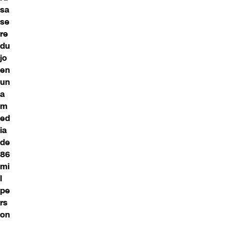
sa
se
re
du
jo
en
un
a
m
ed
ia
de
86
mi
l
pe
rs
on