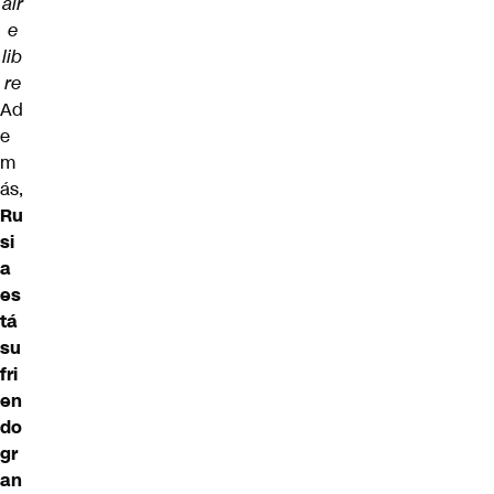
air
e
lib
re
Ad
e
m
ás,
Ru
si
a
es
tá
su
fri
en
do
gr
an