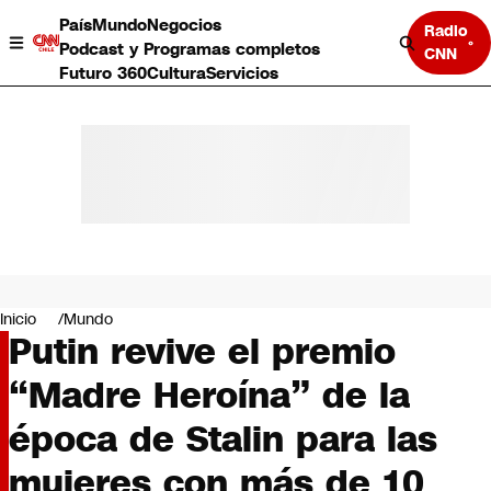
País
Mundo
Negocios
Radio
Podcast y Programas completos
CNN
Futuro 360
Cultura
Servicios
País
Mundo
Negocios
Inicio
Mundo
Putin revive el premio
Deportes
Programas completos
“Madre Heroína” de la
Cultura
Servicios
época de Stalin para las
Bits
CNN Data
mujeres con más de 10
CNN tiempo