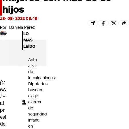
Futuro 360
hijos
Opinión
18- 08- 2022 08:49
Por
Daniela Pérez
LO
MÁS
LEÍDO
Ante
alza
de
intoxicaciones:
(C
Diputados
NN
buscan
exigir
)
–
cierres
El
de
pr
seguridad
esi
infantil
de
en