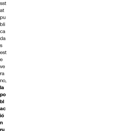
sst
at
pu
bli
ca
da
s
est
e
ve
ra
no,
la
po
bl
ac
ió
n
ru