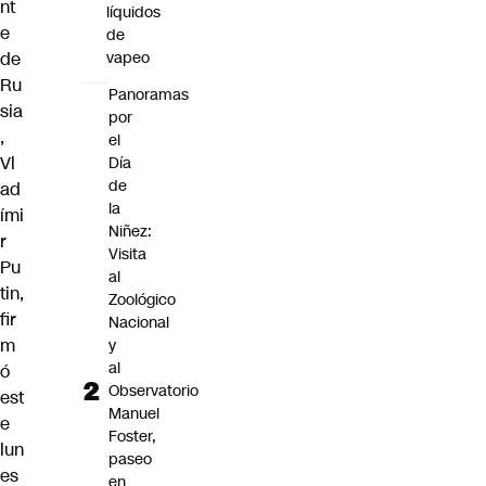
nt
líquidos
e
de
vapeo
de
Ru
Panoramas
sia
por
,
el
Vl
Día
de
ad
la
ími
Niñez:
r
Visita
Pu
al
tin
,
Zoológico
fir
Nacional
m
y
al
ó
Observatorio
est
Manuel
e
Foster,
lun
paseo
es
en