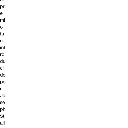
pr
e
mi
o
fu
e
int
ro
du
ci
do
po
r
Jo
se
ph
St
ali