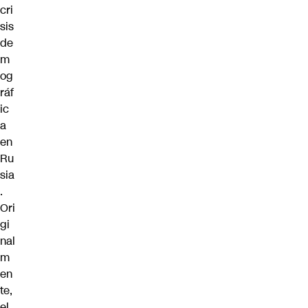
cri
sis
de
m
og
ráf
ic
a
en
Ru
sia
.
Ori
gi
nal
m
en
te,
el