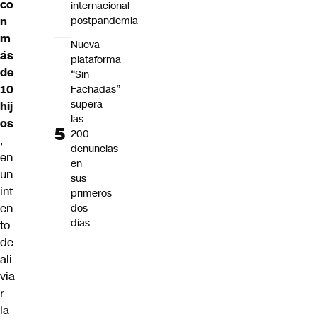
co
internacional
postpandemia
n
m
Nueva
ás
plataforma
de
“Sin
10
Fachadas”
supera
hij
las
os
200
,
denuncias
en
en
un
sus
int
primeros
en
dos
días
to
de
ali
via
r
la