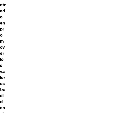
ntr
ad
o
en
pr
o
m
ov
er
lo
s
va
lor
es
tra
di
ci
on