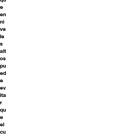
e
en
ni
ve
le
s
alt
os
pu
ed
e
ev
ita
r
qu
e
el
cu