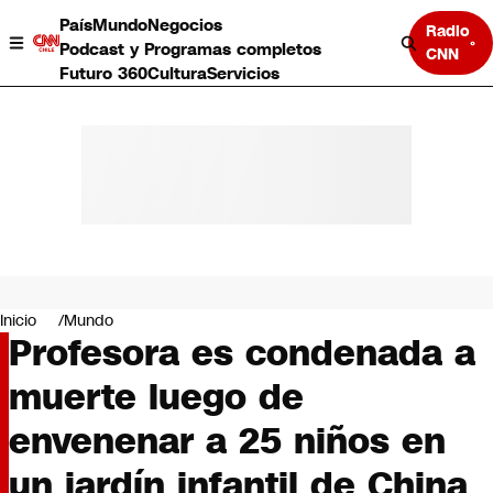
País
Mundo
Negocios
Radio
Podcast y Programas completos
CNN
Futuro 360
Cultura
Servicios
País
Mundo
Negocios
Inicio
Mundo
Profesora es condenada a
Deportes
Programas completos
muerte luego de
Cultura
Servicios
envenenar a 25 niños en
Bits
CNN Data
un jardín infantil de China
CNN tiempo