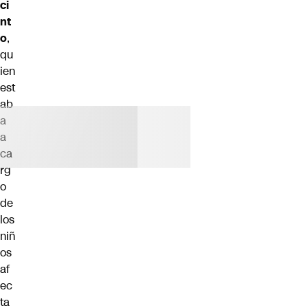
ci
nt
o
,
qu
ien
est
ab
a
a
ca
rg
o
de
los
niñ
os
af
ec
ta