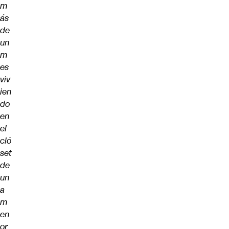
m
ás
de
un
m
es
viv
ien
do
en
el
cló
set
de
un
a
m
en
or