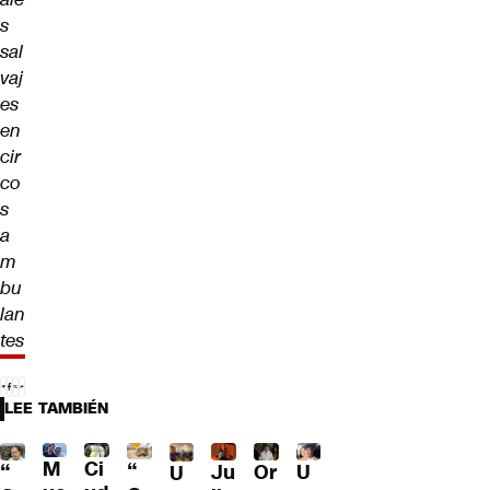
s
sal
vaj
es
en
cir
co
s
a
m
bu
lan
tes
LEE TAMBIÉN
M
Ci
“
Ju
Or
U
“
U