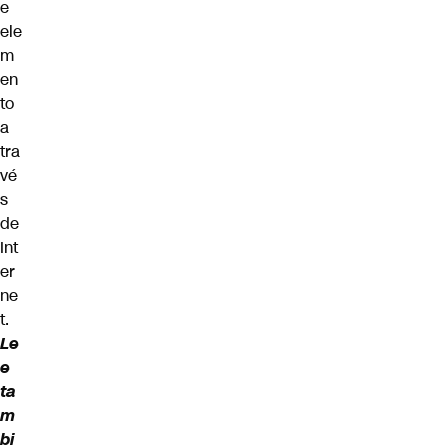
e
ele
m
en
to
a
tra
vé
s
de
Int
er
ne
t.
Le
e
ta
m
bi