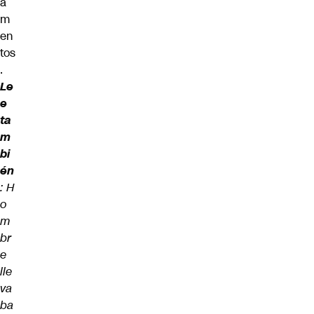
a
m
en
tos
.
Le
e
ta
m
bi
én
:
H
o
m
br
e
lle
va
ba