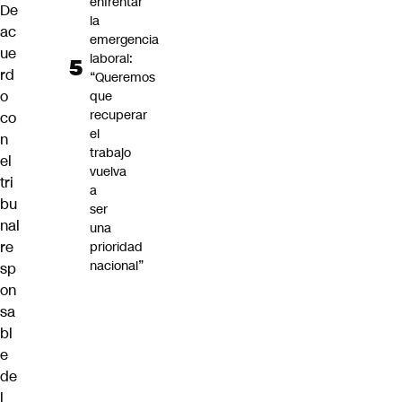
enfrentar
De
la
ac
emergencia
ue
laboral:
rd
“Queremos
o
que
recuperar
co
el
n
trabajo
el
vuelva
tri
a
bu
ser
nal
una
re
prioridad
nacional”
sp
on
sa
bl
e
de
l