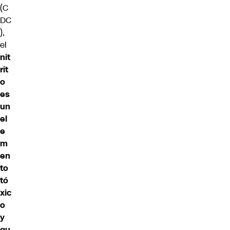
(C
DC
),
el
nit
rit
o
es
un
el
e
m
en
to
tó
xic
o
y
qu