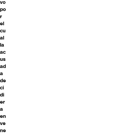
vo
po
r
el
cu
al
la
ac
us
ad
a
de
ci
di
er
a
en
ve
ne