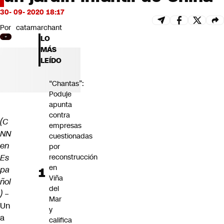
Futuro 360
30- 09- 2020 18:17
Opinión
Por
catamarchant
LO
MÁS
LEÍDO
“Chantas”:
Poduje
apunta
contra
(C
empresas
NN
cuestionadas
en
por
Es
reconstrucción
en
pa
Viña
ñol
del
)
–
Mar
Un
y
a
califica