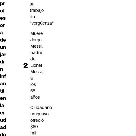
pr
su
of
trabajo
de
es
"vergüenza"
or
a
Muere
de
Jorge
Messi,
un
padre
jar
de
dí
Lionel
n
Messi,
inf
a
an
los
til
68
años
en
la
Ciudadano
ci
uruguayo
ud
ofreció
$60
ad
mil
de