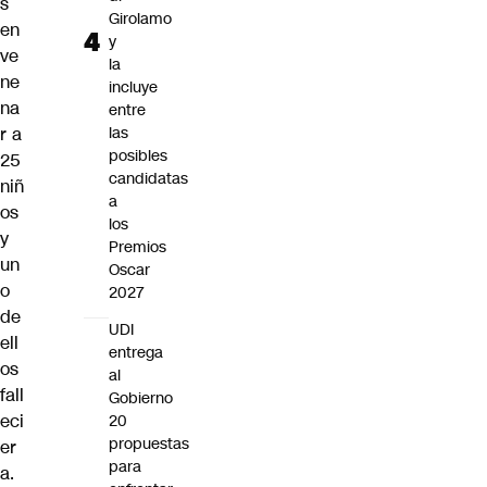
s
Girolamo
en
y
ve
la
ne
incluye
na
entre
r a
las
posibles
25
candidatas
niñ
a
os
los
y
Premios
un
Oscar
o
2027
de
UDI
ell
entrega
os
al
fall
Gobierno
eci
20
propuestas
er
para
a.