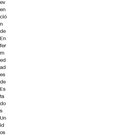
ev
en
ció
n
de
En
fer
m
ed
ad
es
de
Es
ta
do
s
Un
id
os