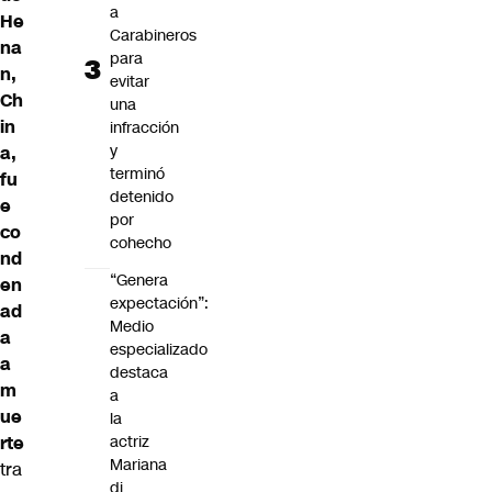
a
He
Carabineros
na
para
n,
evitar
Ch
una
in
infracción
y
a,
terminó
fu
detenido
e
por
co
cohecho
nd
“Genera
en
expectación”:
ad
Medio
a
especializado
a
destaca
m
a
ue
la
rte
actriz
Mariana
tra
di