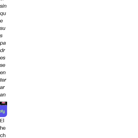
sin
qu
e
su
s
pa
dr
es
se
en
ter
ar
an
El
he
ch