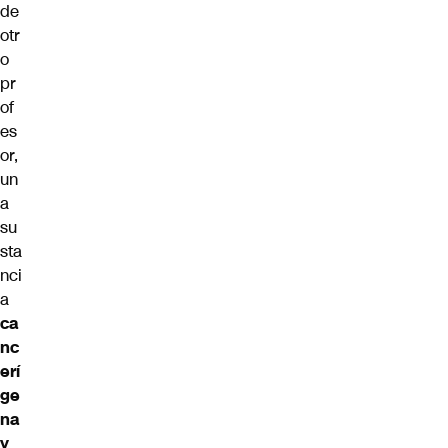
de
otr
o
pr
of
es
or,
un
a
su
sta
nci
a
ca
nc
erí
ge
na
y