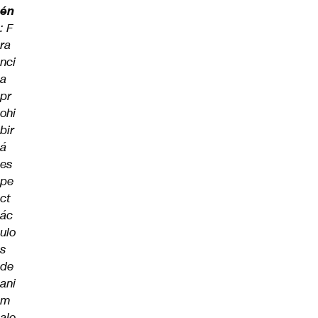
én
:
F
ra
nci
a
pr
ohi
bir
á
es
pe
ct
ác
ulo
s
de
ani
m
ale