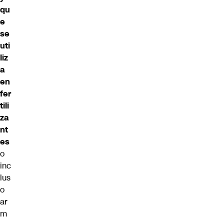
qu
e
se
uti
liz
a
en
fer
tili
za
nt
es
o
inc
lus
o
ar
m