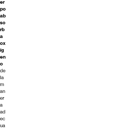
er
po
ab
so
rb
a
ox
íg
en
o
de
la
m
an
er
a
ad
ec
ua