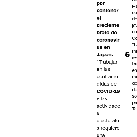
por
Ma
contener
co
el
de
creciente
jó
e
brote de
Co
coronavir
"L
us
en
mi
Japón.
se
“Trabajar
tr
en las
en
contrame
m
d
didas de
de
COVID-19
so
y las
pa
actividade
Ta
s
electorale
s requiere
una