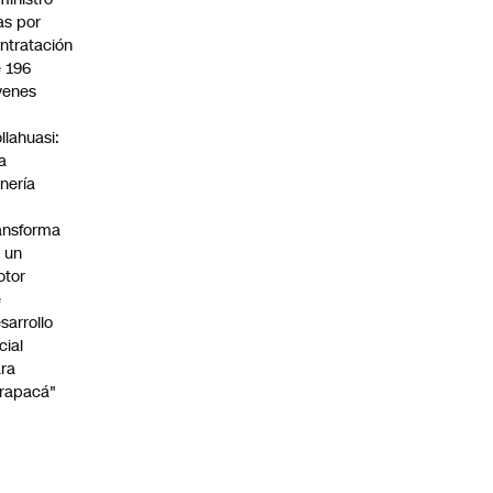
s por
ntratación
 196
venes
n
llahuasi:
a
nería
ansforma
 un
otor
e
sarrollo
cial
ra
rapacá"