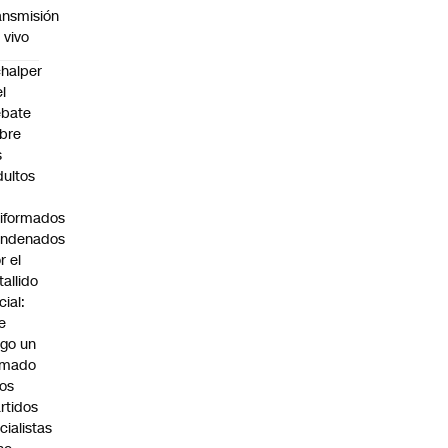
ansmisión
 vivo
halper
el
ebate
bre
s
dultos
iformados
ondenados
r el
tallido
cial:
e
go un
amado
los
rtidos
icialistas