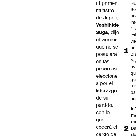
El primer
Ra
So
ministro
an
de Japón,
in
Yoshihide
"L
Suga
, dijo
es
el viernes
vi
que no se
en
postulará
Bra
Ar
en las
es
próximas
qu
eleccione
qu
s por el
to
liderazgo
ba
de su
ti
partido,
In
con lo
m
que
m
cederá el
ba
cargo de
du