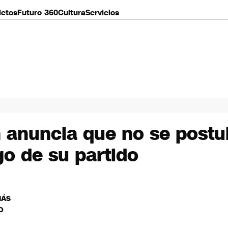
letos
Futuro 360
Cultura
Servicios
 anuncia que no se postu
go de su partido
MÁS
O