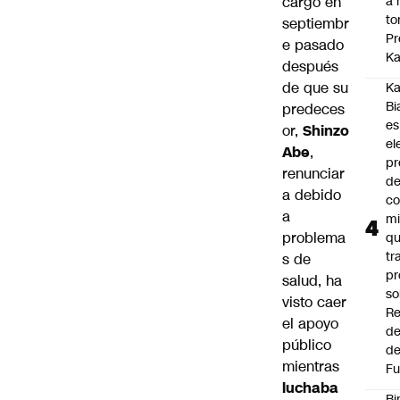
a 
cargo en
to
septiembr
Pr
e pasado
Ka
después
de que su
Ka
Bi
predeces
es
or,
Shinzo
el
Abe
,
pr
renunciar
d
a debido
co
a
mi
problema
q
tr
s de
pr
salud, ha
so
visto caer
Re
el apoyo
de
público
de
mientras
Fu
luchaba
Bi