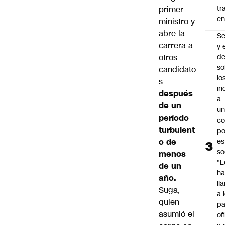
tr
primer
en
ministro y
abre la
Sc
carrera a
y 
d
otros
so
candidato
lo
s
in
después
a
de un
un
período
c
turbulent
po
es
o de
so
menos
"L
de un
ha
año.
ll
Suga,
a 
quien
pa
asumió el
of