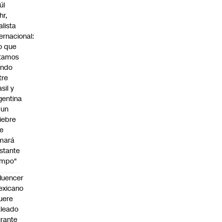
úl
hr,
alista
ternacional:
o que
tamos
endo
tre
sil y
gentina
 un
iebre
e
mará
stante
empo"
fluencer
exicano
uere
leado
rante