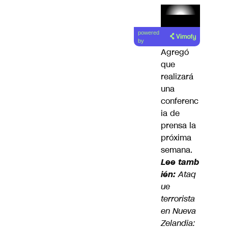
Lea el
powered
artículo
by
Agregó
que
realizará
una
conferenc
ia de
prensa la
próxima
semana.
Lee tamb
ién:
Ataq
ue
terrorista
en Nueva
Zelandia: