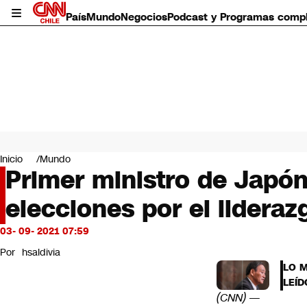
País
Mundo
Negocios
Podcast y Programas comp
País
Mundo
Inicio
Mundo
Negocios
Primer ministro de Japón
Deportes
elecciones por el lideraz
Programas completos
Cultura
Servicios
03- 09- 2021 07:59
Bits
Por
hsaldivia
CNN Data
LO 
CNN tiempo
LEÍD
Futuro 360
(CNN)
—
Opinión