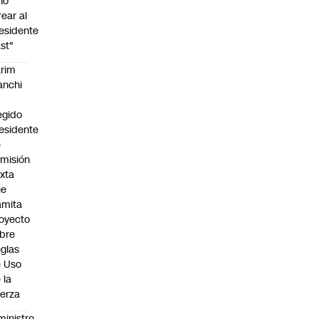
no
rear al
esidente
st"
rim
anchi
egido
esidente
e
misión
xta
ue
amita
oyecto
bre
glas
 Uso
 la
erza
ministro