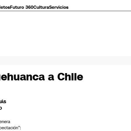
letos
Futuro 360
Cultura
Servicios
uehuanca a Chile
MÁS
O
enera
pectación”: