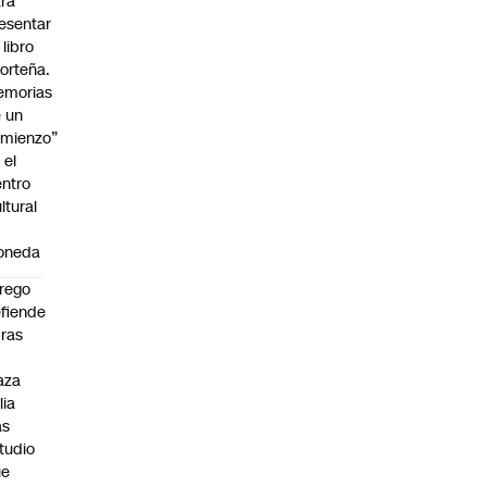
ra
esentar
 libro
orteña.
emorias
 un
mienzo”
 el
ntro
ltural
a
oneda
rego
fiende
ras
n
aza
lia
as
tudio
ue