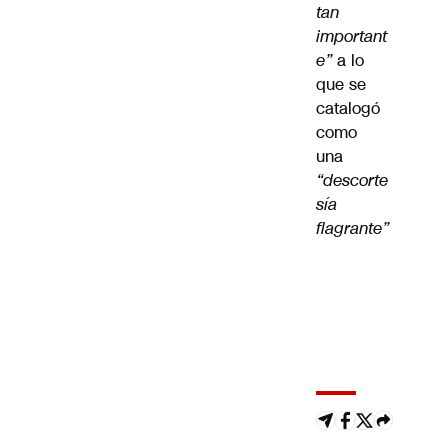
tan
important
e”
a lo
que se
catalogó
como
una
“descorte
sía
flagrante”