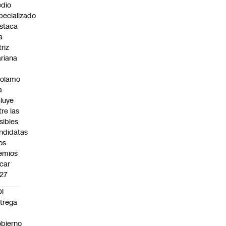
dio
pecializado
staca
a
triz
riana
rolamo
a
cluye
tre las
sibles
ndidatas
los
emios
car
27
I
trega
bierno