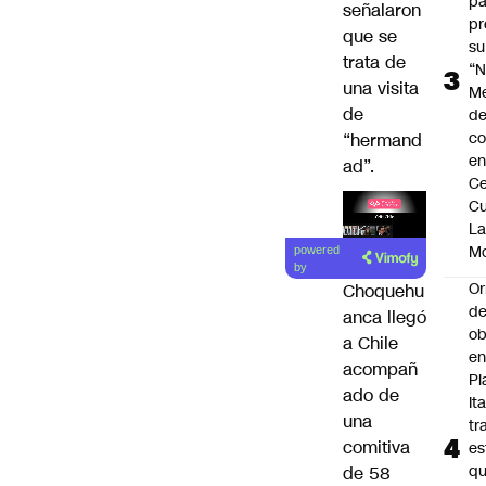
pa
señalaron
pr
que se
su
trata de
“N
una visita
M
de
de
co
“hermand
en
ad”.
Ce
Cu
L
Lea el
M
powered
artículo
by
Or
Choquehu
de
anca llegó
ob
a Chile
e
acompañ
Pl
ado de
Ita
una
tr
comitiva
es
q
de 58