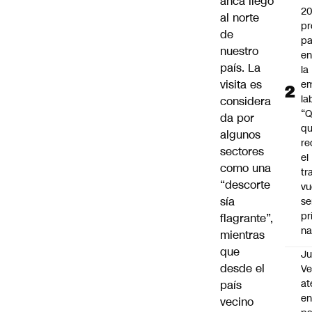
anca llegó
2
al norte
pr
de
pa
nuestro
en
país. La
la
visita es
em
la
considera
“
da por
q
algunos
re
sectores
el
como una
tr
“descorte
vu
sía
se
pr
flagrante”,
na
mientras
que
Ju
desde el
V
at
país
en
vecino