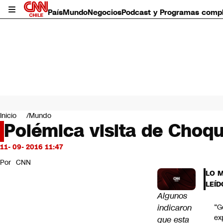
País
Mundo
Negocios
Podcast y Programas comp
País
Mundo
Inicio
Mundo
Negocios
Polémica visita de Choq
Deportes
Programas completos
11- 09- 2016 11:47
Cultura
Por
CNN
Servicios
LO 
Bits
LEÍD
CNN Data
Algunos
CNN tiempo
indicaron
“G
Futuro 360
ex
que esta
Opinión