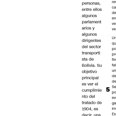
re
personas,
ca
entre ellos
d
algunos
e
parlament
ve
arios y
ve
algunos
U
dirigentes
qu
del sector
po
transporti
pr
sta de
fi
fa
Bolivia. Su
u
objetivo
de
principal
de
es ver el
Se
cumplimie
po
nto del
ev
tratado de
ga
ir
1904, es
Es
decir, una