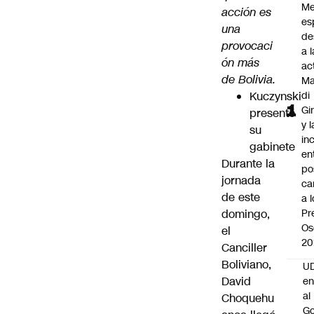
Me
acción es
es
una
de
provocaci
a l
ón más
ac
de Bolivia.
Ma
Kuczynski
di
Gi
presentó
y l
su
in
gabinete
en
Durante la
po
jornada
ca
de este
a 
domingo,
Pr
Os
el
20
Canciller
Boliviano,
UD
David
en
al
Choquehu
Go