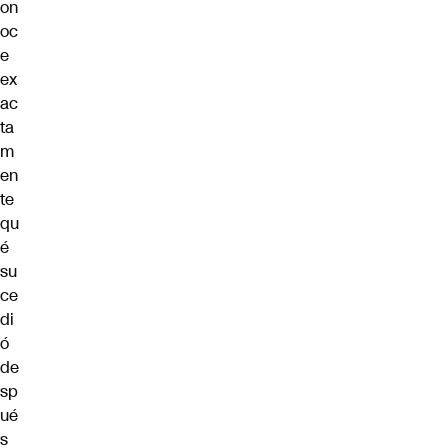
on
oc
e
ex
ac
ta
m
en
te
qu
é
su
ce
di
ó
de
sp
ué
s