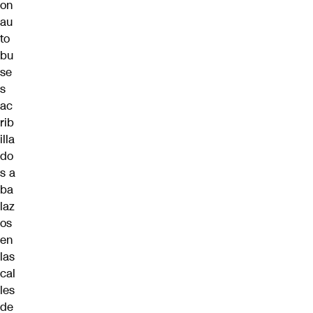
on
au
to
bu
se
s
ac
rib
illa
do
s a
ba
laz
os
en
las
cal
les
de