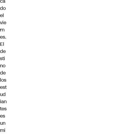
ca
do
el
vie
rn
es.
El
de
sti
no
de
los
est
ud
ian
tes
es
un
mi