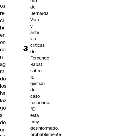
hija
os
de
re
Bernarda
Vera
ci
y
bi
ante
er
las
on
críticas
co
de
n
Fernando
ag
Rabat
sobre
ra
la
do
gestión
los
del
hal
caso
laz
responde:
go
"Él
s
está
muy
de
desinformado,
un
probablemente