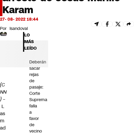
Futuro 360
Karam
Opinión
27- 08- 2022 18:44
Por
lsandoval
LO
MÁS
LEÍDO
Deberán
sacar
rejas
de
(C
pasaje:
NN
Corte
) –
Suprema
L
falla
a
as
favor
m
de
ad
vecino