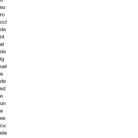
su
ro
cci
de
nt
al
de
Ig
ual
a
de
sd
e
un
a
es
cu
ela