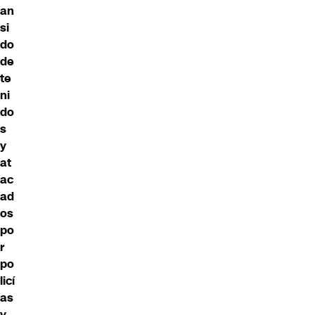
an
si
do
de
te
ni
do
s
y
at
ac
ad
os
po
r
po
licí
as
y