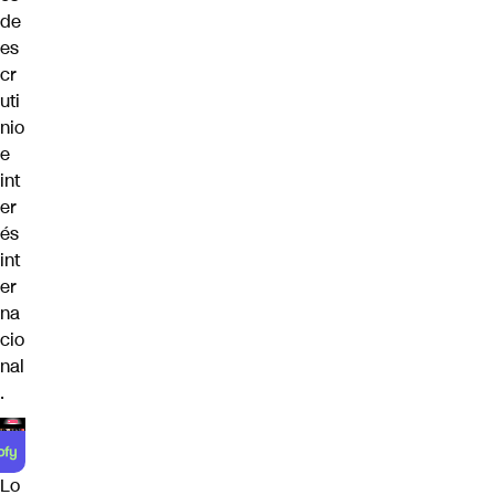
de
es
cr
uti
nio
e
int
er
és
int
er
na
cio
nal
.
Lo