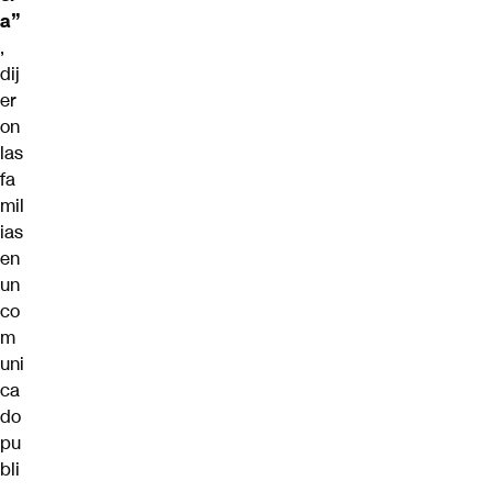
a”
,
dij
er
on
las
fa
mil
ias
en
un
co
m
uni
ca
do
pu
bli