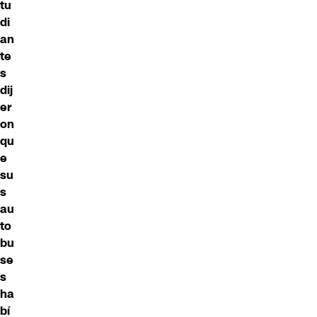
tu
di
an
te
s
dij
er
on
qu
e
su
s
au
to
bu
se
s
ha
bí