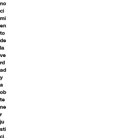
no
ci
mi
en
to
de
la
ve
rd
ad
y
a
ob
te
ne
r
ju
sti
ci