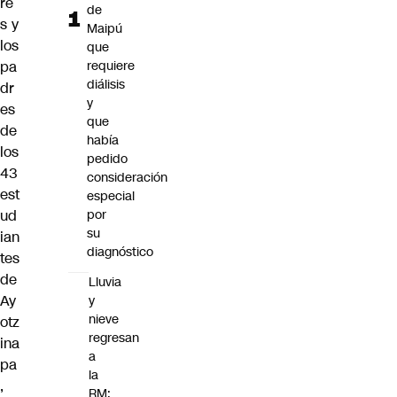
re
de
s y
Maipú
los
que
pa
requiere
diálisis
dr
y
es
que
de
había
los
pedido
43
consideración
est
especial
ud
por
su
ian
diagnóstico
tes
de
Lluvia
Ay
y
nieve
otz
regresan
ina
a
pa
la
,
RM: