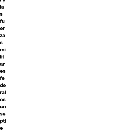
la
s
fu
er
za
s
mi
lit
ar
es
fe
de
ral
es
en
se
pti
e