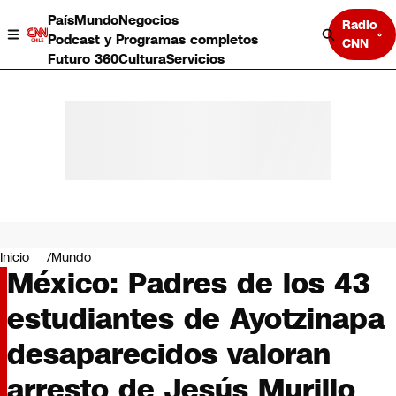
País
Mundo
Negocios
Radio
Podcast y Programas completos
CNN
Futuro 360
Cultura
Servicios
País
Mundo
Negocios
Inicio
Mundo
México: Padres de los 43
Deportes
Programas completos
estudiantes de Ayotzinapa
Cultura
Servicios
desaparecidos valoran
Bits
CNN Data
arresto de Jesús Murillo
CNN tiempo