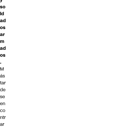
so
ld
ad
os
ar
m
ad
os
.
M
ás
tar
de
se
en
co
ntr
ar