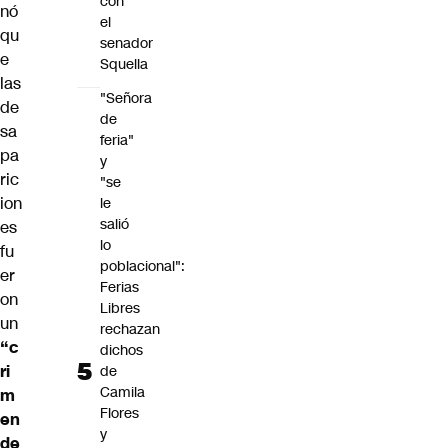
con
nó
el
qu
senador
e
Squella
las
"Señora
de
de
sa
feria"
pa
y
ric
"se
ion
le
salió
es
lo
fu
poblacional":
er
Ferias
on
Libres
un
rechazan
“c
dichos
ri
de
Camila
m
Flores
en
y
de