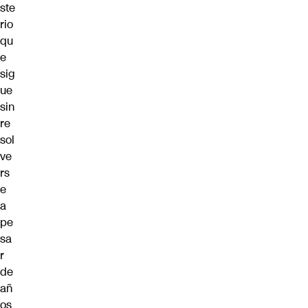
ste
rio
qu
e
sig
ue
sin
re
sol
ve
rs
e
a
pe
sa
r
de
añ
os