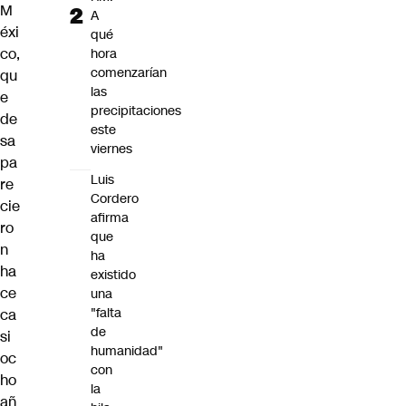
M
A
éxi
qué
co,
hora
comenzarían
qu
las
e
precipitaciones
de
este
sa
viernes
pa
Luis
re
Cordero
cie
afirma
ro
que
n
ha
ha
existido
ce
una
"falta
ca
de
si
humanidad"
oc
con
ho
la
añ