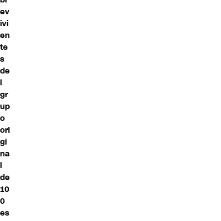
ev
ivi
en
te
s
de
l
gr
up
o
ori
gi
na
l
de
10
0
es