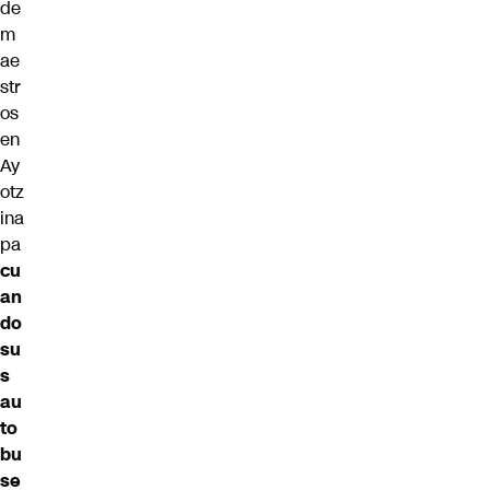
de
m
ae
str
os
en
Ay
otz
ina
pa
cu
an
do
su
s
au
to
bu
se