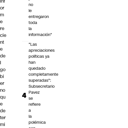
inf
no
or
le
m
entregaron
e
toda
re
la
información"
cie
nt
"Las
e
apreciaciones
de
políticas ya
l
han
quedado
go
completamente
bi
superadas":
er
Subsecretario
no
Pavez
qu
se
e
refiere
de
a
la
ter
polémica
mi