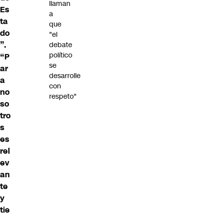
llaman
Es
a
ta
que
do
"el
”.
debate
político
“P
se
ar
desarrolle
a
con
no
respeto"
so
tro
s
es
rel
ev
an
te
y
tie