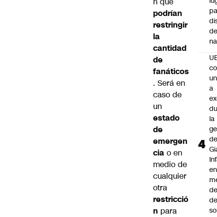
lu
n que
pa
podrían
di
restringir
de
la
na
cantidad
U
de
co
fanáticos
un
. Será en
a
caso de
e
un
du
estado
la
de
ge
d
emergen
Gi
cia
o en
In
medio de
e
cualquier
m
otra
d
restricció
de
n
para
so