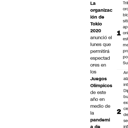
La
Tr
or
organizac
bl
ión de
si
Tokio
ap
2020
on
anunció el
es
lunes que
me
permitirá
pr
po
espectad
Su
ores en
los
An
Juegos
al
in
Olímpicos
Di
de este
b
año en
ex
medio de
ci
la
d
pandemi
se
a de
in