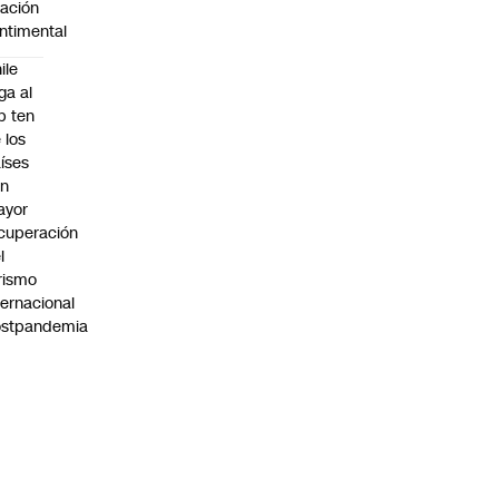
lación
ntimental
ile
ega al
p ten
 los
íses
on
ayor
cuperación
l
rismo
ternacional
ostpandemia