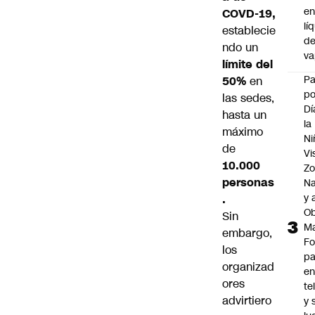
e
COVD-19,
lí
establecie
d
ndo un
v
límite del
P
50%
en
po
las sedes,
Dí
hasta un
la
máximo
Ni
de
Vi
10.000
Zo
personas
Na
y 
.
Ob
Sin
M
embargo,
Fo
los
p
organizad
e
ores
te
advirtiero
y 