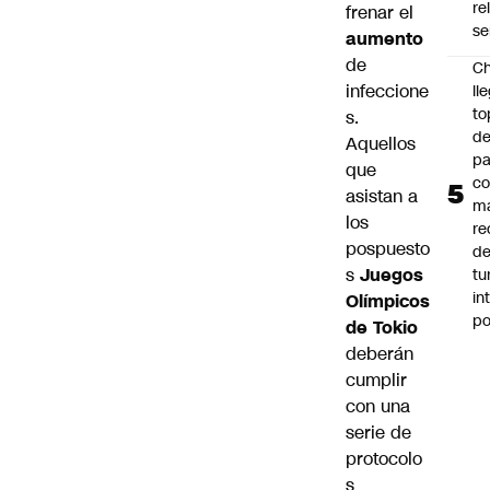
re
frenar el
se
aumento
de
Ch
infeccione
ll
to
s.
de
Aquellos
pa
que
c
asistan a
m
los
re
pospuesto
de
s
Juegos
tu
in
Olímpicos
p
de Tokio
deberán
cumplir
con una
serie de
protocolo
s