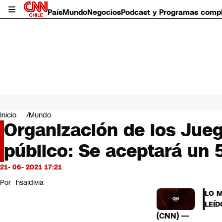
País
Mundo
Negocios
Podcast y Programas comp
País
Mundo
Inicio
Mundo
Negocios
Organización de los Jueg
Deportes
público: Se aceptará un 
Programas completos
Cultura
Servicios
21- 06- 2021 17:21
Bits
Por
hsaldivia
CNN Data
LO 
CNN tiempo
LEÍD
Futuro 360
(CNN) —
Opinión