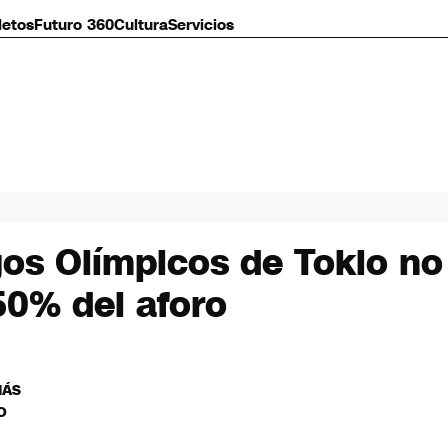
letos
Futuro 360
Cultura
Servicios
os Olímpicos de Tokio no 
50% del aforo
MÁS
O