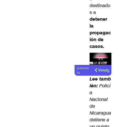
destinado
s a
detener
la
propagac
ión de
casos.
Lea el
powered
artículo
by
Lee tamb
ién:
Policí
a
Nacional
de
Nicaragua
detiene a
un quinto