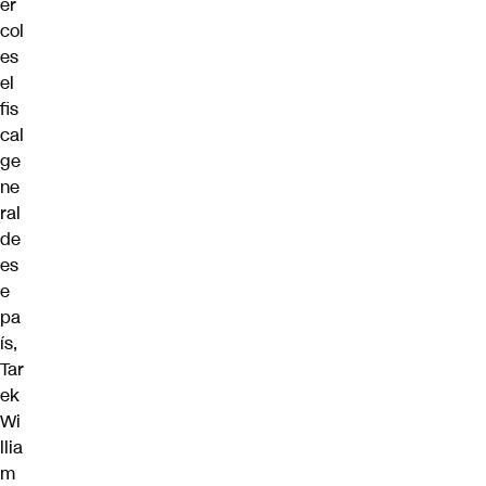
ér
col
es
el
fis
cal
ge
ne
ral
de
es
e
pa
ís,
Tar
ek
Wi
llia
m