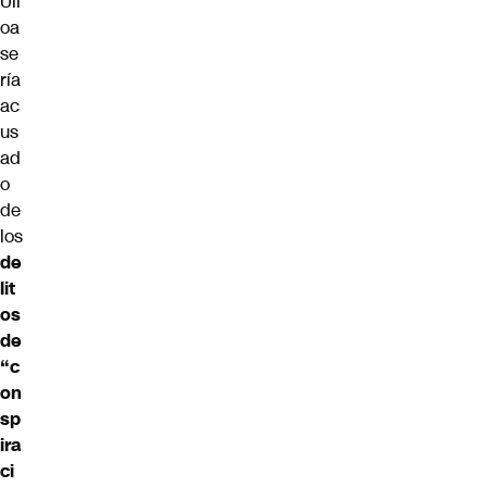
Ull
oa
se
ría
ac
us
ad
o
de
los
de
lit
os
de
“c
on
sp
ira
ci