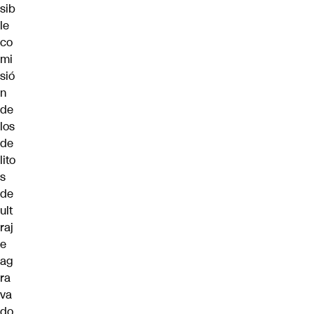
sib
le
co
mi
sió
n
de
los
de
lito
s
de
ult
raj
e
ag
ra
va
do