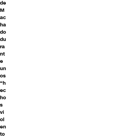
de
M
ac
ha
do
du
ra
nt
e
un
os
“h
ec
ho
s
vi
ol
en
to