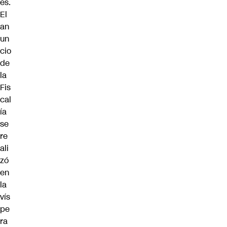
es.
El
an
un
cio
de
la
Fis
cal
ía
se
re
ali
zó
en
la
vís
pe
ra