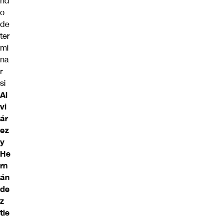
nd
o
de
ter
mi
na
r
si
Al
vi
ár
ez
y
He
rn
án
de
z
tie