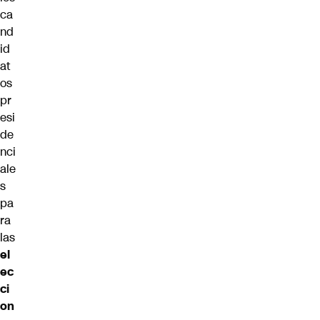
ca
nd
id
at
os
pr
esi
de
nci
ale
s
pa
ra
las
el
ec
ci
on