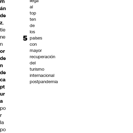
llega
rn
al
án
top
de
ten
z
,
de
tie
los
ne
países
n
con
mayor
or
recuperación
de
del
n
turismo
de
internacional
ca
postpandemia
pt
ur
a
po
r
la
po