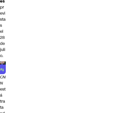
es
pr
evi
sta
s
el
28
de
juli
o.
CN
N
est
á
tra
ta