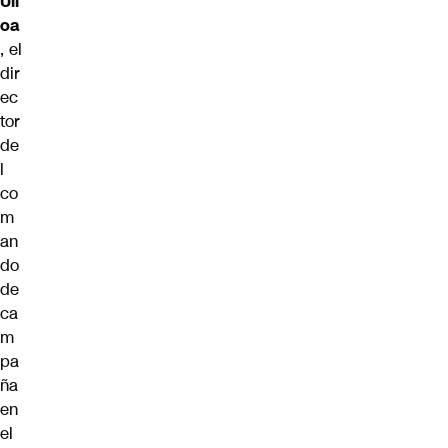
Ull
oa
, el
dir
ec
tor
de
l
co
m
an
do
de
ca
m
pa
ña
en
el