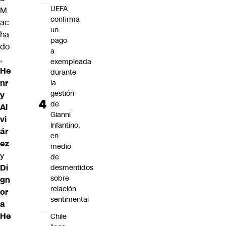
UEFA
M
confirma
ac
un
ha
pago
do
a
,
exempleada
He
durante
nr
la
gestión
y
de
Al
Gianni
vi
Infantino,
ár
en
ez
medio
y
de
Di
desmentidos
sobre
gn
relación
or
sentimental
a
He
Chile