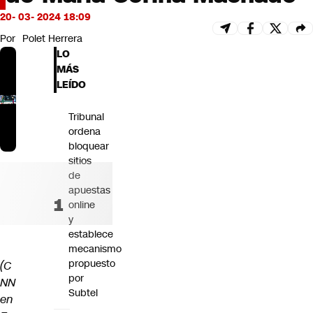
Futuro 360
20- 03- 2024 18:09
Opinión
Por
Polet Herrera
LO
MÁS
LEÍDO
Tribunal
ordena
bloquear
sitios
de
apuestas
online
y
establece
mecanismo
propuesto
(C
por
NN
Subtel
en