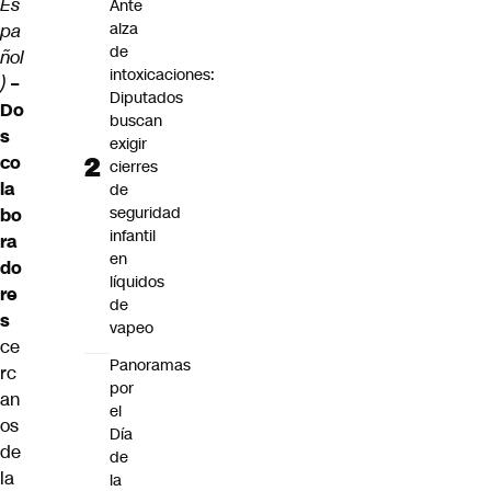
Es
Ante
alza
pa
de
ñol
intoxicaciones:
)
–
Diputados
Do
buscan
s
exigir
co
cierres
la
de
seguridad
bo
infantil
ra
en
do
líquidos
re
de
s
vapeo
ce
Panoramas
rc
por
an
el
os
Día
de
de
la
la