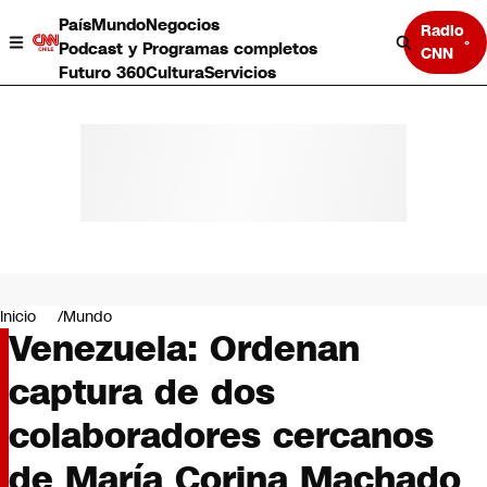
País
Mundo
Negocios
Radio
Podcast y Programas completos
CNN
Futuro 360
Cultura
Servicios
País
Mundo
Negocios
Inicio
Mundo
Venezuela: Ordenan
Deportes
Programas completos
captura de dos
Cultura
Servicios
colaboradores cercanos
Bits
CNN Data
de María Corina Machado
CNN tiempo