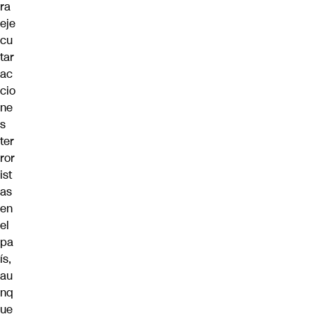
ra
eje
cu
tar
ac
cio
ne
s
ter
ror
ist
as
en
el
pa
ís,
au
nq
ue