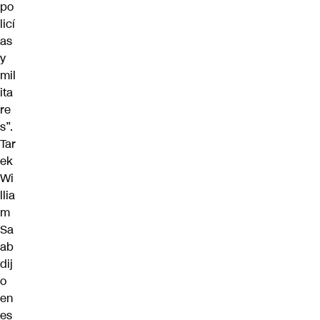
po
licí
as
y
mil
ita
re
s”.
Tar
ek
Wi
llia
m
Sa
ab
dij
o
en
es