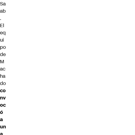
Sa
ab
.
El
eq
ui
po
de
M
ac
ha
do
co
nv
oc
ó
a
un
a