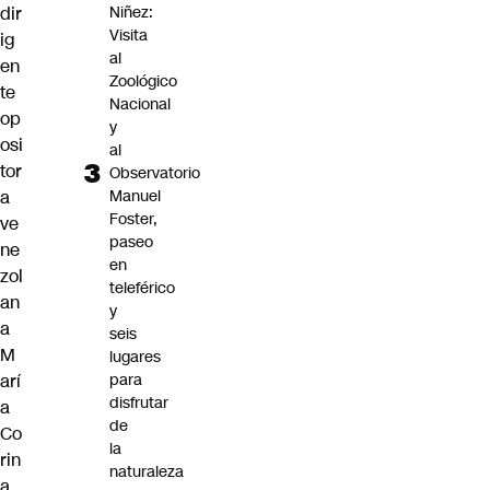
dir
Niñez:
Visita
ig
al
en
Zoológico
te
Nacional
op
y
osi
al
tor
Observatorio
a
Manuel
Foster,
ve
paseo
ne
en
zol
teleférico
an
y
a
seis
M
lugares
arí
para
disfrutar
a
de
Co
la
rin
naturaleza
a