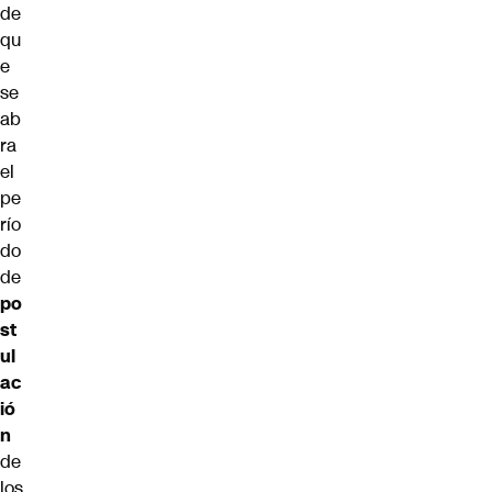
de
qu
e
se
ab
ra
el
pe
río
do
de
po
st
ul
ac
ió
n
de
los