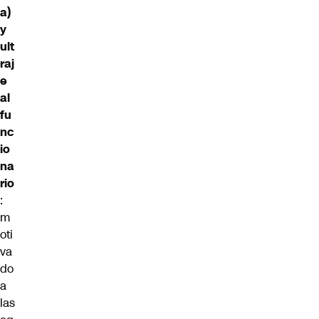
a)
y
ult
raj
e
al
fu
nc
io
na
rio
:
m
oti
va
do
a
las