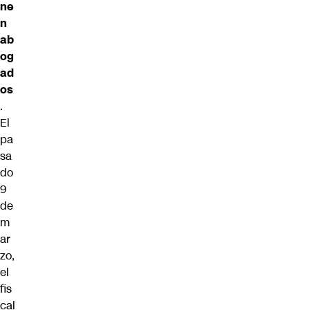
ne
n
ab
og
ad
os
.
El
pa
sa
do
9
de
m
ar
zo,
el
fis
cal