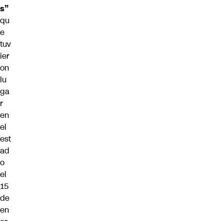
s”
qu
e
tuv
ier
on
lu
ga
r
en
el
est
ad
o
el
15
de
en