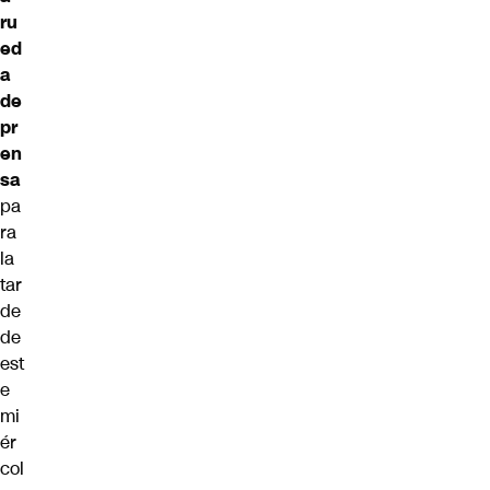
ru
ed
a
de
pr
en
sa
pa
ra
la
tar
de
de
est
e
mi
ér
col