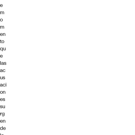
e
m
o
m
en
to
qu
e
las
ac
us
aci
on
es
su
rg
en
de