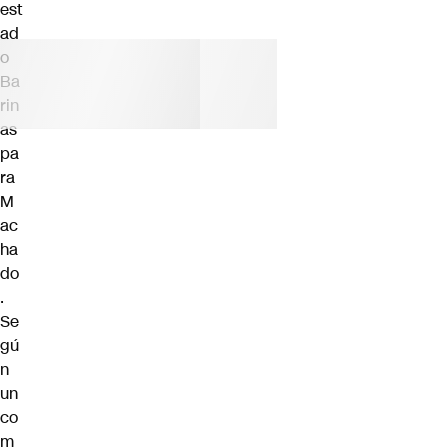
est
ad
o
Ba
rin
as
pa
ra
M
ac
ha
do
.
Se
gú
n
un
co
m