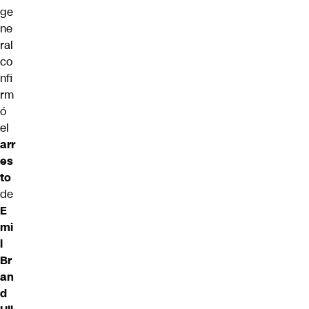
ge
ne
ral
co
nfi
rm
ó
el
arr
es
to
de
E
mi
l
Br
an
d