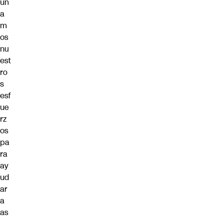
un
a
m
os
nu
est
ro
s
esf
ue
rz
os
pa
ra
ay
ud
ar
a
as