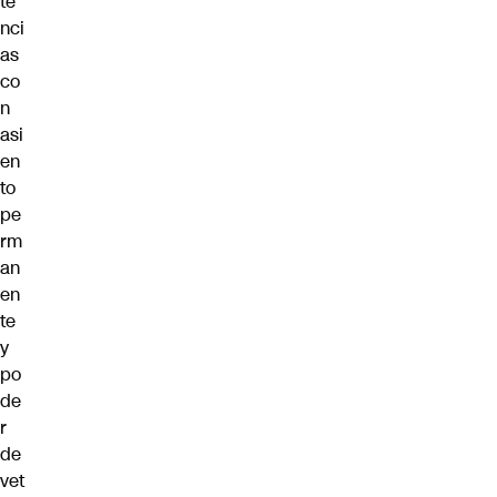
te
nci
as
co
n
asi
en
to
pe
rm
an
en
te
y
po
de
r
de
vet