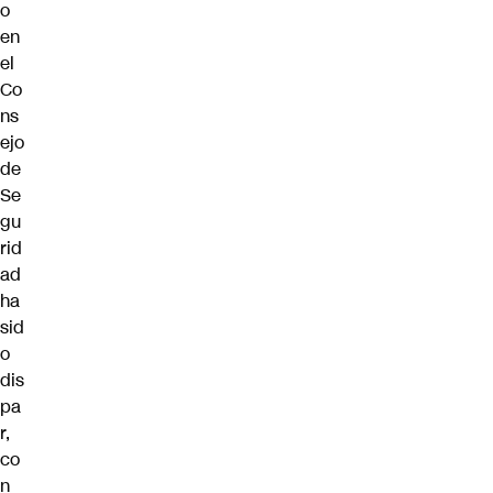
o
en
el
Co
ns
ejo
de
Se
gu
rid
ad
ha
sid
o
dis
pa
r,
co
n