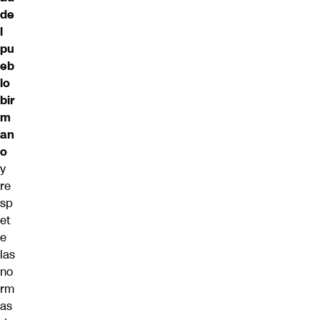
de
l
pu
eb
lo
bir
m
an
o
y
re
sp
et
e
las
no
rm
as