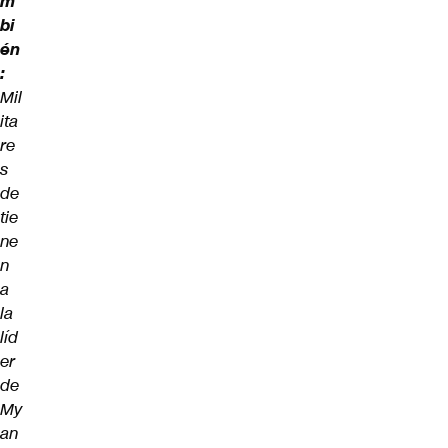
m
bi
én
:
Mil
ita
re
s
de
tie
ne
n
a
la
líd
er
de
My
an