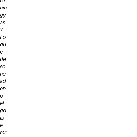
ro
hin
gy
as
?
Lo
qu
e
de
se
nc
ad
en
ó
el
go
lp
e
mil