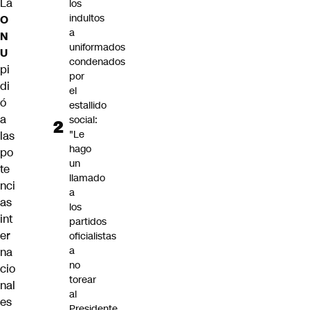
La
los
indultos
O
a
N
uniformados
U
condenados
pi
por
di
el
ó
estallido
a
social:
"Le
las
hago
po
un
te
llamado
nci
a
as
los
int
partidos
er
oficialistas
a
na
no
cio
torear
nal
al
es
Presidente