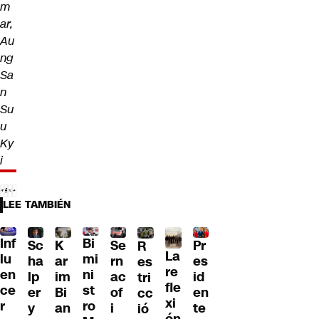
m
ar,
Au
ng
Sa
n
Su
u
Ky
i
LEE TAMBIÉN
Inf
Bi
Sc
K
Se
Pr
R
La
lu
mi
ha
ar
rn
es
es
re
en
ni
lp
im
ac
id
tri
fle
ce
st
er
Bi
of
en
cc
xi
r
ro
y
an
i
te
ió
ón