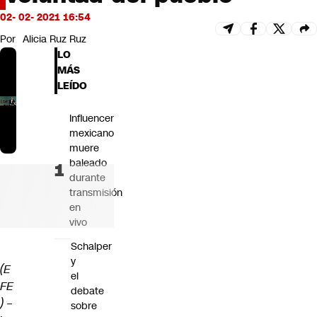
Futuro 360
02- 02- 2021 16:54
Opinión
Por
Alicia Ruz Ruz
LO
MÁS
LEÍDO
Influencer
mexicano
muere
baleado
durante
transmisión
en
vivo
Schalper
y
(E
el
FE
debate
)
–
sobre