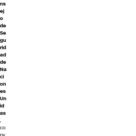
ns
ej
o
de
Se
gu
rid
ad
de
Na
ci
on
es
Un
id
as
,
co
nv