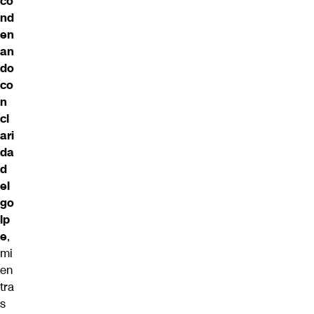
co
nd
en
an
do
co
n
cl
ari
da
d
el
go
lp
e
,
mi
en
tra
s