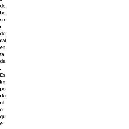
de
be
se
r
de
sal
en
ta
da
.
Es
im
po
rta
nt
e
qu
e