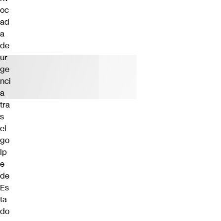
oc
ad
a
de
ur
ge
nci
a
tra
s
el
go
lp
e
de
Es
ta
do