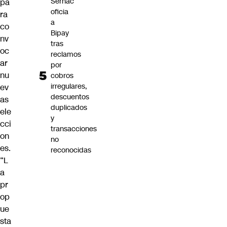
Sernac
pa
oficia
ra
a
co
Bipay
nv
tras
oc
reclamos
ar
por
nu
cobros
irregulares,
ev
descuentos
as
duplicados
ele
y
cci
transacciones
on
no
es.
reconocidas
“L
a
pr
op
ue
sta