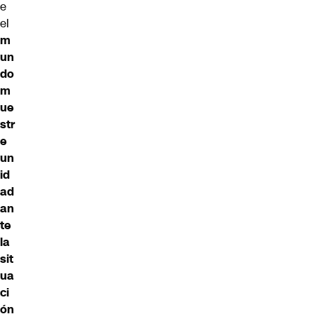
e
el
m
un
do
m
ue
str
e
un
id
ad
an
te
la
sit
ua
ci
ón