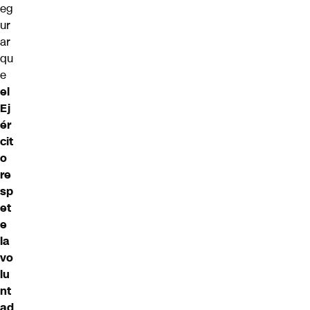
eg
ur
ar
qu
e
el
Ej
ér
cit
o
re
sp
et
e
la
vo
lu
nt
ad