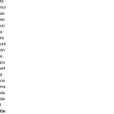
te
nci
as
en
un
a
re
uni
ón
a
pu
ert
a
ce
rra
da
de
l
Co