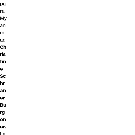
pa
ra
My
an
m
ar,
Ch
ris
tin
e
Sc
hr
an
er
Bu
rg
en
er.
La