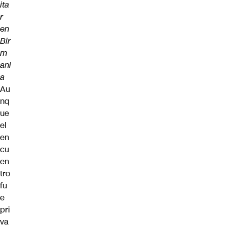
ita
r
en
Bir
m
ani
a
Au
nq
ue
el
en
cu
en
tro
fu
e
pri
va