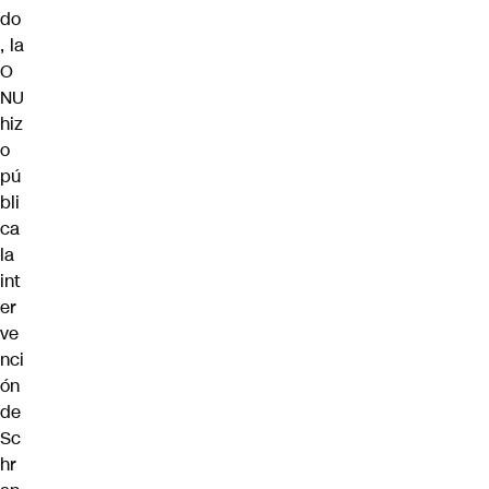
do
, la
O
NU
hiz
o
pú
bli
ca
la
int
er
ve
nci
ón
de
Sc
hr