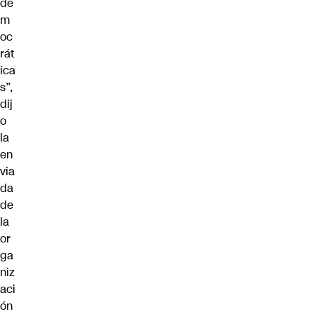
de
m
oc
rát
ica
s”,
dij
o
la
en
via
da
de
la
or
ga
niz
aci
ón