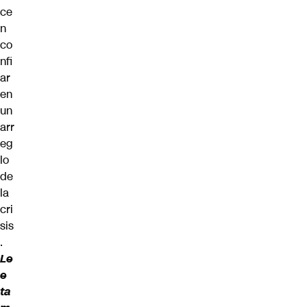
ce
n
co
nfi
ar
en
un
arr
eg
lo
de
la
cri
sis
.
Le
e
ta