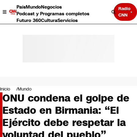
País
Mundo
Negocios
Radio
Podcast y Programas completos
CNN
Futuro 360
Cultura
Servicios
País
Mundo
Negocios
Inicio
Mundo
ONU condena el golpe de
Deportes
Programas completos
Estado en Birmania: “El
Cultura
Servicios
Ejército debe respetar la
Bits
CNN Data
voluntad del pueblo”
CNN tiempo