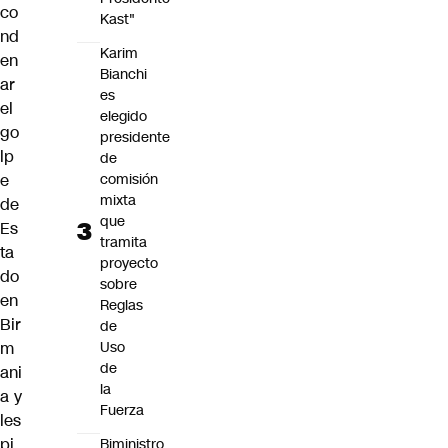
co
Kast"
nd
Karim
en
Bianchi
ar
es
el
elegido
go
presidente
lp
de
e
comisión
mixta
de
que
Es
tramita
ta
proyecto
do
sobre
en
Reglas
Bir
de
m
Uso
de
ani
la
a
y
Fuerza
les
pi
Biministro