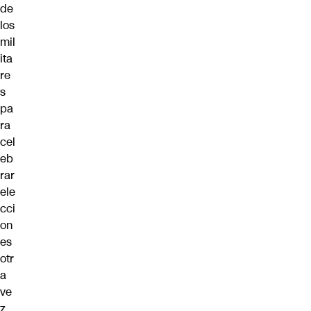
de
los
mil
ita
re
s
pa
ra
cel
eb
rar
ele
cci
on
es
otr
a
ve
z