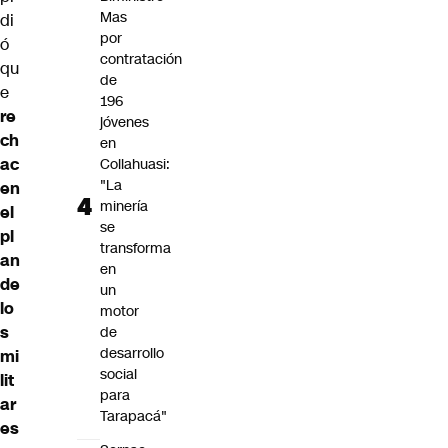
Mas
di
por
ó
contratación
qu
de
e
196
re
jóvenes
ch
en
ac
Collahuasi:
"La
en
minería
el
se
pl
transforma
an
en
de
un
lo
motor
s
de
desarrollo
mi
social
lit
para
ar
Tarapacá"
es