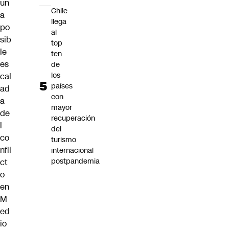
un
Chile
a
llega
po
al
sib
top
le
ten
es
de
los
cal
países
ad
con
a
mayor
de
recuperación
l
del
co
turismo
nfli
internacional
postpandemia
ct
o
en
M
ed
io