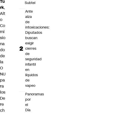
Tü
Subtel
rk
,
Ante
Alt
alza
o
de
Co
intoxicaciones:
mi
Diputados
sio
buscan
exigir
na
cierres
do
de
de
seguridad
la
infantil
O
en
NU
líquidos
pa
de
vapeo
ra
los
Panoramas
De
por
re
el
Día
ch