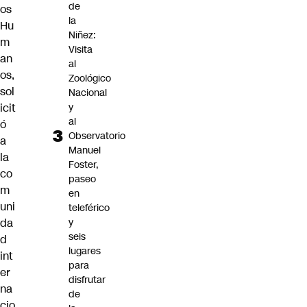
de
os
la
Hu
Niñez:
m
Visita
an
al
os,
Zoológico
sol
Nacional
y
icit
al
ó
Observatorio
a
Manuel
la
Foster,
co
paseo
m
en
uni
teleférico
y
da
seis
d
lugares
int
para
er
disfrutar
na
de
cio