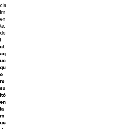
cia
lm
en
te,
de
l
at
aq
ue
qu
e
re
su
ltó
en
la
m
ue