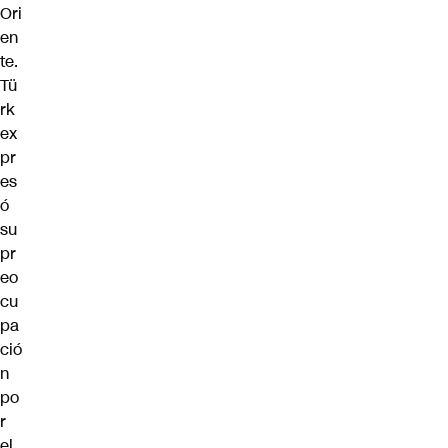
Ori
en
te.
Tü
rk
ex
pr
es
ó
su
pr
eo
cu
pa
ció
n
po
r
el