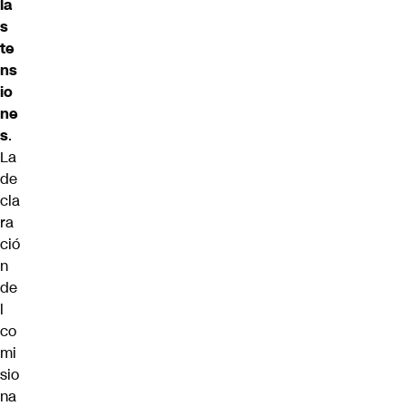
la
s
te
ns
io
ne
s
.
La
de
cla
ra
ció
n
de
l
co
mi
sio
na