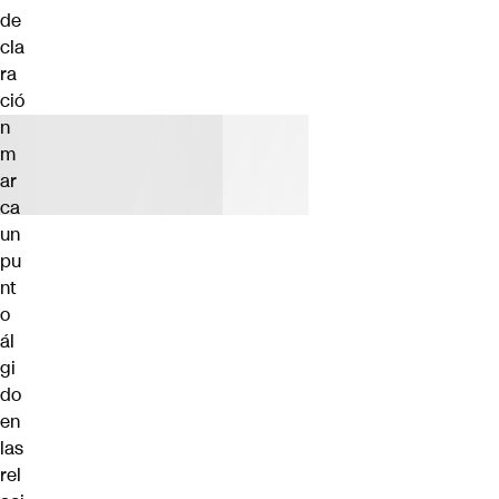
de
cla
ra
ció
n
m
ar
ca
un
pu
nt
o
ál
gi
do
en
las
rel