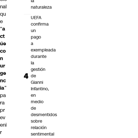
la
nal
naturaleza
qu
UEFA
e
confirma
“
a
un
ct
pago
úe
a
exempleada
co
durante
n
la
ur
gestión
ge
de
nc
Gianni
ia
”
Infantino,
pa
en
medio
ra
de
pr
desmentidos
ev
sobre
eni
relación
r
sentimental