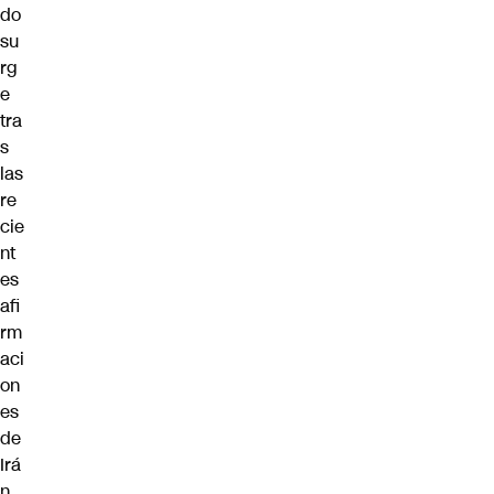
do
su
rg
e
tra
s
las
re
cie
nt
es
afi
rm
aci
on
es
de
Irá
n