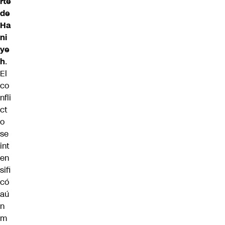
rte
de
Ha
ni
ye
h
.
El
co
nfli
ct
o
se
int
en
sifi
có
aú
n
m