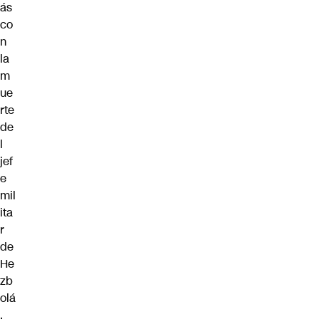
ás
co
n
la
m
ue
rte
de
l
jef
e
mil
ita
r
de
He
zb
olá
,