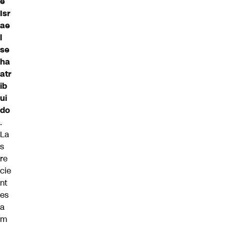
e
Isr
ae
l
se
ha
atr
ib
ui
do
.
La
s
re
cie
nt
es
a
m