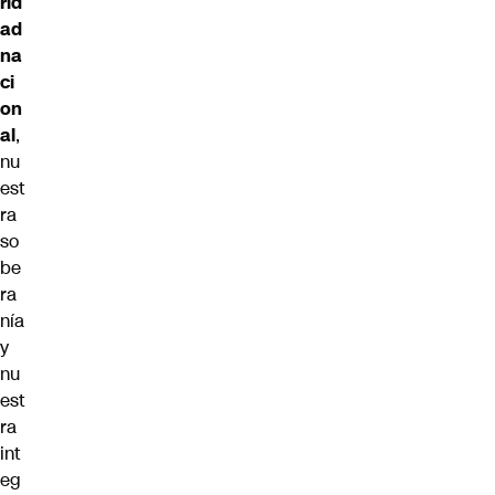
rid
ad
na
ci
on
al
,
nu
est
ra
so
be
ra
nía
y
nu
est
ra
int
eg