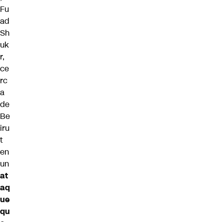
Fu
ad
Sh
uk
r,
ce
rc
a
de
Be
iru
t
en
un
at
aq
ue
qu