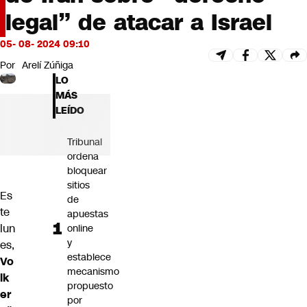
Futuro 360
legal” de atacar a Israel
Opinión
05- 08- 2024 09:10
Por
Arelí Zúñiga
LO
MÁS
LEÍDO
Tribunal
ordena
bloquear
sitios
Es
de
te
apuestas
lun
online
y
es,
establece
Vo
mecanismo
lk
propuesto
er
por