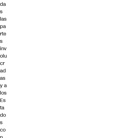
da
s
las
pa
rte
s
inv
olu
cr
ad
as
y a
los
Es
ta
do
s
co
n