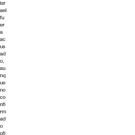
Isr
ael
fu
er
a
ac
us
ad
o,
au
nq
ue
no
co
nfi
rm
ad
o
ofi