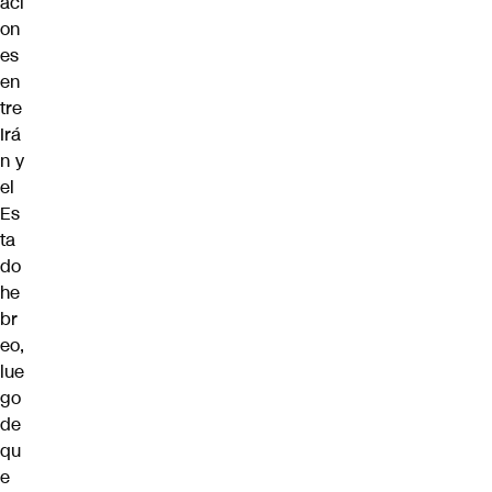
aci
on
es
en
tre
Irá
n y
el
Es
ta
do
he
br
eo,
lue
go
de
qu
e