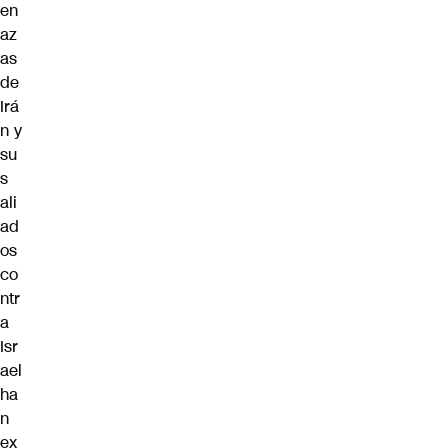
en
az
as
de
Irá
n y
su
s
ali
ad
os
co
ntr
a
Isr
ael
ha
n
ex