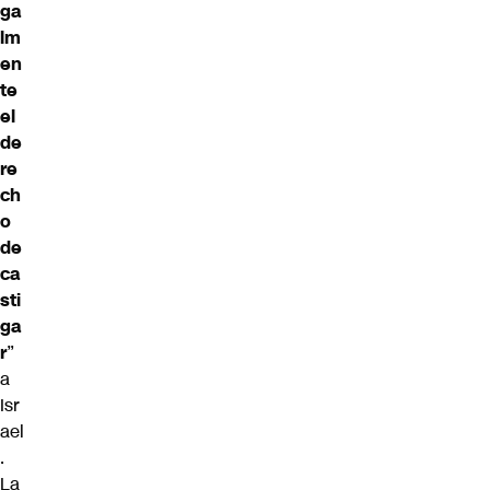
ga
lm
en
te
el
de
re
ch
o
de
ca
sti
ga
r
”
a
Isr
ael
.
La