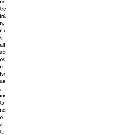
en
tre
Irá
n,
su
s
ali
ad
os
e
Isr
ael
,
ins
ta
nd
o
a
to