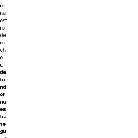
os
nu
est
ro
de
re
ch
o
a
de
fe
nd
er
nu
es
tra
se
gu