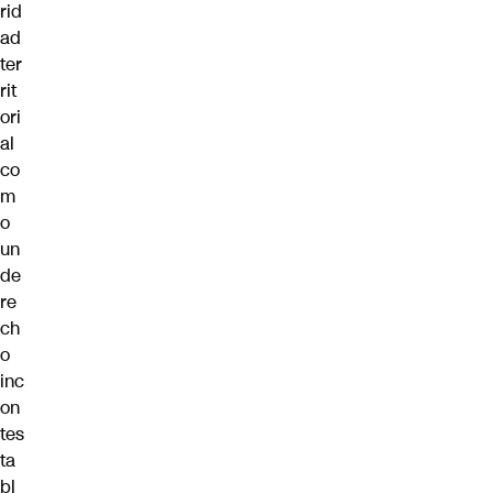
rid
ad
ter
rit
ori
al
co
m
o
un
de
re
ch
o
inc
on
tes
ta
bl