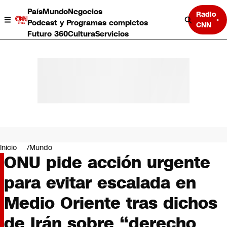
País
Mundo
Negocios
Radio
Podcast y Programas completos
CNN
Futuro 360
Cultura
Servicios
País
Mundo
Negocios
Inicio
Mundo
ONU pide acción urgente
Deportes
Programas completos
para evitar escalada en
Cultura
Servicios
Medio Oriente tras dichos
Bits
CNN Data
de Irán sobre “derecho
CNN tiempo