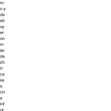
rn
o y
de
str
uy
er
on
m
ás
de
25
0
ca
sa
s.
Un
a
inf
or