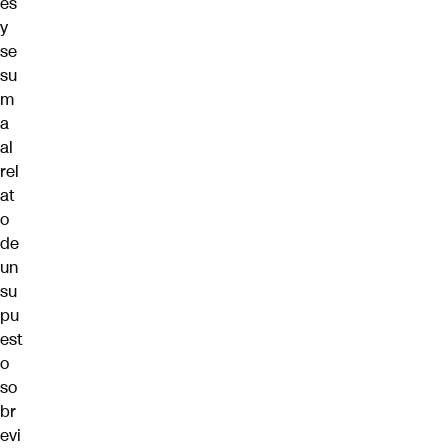
es
y
se
su
m
a
al
rel
at
o
de
un
su
pu
est
o
so
br
evi