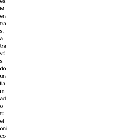
es.
Mi
en
tra
s,
a
tra
vé
s
de
un
lla
m
ad
o
tel
ef
óni
co