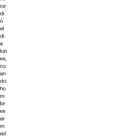
ce
di
ó
el
dí
a
lun
es,
cu
an
do
ho
m
br
es
ar
m
ad