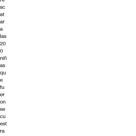
sc
at
ar
a
las
20
0
niñ
as
qu
e
fu
er
on
se
cu
est
ra