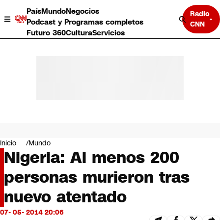
País
Mundo
Negocios
Radio
Podcast y Programas completos
CNN
Futuro 360
Cultura
Servicios
País
Mundo
Negocios
Inicio
Mundo
Nigeria: Al menos 200
Deportes
Programas completos
personas murieron tras
Cultura
Servicios
nuevo atentado
Bits
CNN Data
07- 05- 2014 20:06
CNN tiempo