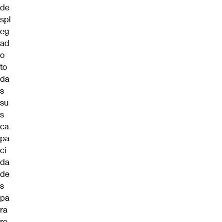
de
spl
eg
ad
o
to
da
s
su
s
ca
pa
ci
da
de
s
pa
ra
re