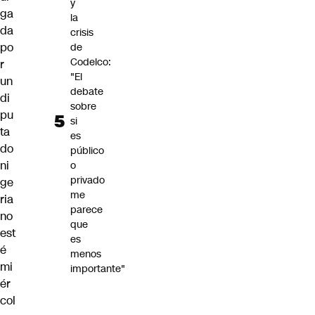
y
ga
la
da
crisis
po
de
Codelco:
r
"El
un
debate
di
sobre
pu
si
ta
es
do
público
ni
o
privado
ge
me
ria
parece
no
que
est
es
é
menos
mi
importante"
ér
col