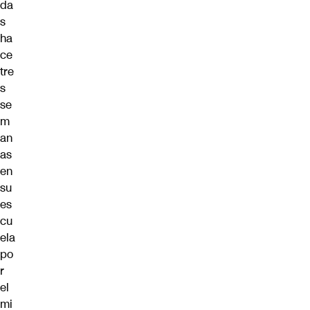
da
s
ha
ce
tre
s
se
m
an
as
en
su
es
cu
ela
po
r
el
mi