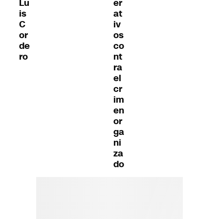
Lu
er
is
at
C
iv
or
os
de
co
ro
nt
ra
el
cr
im
en
or
ga
ni
za
do