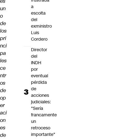
frustrada
es
a
un
escolta
o
del
de
exministro
los
Luis
pri
Cordero
nci
Director
pa
del
les
INDH
ce
por
ntr
eventual
pérdida
os
de
de
acciones
op
judiciales:
er
"Sería
aci
francamente
on
un
es
retroceso
importante"
de