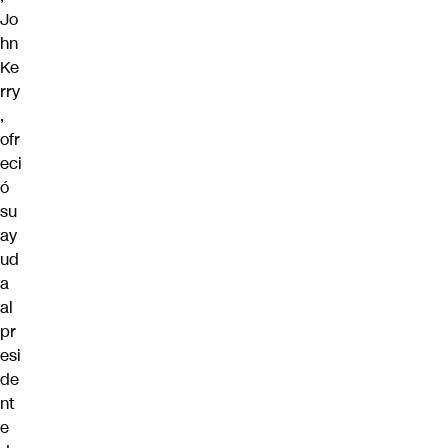
Jo
hn
Ke
rry
,
ofr
eci
ó
su
ay
ud
a
al
pr
esi
de
nt
e