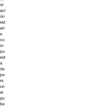
or
aci
ón
est
arí
a
co
m
pu
est
a
de
pe
rs
on
al
gu
be