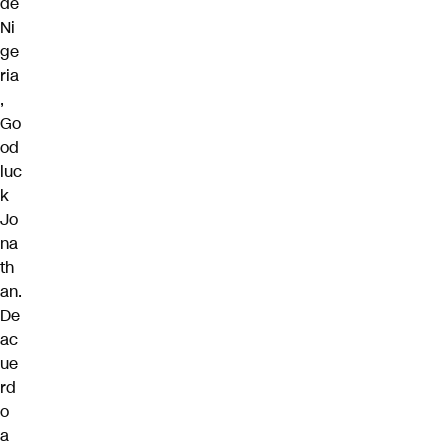
de
Ni
ge
ria
,
Go
od
luc
k
Jo
na
th
an.
De
ac
ue
rd
o
a