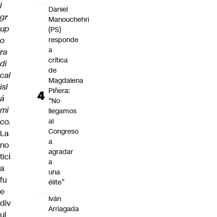
l
Daniel
gr
Manouchehri
up
(PS)
o
responde
a
ra
crítica
di
de
cal
Magdalena
isl
Piñera:
á
“No
mi
llegamos
co.
al
Congreso
La
a
no
agradar
tici
a
a
una
fu
élite”
e
Iván
div
Arriagada
ul