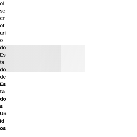
el
se
cr
et
ari
o
de
Es
ta
do
de
Es
ta
do
s
Un
id
os
,