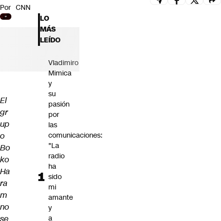
Por
CNN
Futuro 360
LO
Opinión
MÁS
LEÍDO
Vladimiro
Mimica
y
su
El
pasión
gr
por
up
las
o
comunicaciones:
"La
Bo
radio
ko
ha
Ha
sido
ra
mi
m
amante
no
y
se
a