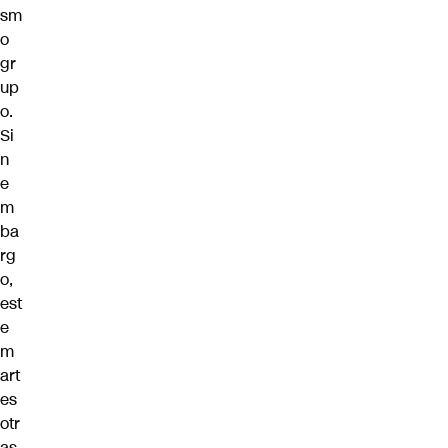
sm
o
gr
up
o.
Si
n
e
m
ba
rg
o,
est
e
m
art
es
otr
as