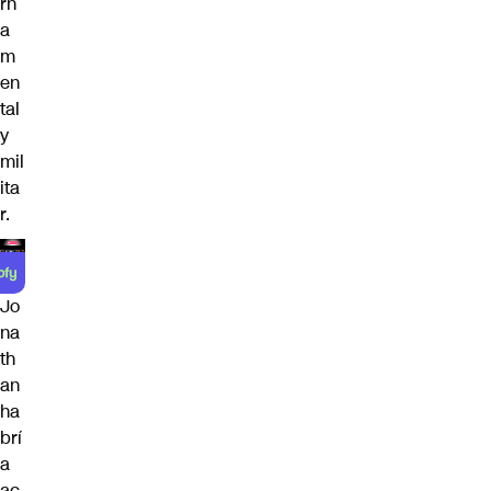
rn
a
m
en
tal
y
mil
ita
r.
Jo
na
th
an
ha
brí
a
ac