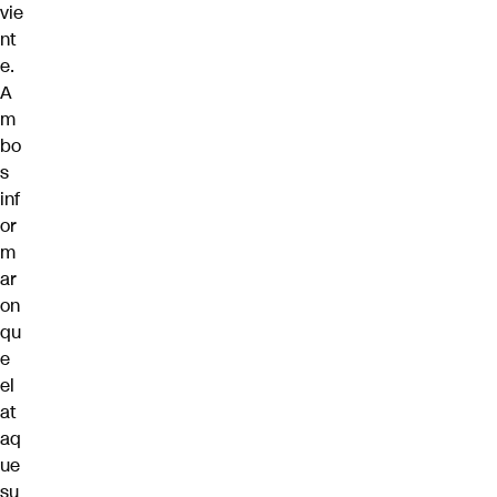
vie
nt
e.
A
m
bo
s
inf
or
m
ar
on
qu
e
el
at
aq
ue
su