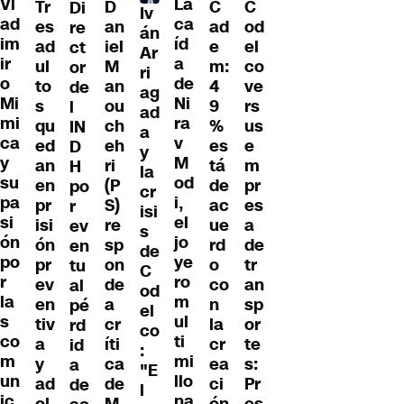
Vl
La
Tr
D
C
C
Di
Iv
ad
ca
es
an
ad
od
re
án
im
íd
ad
iel
e
el
ct
Ar
ir
a
ul
M
m:
co
or
ri
o
de
to
an
4
ve
de
ag
Mi
Ni
s
ou
9
rs
l
ad
mi
ra
qu
ch
%
us
IN
a
ca
v
ed
eh
es
e
D
y
y
M
an
ri
tá
m
H
la
su
od
en
(P
de
pr
po
cr
pa
i,
pr
S)
ac
es
r
isi
si
el
isi
re
ue
a
ev
s
ón
jo
ón
sp
rd
de
en
de
po
ye
pr
on
o
tr
tu
C
r
ro
ev
de
co
an
al
od
la
m
en
a
n
sp
pé
el
s
ul
tiv
cr
la
or
rd
co
co
ti
a
íti
cr
te
id
:
m
mi
y
ca
ea
s:
a
"E
un
llo
ad
de
ci
Pr
de
l
ic
na
ol
M
ón
es