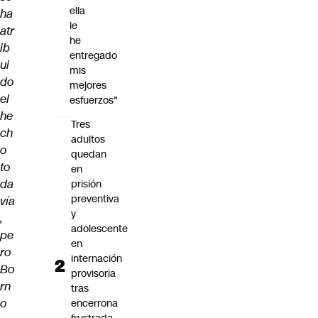
ella
ha
le
atr
he
ib
entregado
ui
mis
do
mejores
el
esfuerzos"
he
Tres
ch
adultos
o
quedan
to
en
da
prisión
preventiva
vía
y
,
adolescente
pe
en
ro
internación
Bo
provisoria
rn
tras
o
encerrona