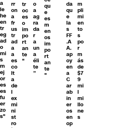
a
rr
o
da
m
tr
qu
le
on
a
qu
pli
oc
e
he
a
ag
e
mi
es
es
en
fr
ra
la
en
o
m
tr
us
da
s
to
im
en
eg
tr
r
FF
s
po
os
ad
ad
a
.A
po
rt
im
o
a
un
A.
r
an
po
mi
a
a
ap
m
te
rt
s
es
éli
oy
ás
"
an
m
co
te
en
de
te
ej
lt
”
a
$7
"
or
a
C
9
es
de
ar
mi
es
l
ab
l
fu
ex
in
mi
er
mi
er
llo
zo
ni
os
ne
s"
st
en
s
ro
op