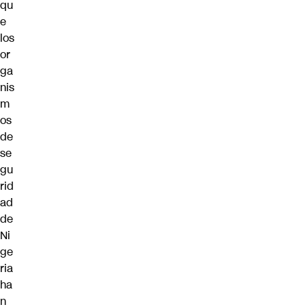
qu
e
los
or
ga
nis
m
os
de
se
gu
rid
ad
de
Ni
ge
ria
ha
n