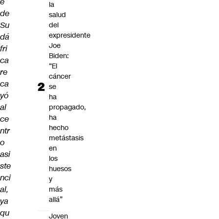
e
la
de
salud
Su
del
expresidente
dá
Joe
fri
Biden:
ca
“El
re
cáncer
ca
se
yó
ha
al
propagado,
ha
ce
hecho
ntr
metástasis
o
en
asi
los
ste
huesos
nci
y
al,
más
allá”
ya
qu
Joven