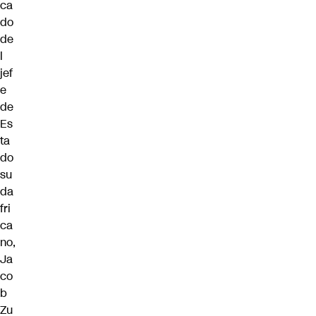
ca
do
de
l
jef
e
de
Es
ta
do
su
da
fri
ca
no,
Ja
co
b
Zu