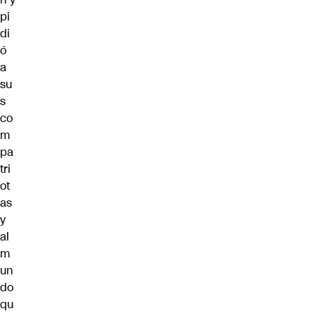
pi
di
ó
a
su
s
co
m
pa
tri
ot
as
y
al
m
un
do
qu