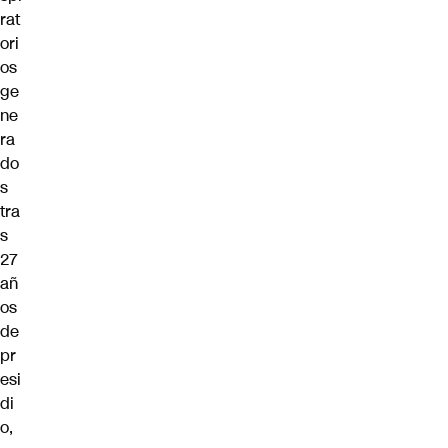
rat
ori
os
ge
ne
ra
do
s
tra
s
27
añ
os
de
pr
esi
di
o,