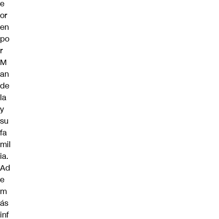
e
or
en
po
r
M
an
de
la
y
su
fa
mil
ia.
Ad
e
m
ás
inf