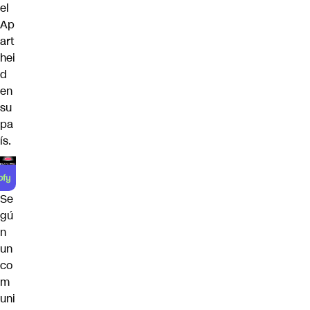
el
Ap
art
hei
d
en
su
pa
ís.
Se
gú
n
un
co
m
uni