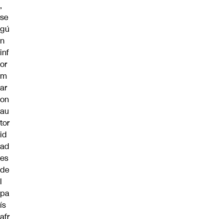
,
se
gú
n
inf
or
m
ar
on
au
tor
id
ad
es
de
l
pa
ís
afr