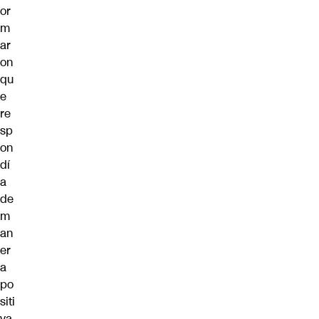
or
m
ar
on
qu
e
re
sp
on
dí
a
de
m
an
er
a
po
siti
va