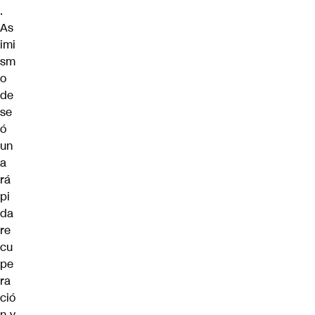
.
As
imi
sm
o
de
se
ó
un
a
rá
pi
da
re
cu
pe
ra
ció
n y