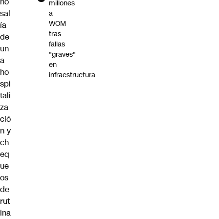
no
millones
sal
a
WOM
ía
tras
de
fallas
un
"graves"
a
en
ho
infraestructura
spi
tali
za
ció
n y
ch
eq
ue
os
de
rut
ina