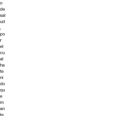
o
de
sal
ud
,
po
r
el
cu
al
ha
te
ni
do
qu
e
m
an
te