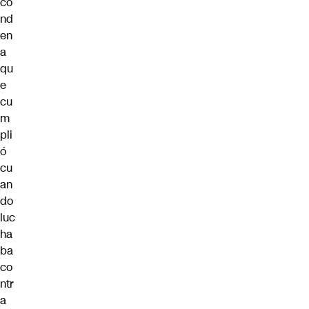
co
nd
en
a
qu
e
cu
m
pli
ó
cu
an
do
luc
ha
ba
co
ntr
a