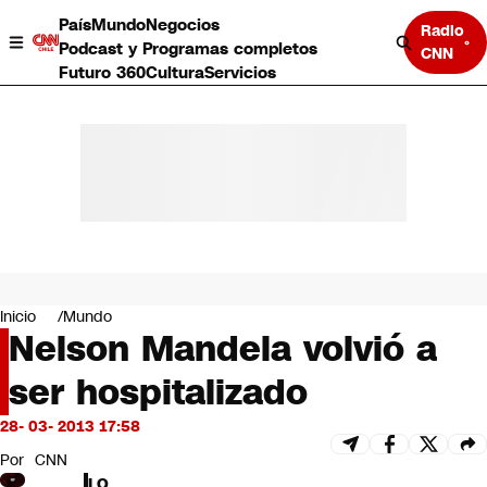
País
Mundo
Negocios
Radio
Podcast y Programas completos
CNN
Futuro 360
Cultura
Servicios
País
Mundo
Negocios
Inicio
Mundo
Nelson Mandela volvió a
Deportes
Programas completos
ser hospitalizado
Cultura
Servicios
28- 03- 2013 17:58
Bits
CNN Data
Por
CNN
CNN tiempo
LO