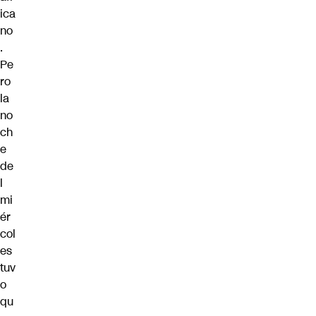
ica
no
.
Pe
ro
la
no
ch
e
de
l
mi
ér
col
es
tuv
o
qu