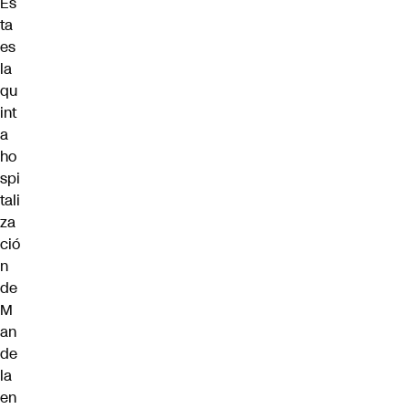
Es
ta
es
la
qu
int
a
ho
spi
tali
za
ció
n
de
M
an
de
la
en