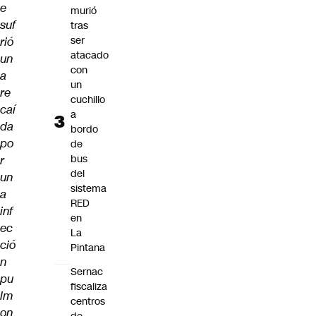
e
murió
suf
tras
ser
rió
atacado
un
con
a
un
re
cuchillo
caí
a
da
bordo
po
de
bus
r
del
un
sistema
a
RED
inf
en
ec
La
ció
Pintana
n
Sernac
pu
fiscaliza
lm
centros
on