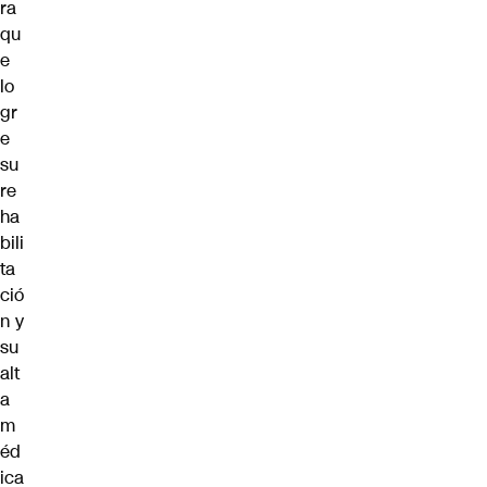
ra
qu
e
lo
gr
e
su
re
ha
bili
ta
ció
n y
su
alt
a
m
éd
ica