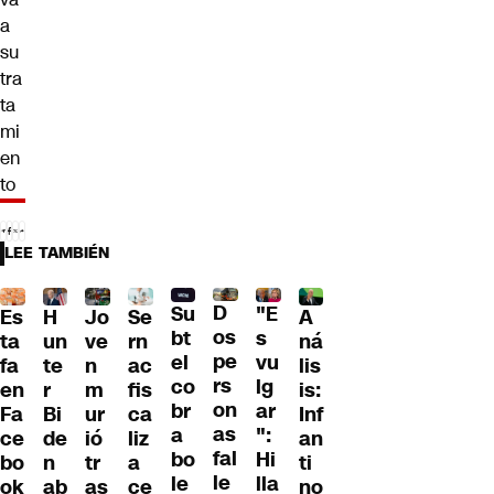
a
su
tra
ta
mi
en
to
LEE TAMBIÉN
D
Su
"E
H
Jo
Se
A
Es
os
bt
s
un
ve
rn
ná
ta
pe
el
vu
te
n
ac
lis
fa
rs
co
lg
r
m
fis
is:
en
on
br
ar
Bi
ur
ca
Inf
Fa
as
a
":
de
ió
liz
an
ce
fal
bo
Hi
n
tr
a
ti
bo
le
le
lla
ab
as
ce
no
ok