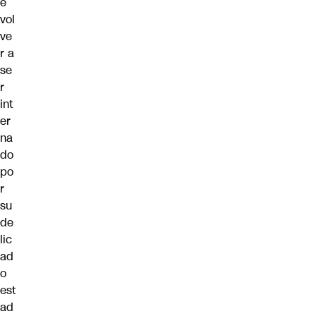
e
vol
ve
r a
se
r
int
er
na
do
po
r
su
de
lic
ad
o
est
ad