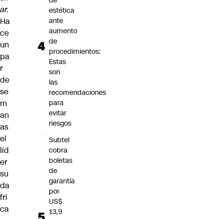
de
ar.
estética
Ha
ante
aumento
ce
de
un
procedimientos:
pa
Estas
r
son
de
las
se
recomendaciones
m
para
evitar
an
riesgos
as
el
Subtel
líd
cobra
boletas
er
de
su
garantía
da
por
fri
US$
ca
13,9