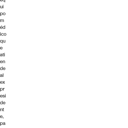
ui
po
m
éd
ico
qu
e
ati
en
de
al
ex
pr
esi
de
nt
e,
pa