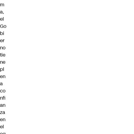
m
a,
el
Go
bi
er
no
tie
ne
pl
en
a
co
nfi
an
za
en
el
eq