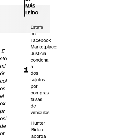
Futuro 360
MÁS
Opinión
LEÍDO
Estafa
en
Facebook
Marketplace:
E
Justicia
ste
condena
mi
a
ér
dos
sujetos
col
por
es
compras
el
falsas
ex
de
pr
vehículos
esi
Hunter
de
Biden
nt
aborda