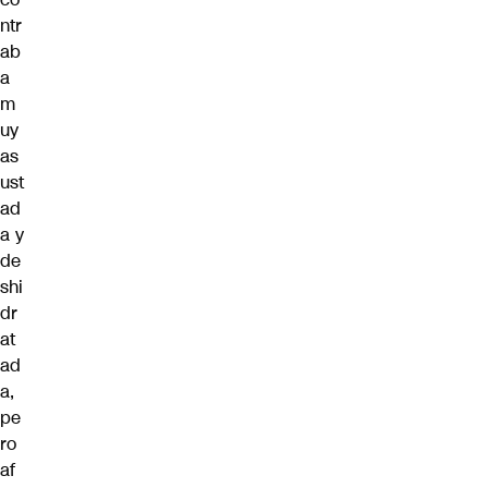
ntr
ab
a
m
uy
as
ust
ad
a y
de
shi
dr
at
ad
a,
pe
ro
af