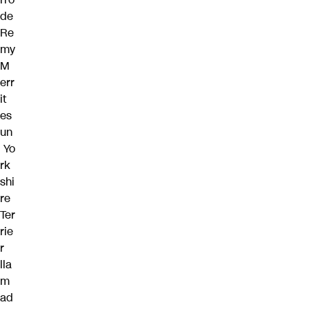
de
Re
my
M
err
it
es
un
Yo
rk
shi
re
Ter
rie
r
lla
m
ad