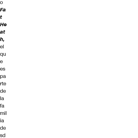
o
Fa
t
He
at
h,
el
qu
e
es
pa
rte
de
la
fa
mil
ia
de
sd