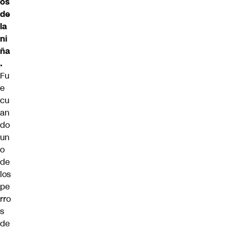
os
de
la
ni
ña
.
Fu
e
cu
an
do
un
o
de
los
pe
rro
s
de