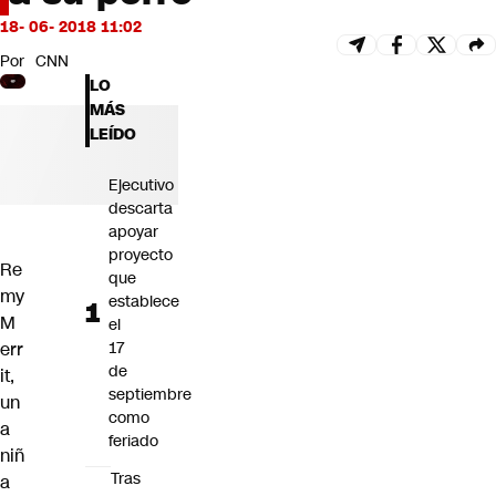
Futuro 360
18- 06- 2018 11:02
Opinión
Por
CNN
LO
MÁS
LEÍDO
Ejecutivo
descarta
apoyar
proyecto
Re
que
my
establece
M
el
err
17
de
it,
septiembre
un
como
a
feriado
niñ
Tras
a