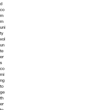
d
co
m
m
uni
ty
vol
un
te
er
s
co
mi
ng
to
ge
th
er
to