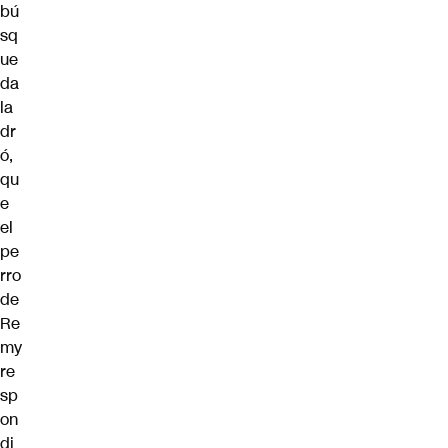
bú
sq
ue
da
la
dr
ó,
qu
e
el
pe
rro
de
Re
my
re
sp
on
di