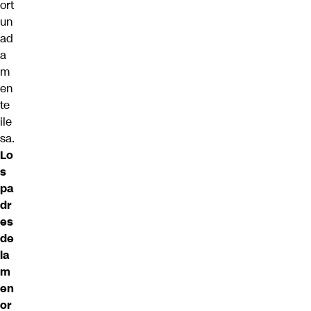
ort
un
ad
a
m
en
te
ile
sa.
Lo
s
pa
dr
es
de
la
m
en
or