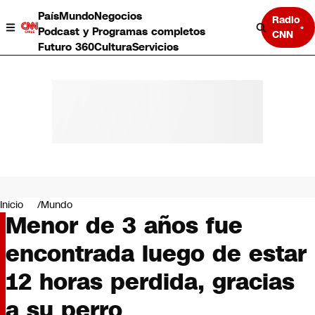
País
Mundo
Negocios
Radio
Podcast y Programas completos
CNN
Futuro 360
Cultura
Servicios
País
Mundo
Negocios
Inicio
Mundo
Menor de 3 años fue
Deportes
Programas completos
encontrada luego de estar
Cultura
Servicios
12 horas perdida, gracias
Bits
CNN Data
a su perro
CNN tiempo