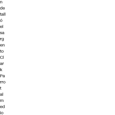
n
de
tall
ó
el
sa
rg
en
to
Cl
ar
k
Pa
rro
t
al
m
ed
io