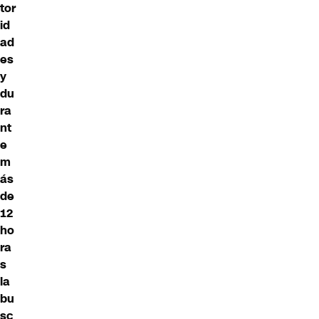
tor
id
ad
es
y
du
ra
nt
e
m
ás
de
12
ho
ra
s
la
bu
sc