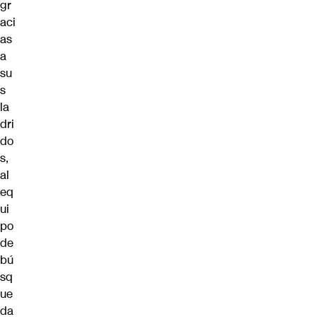
gr
aci
as
a
su
s
la
dri
do
s,
al
eq
ui
po
de
bú
sq
ue
da