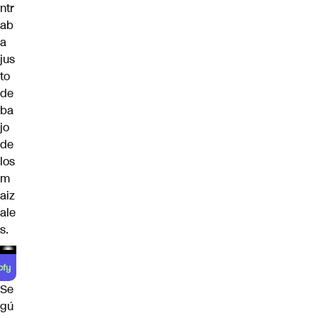
ntr
ab
a
jus
to
de
ba
jo
de
los
m
aiz
ale
s.
Se
gú