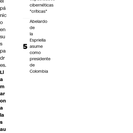
el
cibernéticas
pá
"críticas"
nic
Abelardo
o
de
en
la
su
Espriella
s
asume
pa
como
dr
presidente
es.
de
Colombia
Ll
a
m
ar
on
a
la
s
au