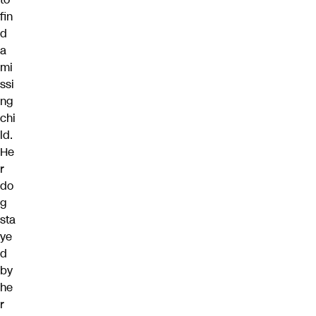
fin
d
a
mi
ssi
ng
chi
ld.
He
r
do
g
sta
ye
d
by
he
r