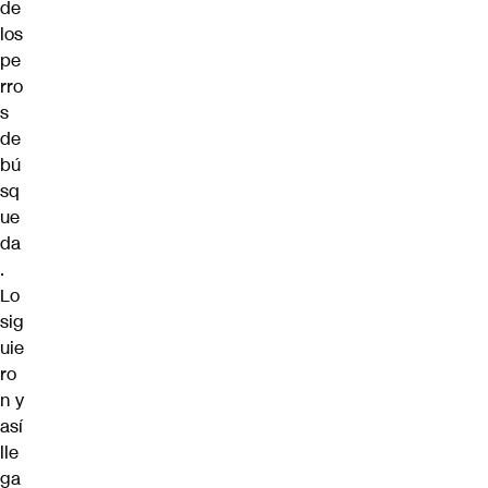
de
los
pe
rro
s
de
bú
sq
ue
da
.
Lo
sig
uie
ro
n y
así
lle
ga