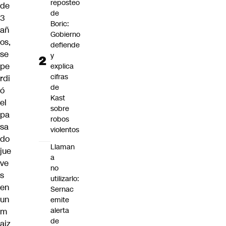
reposteo
de
de
3
Boric:
añ
Gobierno
os,
defiende
se
y
pe
explica
cifras
rdi
de
ó
Kast
el
sobre
pa
robos
sa
violentos
do
Llaman
jue
a
ve
no
s
utilizarlo:
en
Sernac
un
emite
alerta
m
de
aiz