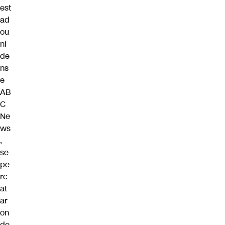
est
ad
ou
ni
de
ns
e
AB
C
Ne
ws
,
se
pe
rc
at
ar
on
de