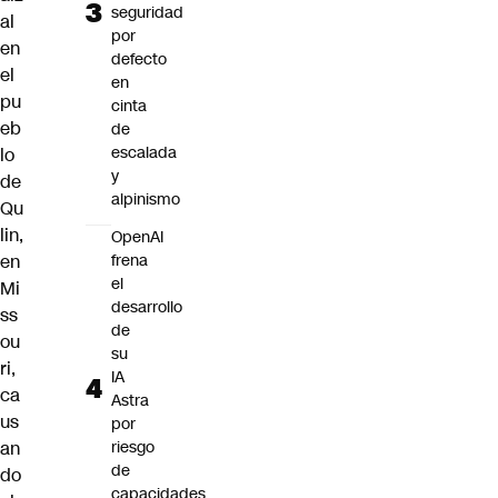
seguridad
al
por
en
defecto
el
en
pu
cinta
eb
de
escalada
lo
y
de
alpinismo
Qu
lin,
OpenAI
en
frena
el
Mi
desarrollo
ss
de
ou
su
ri,
IA
ca
Astra
us
por
an
riesgo
de
do
capacidades