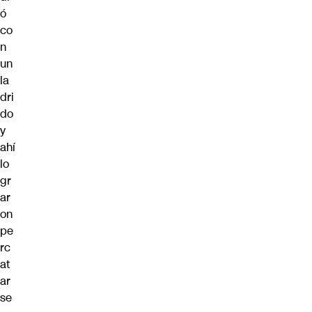
ó
co
n
un
la
dri
do
y
ahí
lo
gr
ar
on
pe
rc
at
ar
se