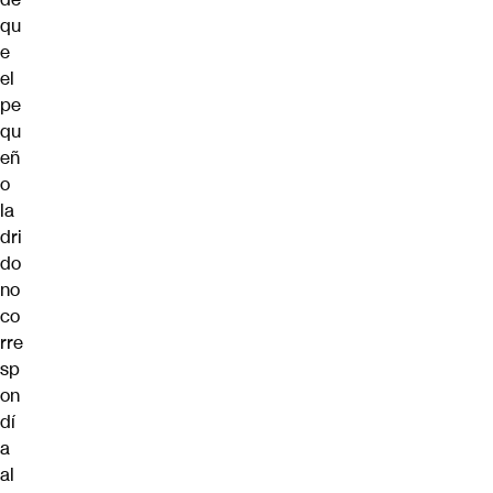
qu
e
el
pe
qu
eñ
o
la
dri
do
no
co
rre
sp
on
dí
a
al