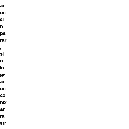
ar
on
si
n
pa
rar
,
si
n
lo
gr
ar
en
co
ntr
ar
ra
str