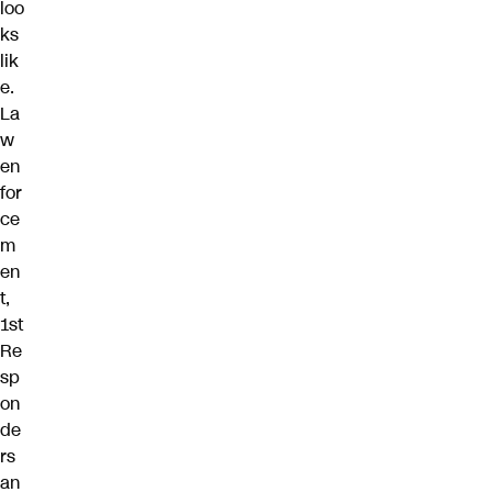
loo
ks
lik
e.
La
w
en
for
ce
m
en
t,
1st
Re
sp
on
de
rs
an