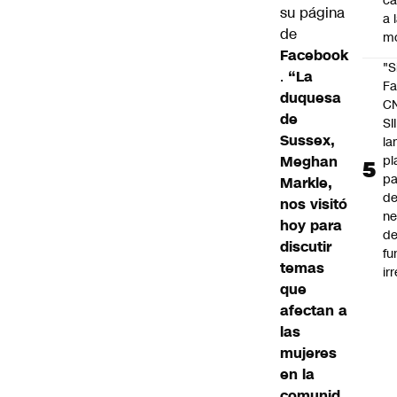
c
su página
a 
de
m
Facebook
"S
.
“La
Fa
duquesa
C
de
SII
Sussex,
la
pl
Meghan
pa
Markle,
de
nos visitó
ne
hoy para
d
discutir
fu
temas
ir
que
afectan a
las
mujeres
en la
comunid