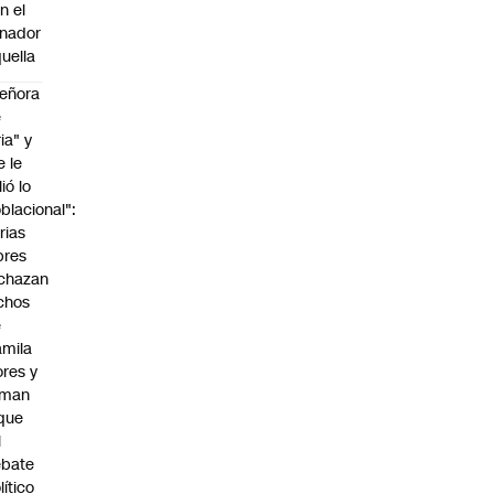
n el
nador
uella
eñora
e
ria" y
e le
lió lo
blacional":
rias
bres
chazan
chos
e
mila
ores y
aman
que
l
ebate
lítico