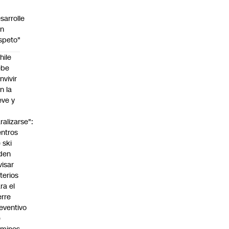
sarrolle
on
speto"
hile
ebe
nvivir
n la
eve y
o
ralizarse":
ntros
 ski
den
visar
iterios
ra el
erre
eventivo
e