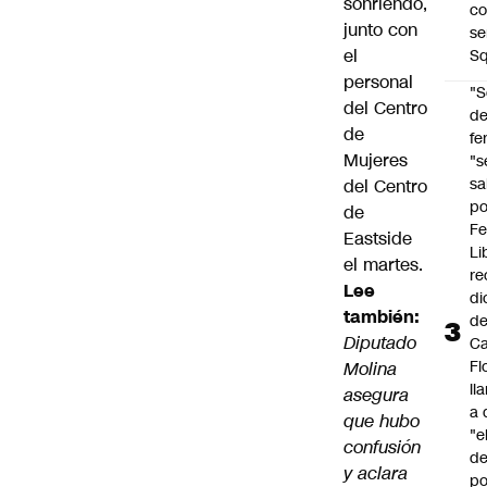
sonriendo,
co
junto con
se
el
Sq
personal
"S
del Centro
d
de
fe
Mujeres
"s
sa
del Centro
po
de
Fe
Eastside
Li
el martes.
re
Lee
di
también:
d
Diputado
Ca
Fl
Molina
ll
asegura
a 
que hubo
"e
confusión
d
y aclara
po