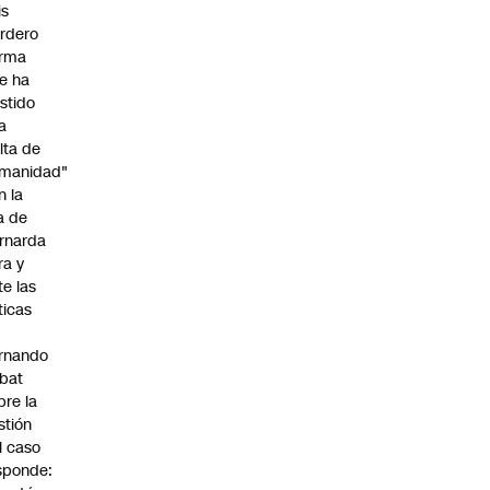
is
rdero
irma
e ha
istido
a
alta de
manidad"
n la
ja de
rnarda
ra y
te las
íticas
rnando
bat
bre la
stión
l caso
sponde: