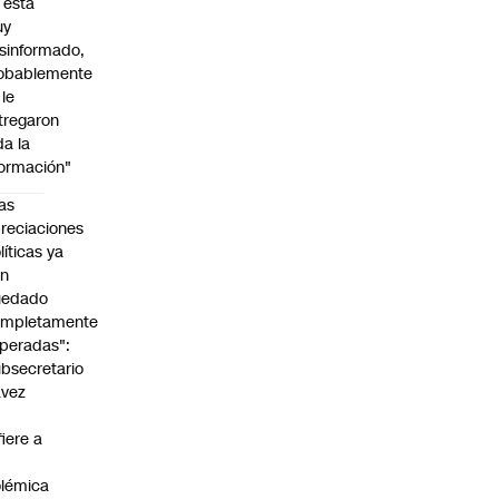
l está
uy
sinformado,
obablemente
 le
tregaron
da la
formación"
as
reciaciones
líticas ya
an
uedado
ompletamente
peradas":
bsecretario
avez
fiere a
lémica