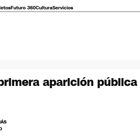
letos
Futuro 360
Cultura
Servicios
imera aparición pública 
MÁS
O