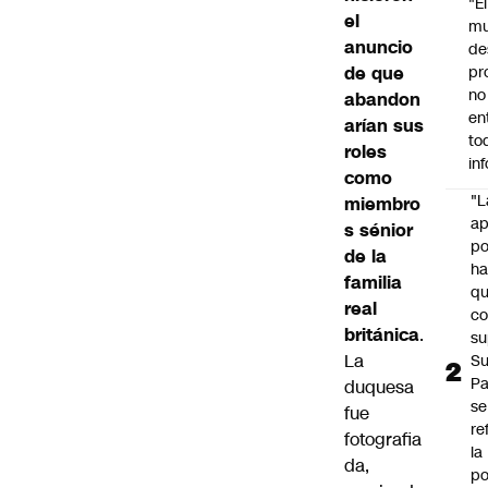
"É
el
m
anuncio
de
de que
pr
no
abandon
en
arían sus
to
roles
in
como
"L
miembro
ap
s sénior
po
de la
h
familia
q
real
c
británica
.
su
La
Su
P
duquesa
se
fue
re
fotografia
la
da,
po