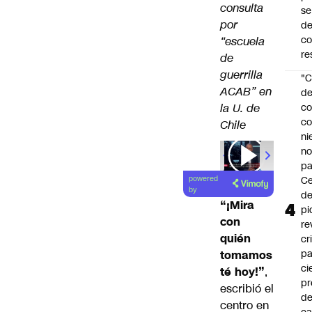
consulta
se
por
de
c
“escuela
re
de
guerrilla
"C
ACAB” en
d
la U. de
co
co
Chile
ni
n
pa
Ce
powered
by
de
“¡Mira
pi
con
re
quién
cr
pa
tomamos
ci
té hoy!”
,
pr
escribió el
d
centro en