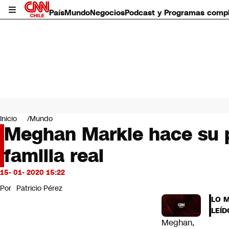
País
Mundo
Negocios
Podcast y Programas comp
País
Mundo
Inicio
Mundo
Negocios
Meghan Markle hace su pr
Deportes
familia real
Programas completos
Cultura
Servicios
15- 01- 2020 15:22
Bits
Por
Patricio Pérez
CNN Data
LO 
CNN tiempo
LEÍD
Futuro 360
Meghan,
Opinión