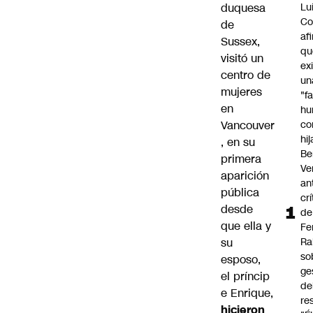
duquesa
Lu
Co
de
af
Sussex,
qu
visitó un
ex
centro de
un
mujeres
"f
en
hu
Vancouver
co
hi
, en su
Be
primera
Ve
aparición
an
pública
cr
desde
de
que ella y
Fe
su
Ra
so
esposo,
ge
el príncip
de
e Enrique,
re
hicieron