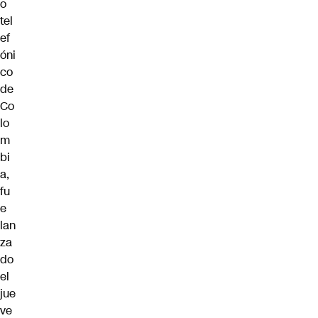
o
tel
ef
óni
co
de
Co
lo
m
bi
a,
fu
e
lan
za
do
el
jue
ve