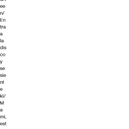
ee
n/
En
tra
a
la
dis
co
y
se
sie
nt
e
ki/
M
a
mi,
est