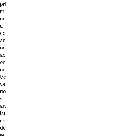
pri
m
er
a
col
ab
or
aci
ón
en
tre
va
rio
s
art
ist
as
de
M