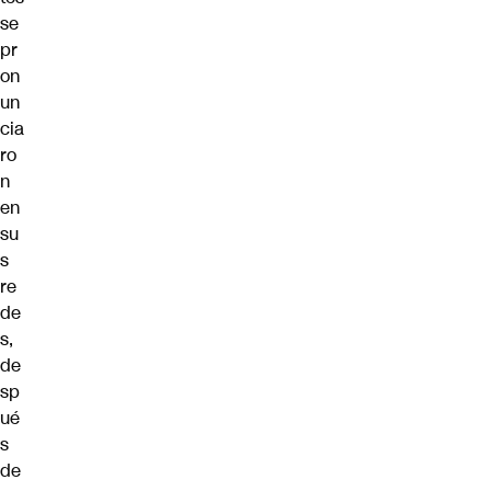
se
pr
on
un
cia
ro
n
en
su
s
re
de
s,
de
sp
ué
s
de