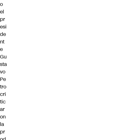
o
el
pr
esi
de
nt
e
Gu
sta
vo
Pe
tro
cri
tic
ar
on
la
pr
od