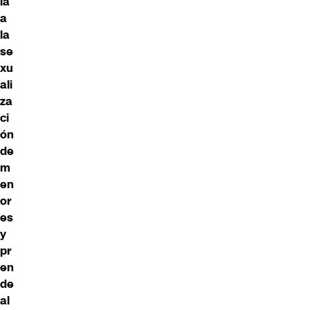
ía
a
la
se
xu
ali
za
ci
ón
de
m
en
or
es
y
pr
en
de
al