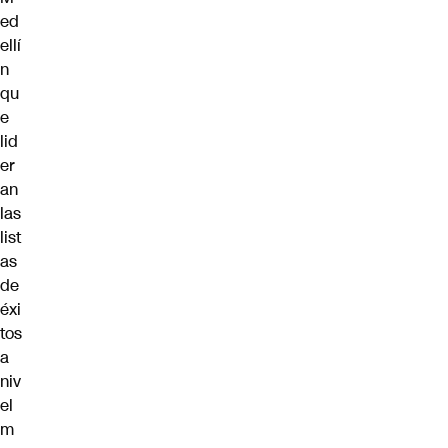
ed
ellí
n
qu
e
lid
er
an
las
list
as
de
éxi
tos
a
niv
el
m