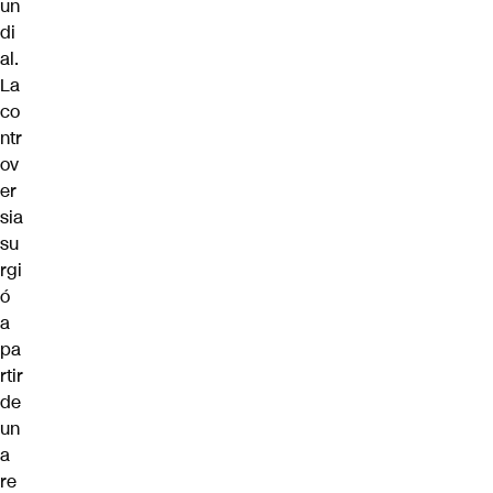
un
di
al.
La
co
ntr
ov
er
sia
su
rgi
ó
a
pa
rtir
de
un
a
re