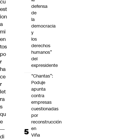
cu
defensa
est
de
ion
la
a
democracia
mi
y
en
los
derechos
tos
humanos”
po
del
r
expresidente
ha
“Chantas”:
ce
Poduje
r
apunta
let
contra
ra
empresas
s
cuestionadas
qu
por
e
reconstrucción
en
—
Viña
di