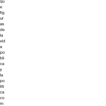
qu
e
fig
ur
as
de
la
vid
a
pú
bli
ca
y
la
po
líti
ca
co
m