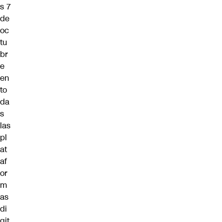
s 7
de
oc
tu
br
e
en
to
da
s
las
pl
at
af
or
m
as
di
git