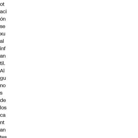
ot
aci
ón
se
xu
al
inf
an
til.
Al
gu
no
s
de
los
ca
nt
an
tes