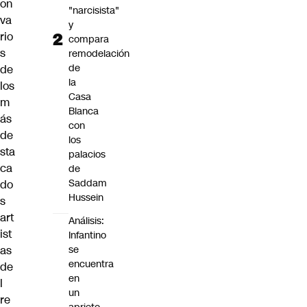
on
"narcisista"
va
y
rio
compara
s
remodelación
de
de
la
los
Casa
m
Blanca
ás
con
de
los
sta
palacios
ca
de
Saddam
do
Hussein
s
art
Análisis:
ist
Infantino
se
as
encuentra
de
en
l
un
re