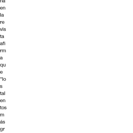
ña
en
la
re
vis
ta
afi
rm
a
qu
e
“lo
s
tal
en
tos
m
ás
gr