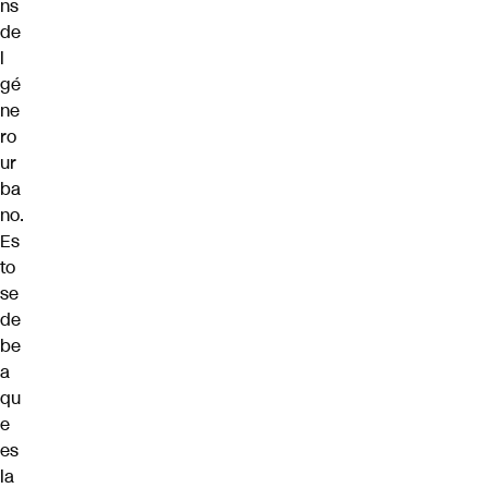
ns
de
l
gé
ne
ro
ur
ba
no.
Es
to
se
de
be
a
qu
e
es
la