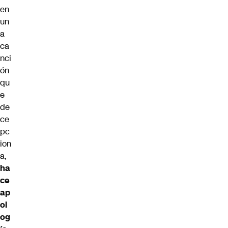
en
un
a
ca
nci
ón
qu
e
de
ce
pc
ion
a,
ha
ce
ap
ol
og