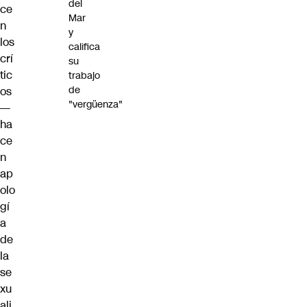
del
ce
Mar
n
y
los
califica
crí
su
tic
trabajo
de
os
"vergüenza"
—
ha
ce
n
ap
olo
gí
a
de
la
se
xu
ali