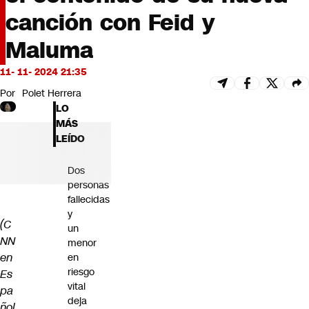
Futuro 360
canción con Feid y
Opinión
Maluma
11- 11- 2024 21:35
Por
Polet Herrera
LO
MÁS
LEÍDO
Dos
personas
fallecidas
y
(C
un
NN
menor
en
en
riesgo
Es
vital
pa
deja
ñol