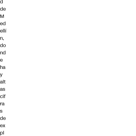
d
de
M
ed
ellí
n,
do
nd
e
ha
y
alt
as
cif
ra
s
de
ex
pl