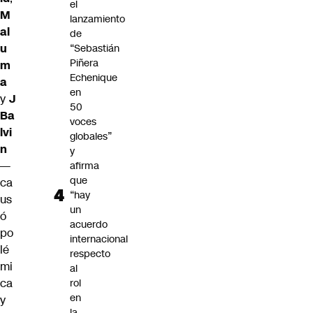
el
M
lanzamiento
al
de
u
“Sebastián
Piñera
m
Echenique
a
en
y
J
50
Ba
voces
lvi
globales”
n
y
—
afirma
que
ca
“hay
us
un
ó
acuerdo
po
internacional
lé
respecto
mi
al
ca
rol
en
y
la