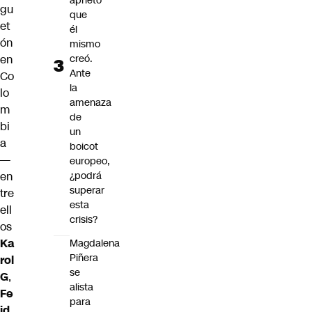
aprieto
gu
que
et
él
ón
mismo
creó.
en
Ante
Co
la
lo
amenaza
m
de
bi
un
a
boicot
—
europeo,
¿podrá
en
superar
tre
esta
ell
crisis?
os
Ka
Magdalena
Piñera
rol
se
G
,
alista
Fe
para
id
,