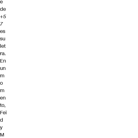
e
de
+5
7
es
su
let
ra.
En
un
m
o
m
en
to,
Fei
d
y
M