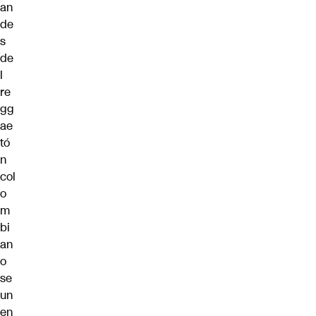
an
de
s
de
l
re
gg
ae
tó
n
col
o
m
bi
an
o
se
un
en