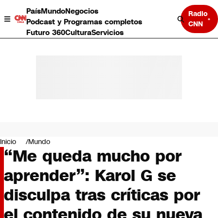
País
Mundo
Negocios
Radio
Podcast y Programas completos
CNN
Futuro 360
Cultura
Servicios
País
Mundo
Negocios
Inicio
Mundo
“Me queda mucho por
Deportes
Programas completos
aprender”: Karol G se
Cultura
Servicios
disculpa tras críticas por
Bits
CNN Data
el contenido de su nueva
CNN tiempo