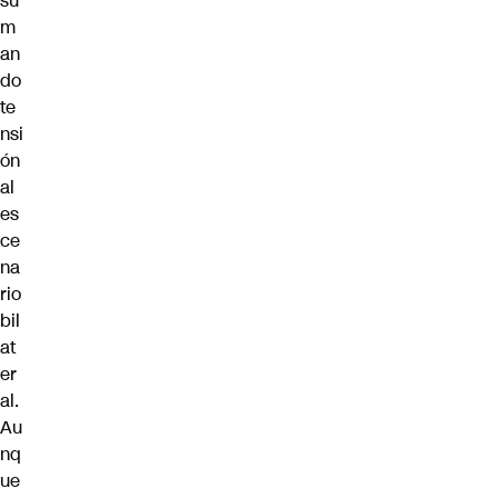
su
m
an
do
te
nsi
ón
al
es
ce
na
rio
bil
at
er
al.
Au
nq
ue