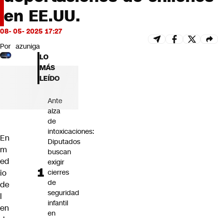
Futuro 360
en EE.UU.
Opinión
08- 05- 2025 17:27
Por
azuniga
LO
MÁS
LEÍDO
Ante
alza
de
intoxicaciones:
En
Diputados
m
buscan
ed
exigir
cierres
io
de
de
seguridad
l
infantil
en
en