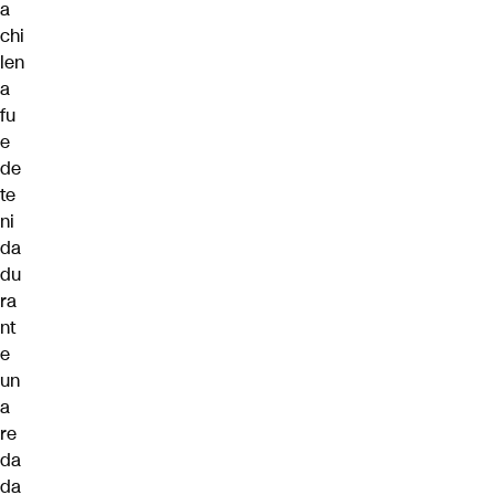
a
chi
len
a
fu
e
de
te
ni
da
du
ra
nt
e
un
a
re
da
da