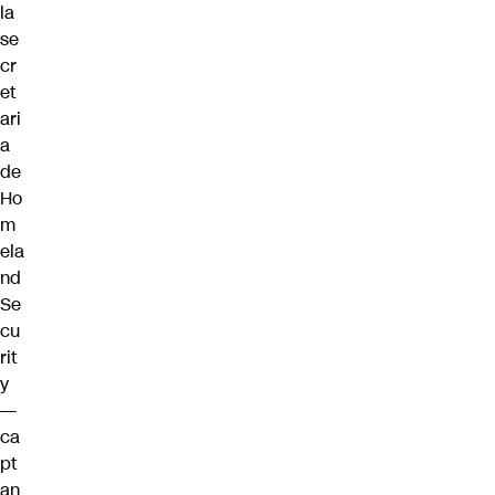
la
se
cr
et
ari
a
de
Ho
m
ela
nd
Se
cu
rit
y
—
ca
pt
an