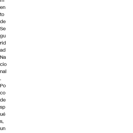
m
en
to
de
Se
gu
rid
ad
Na
cio
nal
.
Po
co
de
sp
ué
s,
un