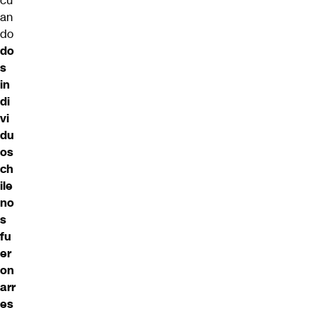
cu
an
do
do
s
in
di
vi
du
os
ch
ile
no
s
fu
er
on
arr
es