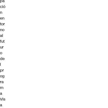
pa
ció
n
en
tor
no
al
fut
ur
o
de
l
pr
og
ra
m
a
Vis
a