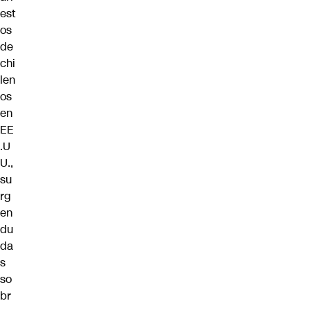
est
os
de
chi
len
os
en
EE
.U
U.,
su
rg
en
du
da
s
so
br