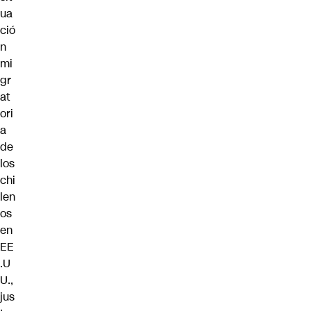
ua
ció
n
mi
gr
at
ori
a
de
los
chi
len
os
en
EE
.U
U.,
jus