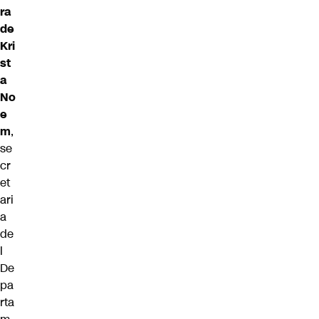
ra
de
Kri
st
a
No
e
m
,
se
cr
et
ari
a
de
l
De
pa
rta