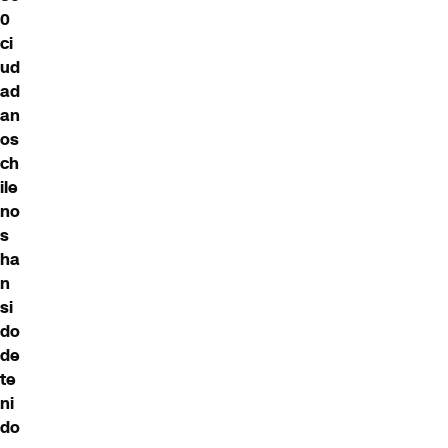
0
ci
ud
ad
an
os
ch
ile
no
s
ha
n
si
do
de
te
ni
do