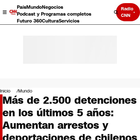
País
Mundo
Negocios
Radio
Podcast y Programas completos
CNN
Futuro 360
Cultura
Servicios
País
Mundo
Negocios
Inicio
Mundo
Más de 2.500 detenciones
Deportes
Programas completos
en los últimos 5 años:
Cultura
Servicios
Aumentan arrestos y
Bits
CNN Data
deportaciones de chilenos
CNN tiempo