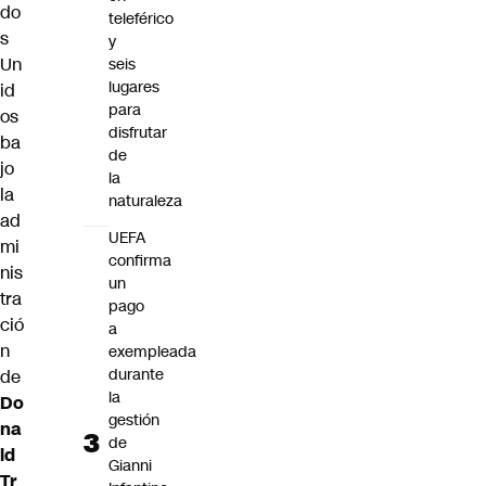
do
teleférico
s
y
Un
seis
lugares
id
para
os
disfrutar
ba
de
jo
la
la
naturaleza
ad
UEFA
mi
confirma
nis
un
tra
pago
ció
a
n
exempleada
durante
de
la
Do
gestión
na
de
ld
Gianni
Tr