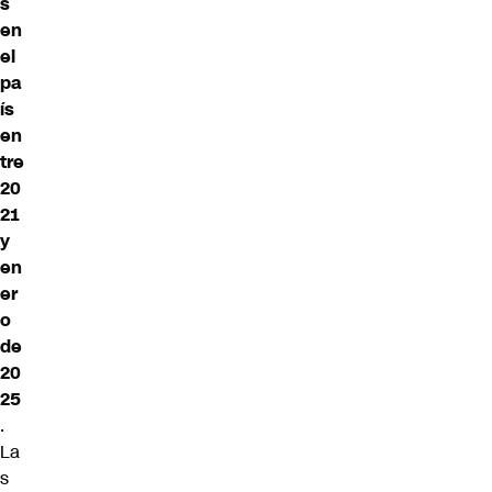
s
en
el
pa
ís
en
tre
20
21
y
en
er
o
de
20
25
.
La
s