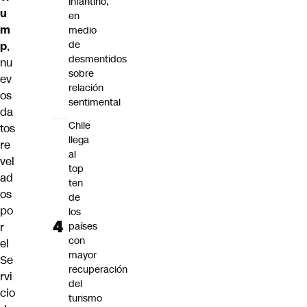
Infantino,
u
en
m
medio
de
p
,
desmentidos
nu
sobre
ev
relación
os
sentimental
da
Chile
tos
llega
re
al
vel
top
ad
ten
os
de
po
los
países
r
con
el
mayor
Se
recuperación
rvi
del
cio
turismo