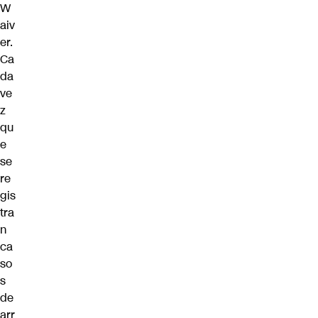
W
aiv
er.
Ca
da
ve
z
qu
e
se
re
gis
tra
n
ca
so
s
de
arr