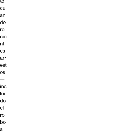
to
cu
an
do
re
cie
nt
es
arr
est
os
—
inc
lui
do
el
ro
bo
a