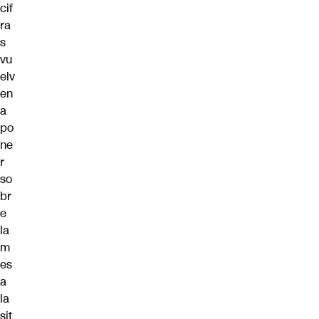
cif
ra
s
vu
elv
en
a
po
ne
r
so
br
e
la
m
es
a
la
sit