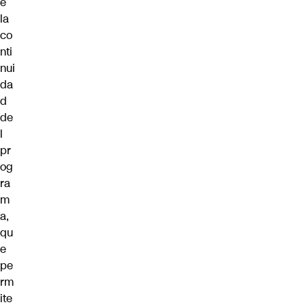
e
la
co
nti
nui
da
d
de
l
pr
og
ra
m
a,
qu
e
pe
rm
ite