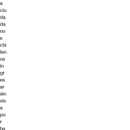
a
ciu
da
da
no
s
chi
len
os
in
gr
es
ar
sin
vis
a
po
r
ha