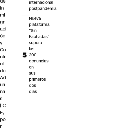
de
internacional
In
postpandemia
mi
Nueva
gr
plataforma
aci
“Sin
ón
Fachadas”
y
supera
las
Co
200
ntr
denuncias
ol
en
de
sus
Ad
primeros
ua
dos
na
días
s
(IC
E,
po
r