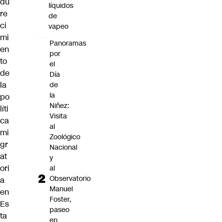
du
líquidos
re
de
ci
vapeo
mi
Panoramas
en
por
to
el
de
Día
la
de
la
po
Niñez:
líti
Visita
ca
al
mi
Zoológico
gr
Nacional
at
y
ori
al
Observatorio
a
Manuel
en
Foster,
Es
paseo
ta
en