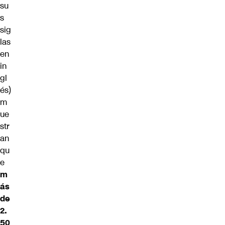
su
s
sig
las
en
in
gl
és)
m
ue
str
an
qu
e
m
ás
de
2.
50