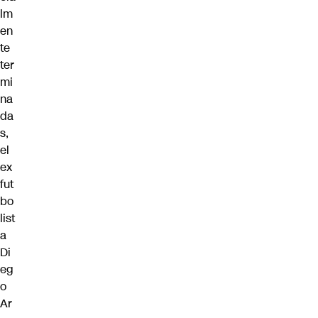
lm
en
te
ter
mi
na
da
s,
el
ex
fut
bo
list
a
Di
eg
o
Ar