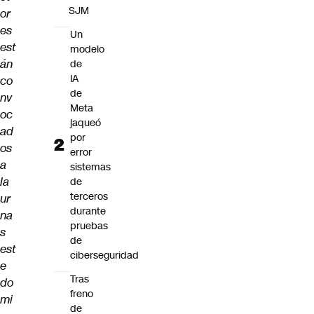
SJM
or
es
Un
est
modelo
án
de
IA
co
de
nv
Meta
oc
jaqueó
ad
por
os
error
a
sistemas
la
de
terceros
ur
durante
na
pruebas
s
de
est
ciberseguridad
e
Tras
do
freno
mi
de