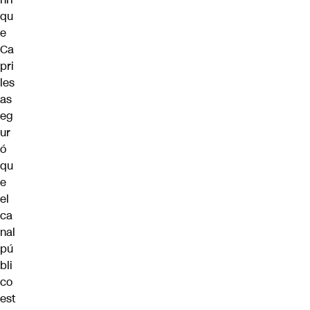
qu
e
Ca
pri
les
as
eg
ur
ó
qu
e
el
ca
nal
pú
bli
co
est