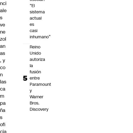
nci
“El
ale
sistema
s
actual
ve
es
casi
ne
inhumano”
zol
an
Reino
as
Unido
autoriza
, y
la
co
fusión
n
entre
las
Paramount
ca
y
m
Warner
pa
Bros.
Discovery
ña
s
ofi
cia