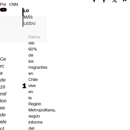
Por
CNN
Futuro 360
LO
Opinión
MÁS
LEÍDO
Cerca
del
60%
de
Ce
los
rc
migrantes
a
en
de
Chile
vive
19
en
mil
la
lon
Región
es
Metropolitana,
de
según
ele
informe
ct
del