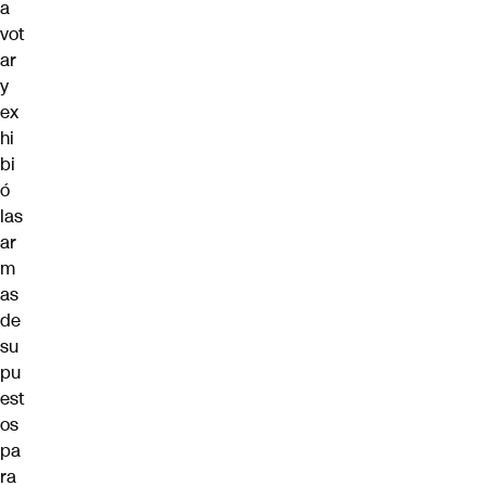
a
vot
ar
y
ex
hi
bi
ó
las
ar
m
as
de
su
pu
est
os
pa
ra