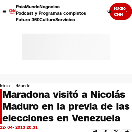
País
Mundo
Negocios
Radio
Podcast y Programas completos
CNN
Futuro 360
Cultura
Servicios
País
Mundo
Negocios
Inicio
Mundo
Maradona visitó a Nicolás
Deportes
Programas completos
Maduro en la previa de las
Cultura
Servicios
elecciones en Venezuela
Bits
CNN Data
12- 04- 2013 20:31
CNN tiempo