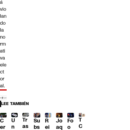
á
vio
lan
do
la
no
rm
ati
va
ele
ct
or
al.
LEE TAMBIÉN
Tr
T
U
C
Su
R
Jo
Fo
as
C
n
er
bs
ei
aq
o