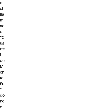
o
el
lla
m
ad
o
“C
ua
rte
l
de
M
on
ta
ña
”
do
nd
e