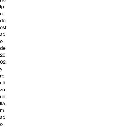
lp
e
de
est
ad
o
de
20
02
y
re
ali
zó
un
lla
m
ad
o