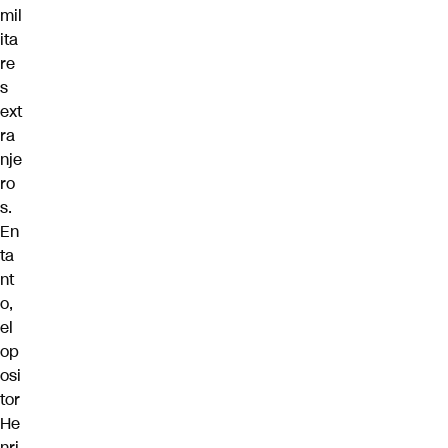
mil
ita
re
s
ext
ra
nje
ro
s.
En
ta
nt
o,
el
op
osi
tor
He
nri