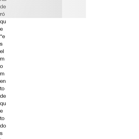
de
ró
qu
e
“e
s
el
m
o
m
en
to
de
qu
e
to
do
s