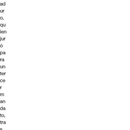
ad
ur
o,
qu
ien
jur
ó
pa
ra
un
ter
ce
r
m
an
da
to,
tra
s