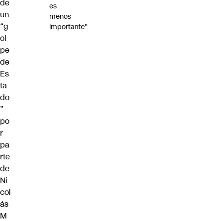
de
es
un
menos
“g
importante"
ol
pe
de
Es
ta
do
”
po
r
pa
rte
de
Ni
col
ás
M