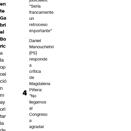
judiciales:
en
"Sería
te
francamente
Ga
un
retroceso
bri
importante"
el
Bo
Daniel
ric
Manouchehri
a
(PS)
responde
la
a
op
crítica
osi
de
ció
Magdalena
n
Piñera:
m
“No
ay
llegamos
al
ori
Congreso
tar
a
ia
agradar
de