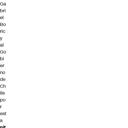
Ga
bri
el
Bo
ric
y
al
Go
bi
er
no
de
Ch
ile
po
r
est
a
nít