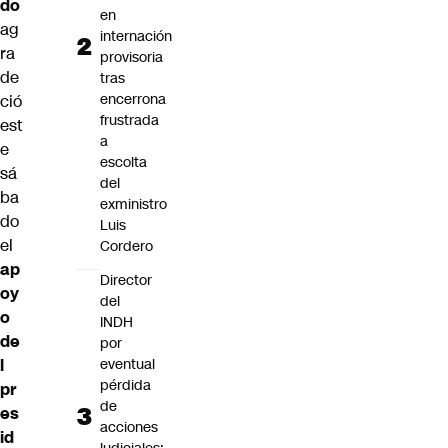
do
en
ag
internación
ra
provisoria
de
tras
encerrona
ció
frustrada
est
a
e
escolta
sá
del
ba
exministro
do
Luis
el
Cordero
ap
Director
oy
del
o
INDH
de
por
eventual
l
pérdida
pr
de
es
acciones
id