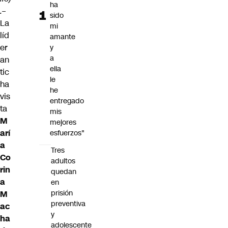
ha
.
–
sido
La
mi
líd
amante
er
y
a
an
ella
tic
le
ha
he
vis
entregado
ta
mis
M
mejores
arí
esfuerzos"
a
Tres
Co
adultos
rin
quedan
a
en
prisión
M
preventiva
ac
y
ha
adolescente