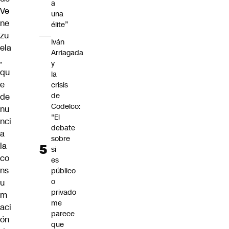
a
Ve
una
ne
élite”
zu
Iván
ela
Arriagada
,
y
qu
la
e
crisis
de
de
Codelco:
nu
"El
nci
debate
a
sobre
la
si
co
es
ns
público
o
u
privado
m
me
aci
parece
ón
que