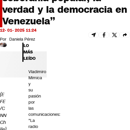
Futuro 360
verdad y la democracia en
Opinión
Venezuela”
12- 01- 2025 11:24
Por
Daniela Pérez
LO
MÁS
LEÍDO
Vladimiro
Mimica
y
su
(E
pasión
FE
por
/C
las
comunicaciones:
NN
"La
Ch
radio
ile)