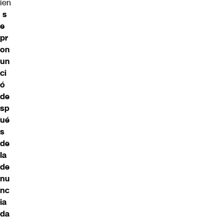
ien
s
e
pr
on
un
ci
ó
de
sp
ué
s
de
la
de
nu
nc
ia
da