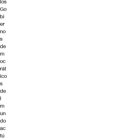
los
Go
bi
er
no
s
de
m
oc
rát
ico
s
de
l
m
un
do
ac
tú