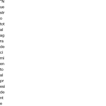
“N
ue
str
o
tot
al
ag
ra
de
ci
mi
en
to
al
pr
esi
de
nt
e