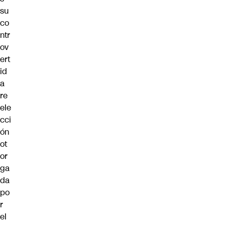
su
co
ntr
ov
ert
id
a
re
ele
cci
ón
ot
or
ga
da
po
r
el