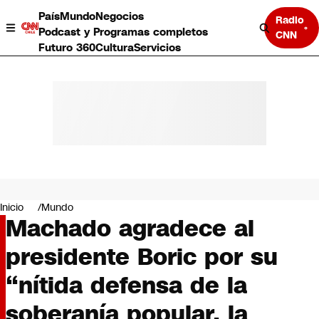
País
Mundo
Negocios
Radio
Podcast y Programas completos
CNN
Futuro 360
Cultura
Servicios
País
Mundo
Negocios
Inicio
Mundo
Machado agradece al
Deportes
Programas completos
presidente Boric por su
Cultura
Servicios
“nítida defensa de la
Bits
CNN Data
soberanía popular, la
CNN tiempo