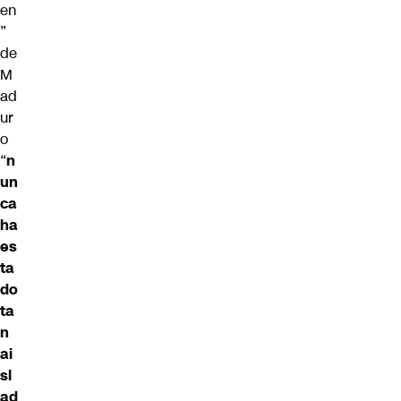
en
”
de
M
ad
ur
o
“
n
un
ca
ha
es
ta
do
ta
n
ai
sl
ad