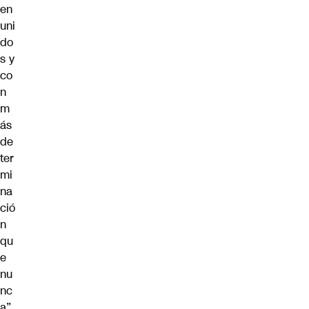
en
uni
do
s y
co
n
m
ás
de
ter
mi
na
ció
n
qu
e
nu
nc
a”.