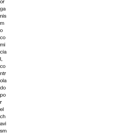
or
ga
nis
m
o
co
mi
cia
l,
co
ntr
ola
do
po
r
el
ch
avi
sm