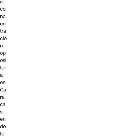
a
co
nc
en
tra
ció
n
op
osi
tor
a
en
Ca
ra
ca
s
en
de
fe