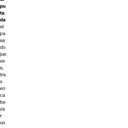
pu
ta
da
el
pa
sa
do
jue
ve
s,
tra
s
en
ca
be
za
r
un