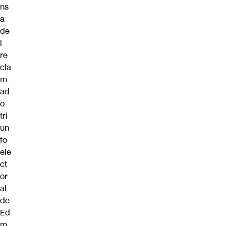
ns
a
de
l
re
cla
m
ad
o
tri
un
fo
ele
ct
or
al
de
Ed
m