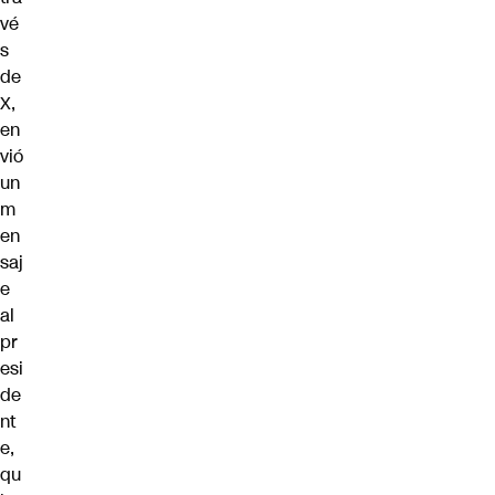
vé
s
de
X
,
en
vió
un
m
en
saj
e
al
pr
esi
de
nt
e,
qu