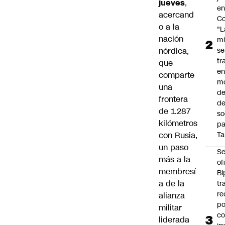
jueves
,
e
acercand
Co
o a la
"L
nación
mi
nórdica,
se
tr
que
en
comparte
m
una
d
frontera
de
de 1.287
so
kilómetros
pa
con Rusia,
Ta
un paso
Se
más a la
of
membresí
Bi
a de la
tr
re
alianza
po
militar
co
liderada