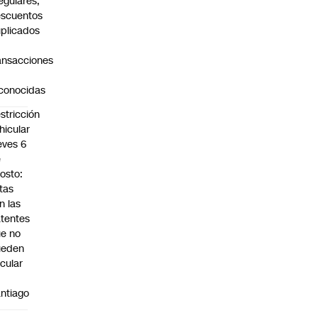
regulares,
scuentos
plicados
ansacciones
o
conocidas
stricción
hicular
eves 6
e
osto:
tas
n las
tentes
e no
ueden
rcular
n
ntiago
a