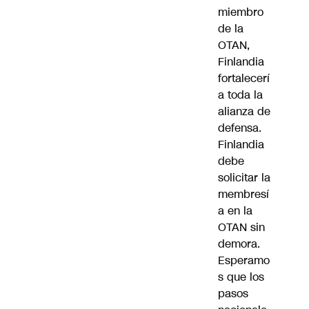
miembro
de la
OTAN,
Finlandia
fortalecerí
a toda la
alianza de
defensa.
Finlandia
debe
solicitar la
membresí
a en la
OTAN sin
demora.
Esperamo
s que los
pasos