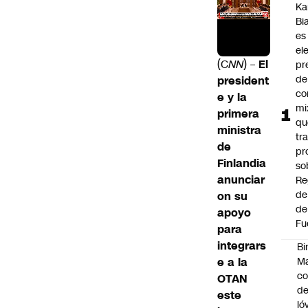
Ka
Bi
es
el
(C
NN
) –
El
pr
de
president
co
e y la
mi
primera
qu
ministra
tr
de
pr
Finlandia
so
anunciar
Re
de
on su
de
apoyo
Fu
para
integrars
Bi
e a la
Ma
co
OTAN
de
este
jó