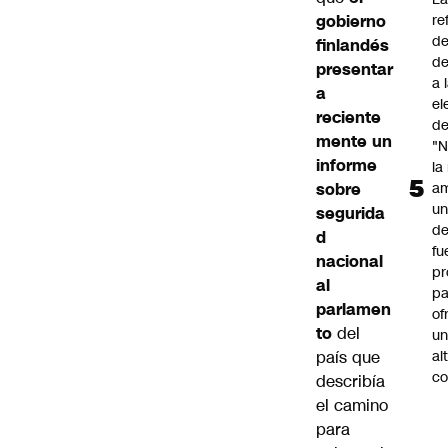
gobierno
re
de
finlandés
de
presentar
a 
a
el
reciente
de
mente un
"N
informe
la
sobre
am
un
segurida
de
d
fu
nacional
pr
al
pa
parlamen
of
to
del
u
país que
al
co
describía
el camino
para