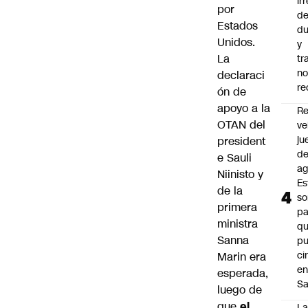
ir
por
de
Estados
du
Unidos.
y
La
tr
n
declaraci
re
ón de
apoyo a la
Re
OTAN del
ve
ju
president
d
e Sauli
ag
Niinisto y
Es
de la
so
primera
pa
ministra
qu
Sanna
p
ci
Marin era
e
esperada,
Sa
luego de
que
el
L