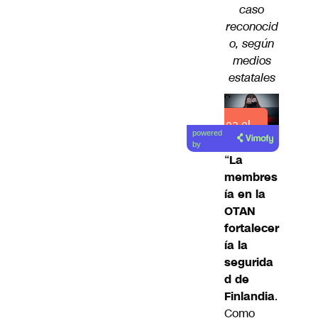
caso
reconocid
o, según
medios
estatales
Lea el
powered
artículo
by
“
La
membres
ía en la
OTAN
fortalecer
ía la
segurida
d de
Finlandia
.
Como