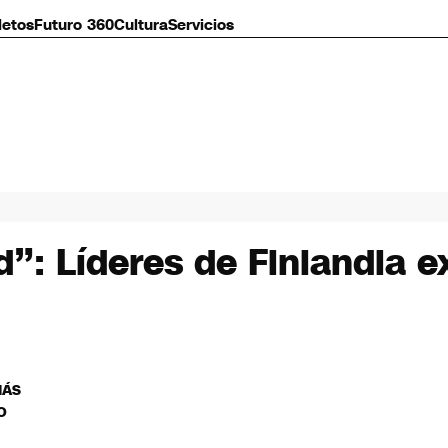
letos
Futuro 360
Cultura
Servicios
d”: Líderes de Finlandia 
MÁS
O