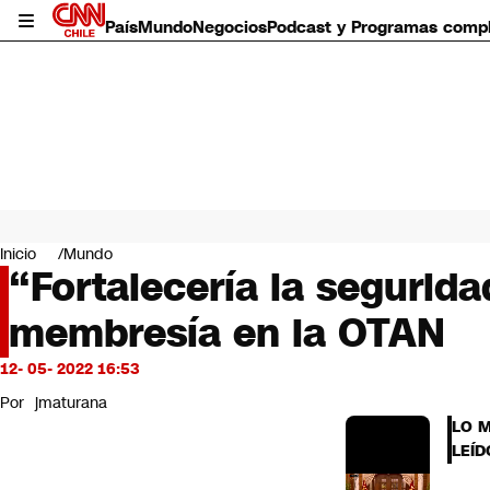
País
Mundo
Negocios
Podcast y Programas comp
País
Mundo
Inicio
Mundo
Negocios
“Fortalecería la segurida
Deportes
membresía en la OTAN
Programas completos
Cultura
Servicios
12- 05- 2022 16:53
Bits
Por
jmaturana
CNN Data
LO 
CNN tiempo
LEÍD
Futuro 360
Opinión