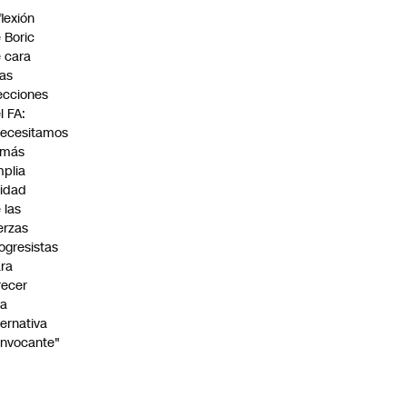
flexión
 Boric
 cara
las
ecciones
l FA:
ecesitamos
 más
plia
idad
 las
erzas
ogresistas
ra
recer
na
ternativa
nvocante"