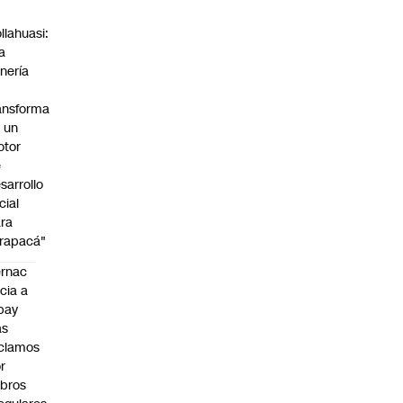
n
llahuasi:
a
nería
ansforma
 un
otor
e
sarrollo
cial
ra
rapacá"
rnac
icia a
pay
as
clamos
r
bros