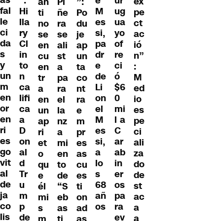
as
":
e
ur
ex
an
Pi
”:
fal
Hi
M
ug
pe
ti
ñe
Po
le
lla
es
ua
ct
no
ra
du
ci
ry
si,
yo
ac
se
se
je
da
Cl
pa
of
ió
en
ali
ap
s
in
dr
re
n”
cu
st
un
y
to
e
ci
:
en
a
ta
un
n
de
ó
M
tr
pa
co
m
ca
Li
$6
ed
a
ra
nt
en
lifi
on
0
io
en
el
ra
or
ca
el
mi
es
un
la
e
en
a
M
l a
pe
ap
nz
m
ri
D
es
C
ci
ri
a
pr
es
on
si,
ar
ali
et
mi
es
go
al
a
ab
za
o
en
as
vit
d
lo
in
do
qu
to
cu
al
Tr
s
er
de
e
de
es
de
u
68
os
st
él
“S
ti
ja
m
añ
pa
ac
mi
eb
on
co
p
os
ra
a
s
as
ad
lis
de
ev
a
m
ti
as