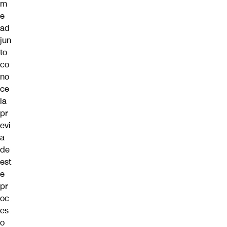
m
e
ad
jun
to
co
no
ce
la
pr
evi
a
de
est
e
pr
oc
es
o