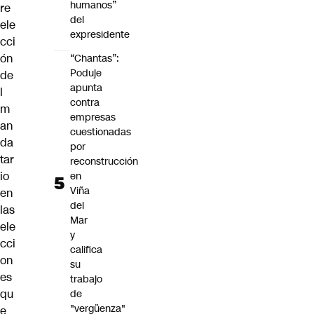
humanos”
re
del
ele
expresidente
cci
ón
“Chantas”:
Poduje
de
apunta
l
contra
m
empresas
an
cuestionadas
da
por
tar
reconstrucción
io
en
Viña
en
del
las
Mar
ele
y
cci
califica
on
su
es
trabajo
qu
de
"vergüenza"
e