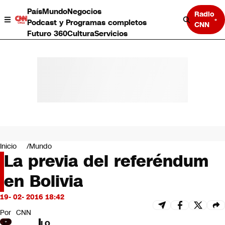
País
Mundo
Negocios
Radio
Podcast y Programas completos
CNN
Futuro 360
Cultura
Servicios
País
Mundo
Negocios
Inicio
Mundo
La previa del referéndum
Deportes
Programas completos
en Bolivia
Cultura
Servicios
19- 02- 2016 18:42
Bits
CNN Data
Por
CNN
CNN tiempo
LO