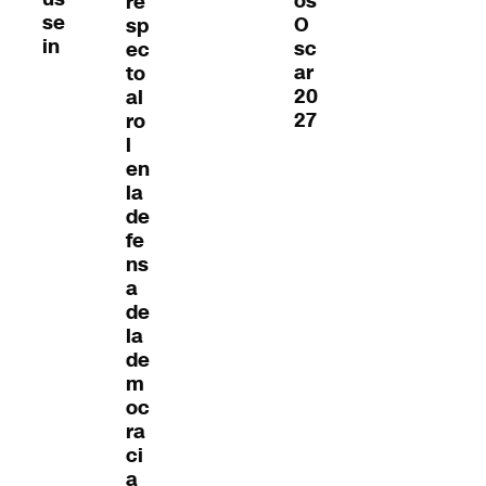
os
re
se
O
sp
in
sc
ec
ar
to
20
al
27
ro
l
en
la
de
fe
ns
a
de
la
de
m
oc
ra
ci
a