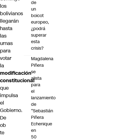
de
los
un
bolivianos
boicot
llegarán
europeo,
hasta
¿podrá
superar
las
esta
urnas
crisis?
para
votar
Magdalena
la
Piñera
se
modificación
alista
constitucional
para
que
el
impulsa
lanzamiento
el
de
Gobierno.
“Sebastián
De
Piñera
Echenique
ob
en
te
50