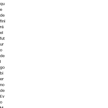
qu
e
de
fini
rá
el
fut
ur
o
de
l
go
bi
er
no
de
Ev
o
M