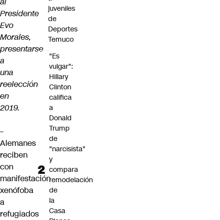
al
juveniles
Presidente
de
Evo
Deportes
Morales,
Temuco
presentarse
"Es
a
vulgar":
una
Hillary
reelección
Clinton
en
califica
2019.
a
Donald
Trump
–
de
Alemanes
"narcisista"
reciben
y
con
compara
manifestación
remodelación
xenófoba
de
la
a
Casa
refugiados