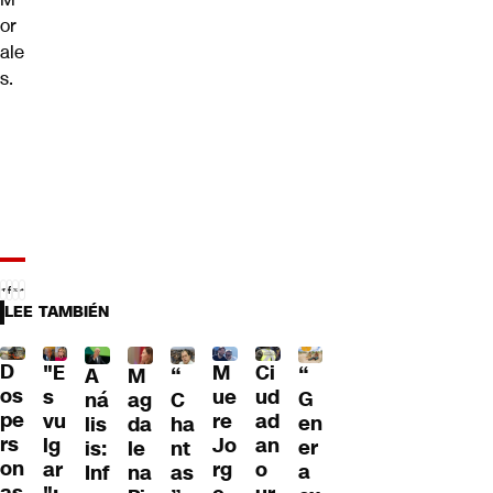
or
ale
s.
LEE TAMBIÉN
D
"E
M
Ci
“
A
M
“
os
s
ue
ud
G
ná
ag
C
pe
vu
re
ad
en
lis
da
ha
rs
lg
Jo
an
er
is:
le
nt
on
ar
rg
o
a
Inf
na
as