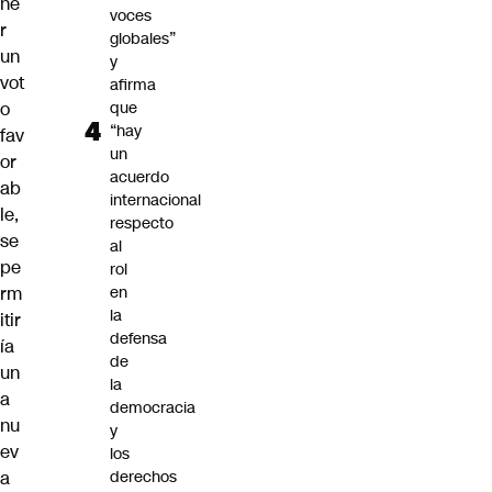
ne
voces
r
globales”
un
y
vot
afirma
o
que
“hay
fav
un
or
acuerdo
ab
internacional
le,
respecto
se
al
pe
rol
rm
en
la
itir
defensa
ía
de
un
la
a
democracia
nu
y
ev
los
a
derechos