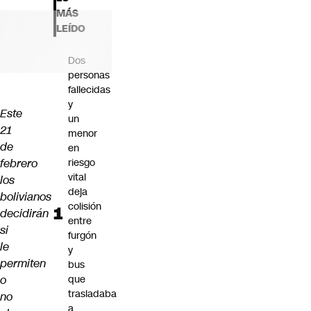
Futuro 360
MÁS
Opinión
LEÍDO
Dos
personas
fallecidas
y
Este
un
21
menor
de
en
febrero
riesgo
vital
los
deja
bolivianos
colisión
decidirán
entre
si
furgón
le
y
permiten
bus
o
que
trasladaba
no
a