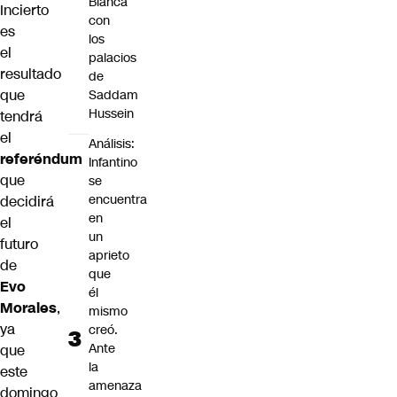
Blanca
Incierto
con
es
los
el
palacios
resultado
de
que
Saddam
Hussein
tendrá
el
Análisis:
referéndum
Infantino
que
se
encuentra
decidirá
en
el
un
futuro
aprieto
de
que
Evo
él
Morales
,
mismo
ya
creó.
Ante
que
la
este
amenaza
domingo