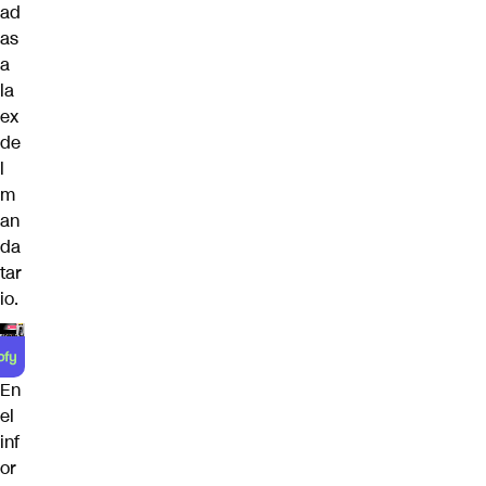
ad
as
a
la
ex
de
l
m
an
da
tar
io
.
En
el
inf
or