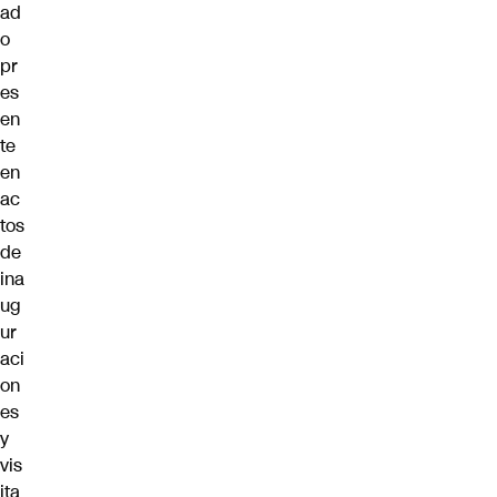
ad
o
pr
es
en
te
en
ac
tos
de
ina
ug
ur
aci
on
es
y
vis
ita