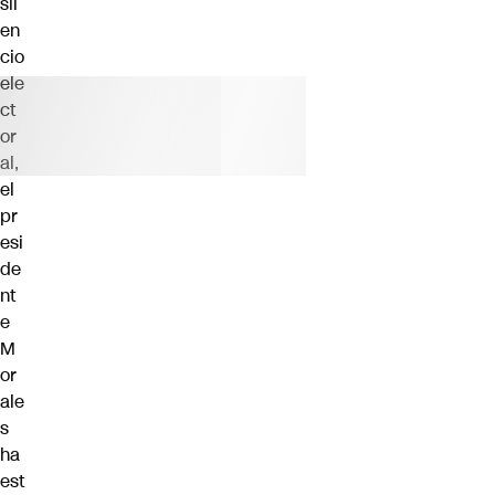
sil
en
cio
ele
ct
or
al,
el
pr
esi
de
nt
e
M
or
ale
s
ha
est