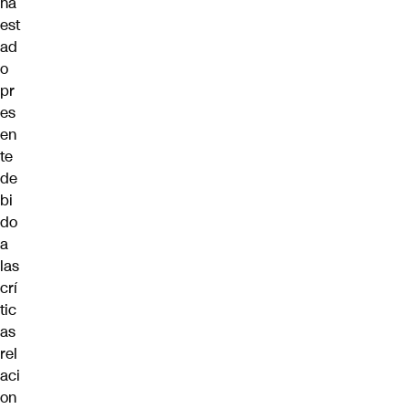
ha
est
ad
o
pr
es
en
te
de
bi
do
a
las
crí
tic
as
rel
aci
on