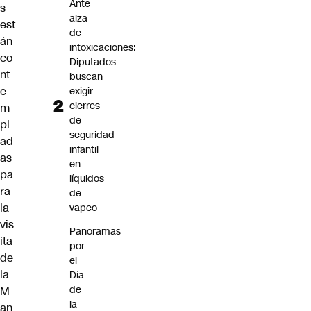
Ante
s
alza
est
de
án
intoxicaciones:
co
Diputados
nt
buscan
e
exigir
cierres
m
de
pl
seguridad
ad
infantil
as
en
pa
líquidos
ra
de
la
vapeo
vis
Panoramas
ita
por
de
el
la
Día
de
M
la
an