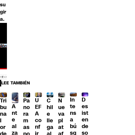
su
gir
a.
LEE TAMBIÉN
D
In
U
Tri
Pa
C
N
A
es
te
EF
bu
no
hil
ue
nt
ist
ns
A
na
ra
e
va
e
en
a
co
l
m
lle
pl
al
de
bú
nf
or
as
ga
at
za
so
sq
ir
de
po
al
af