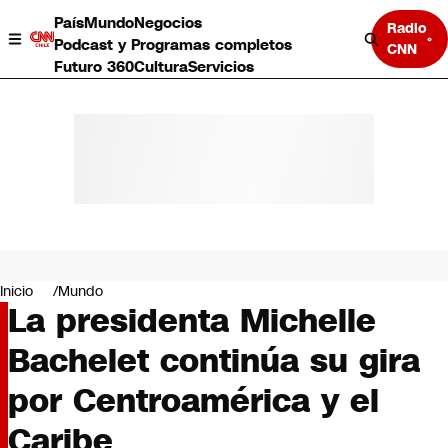
País
Mundo
Negocios
Radio
Podcast y Programas completos
CNN
Futuro 360
Cultura
Servicios
País
Mundo
Negocios
Inicio
Mundo
La presidenta Michelle
Deportes
Programas completos
Bachelet continúa su gira
Cultura
Servicios
por Centroamérica y el
Bits
CNN Data
Caribe
CNN tiempo