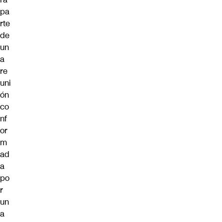
pa
rte
de
un
a
re
uni
ón
co
nf
or
m
ad
a
po
r
un
a