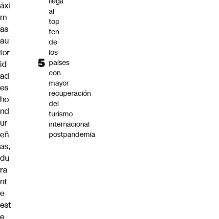
llega
áxi
al
m
top
as
ten
au
de
tor
los
países
id
con
ad
mayor
es
recuperación
ho
del
nd
turismo
ur
internacional
eñ
postpandemia
as,
du
ra
nt
e
est
e