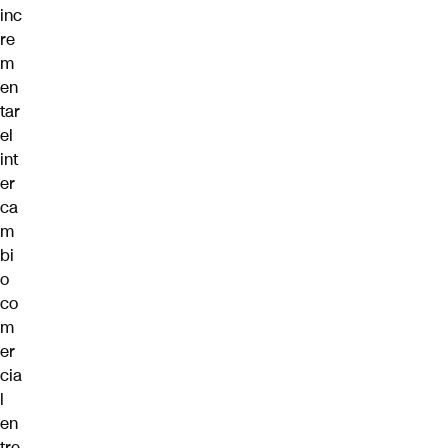
inc
re
m
en
tar
el
int
er
ca
m
bi
o
co
m
er
cia
l
en
tre