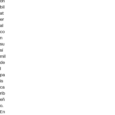
ón
bil
at
er
al
co
n
su
sí
mil
de
l
pa
ís
ca
rib
eñ
o.
En