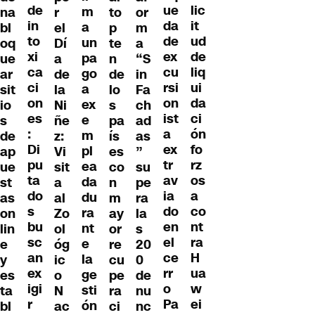
de
lic
ue
m
na
r
to
or
in
it
da
a
bl
el
p
m
to
ud
de
un
oq
Dí
te
a
xi
de
ex
pa
ue
a
n
“S
ca
liq
cu
go
ar
de
de
in
ci
ui
rsi
a
sit
la
lo
Fa
on
da
on
ex
io
Ni
s
ch
es
ci
ist
e
s
ñe
pa
ad
:
ón
a
m
de
z:
ís
as
Di
fo
ex
pl
ap
Vi
es
”
pu
rz
tr
ea
ue
sit
co
su
ta
os
av
da
st
a
n
pe
do
a
ia
du
as
al
m
ra
s
co
do
ra
on
Zo
ay
la
bu
nt
en
nt
lin
ol
or
s
sc
ra
el
e
e
óg
re
20
an
H
ce
la
y
ic
cu
0
ex
ua
rr
ge
es
o
pe
de
igi
w
o
sti
ta
N
ra
nu
r
ei
Pa
ón
bl
ac
ci
nc