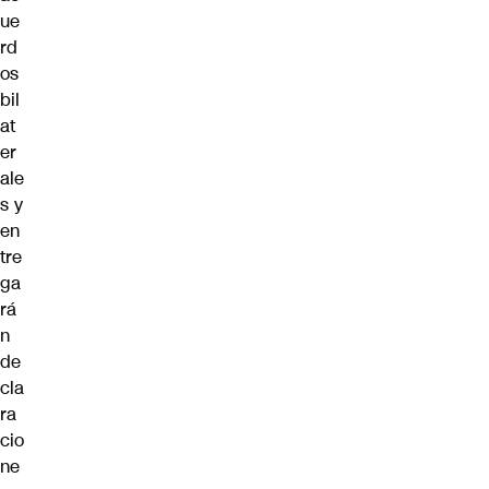
ue
rd
os
bil
at
er
ale
s y
en
tre
ga
rá
n
de
cla
ra
cio
ne