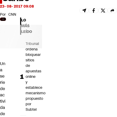
Futuro 360
23- 08- 2017 09:08
Opinión
Por
CNN
LO
MÁS
LEÍDO
Tribunal
ordena
bloquear
sitios
Un
de
a
apuestas
se
online
rie
y
establece
de
mecanismo
ac
propuesto
tivi
por
da
Subtel
de