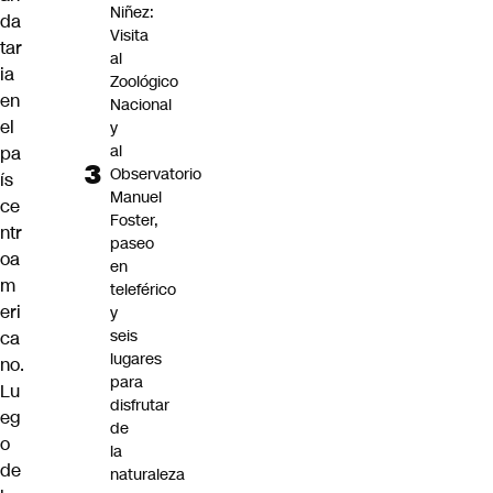
Niñez:
da
Visita
tar
al
ia
Zoológico
en
Nacional
el
y
al
pa
Observatorio
ís
Manuel
ce
Foster,
ntr
paseo
oa
en
m
teleférico
eri
y
seis
ca
lugares
no.
para
Lu
disfrutar
eg
de
o
la
de
naturaleza