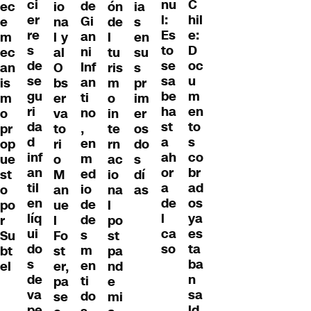
ci
C
nu
de
ec
io
ón
ia
er
hil
l:
Gi
e
na
de
s
re
e:
Es
an
m
l y
l
en
s
D
to
ni
ec
al
tu
su
de
oc
se
Inf
an
O
ris
s
se
u
sa
an
is
bs
m
pr
gu
m
be
ti
m
er
o
im
ri
en
ha
no
o
va
in
er
da
to
st
,
pr
to
te
os
d
s
a
en
op
ri
rn
do
inf
co
ah
m
ue
o
ac
s
an
br
or
ed
st
M
io
dí
til
ad
a
io
o
an
na
as
en
os
de
de
po
ue
l
líq
ya
l
de
r
l
po
ui
es
ca
s
Su
Fo
st
do
ta
so
m
bt
st
pa
s
ba
en
el
er,
nd
de
n
ti
pa
e
va
sa
do
se
mi
pe
ld