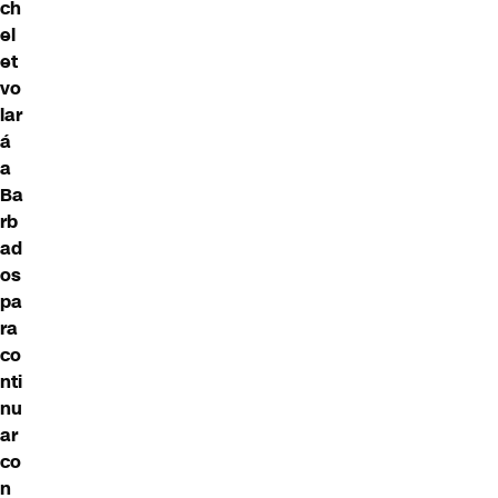
ch
el
et
vo
lar
á
a
Ba
rb
ad
os
pa
ra
co
nti
nu
ar
co
n