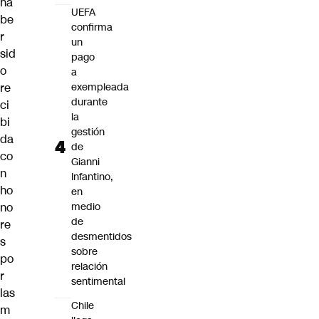
ha
UEFA
be
confirma
r
un
sid
pago
o
a
re
exempleada
durante
ci
la
bi
gestión
da
de
co
Gianni
n
Infantino,
ho
en
no
medio
de
re
desmentidos
s
sobre
po
relación
r
sentimental
las
Chile
m