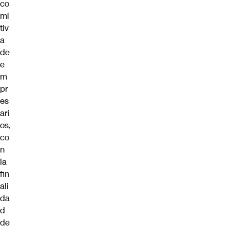
co
mi
tiv
a
de
e
m
pr
es
ari
os,
co
n
la
fin
ali
da
d
de