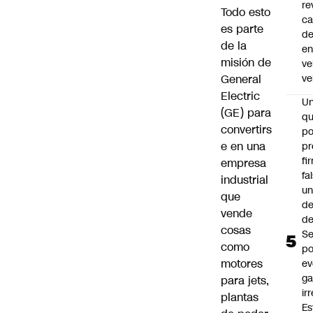
re
Todo esto
ca
es parte
d
de la
e
misión de
ve
General
ve
Electric
U
(GE) para
qu
convertirs
po
e en una
pr
fi
empresa
fa
industrial
u
que
de
vende
de
cosas
Se
como
po
motores
ev
ga
para jets,
ir
plantas
Es