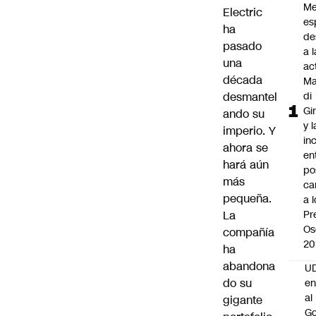
Me
Electric
es
ha
de
pasado
a l
una
ac
década
Ma
desmantel
di
Gi
ando su
y l
imperio. Y
in
ahora se
en
hará aún
po
más
ca
pequeña.
a 
La
Pr
Os
compañía
20
ha
abandona
UD
do su
en
al
gigante
Go