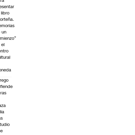
ra
esentar
 libro
orteña.
emorias
 un
mienzo”
 el
ntro
ltural
a
oneda
rego
fiende
ras
n
aza
lia
as
tudio
ue