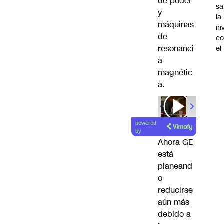
de poder
sa
y
la
máquinas
in
de
co
resonanci
el
a
magnétic
a.
00:00
/
01
powered
by
Ahora GE
está
planeand
o
reducirse
aún más
debido a