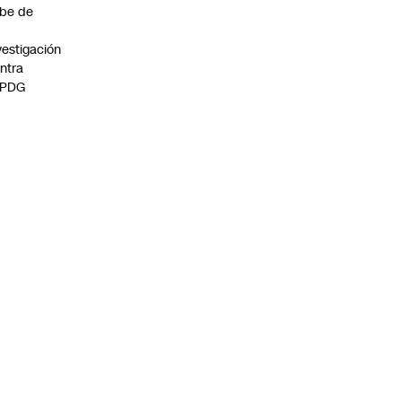
be de
vestigación
ntra
 PDG
:00