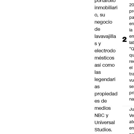
portafolio
2
inmobiliari
pr
o, su
pa
negocio
en
de
la
lavavajilla
em
la
s y
“
electrodo
q
mésticos
re
así como
el
las
tr
legendari
vu
as
se
pr
propiedad
na
es de
medios
Ju
NBC y
V
at
Universal
en
Studios.