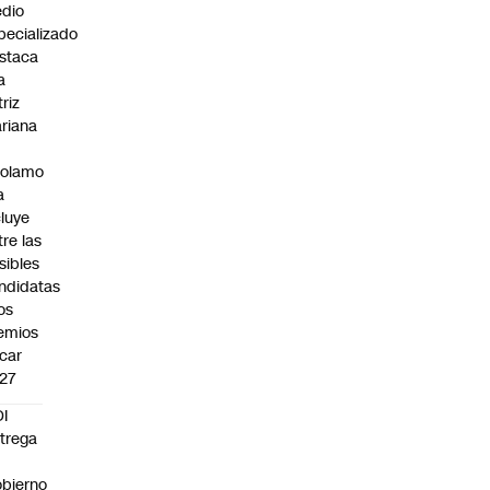
dio
pecializado
staca
a
triz
riana
rolamo
a
cluye
tre las
sibles
ndidatas
los
emios
car
27
I
trega
bierno