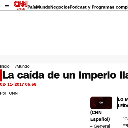
País
Mundo
Negocios
Podcast y Programas comp
País
Mundo
Inicio
Mundo
Negocios
La caída de un imperio l
Deportes
Programas completos
02- 11- 2017 05:58
Cultura
Por
CNN
Servicios
LO 
Bits
LEÍD
CNN Data
(CNN
CNN tiempo
Español)
“G
Futuro 360
ex
–
General
Opinión