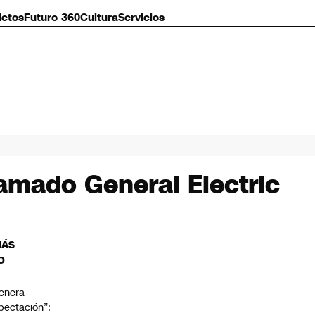
letos
Futuro 360
Cultura
Servicios
lamado General Electric
MÁS
O
enera
pectación”: