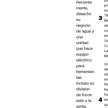
pa
Reciente
pr
mente,
su
desechó
“N
su
M
negocio
de
co
de agua y
en
una
Ce
unidad
Cu
que hace
L
equipo
M
eléctrico
Or
para
de
herramien
ob
tas.
e
Incluso su
Pl
división
Ita
de focos
tr
es
está a la
q
venta.