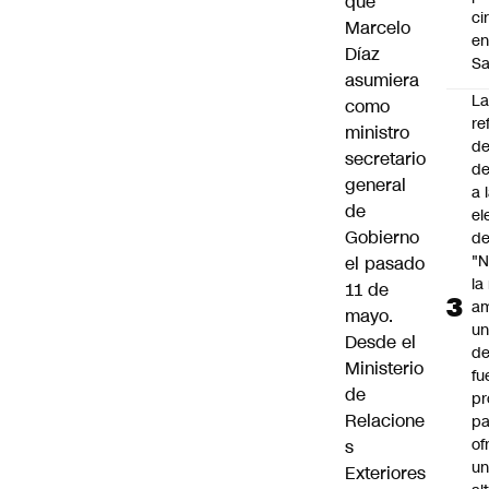
que
ci
Marcelo
e
Díaz
Sa
asumiera
L
como
re
ministro
de
secretario
de
general
a 
de
el
Gobierno
de
"N
el pasado
la
11 de
am
mayo.
un
Desde el
de
Ministerio
fu
de
pr
Relacione
pa
of
s
u
Exteriores