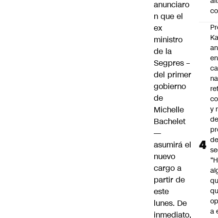
al
anunciaro
co
n que el
ex
Pr
Ka
ministro
an
de la
e
Segpres –
c
del primer
na
gobierno
re
de
co
Michelle
y
de
Bachelet
pr
—
d
asumirá el
se
nuevo
“H
cargo a
al
partir de
q
este
qu
op
lunes. De
a 
inmediato,