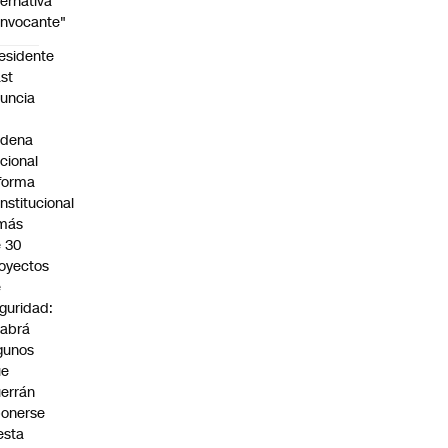
ternativa
nvocante"
esidente
st
uncia
n
adena
cional
forma
nstitucional
 más
 30
oyectos
e
guridad:
abrá
gunos
ue
errán
onerse
esta