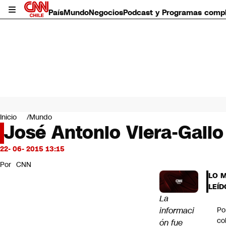
País
Mundo
Negocios
Podcast y Programas comp
País
Mundo
Inicio
Mundo
Negocios
José Antonio Viera-Gallo
Deportes
Programas completos
22- 06- 2015 13:15
Cultura
Por
CNN
Servicios
LO 
Bits
LEÍD
CNN Data
La
CNN tiempo
informaci
Po
Futuro 360
co
ón fue
Opinión