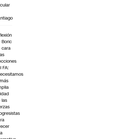
rcular
n
ntiago
a
flexión
 Boric
 cara
las
ecciones
l FA:
ecesitamos
 más
plia
idad
 las
erzas
ogresistas
ra
recer
na