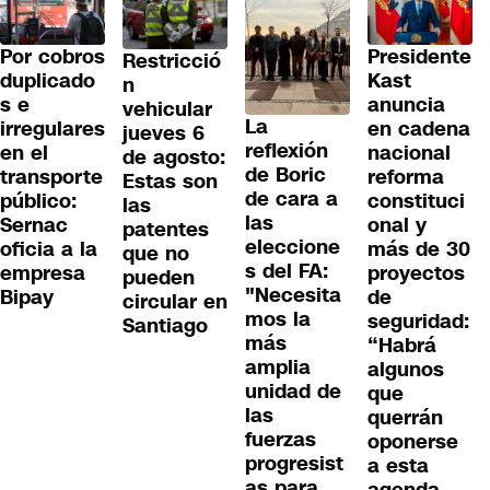
Por cobros
Presidente
Restricció
duplicado
Kast
n
s e
anuncia
vehicular
La
irregulares
en cadena
jueves 6
reflexión
en el
nacional
de agosto:
de Boric
transporte
reforma
Estas son
de cara a
público:
constituci
las
las
Sernac
onal y
patentes
eleccione
oficia a la
más de 30
que no
s del FA:
empresa
proyectos
pueden
"Necesita
Bipay
de
circular en
mos la
seguridad:
Santiago
más
“Habrá
amplia
algunos
unidad de
que
las
querrán
fuerzas
oponerse
progresist
a esta
as para