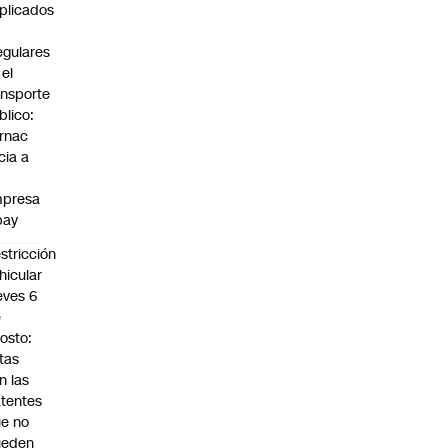
plicados
regulares
 el
ansporte
blico:
rnac
icia a
presa
pay
stricción
hicular
eves 6
e
osto:
tas
n las
tentes
e no
ueden