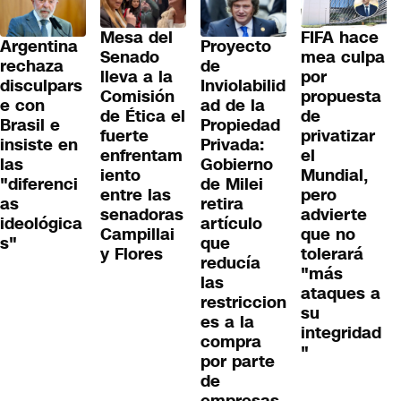
Mesa del
FIFA hace
Proyecto
Argentina
Senado
mea culpa
de
rechaza
lleva a la
por
Inviolabilid
disculpars
Comisión
propuesta
ad de la
e con
de Ética el
de
Propiedad
Brasil e
fuerte
privatizar
Privada:
insiste en
enfrentam
el
Gobierno
las
iento
Mundial,
de Milei
"diferenci
entre las
pero
retira
as
senadoras
advierte
artículo
ideológica
Campillai
que no
que
s"
y Flores
tolerará
reducía
"más
las
ataques a
restriccion
su
es a la
integridad
compra
"
por parte
de