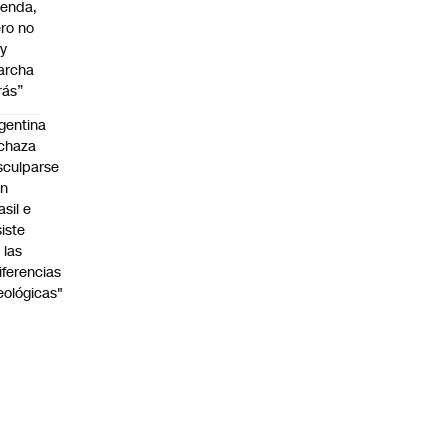
enda,
ro no
y
archa
rás”
gentina
chaza
sculparse
on
asil e
siste
 las
iferencias
eológicas"