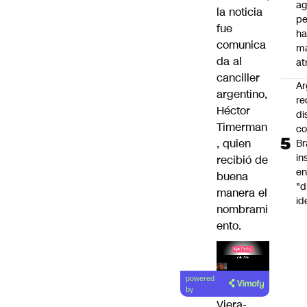
ag
la noticia
pe
fue
ha
comunica
m
da al
at
canciller
Ar
argentino,
re
Héctor
di
Timerman
c
, quien
Br
in
recibió de
en
buena
"d
manera el
id
nombrami
ento.
Lea el
powered
artículo
by
Viera-