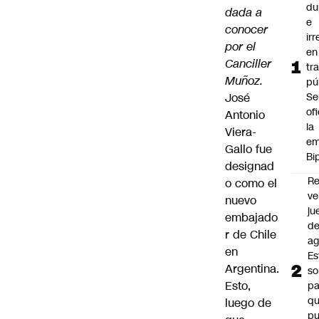
du
dada a
e
conocer
ir
por el
en
Canciller
tr
Muñoz.
pú
José
Se
of
Antonio
la
Viera-
em
Gallo fue
Bi
designad
Re
o como el
ve
nuevo
ju
embajado
d
r de Chile
ag
en
Es
Argentina.
so
Esto,
pa
qu
luego de
p