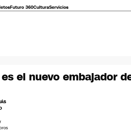
letos
Futuro 360
Cultura
Servicios
 es el nuevo embajador de
MÁS
O
r
bros