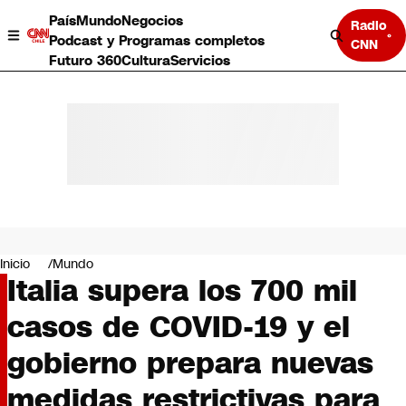
País
Mundo
Negocios
Radio
Podcast y Programas completos
CNN
Futuro 360
Cultura
Servicios
País
Mundo
Negocios
Inicio
Mundo
Italia supera los 700 mil
Deportes
Programas completos
casos de COVID-19 y el
Cultura
Servicios
gobierno prepara nuevas
Bits
CNN Data
medidas restrictivas para
CNN tiempo