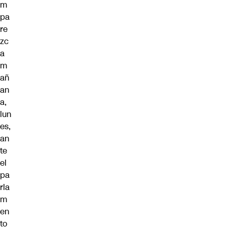
m
pa
re
zc
a
m
añ
an
a,
lun
es,
an
te
el
pa
rla
m
en
to