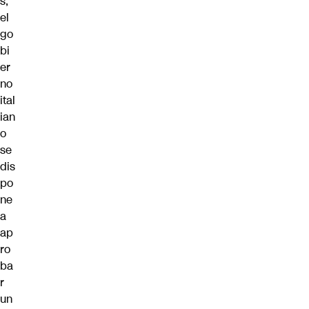
s,
el
go
bi
er
no
ital
ian
o
se
dis
po
ne
a
ap
ro
ba
r
un