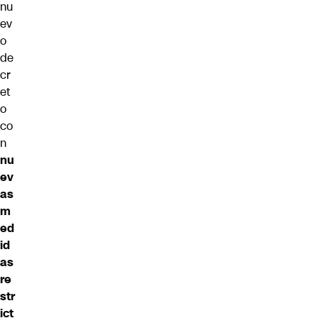
nu
ev
o
de
cr
et
o
co
n
nu
ev
as
m
ed
id
as
re
str
ict