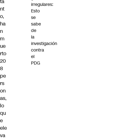
ta
irregulares:
nt
Esto
o,
se
ha
sabe
de
n
la
m
investigación
ue
contra
rto
el
20
PDG
8
pe
rs
on
as,
lo
qu
e
ele
va