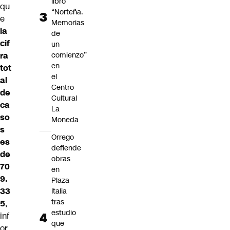
libro
qu
“Norteña.
e
Memorias
la
de
cif
un
ra
comienzo”
en
tot
el
al
Centro
de
Cultural
ca
La
so
Moneda
s
Orrego
es
defiende
de
obras
70
en
9.
Plaza
33
Italia
tras
5
,
estudio
inf
que
or