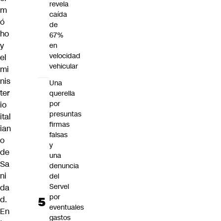
revela
m
caída
ó
de
ho
67%
y
en
velocidad
el
vehicular
mi
nis
Una
ter
querella
por
io
presuntas
ital
firmas
ian
falsas
o
y
de
una
Sa
denuncia
ni
del
Servel
da
por
d.
eventuales
En
gastos