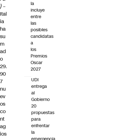
la
)
–
incluye
Ital
entre
ia
las
ha
posibles
su
candidatas
a
m
los
ad
Premios
o
Oscar
29.
2027
90
UDI
7
entrega
nu
al
ev
Gobierno
os
20
co
propuestas
nt
para
enfrentar
ag
la
ios
emergencia