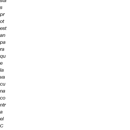
sta
s
pr
ot
est
an
pa
ra
qu
e
la
va
cu
na
co
ntr
a
el
C