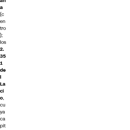
an
a
(c
en
tro
);
los
2.
35
1
de
l
La
ci
o
,
cu
ya
ca
pit