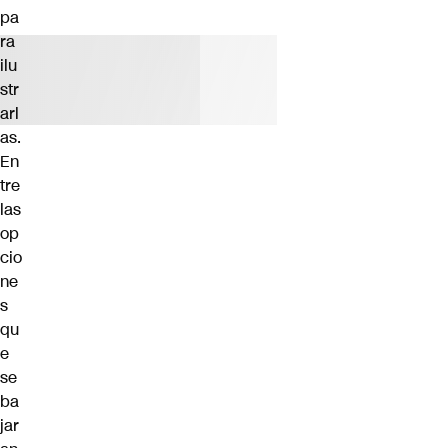
pa
ra
ilu
str
arl
as.
En
tre
las
op
cio
ne
s
qu
e
se
ba
jar