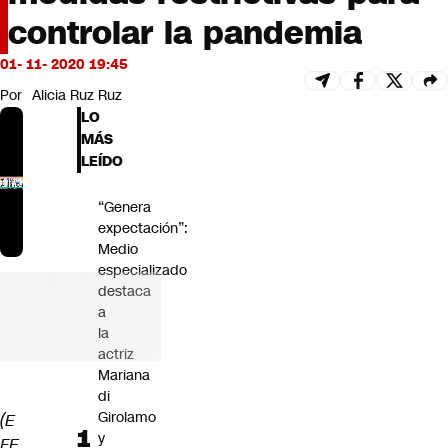
Futuro 360
controlar la pandemia
Opinión
01- 11- 2020 19:45
Por
Alicia Ruz Ruz
LO
MÁS
LEÍDO
“Genera
expectación”:
Medio
especializado
destaca
a
la
actriz
Mariana
di
Girolamo
(E
y
FE