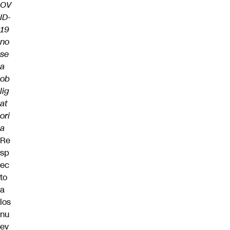
OV
ID-
19
no
se
a
ob
lig
at
ori
a
Re
sp
ec
to
a
los
nu
ev