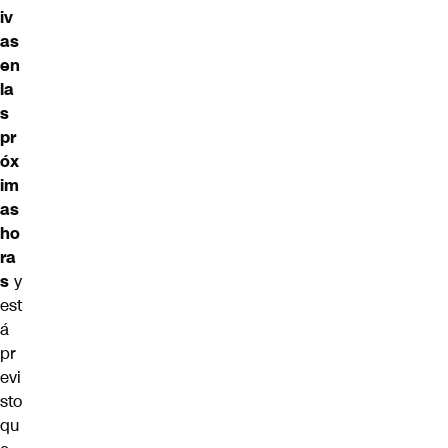
iv
as
en
la
s
pr
óx
im
as
ho
ra
s
y
est
á
pr
evi
sto
qu