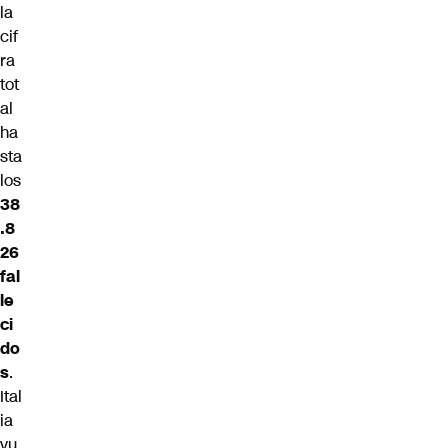
la
cif
ra
tot
al
ha
sta
los
38
.8
26
fal
le
ci
do
s
.
Ital
ia
vu