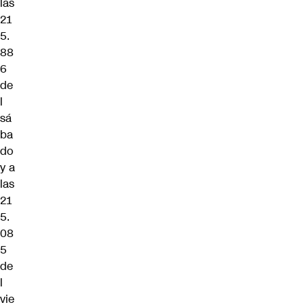
las
21
5.
88
6
de
l
sá
ba
do
y a
las
21
5.
08
5
de
l
vie