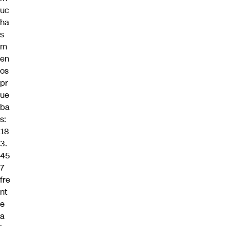
uc
ha
s
m
en
os
pr
ue
ba
s:
18
3.
45
7
fre
nt
e
a