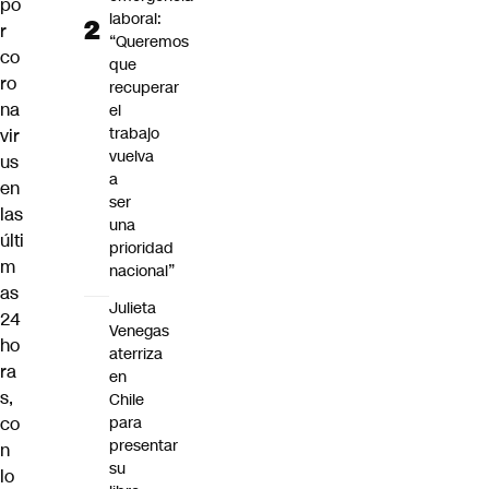
po
laboral:
r
“Queremos
co
que
ro
recuperar
na
el
trabajo
vir
vuelva
us
a
en
ser
las
una
últi
prioridad
m
nacional”
as
Julieta
24
Venegas
ho
aterriza
ra
en
s,
Chile
co
para
presentar
n
su
lo