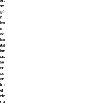
an,
se
gú
n
los
m
ed
ios
ital
ian
os,
se
en
cu
en
tra
el
cie
rre