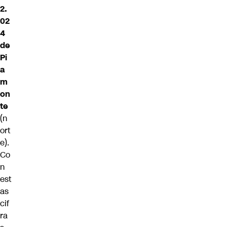
2.
02
4
de
Pi
a
m
on
te
(n
ort
e).
Co
n
est
as
cif
ra