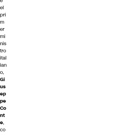
e
el
pri
m
er
mi
nis
tro
ital
ian
o,
Gi
us
ep
pe
Co
nt
e
,
co