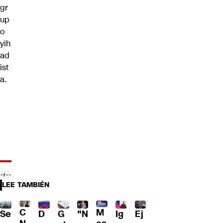
gr
up
o
yih
ad
ist
a.
LEE TAMBIÉN
C
M
Se
D
G
"N
Ig
Ej