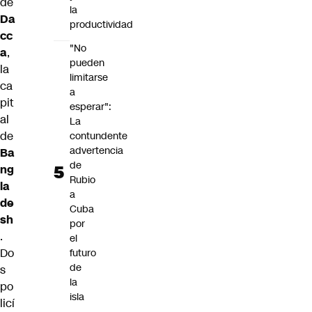
de
la
Da
productividad
cc
"No
a
,
pueden
la
limitarse
ca
a
pit
esperar":
al
La
de
contundente
advertencia
Ba
de
ng
Rubio
la
a
de
Cuba
sh
por
.
el
Do
futuro
de
s
la
po
isla
licí