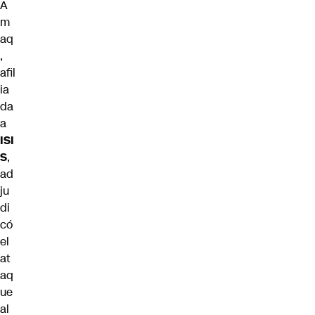
A
m
aq
,
afil
ia
da
a
ISI
S
,
ad
ju
di
có
el
at
aq
ue
al