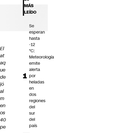
Futuro 360
MÁS
Opinión
LEÍDO
Se
esperan
hasta
-12
El
°C:
at
Meteorología
aq
emite
ue
alerta
por
de
heladas
jó
en
al
dos
m
regiones
en
del
os
sur
40
del
país
pe