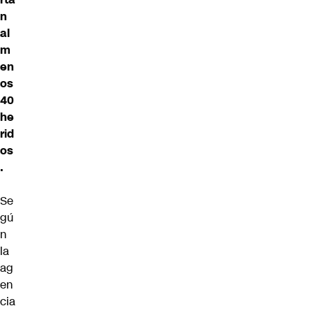
n
al
m
en
os
40
he
rid
os
.
Se
gú
n
la
ag
en
cia