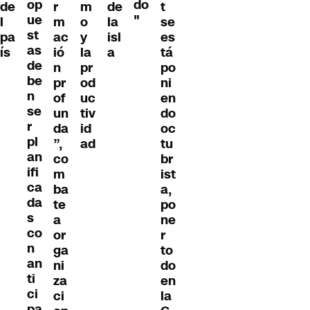
op
do
de
r
m
de
t
ue
"
l
m
o
la
se
st
pa
ac
y
isl
es
as
ís
ió
la
a
tá
de
n
pr
po
be
pr
od
ni
n
of
uc
en
se
un
tiv
do
r
da
id
oc
pl
”,
ad
tu
an
co
br
ifi
m
ist
ca
ba
a,
da
te
po
s
a
ne
co
or
r
n
ga
to
an
ni
do
ti
za
en
ci
ci
la
pa