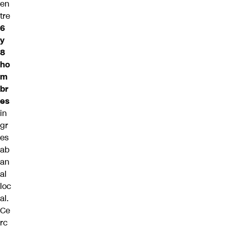
en
tre
6
y
8
ho
m
br
es
in
gr
es
ab
an
al
loc
al.
Ce
rc