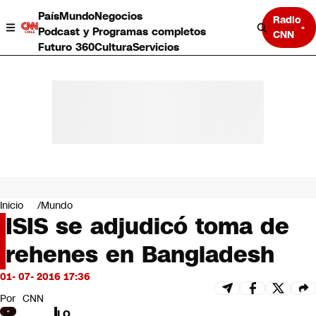
País
Mundo
Negocios
Radio
Podcast y Programas completos
CNN
Futuro 360
Cultura
Servicios
País
Mundo
Negocios
Inicio
Mundo
ISIS se adjudicó toma de
Deportes
Programas completos
rehenes en Bangladesh
Cultura
Servicios
01- 07- 2016 17:36
Bits
CNN Data
Por
CNN
CNN tiempo
LO