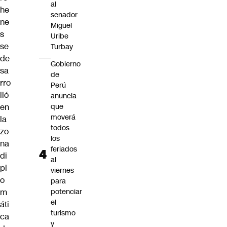
al
he
senador
ne
Miguel
s
Uribe
se
Turbay
de
Gobierno
sa
de
rro
Perú
lló
anuncia
en
que
moverá
la
todos
zo
los
na
feriados
di
al
pl
viernes
o
para
m
potenciar
el
áti
turismo
ca
y