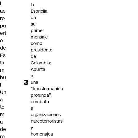
l
la
ae
Espriella
da
ro
su
pu
primer
ert
mensaje
o
como
de
presidente
Es
de
ta
Colombia:
Apunta
m
a
bu
una
l
“transformación
Un
profunda”,
a
combate
to
a
m
organizaciones
narcoterroristas
a
y
de
homenajea
re