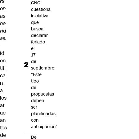
rs
CNC
on
cuestiona
as
iniciativa
que
he
busca
rid
declarar
as.
feriado
–
el
Id
17
en
de
tifi
septiembre:
"Este
ca
tipo
n
de
a
propuestas
los
deben
at
ser
ac
planificadas
an
con
anticipación"
tes
de
De