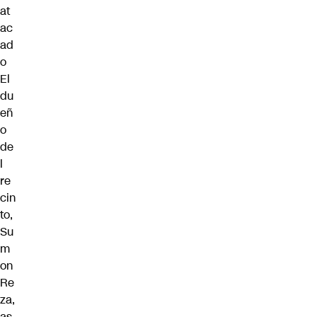
at
ac
ad
o
El
du
eñ
o
de
l
re
cin
to,
Su
m
on
Re
za,
as