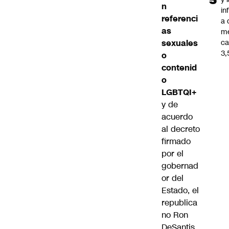
n
in
referenci
a 
as
m
sexuales
ca
3
o
contenid
o
LGBTQI+
y de
acuerdo
al decreto
firmado
por el
gobernad
or del
Estado, el
republica
no
Ron
DeSantis
,