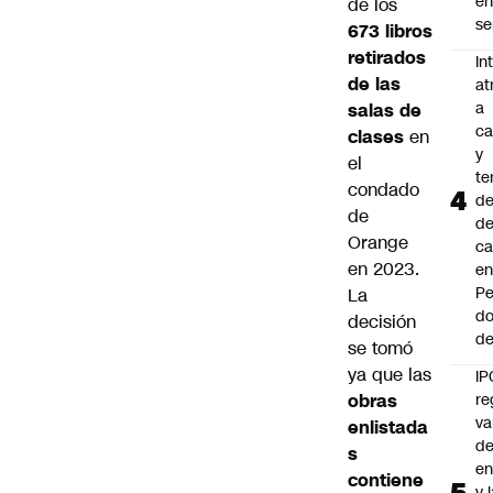
e
de los
se
673 libros
retirados
In
de las
at
a
salas de
ca
clases
en
y
el
te
condado
de
de
de
Orange
ca
en 2023.
e
Pe
La
d
decisión
de
se tomó
ya que las
IP
obras
re
va
enlistada
de
s
en
contiene
y 