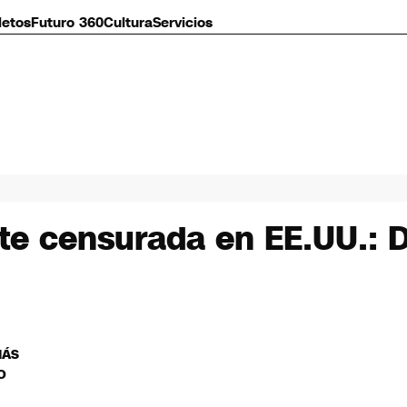
letos
Futuro 360
Cultura
Servicios
te censurada en EE.UU.: D
MÁS
O