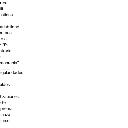
rrea
il
estiona
variabilidad
ibutaria
te el
: “Es
ntraria
a
mocracia”
regularidades
n
eldos
tizaciones:
rte
uprema
chaza
curso
e