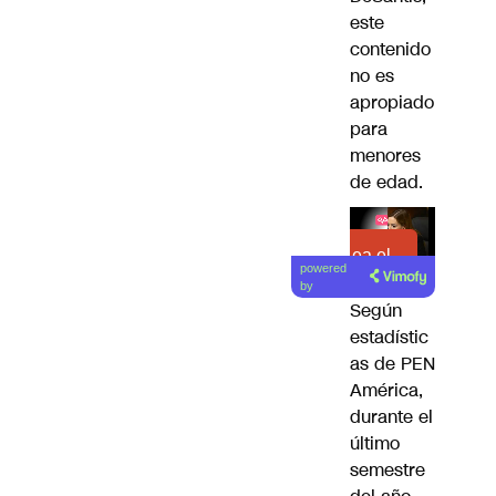
este
contenido
no es
apropiado
para
menores
de edad.
Lea el
powered
artículo
by
Según
estadístic
as de PEN
América,
durante el
último
semestre