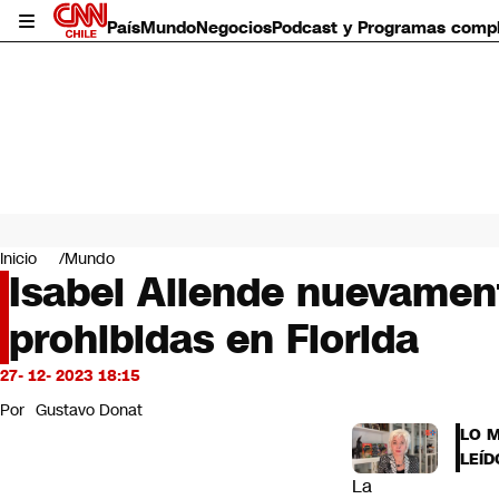
País
Mundo
Negocios
Podcast y Programas comp
País
Mundo
Inicio
Mundo
Negocios
Isabel Allende nuevamen
Deportes
prohibidas en Florida
Programas completos
Cultura
Servicios
27- 12- 2023 18:15
Bits
Por
Gustavo Donat
CNN Data
LO 
CNN tiempo
LEÍD
Futuro 360
La
Opinión