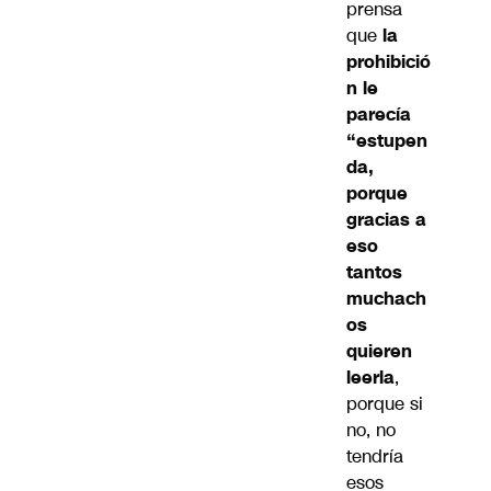
prensa
que
la
prohibició
n le
parecía
“estupen
da,
porque
gracias a
eso
tantos
muchach
os
quieren
leerla
,
porque si
no, no
tendría
esos