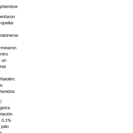
n
ptiembre
tentaron
ropellar
rabineros
rminaron
ntro
 un
nal
n
ñalolén:
os
tenidos
C
gistra
riación
 0,1%
 julio
la