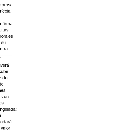
mpresa
rícola
nfirma
ltas
borales
 su
ntra
F
lverá
subir
esde
te
nes
as un
es
ngelada:
í
uedará
 valor