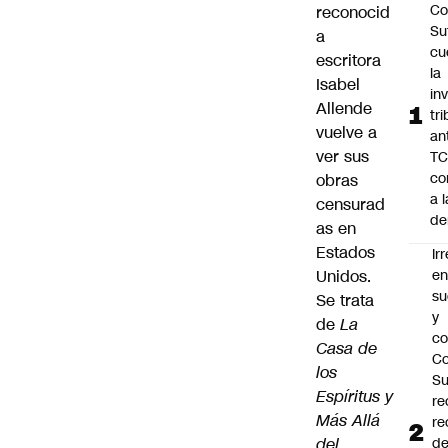
Co
reconocid
Sut
a
cu
escritora
la
Isabel
in
Allende
tr
vuelve a
an
ver sus
TC
co
obras
a l
censurad
de
as en
Estados
Ir
Unidos.
e
su
Se trata
y
de
La
co
Casa de
Co
los
S
Espíritus y
re
Más Allá
re
del
d