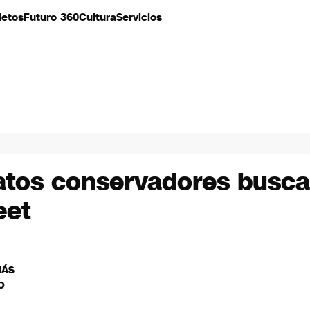
letos
Futuro 360
Cultura
Servicios
atos conservadores busca
eet
MÁS
O