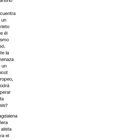
fantino
cuentra
 un
rieto
e él
ismo
eó.
te la
menaza
 un
icot
ropeo,
odrá
perar
ta
isis?
agdalena
ñera
 alista
ra el