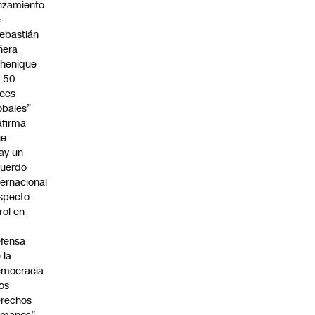
nzamiento
e
ebastián
ñera
henique
 50
ces
obales”
afirma
ue
ay un
uerdo
ternacional
specto
 rol en
fensa
 la
emocracia
los
rechos