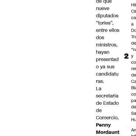
de que
Hi
nueve
Cl
diputados
ca
“tories”,
a
entre ellos
Do
T
dos
d
ministros,
"n
hayan
y
presentad
c
o ya sus
re
candidatu
de
ras.
C
Bl
La
co
secretaria
pa
de Estado
d
de
S
Comercio,
Hu
Penny
An
Mordaunt