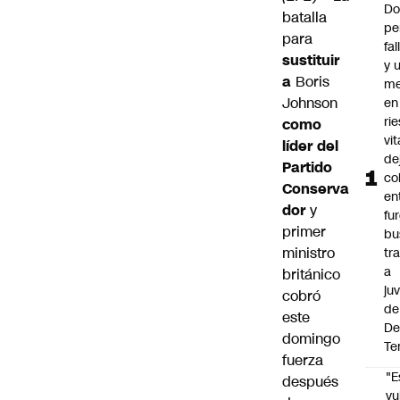
Do
batalla
pe
para
fa
sustituir
y 
a
Boris
me
Johnson
en
ri
como
vit
líder del
de
Partido
co
Conserva
en
dor
y
fu
primer
bu
ministro
tr
a
británico
ju
cobró
de
este
De
domingo
Te
fuerza
"E
después
vu