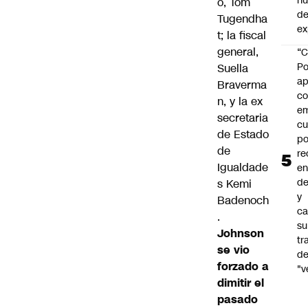
h
o, Tom
de
Tugendha
ex
t; la fiscal
general,
“C
Po
Suella
ap
Braverma
co
n, y la ex
e
secretaria
cu
de Estado
po
de
re
Igualdade
en
de
s Kemi
y
Badenoch
ca
.
su
Johnson
tr
se vio
d
forzado a
"v
dimitir el
pasado