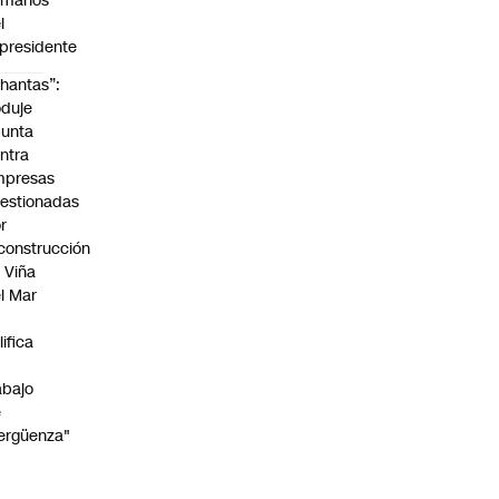
umanos”
l
presidente
hantas”:
duje
unta
ntra
mpresas
estionadas
r
construcción
 Viña
l Mar
lifica
abajo
e
ergüenza"