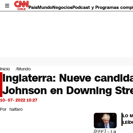
País
Mundo
Negocios
Podcast y Programas comp
País
Mundo
Inicio
Mundo
Negocios
Inglaterra: Nueve candid
Deportes
Johnson en Downing Str
Programas completos
Cultura
Servicios
10- 07- 2022 10:27
Bits
Por
halfaro
CNN Data
LO 
CNN tiempo
LEÍD
Futuro 360
(EFE) –
La
Opinión