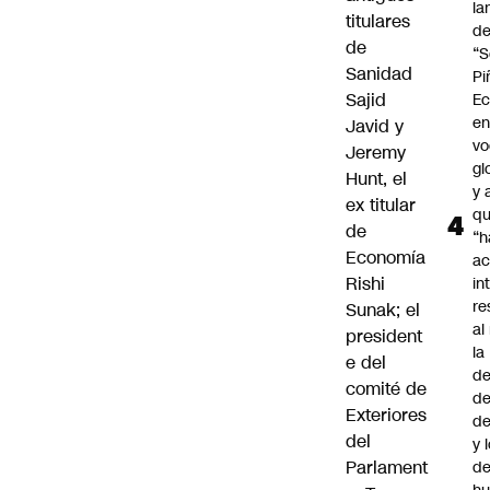
la
titulares
d
de
“S
Sanidad
Pi
Sajid
Ec
en
Javid y
vo
Jeremy
gl
Hunt, el
y 
ex titular
q
de
“h
Economía
ac
Rishi
in
re
Sunak; el
al
president
la
e del
de
comité de
de
Exteriores
d
del
y 
Parlament
de