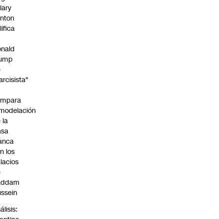
llary
inton
lifica
nald
rump
e
arcisista"
ompara
modelación
 la
asa
anca
n los
lacios
e
addam
ssein
álisis: