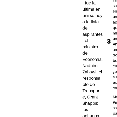
In
, fue la
se
última en
en
unirse hoy
en
a la lista
ap
de
qu
m
aspirantes
cr
: el
An
ministro
a
de
de
Economía,
bo
Nadhim
eu
Zahawi; el
¿p
su
responsa
es
ble de
cr
Transport
e, Grant
M
Pi
Shapps;
se
los
pa
antiguos