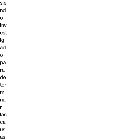
sie
nd
o
inv
est
ig
ad
o
pa
ra
de
ter
mi
na
r
las
ca
us
as