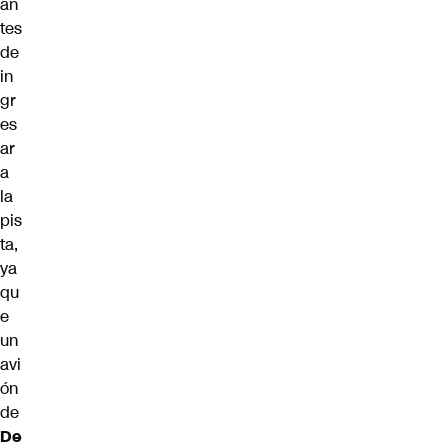
an
tes
de
in
gr
es
ar
a
la
pis
ta,
ya
qu
e
un
avi
ón
de
De