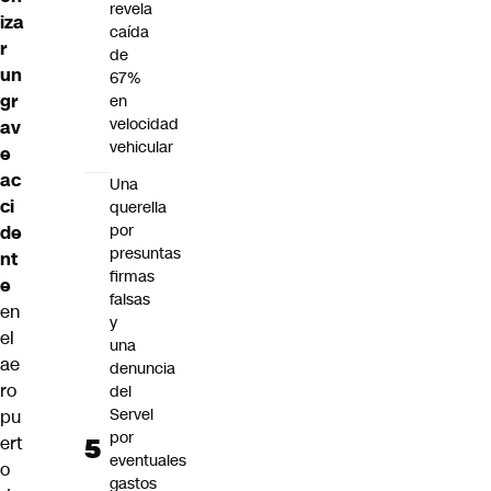
revela
iza
caída
r
de
un
67%
gr
en
velocidad
av
vehicular
e
ac
Una
ci
querella
por
de
presuntas
nt
firmas
e
falsas
en
y
el
una
ae
denuncia
ro
del
Servel
pu
por
ert
eventuales
o
gastos