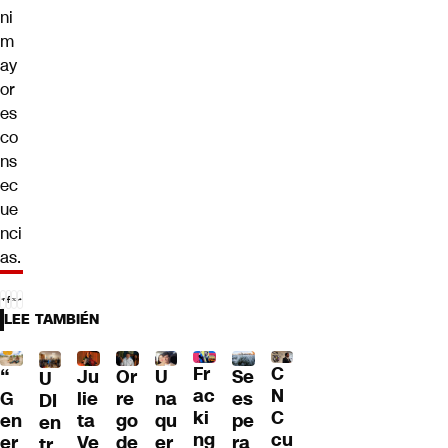
ni
m
ay
or
es
co
ns
ec
ue
nci
as.
LEE TAMBIÉN
Fr
C
“
Ju
Or
U
Se
U
ac
N
G
lie
re
na
es
DI
ki
C
en
ta
go
qu
pe
en
ng
cu
er
Ve
de
er
ra
tr