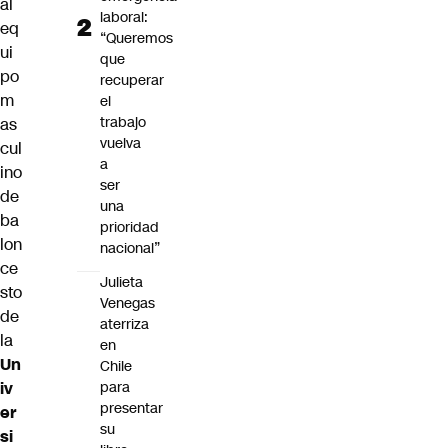
al
laboral:
eq
“Queremos
ui
que
po
recuperar
m
el
trabajo
as
vuelva
cul
a
ino
ser
de
una
ba
prioridad
lon
nacional”
ce
Julieta
sto
Venegas
de
aterriza
la
en
Un
Chile
iv
para
presentar
er
su
si