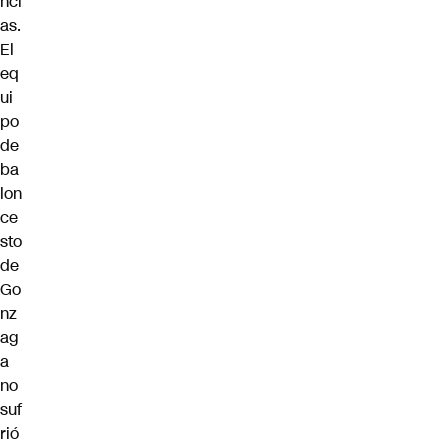
nci
as.
El
eq
ui
po
de
ba
lon
ce
sto
de
Go
nz
ag
a
no
suf
rió