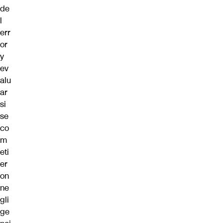
de
l
err
or
y
ev
alu
ar
si
se
co
m
eti
er
on
ne
gli
ge