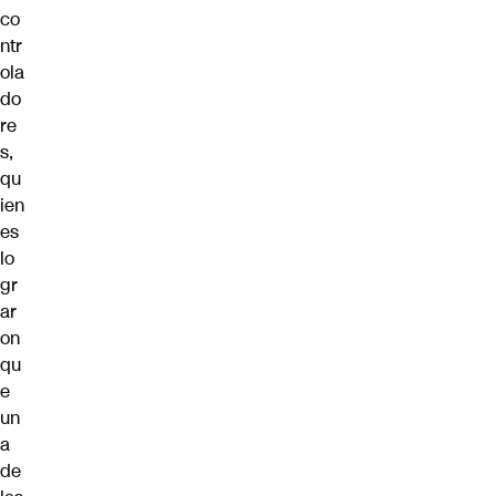
co
ntr
ola
do
re
s,
qu
ien
es
lo
gr
ar
on
qu
e
un
a
de