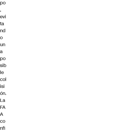
po
,
evi
ta
nd
o
un
a
po
sib
le
col
isi
ón.
La
FA
A
co
nfi