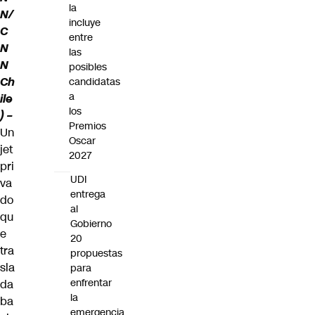
la
N/
incluye
C
entre
N
las
N
posibles
Ch
candidatas
a
ile
los
) –
Premios
Un
Oscar
jet
2027
pri
UDI
va
entrega
do
al
qu
Gobierno
e
20
tra
propuestas
sla
para
enfrentar
da
la
ba
emergencia