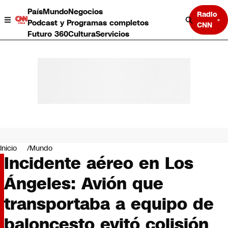
País
Mundo
Negocios
Radio
Podcast y Programas completos
CNN
Futuro 360
Cultura
Servicios
País
Mundo
Negocios
Inicio
Mundo
Incidente aéreo en Los
Deportes
Programas completos
Ángeles: Avión que
Cultura
Servicios
transportaba a equipo de
Bits
CNN Data
baloncesto evitó colisión
CNN tiempo