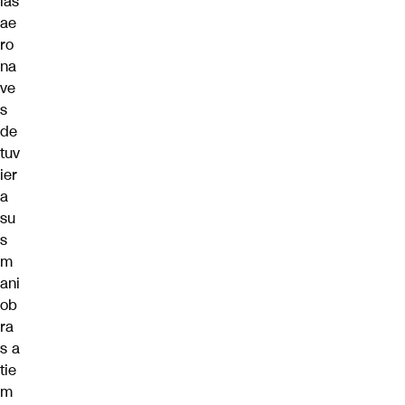
las
ae
ro
na
ve
s
de
tuv
ier
a
su
s
m
ani
ob
ra
s a
tie
m