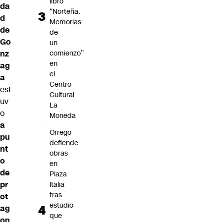
libro
da
“Norteña.
d
Memorias
de
de
Go
un
nz
comienzo”
en
ag
el
a
Centro
est
Cultural
uv
La
o
Moneda
a
Orrego
pu
defiende
nt
obras
o
en
de
Plaza
pr
Italia
tras
ot
estudio
ag
que
on