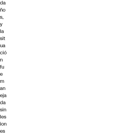
da
ño
s,
y
la
sit
ua
ció
n
fu
e
m
an
eja
da
sin
les
ion
es