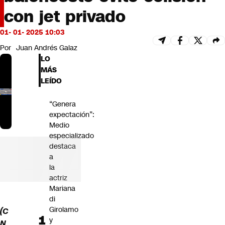
Futuro 360
con jet privado
Opinión
01- 01- 2025 10:03
Por
Juan Andrés Galaz
LO
MÁS
LEÍDO
“Genera
expectación”:
Medio
especializado
destaca
a
la
actriz
Mariana
di
Girolamo
(C
y
N