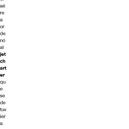
aé
re
a
or
de
nó
al
jet
ch
art
er
qu
e
se
de
tuv
ier
a