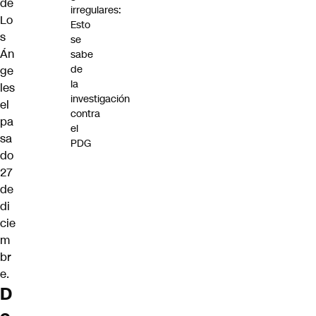
de
irregulares:
Lo
Esto
s
se
Án
sabe
de
ge
la
les
investigación
el
contra
pa
el
sa
PDG
do
27
de
di
cie
m
br
e.
D