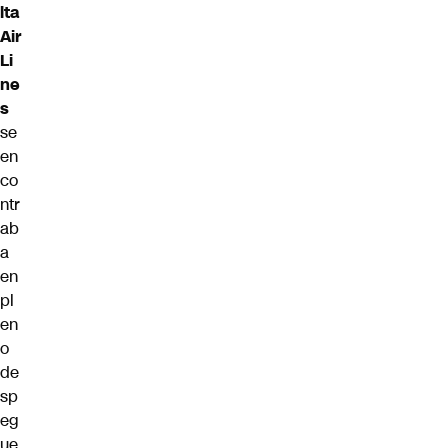
lta
Air
Li
ne
s
se
en
co
ntr
ab
a
en
pl
en
o
de
sp
eg
ue.