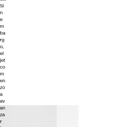
Si
n
e
m
ba
rg
o,
el
jet
co
m
en
zó
a
av
an
za
r