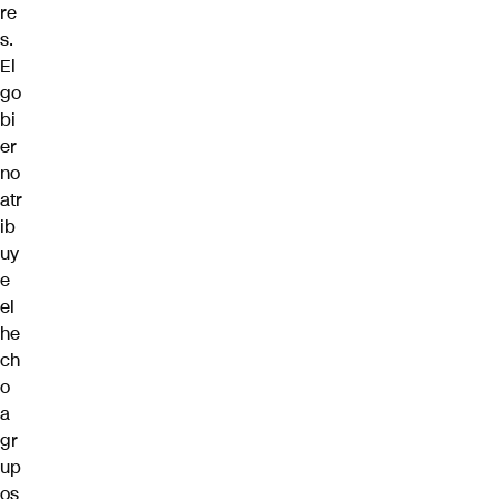
re
s.
El
go
bi
er
no
atr
ib
uy
e
el
he
ch
o
a
gr
up
os