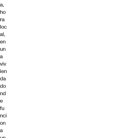
a,
ho
ra
loc
al,
en
un
a
viv
ien
da
do
nd
e
fu
nci
on
a
un