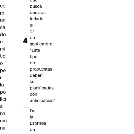
que
co
busca
m
declarar
feriado
uni
el
ca
17
do
de
e
septiembre:
mi
"Este
tid
tipo
o
de
propuestas
po
deben
r
ser
la
planificadas
po
con
licí
anticipación"
a
De
na
la
cio
Espriella
nal
da