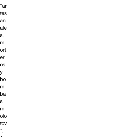
“ar
tes
an
ale
s,
m
ort
er
os
y
bo
m
ba
s
m
olo
tov
”.