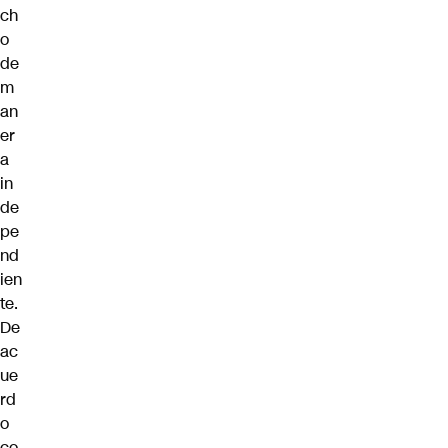
ch
o
de
m
an
er
a
in
de
pe
nd
ien
te.
De
ac
ue
rd
o
co