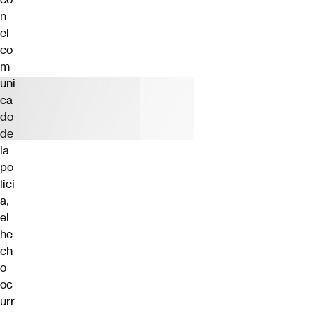
n
el
co
m
uni
ca
do
de
la
po
licí
a,
el
he
ch
o
oc
urr