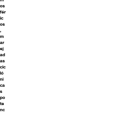
os
fér
ic
os
,
m
ar
ej
ad
as
cic
ló
ni
ca
s
po
te
nc