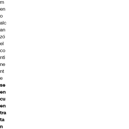
m
en
o
alc
an
zó
el
co
nti
ne
nt
e
se
en
cu
en
tra
ta
n