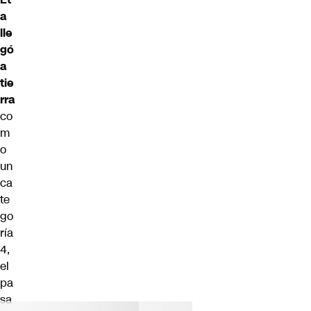
a
lle
gó
a
tie
rra
co
m
o
un
ca
te
go
ría
4,
el
pa
sa