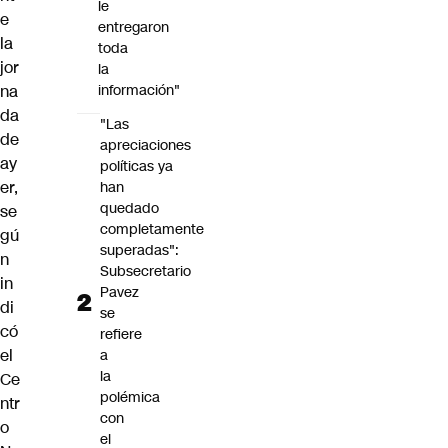
le
e
entregaron
la
toda
jor
la
na
información"
da
"Las
de
apreciaciones
ay
políticas ya
er,
han
quedado
se
completamente
gú
superadas":
n
Subsecretario
in
Pavez
di
se
có
refiere
el
a
la
Ce
polémica
ntr
con
o
el