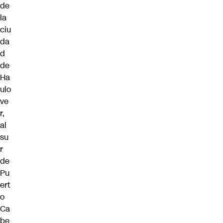
de
la
ciu
da
d
de
Ha
ulo
ve
r,
al
su
r
de
Pu
ert
o
Ca
be