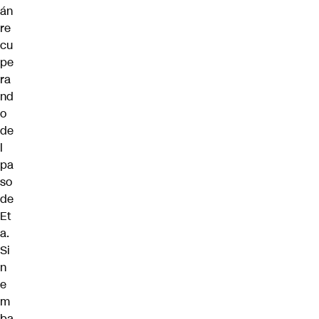
án
re
cu
pe
ra
nd
o
de
l
pa
so
de
Et
a.
Si
n
e
m
ba