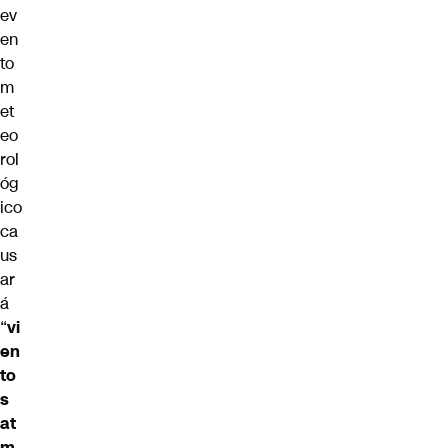
ev
en
to
m
et
eo
rol
óg
ico
ca
us
ar
á
“
vi
en
to
s
at
m