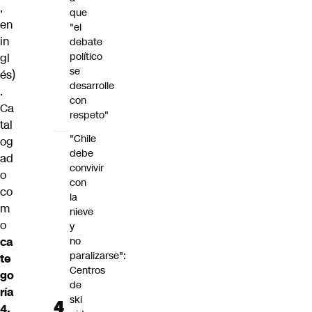
,
que
en
"el
in
debate
político
gl
se
és)
desarrolle
.
con
Ca
respeto"
tal
"Chile
og
debe
ad
convivir
o
con
co
la
m
nieve
o
y
ca
no
paralizarse":
te
Centros
go
de
ría
ski
4,