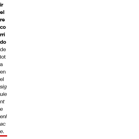
ir
el
re
co
rri
do
de
Iot
a
en
el
sig
uie
nt
e
enl
ac
e
.