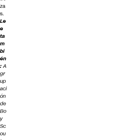
za
s.
Le
e
ta
m
bi
én
:
A
gr
up
aci
ón
de
Bo
y
Sc
ou