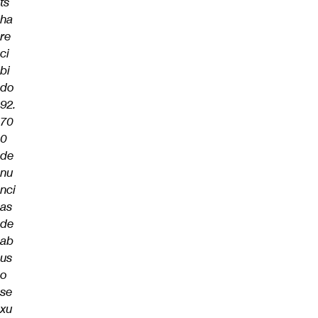
ts
ha
re
ci
bi
do
92.
70
0
de
nu
nci
as
de
ab
us
o
se
xu