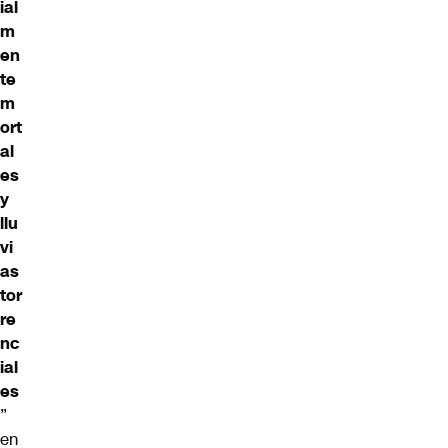
ial
m
en
te
m
ort
al
es
y
llu
vi
as
tor
re
nc
ial
es
”
en