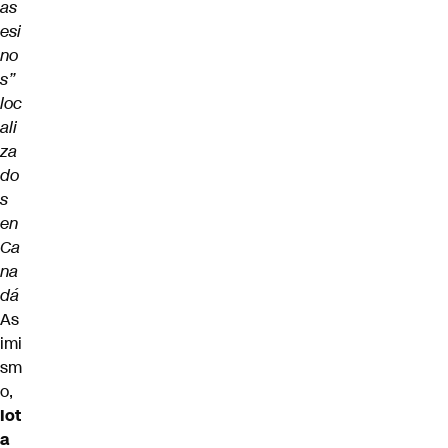
as
esi
no
s”
loc
ali
za
do
s
en
Ca
na
dá
As
imi
sm
o,
Iot
a