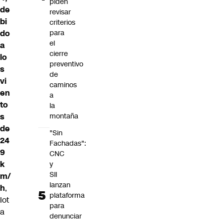
piden
de
revisar
bi
criterios
do
para
el
a
cierre
lo
preventivo
s
de
vi
caminos
en
a
to
la
s
montaña
de
"Sin
24
Fachadas":
9
CNC
k
y
SII
m/
lanzan
h
,
plataforma
Iot
para
a
denunciar