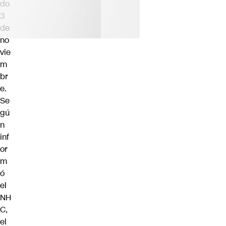
do
3
de
no
vie
m
br
e.
Se
gú
n
inf
or
m
ó
el
NH
C,
el