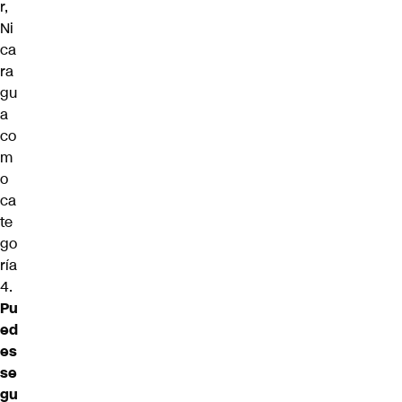
r,
Ni
ca
ra
gu
a
co
m
o
ca
te
go
ría
4.
Pu
ed
es
se
gu