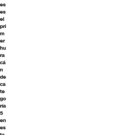
es
es
el
pri
m
er
hu
ra
cá
n
de
ca
te
go
ría
5
en
es
ta