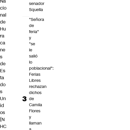
Na
senador
cio
Squella
nal
"Señora
de
de
Hu
feria"
ra
y
ca
"se
ne
le
salió
s
lo
de
poblacional":
Es
Ferias
ta
Libres
do
rechazan
s
dichos
Un
de
Camila
id
Flores
os
y
(N
llaman
HC
a