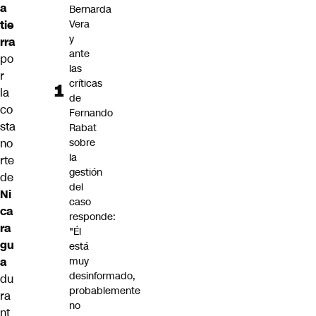
a
Bernarda
tie
Vera
y
rra
ante
po
las
r
críticas
la
de
co
Fernando
sta
Rabat
no
sobre
la
rte
gestión
de
del
Ni
caso
ca
responde:
ra
"Él
gu
está
a
muy
desinformado,
du
probablemente
ra
no
nt