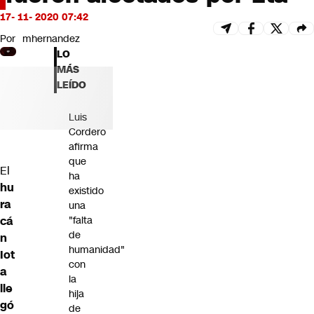
Futuro 360
17- 11- 2020 07:42
Opinión
Por
mhernandez
LO
MÁS
LEÍDO
Luis
Cordero
afirma
que
El
ha
hu
existido
ra
una
cá
"falta
de
n
humanidad"
Iot
con
a
la
lle
hija
gó
de