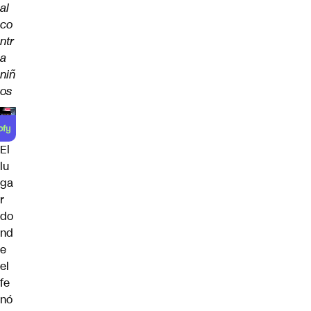
al
co
ntr
a
niñ
os
El
lu
ga
r
do
nd
e
el
fe
nó