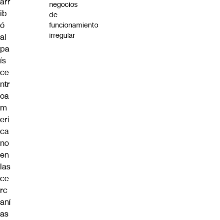
arr
negocios
ib
de
ó
funcionamiento
irregular
al
pa
ís
ce
ntr
oa
m
eri
ca
no
en
las
ce
rc
aní
as