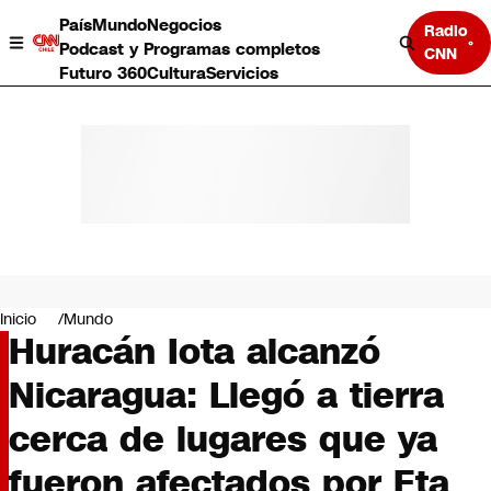
País
Mundo
Negocios
Radio
Podcast y Programas completos
CNN
Futuro 360
Cultura
Servicios
País
Mundo
Negocios
Inicio
Mundo
Huracán Iota alcanzó
Deportes
Programas completos
Nicaragua: Llegó a tierra
Cultura
Servicios
cerca de lugares que ya
Bits
CNN Data
fueron afectados por Eta
CNN tiempo