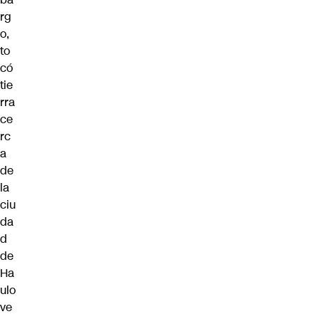
rg
o,
to
có
tie
rra
ce
rc
a
de
la
ciu
da
d
de
Ha
ulo
ve