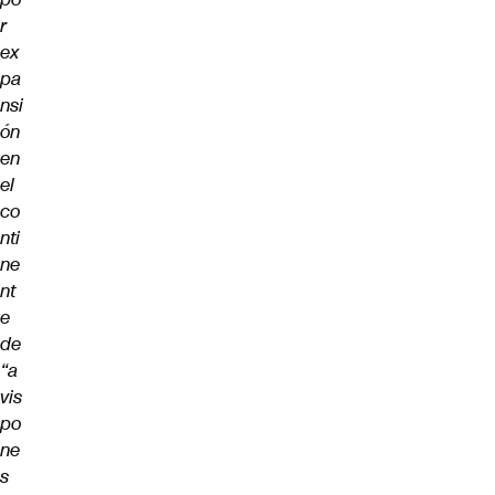
r
ex
pa
nsi
ón
en
el
co
nti
ne
nt
e
de
“a
vis
po
ne
s